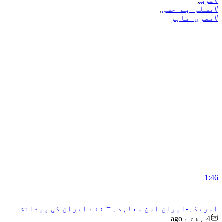
#عرب
,
#مسلم_بے_حسی
,
#مصری_ماہر
1:46
امریکہ-ایران امن معاہدہ = نئے ایران کی پیدائش
4 ہفتے ago