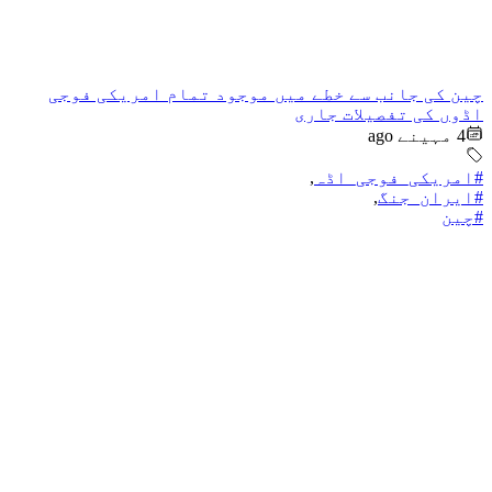
چین کی جانب سے خطے میں موجود تمام امریکی فوجی
اڈوں کی تفصیلات جاری
4 مہینے ago
#امریکی_فوجی_اڈہ
,
#ایران_جنگ
,
#چین