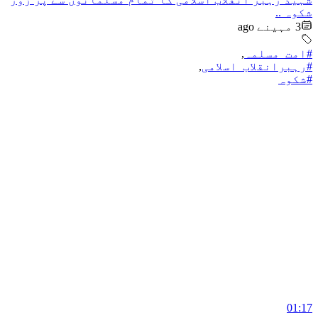
شکوہ ..
3 مہینے ago
#امت_مسلمہ
,
#رہبرانقلاب_اسلامی
,
#شکوہ
01:17