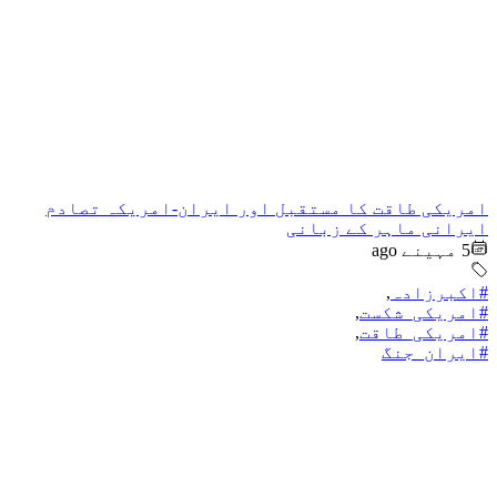
امریکی طاقت کا مستقبل اور ایران-امریکہ تصادم
ایرانی ماہر کے زبانی
5 مہینے ago
#اکبرزادہ
,
#امریکی_شکست
,
#امریکی_طاقت
,
#ایران_جنگ