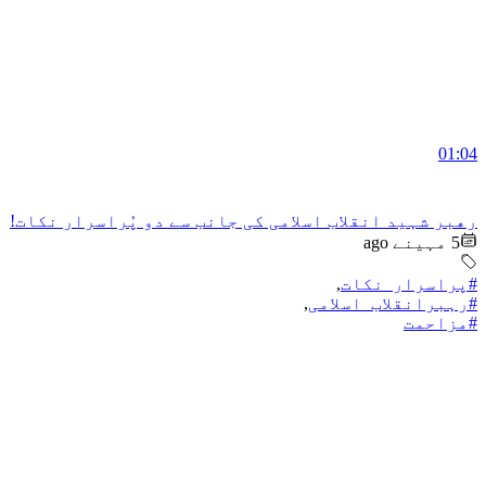
01:04
رهبر شہید انقلاب اسلامی کی جانب سے دو پُراسرار نکات!
5 مہینے ago
#پراسرار_نکات
,
#رہبرانقلاب_اسلامی
,
#مزاحمت