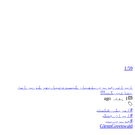
1:59
ایرانی جوہری ہتھیار کیسے دنیا بھر کو پر امن
بنائیں گے..!!!
1 ہفتہ ago
#امریکی_شکست
,
#ایران_جنگ
,
#جوہری_بم
,
GlennGreenwald