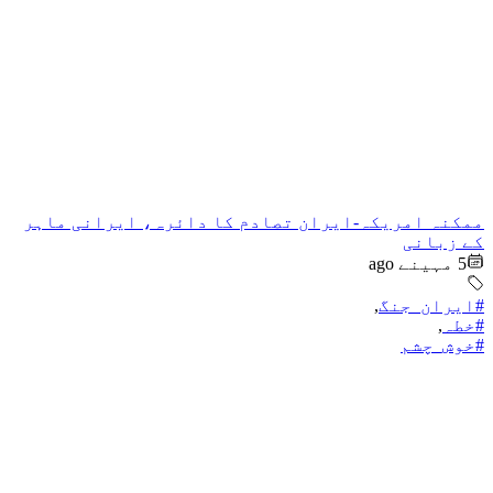
ممکنہ امریکہ-ایران تصادم کا دائرہ، ایرانی ماہر
کے زبانی
5 مہینے ago
#ایران_جنگ
,
#خطہ
,
#خوش_چشم