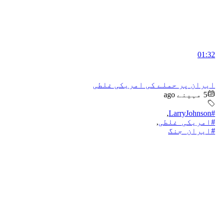
01:32
ایران پر حملے کی امریکی غلطی
5 مہینے ago
,
#LarryJohnson
#امریکی_غلطی
,
#ایران_جنگ