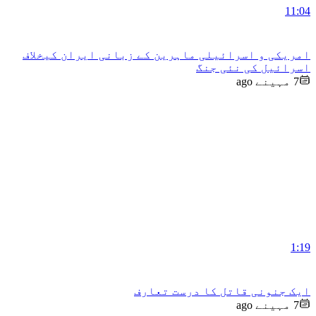
11:04
امریکی و اسرائیلی ماہرین کے زبانی ایران کیخلاف
اسرائیل کی نئی جنگ
7 مہینے ago
1:19
ایک جنونی قاتل کا درست تعارف
7 مہینے ago