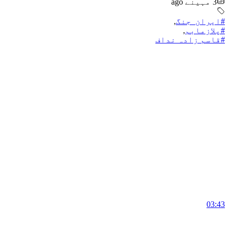
3 مہینے ago
#ایران_جنگ
,
#پلازمابم
,
#قاسم زادہ نداف
03:43