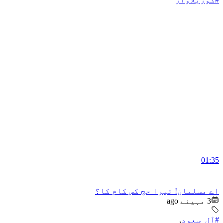
01:35
اے مسلمان! تیرا حج کس کام کا؟
3 مہینے ago
#آل_سعود
,