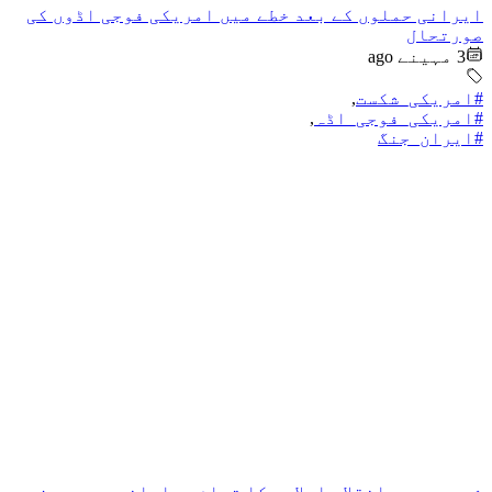
ایرانی حملوں کے بعد خطے میں امریکی فوجی اڈوں کی
صورتحال
3 مہینے ago
#امریکی_شکست
,
#امریکی_فوجی_اڈہ
,
#ایران_جنگ
شہید رہبر انقلاب اسلامی کا تمام مسلمانوں سے پر زور