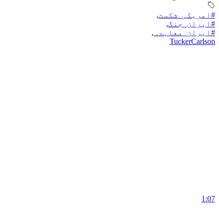
#امریکی_شکست
,
#ایران_جنگ
,
#ایران_معاہدہ
,
TuckerCarlson
1:07