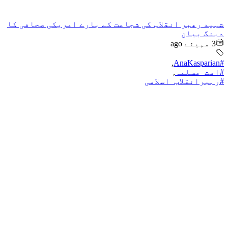
شہید رھبر انقلاب کی شجاعت کے بارے امریکی صحافی کا
دبنگ بیان
3 مہینے ago
,
#AnaKasparian
#امت_مسلمہ
,
#رہبرانقلاب_اسلامی