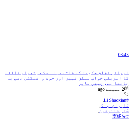
03:43
ایرانی نظام حکومت کے خاتمے یا اسکے ہتھیار ڈالنے
کا امریکی خواب ممکن نہیں اور خود واشنگٹن بھی یہ
جانتا ہے، چینی ماہر
2 مہینے ago
,
#Li Shaoxian
#ایران_جنگ
,
#لی شائوشین
,
#李绍先