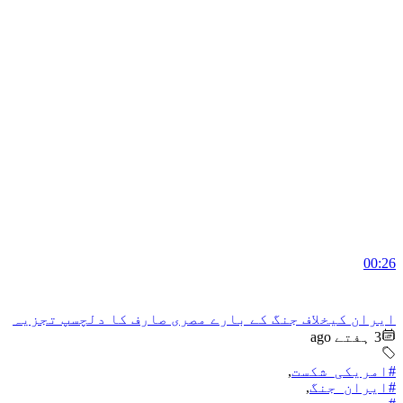
00:26
ایران کیخلاف جنگ کے بارے مصری صارف کا دلچسپ تجزیہ
3 ہفتے ago
#امریکی_شکست
,
#ایران_جنگ
,