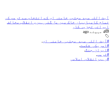
آیت اللہ سید مجتبی خامنہ ای کے انتخاب سے ٹرمپ کی
تمام کامیابیاں خاک میں مل گئی ہیں، انقلاب مخالف
ایرانی تجزیہ کار
4 مہینے ago
#آیت_اللہ_سید_مجتبی_خامنہ_ای
,
#امریکی_شکست
,
#ایران_جنگ
,
#ٹرمپ
,
#رہبرانقلاب_اسلامی