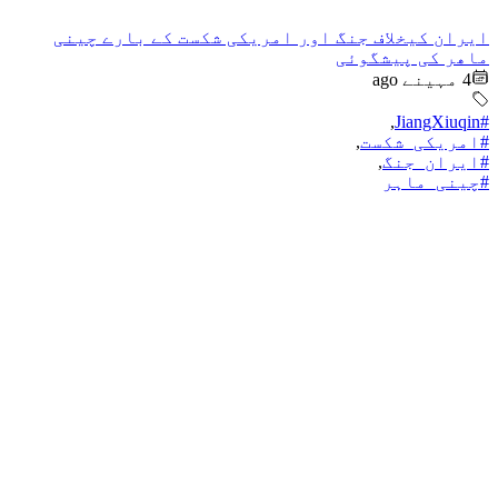
ایران کیخلاف جنگ اور امریکی شکست کے بارے چینی
ماھر کی پیشگوئی
4 مہینے ago
,
#JiangXiuqin
#امریکی_شکست
,
#ایران_جنگ
,
#چینی_ماہر