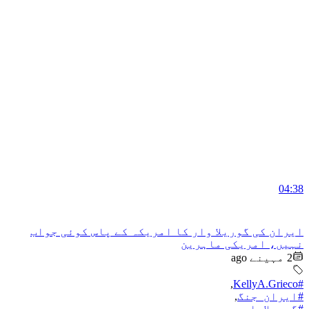
04:38
ایران کی گوریلا وار کا امریکہ کے پاس کوئی جواب
نہیں، امریکی ماہرین
2 مہینے ago
,
#KellyA.Grieco
#ایران_جنگ
,
#گوریلاوار