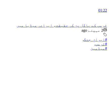
01:22
ٹرمپ کے پاگل پن کی حقیقت، ایرانی میڈیا میں
2 مہینے ago
#ایران_جنگ
,
#ٹرمپ
,
#میڈمین