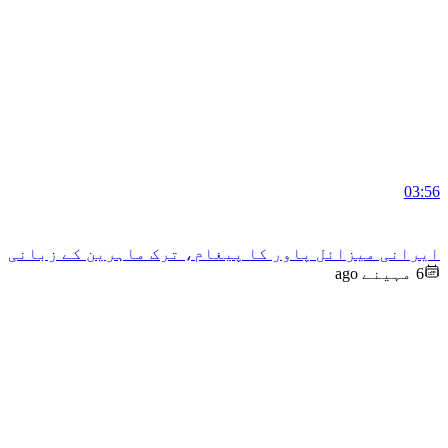
03:56
ایرانی میزائل پاور کا پیغام، ترک ماہرین کے زبانی
6 مہینے ago