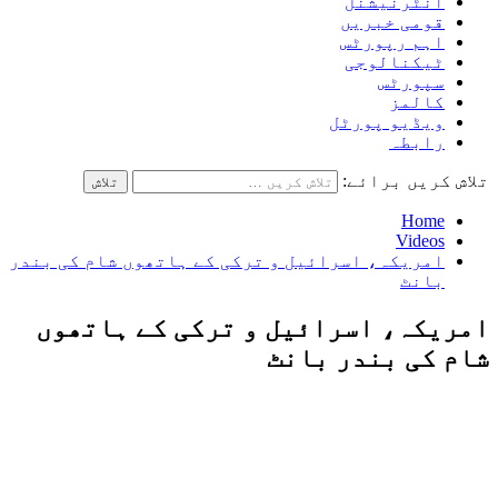
انٹرنیشنل
قومی خبریں
اہم رپورٹس
ٹیکنالوجی
سپورٹس
کالمز
ویڈیو پورٹل
رابطہ
تلاش کریں برائے:
Home
Videos
امریکہ، اسرائیل و ترکی کے ہاتھوں شام کی بندر
بانٹ
امریکہ، اسرائیل و ترکی کے ہاتھوں
شام کی بندر بانٹ