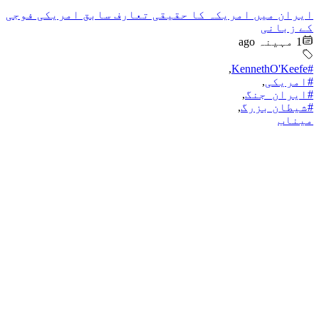
ایران میں امریکہ کا حقیقی تعارف سابق امریکی فوجی
کے زبانی
1 مہینہ ago
,
#KennethO'Keefe
#امریکی
,
#ایران_جنگ
,
#شیطان بزرگ
,
میناب