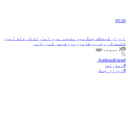
05:26
ایران کیخلاف جنگ میں متحدہ عرب امارات کی ذلت آمیز
شکست کی وجہ برطانوی پروفیسر کے زبانی
2 مہینے ago
,
#AndreasKrieg
#امارات
,
#ایران_جنگ