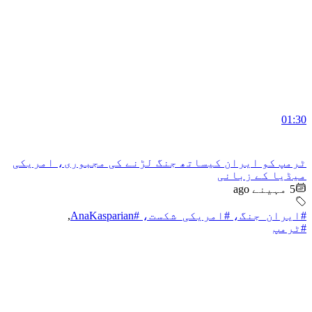
01:30
ٹرمپ کو ایران کیساتھ جنگ لڑنے کی مجبوری، امریکی
میڈیا کے زبانی
5 مہینے ago
#ایران_جنگ، #امریکی_شکست، #AnaKasparian
,
#ٹرمپ