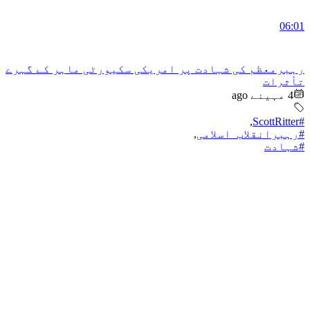
06:01
رہبرمعظم کی شہادت پر امریکی سکیورٹی ماہر کے گہرے
تأثرات
4 مہینے ago
,
#ScottRitter
#رہبرانقلاب_اسلامی
,
#شہادت