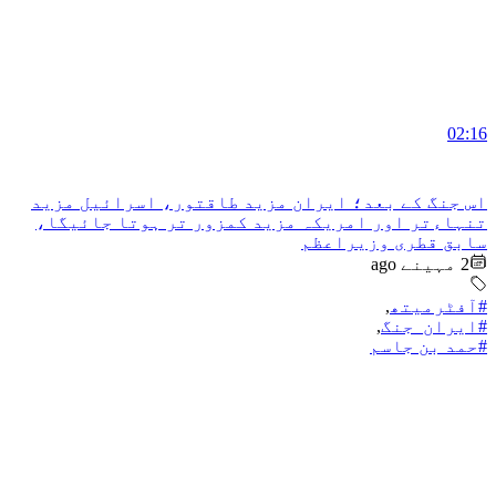
02:16
اس جنگ کے بعد؛ ایران مزید طاقتور، اسرائیل مزید
تنہاءتر اور امریکہ مزید کمزور تر ہوتا جائیگا،
سابق قطری وزیراعظم
2 مہینے ago
#آفٹرمیتھ
,
#ایران_جنگ
,
#حمد بن جاسم