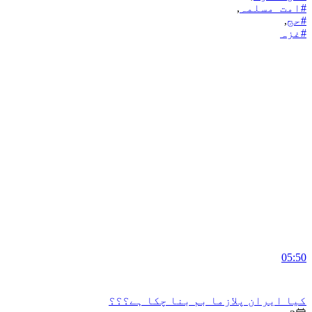
#امت_مسلمہ
,
#حج
,
#غزہ
05:50
کیا ایران پلازما بم بنا چکا ہے؟؟؟