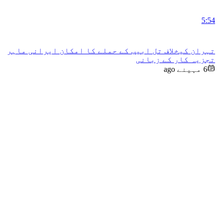
5:54
تہران کیخلاف تل ابیب کے حملے کا امکان ایرانی ماہر
تجزیہ کار کے زبانی
6 مہینے ago