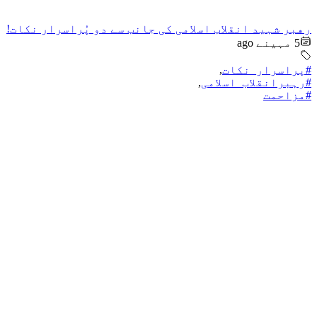
رهبر شہید انقلاب اسلامی کی جانب سے دو پُراسرار نکات!
5 مہینے ago
#پراسرار_نکات
,
#رہبرانقلاب_اسلامی
,
#مزاحمت