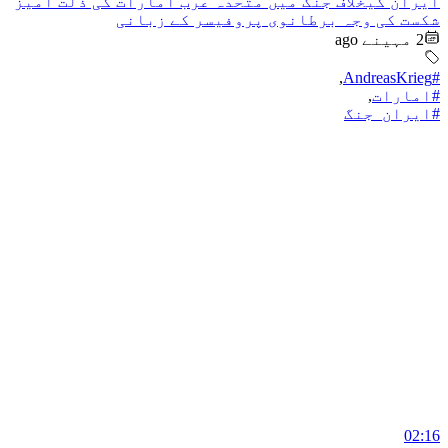
ایران کیخلاف جنگ میں متحدہ عرب امارات کی ذلت آمیز
شکست کی وجہ برطانوی پروفیسر کے زبانی
2 مہینے ago
,
#AndreasKrieg
#امارات
,
#ایران_جنگ
02:16