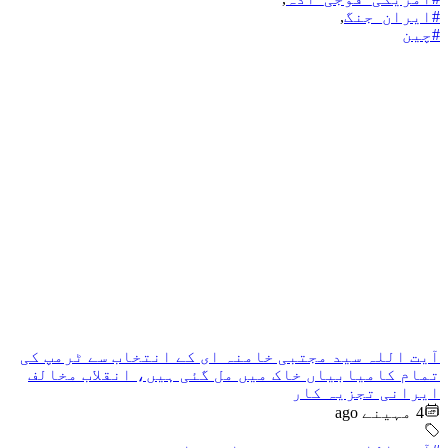
#ایران_جنگ
,
#چین
آیت اللہ سید مجتبی خامنہ ای کے انتخاب سے ٹرمپ کی
تمام کامیابیاں خاک میں مل گئی ہیں، انقلاب مخالف
ایرانی تجزیہ کار
4 مہینے ago