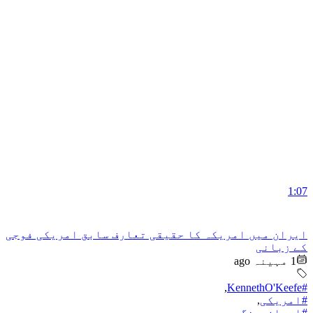
1:07
ایران میں امریکہ کا حقیقی تعارف سابق امریکی فوجی
کے زبانی
1 مہینہ ago
,
#KennethO'Keefe
#امریکی
,
#ایران_جنگ
,