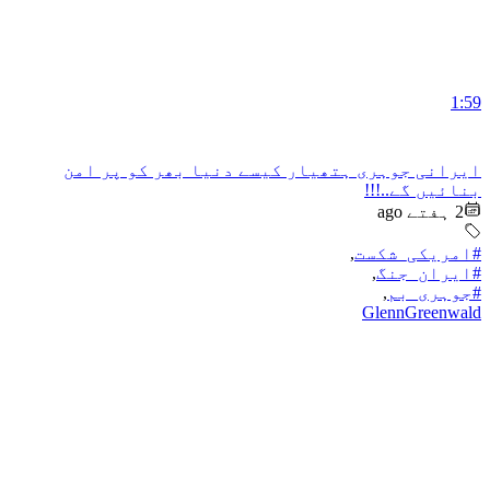
1:59
ایرانی جوہری ہتھیار کیسے دنیا بھر کو پر امن
بنائیں گے..!!!
2 ہفتے ago
#امریکی_شکست
,
#ایران_جنگ
,
#جوہری_بم
,
GlennGreenwald