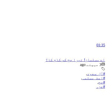
01:35
اے مسلمان! تیرا حج کس کام کا؟
3 مہینے ago
#آل_سعود
,
#امت_مسلمہ
,
#حج
,
#غزہ