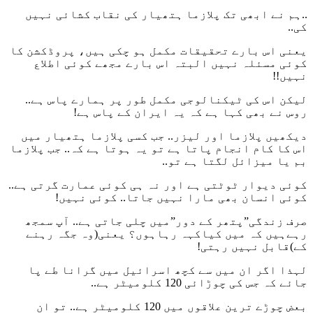
..ہم نے ابھی تک پلازما ہتھیار کی نقاب کشائی نہیں
کی..
یعنی اس بارے تحقیقات مکمل ہو چکی ہیں، پروڈکشن کا
کوئی مسئلہ نہیں البتہ اس بارے مجھے کوئی اطلاع
نہیں!!
لیکن اس کی ٹیکنالوجی مکمل طور پر ہمارے پاس ہے..
روس نے بھی کہا ہے کہ یہ ایران کے پاس ہے!
دیکھیں پلازما اور لیزر.. جب کسی پلازما ہتھیار میں
اس کا کام انجام پاتا ہے تو یہ ہوتا ہے کہ.. جب پلازما
بم یا میزائل لگتا ہے تو..
کوئی دیوار ٹوٹتی ہے اور نہ ہی کوئی عمارت گرتی ہے..
کوئی انسان بھی مارا نہیں جاتا.. کوئی نہیں!
صرف زندگی”پتھر کے دور”میں چلی جاتی ہے.. آپ سمجھ
رہےہیں کہ میں کیاکہہ رہاہوں؟ یعنی(وہ جگہ رہنے
کے)قابل نہیں رہتی!
لہذا اگر ان میں سے کچھ اسرائیل میں گرانا طے پا
جائے کہ جس کی چوڑائی 120 کلومیٹر ہے..
بعض چوڑے ترین علاقوں میں 120 کلومیٹر ہے.. تو ان