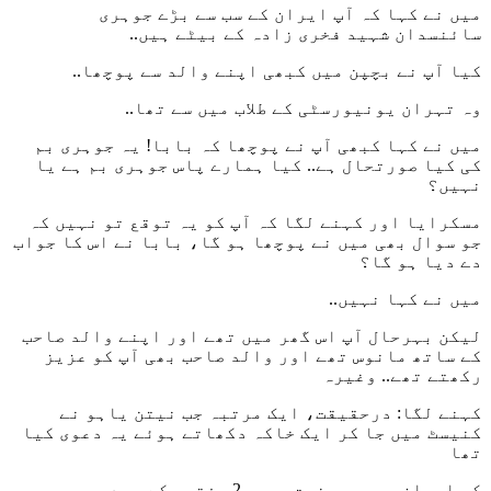
میں نے کہا کہ آپ ایران کے سب سے بڑے جوہری
سائنسدان شہید فخری زادہ کے بیٹے ہیں..
کیا آپ نے بچپن میں کبھی اپنے والد سے پوچھا..
وہ تہران یونیورسٹی کے طلاب میں سے تھا..
میں نے کہا کبھی آپ نے پوچھا کہ بابا! یہ جوہری بم
کی کیا صورتحال ہے.. کیا ہمارے پاس جوہری بم ہے یا
نہیں؟
مسکرایا اور کہنے لگا کہ آپ کو یہ توقع تو نہیں کہ
جو سوال بھی میں نے پوچھا ہو گا، بابا نے اس کا جواب
دے دیا ہو گا؟
میں نے کہا نہیں..
لیکن بہرحال آپ اس گھر میں تھے اور اپنے والد صاحب
کے ساتھ مانوس تھے اور والد صاحب بھی آپ کو عزیز
رکھتے تھے.. وغیرہ
کہنے لگا: درحقیقت، ایک مرتبہ جب نیتن یاہو نے
کنیسٹ میں جا کر ایک خاکہ دکھاتے ہوئے یہ دعوی کیا
تھا
کہ ایران جوہری صنعت میں، 2 ہفتوں کے بعد جوہری بم..