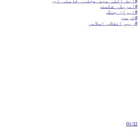
#آیت_اللہ_سید_مجتبی_خامنہ_ای
,
#امریکی_شکست
,
#ایران_جنگ
,
#ٹرمپ
,
#رہبرانقلاب_اسلامی
01:32