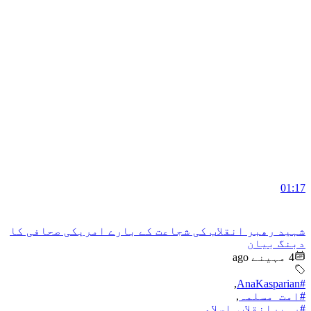
01:17
شہید رھبر انقلاب کی شجاعت کے بارے امریکی صحافی کا
دبنگ بیان
4 مہینے ago
,
#AnaKasparian
#امت_مسلمہ
,
#رہبرانقلاب_اسلامی