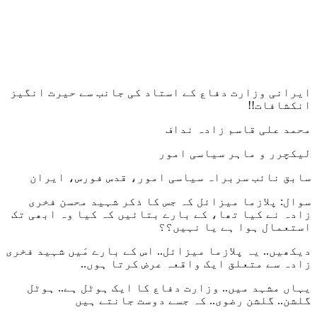
ایرانی وزارت دفاع کے استاد کی جانب سے حیرت انگیز
انکشافات!!
محمد علی قاسم زادہ نداف
لیکچرر و ماہر سیاسی امور
سابق نائب سربراہ سیاسی امور، قدس فورس، ایران
سوال: پلازما میزائل کہ جس کا ذکر شہید محسن فخری
زادہ نے کیا تھا، کے بارے بتائیں کہ کیا وہ ابھی تک
استعمال ہوا ہے یا نہیں؟؟
دیکھیں.. یہ پلازما میزائل.. اس کے بارے مَیں شہید فخری
زادہ سے متعلق ایک واقعہ عرض کرتا ہوں..
یہاں مشہد میں.. وزارت دفاع کا ایک ہوٹل ہے.. ہوٹل
گلشن.. گلشن رضوی.. کہ جسے دوست جانتے ہیں