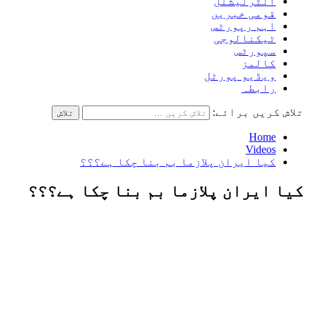
انٹرنیشنل
قومی خبریں
اہم رپورٹس
ٹیکنالوجی
سپورٹس
کالمز
ویڈیو پورٹل
رابطہ
تلاش کریں برائے:
Home
Videos
کیا ایران پلازما بم بنا چکا ہے؟؟؟
کیا ایران پلازما بم بنا چکا ہے؟؟؟