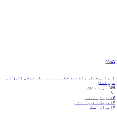
03:43
ایرانی حملوں کے بعد خطے میں امریکی فوجی اڈوں کی
صورتحال
3 مہینے ago
#امریکی_شکست
,
#امریکی_فوجی_اڈہ
,
#ایران_جنگ