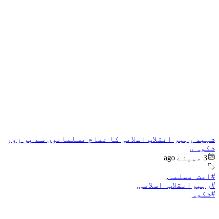
شہید رہبر انقلاب اسلامی کا تمام مسلمانوں سے پر زور
شکوہ ..
3 مہینے ago
#امت_مسلمہ
,
#رہبرانقلاب_اسلامی
,
#شکوہ