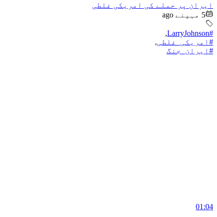
ایران پر حملے کی امریکی غلطی
5 مہینے ago
,
#LarryJohnson
#امریکی_غلطی
,
#ایران_جنگ
01:04