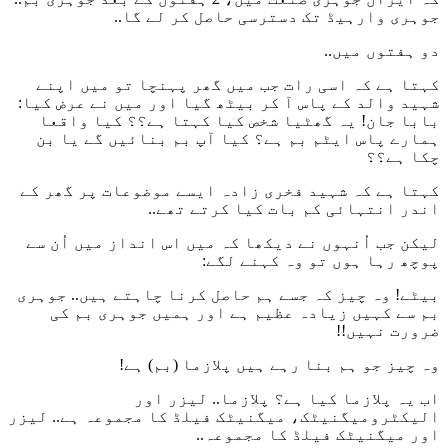
جوہری وارہیڈ تک دسترسی حاصل کر لے گا..
دو ہفتوں میں..
کہتا ہے کہ اسی رات جب میں گھر پہنچا تو میں اپنے
شہید والد کے پاس آ کر بیٹھ گیا اور میں نے عرض کیا:
بابا جان! یہ گھٹیا شخص کیا کہتا ہے؟؟ کیا واقعا
ہمارے پاس ایٹم بم ہے؟ کیا آپ بم بنائیں گے یا بن
چکا ہے؟؟
کہتا ہے کہ شہید فخری زادہ ایسے موضوعات پر گھر کے
اندر انتہائی کم بات کیا کرتے تھے..
لیکن جب اُنہوں نے دیکھا کہ میں اس انداز میں اُن سے
پوچھ رہا ہوں تو وہ کہنے لگے:
بیٹے! وہ چیز کہ جسے ہم حاصل کرنا چاہتے ہیں.. جوہری
بم سے کہیں زیادہ عظیم ہے اور ہمیں جوہری بم کی
ضرورت نہیں!!
وہ چیز جو ہم بنا رہے ہیں پلازما (بم) ہے!
اب یہ پلازما کیا ہے؟ پلازما.. لیزر اور
الیکٹرومیگنیٹک، میگنیٹک فیلڈ کا مجموعہ ہے.. لیزر
اور میگنیٹک فیلڈ کا مجموعہ..