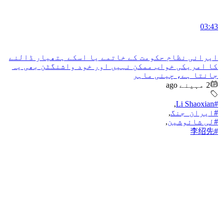
03:43
ایرانی نظام حکومت کے خاتمے یا اسکے ہتھیار ڈالنے
کا امریکی خواب ممکن نہیں اور خود واشنگٹن بھی یہ
جانتا ہے، چینی ماہر
2 مہینے ago
,
#Li Shaoxian
#ایران_جنگ
,
#لی شائوشین
,
#李绍先