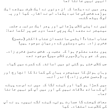
اُنہیں نہیں جانتا تھا
پھر میں نے دیکھا کہ ان دونوں نے ایک طرف بیٹھے ایک
بوڑھے شخص کی جانب دیکھا.. اس نے اشارہ کیا اور یہ
لوگ بیٹھ گئے..
مَیں نے اپنی کلاس پڑھائی اور پھر ایک مرتبہ، جلسہ
مینیجر نے مجھے ایک پرچی تھما دی، جس پر لکھا تھا:
جناب استاد! ایٹمی سائنسدان جناب ڈاکٹر (محسن)
فخری زادہ بھی دوستوں کے درمیان موجود ہیں!
یوں مجھے معلوم ہوا کہ عجب.. وہ شخص محسن فخری زادہ
ہیں کہ جو وہاں (میری کلاس میں) موجود تھے
جب کلاس ختم ہو گئی تو میں اساتذہ کے کمرے میں گیا..
وہاں ہوٹل کا مینیجر، یہاں کی کمانڈ کا انچارج اور
وہ (محسن فخری زادہ) اندر آئے..
میں کھڑا ہو گیا اور کہنے لگا کہ میں نے اس سے پہلے
آپ کے ساتھ ملاقات نہیں کی اور میں آپ کو نہیں جانتا
تھا..
معاف کیجئے گا جسارت ہوئی.. کہنے لگے نہیں.. ہم نے آپ
کی کلاس سے استفادہ کیا