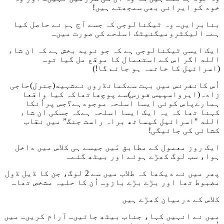
خود کو ایرانی بھی سمجھتے ہیں!
بنابرایں.. وہ ٹیکنالوجی کہ جسے آج ہم نے حاصل کیا
ہے.. الیکٹرومیگنیٹک اسلحے کی صورت میں..
ایک ایسی ٹیکنالوجی ہے کہ جو نوید بخش ہے کہ ان شاء
الله اگر اس کے استعمال کا موقع مل گیا تو..
(اسرائیل کا خاتمہ ہو جائے گا!)
اُس کانفرنس میں بہت سےکمانڈروں نےشہید(جنرل)حاجی
زادہ(ایرواسپیس فورس)سے پوچھاتھاکہ کیا واقعا
ہمارےپاس کوئی ایسا اسلحہ موجودہے؟جس پراُنکا
کہنا تھا کہ یہ ایک ایسا اسلحہ ہےکہ جسکی ان شاء
الله "اسرائیل کیساتھ براہ راست جنگ” میں نقاب
کشائی کی جائیگی!
ایک روز معمول کے مطابق مَیں جیسے ہی کلاس میں داخل
ہوا، سب لوگ کھڑے ہوئے اور بیٹھ گئے..
پھر میں نے دیکھا کہ طلاب میں سے 2 لوگ، جن کا ڈیل ڈول
مضبوط تھا اور بڑے بڑے بازو.. اُن کا حلیہ مشخص تھا..
کلاس کے درمیان کھڑے ہیں
میں نے انہیں کہا، جناب بیٹھ جائیں.. آرام کریں.. میں