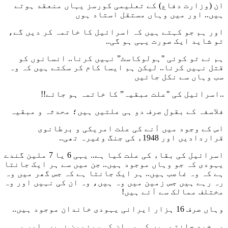
ان (وزارت دفاع) کے تعلیمی کورسز یہاں منعقد ہوتے
ہیں.. اور میں وہاں مستقل استاد ہوں
اور ہم جو کہتے ہیں کہ اسرائیل کا خاتمہ کر دیں گے،
تو شاید ایک صورت یہی ہو گی..
ہم نے تو کوئی "ہولوکاسٹ” نہیں کرنا.. انسانوں کو
قتل نہیں کرنا.. لیکن ہم ایسا کام کر سکتے ہیں کہ وہ
سب وہاں سے نکل جائیں
..اسرائیل کی "علت مبقیہ” کا خاتمہ ہو جائے!!
فلاسفہ کے بقول صرف دو ہی علتیں ہیں؛ محدثہ و مبقیہ
اس کے وجود میں آنے کی علت امریکی و برطانوی
قراردادیں اور 1948ء کی جنگ وغیرہ تھی..
اسرائیل کی بقاء کی علت کیا ہے.. یہی 6 یا 7 ملین گندے
یہودی کہ جو وہاں موجود ہیں.. جن میں سے ہر ایک جانتا
ہے کہ وہ غاصب ہیں.. ہر ایک جانتا ہے کہ جس گھر میں وہ
رہ رہے ہیں جس زمین میں وہ ہیں، وہ ان کی نہیں اور وہ
مختلف ممالک سے آئے ہیں!
وہاں صرف 16 ہزار ایرانی یہودی خاندان موجود ہیں..
وہ خود جانتے ہیں کہ وہ ان کی سرزمین نہیں.. اور وہ