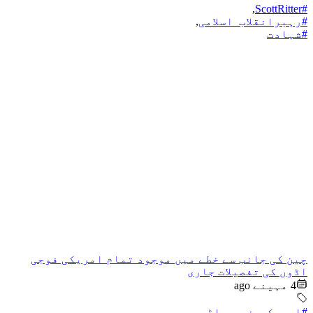
,
#ScottRitter
#رہبرانقلاب_اسلامی
,
#شہادت
چین کی جانب سے خطے میں موجود تمام امریکی فوجی
اڈوں کی تفصیلات جاری
4 مہینے ago
#امریکی_فوجی_اڈہ
,