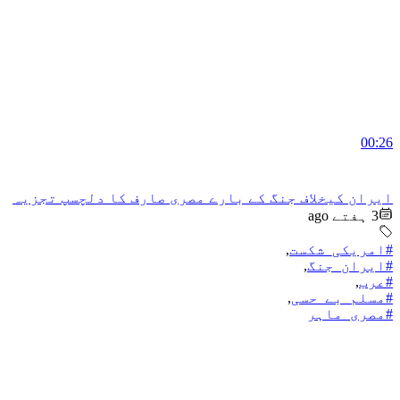
00:26
ایران کیخلاف جنگ کے بارے مصری صارف کا دلچسپ تجزیہ
3 ہفتے ago
#امریکی_شکست
,
#ایران_جنگ
,
#عرب
,
#مسلم_بے_حسی
,
#مصری_ماہر