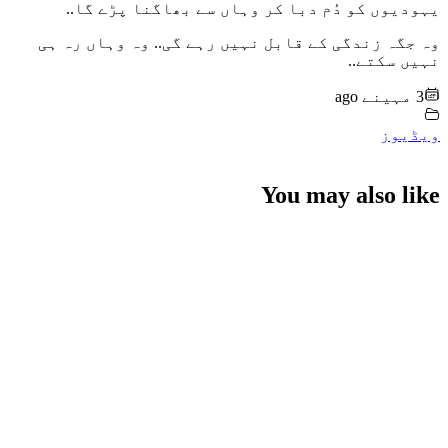
یہودیوں کو دُم دبا کر وہاں سے بھاگنا پڑے گا..
وہ جگہ زندگی کے قابل نہیں رہے گی.. وہ وہاں رہ ہی
نہیں سکتے..
3 مہینے ago
ویڈیوز
You may also like