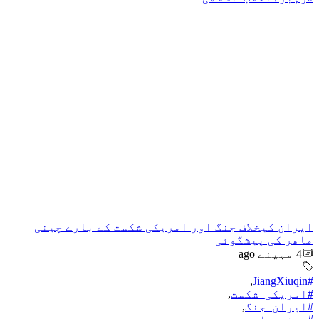
ایران کیخلاف جنگ اور امریکی شکست کے بارے چینی
ماھر کی پیشگوئی
4 مہینے ago
,
#JiangXiuqin
#امریکی_شکست
,
#ایران_جنگ
,