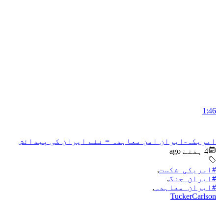
1:46
امریکہ-ایران امن معاہدہ = نئے ایران کی پیدائش
4 ہفتے ago
#امریکی_شکست
,
#ایران_جنگ
,
#ایران_معاہدہ
,
TuckerCarlson