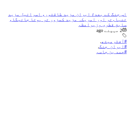
اس جنگ کے بعد؛ ایران مزید طاقتور، اسرائیل مزید
تنہاءتر اور امریکہ مزید کمزور تر ہوتا جائیگا،
سابق قطری وزیراعظم
2 مہینے ago
#آفٹرمیتھ
,
#ایران_جنگ
,
#حمد بن جاسم