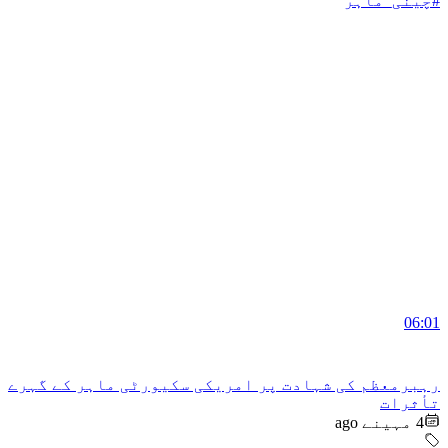
#چینی_ماہر
06:01
رہبرمعظم کی شہادت پر امریکی سکیورٹی ماہر کے گہرے
تأثرات
4 مہینے ago