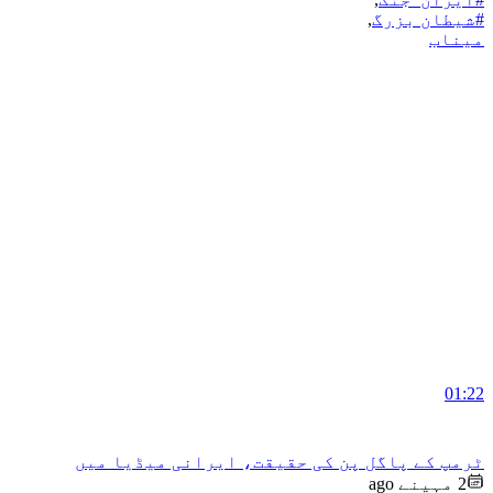
#شیطان بزرگ
,
میناب
01:22
ٹرمپ کے پاگل پن کی حقیقت، ایرانی میڈیا میں
2 مہینے ago