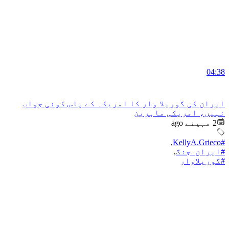
04:38
ایران کی گوریلا وار کا امریکہ کے پاس کوئی جواب
نہیں، امریکی ماہرین
2 مہینے ago
,
#KellyA.Grieco
#ایران_جنگ
,
#گوریلاوار