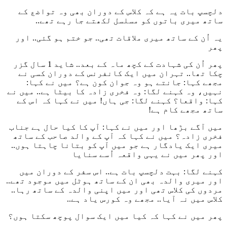
دلچسپ بات یہ ہے کہ کلاس کے دوران بھی وہ تواضع کے
ساتھ میری باتوں کو مسلسل لکھتے جا رہے تھے..
یہ اُن کے ساتھ میری ملاقات تھی.. جو ختم ہو گئی.. اور
پھر
پھر اُن کی شہادت کے کچھ ماہ کے بعد.. شاید 1 سال گزر
چکا تھا.. تہران میں ایک کانفرنس کے دوران کسی نے
مجھے کہا: جانتے ہو وہ جوان کون ہے؟ میں نے کہا:
نہیں، وہ کہنے لگا: وہ فخری زادہ کا بیٹا ہے.. میں نے
کہا: واقعا؟ کہنے لگا: جی ہاں! میں نے کہا کہ اس کے
ساتھ مجھے کام ہے!
میں آگے بڑھا اور میں نے کہا: آپ کا کیا حال ہے جناب
فخری زادہ؟ میں نے کہا کہ آپ کے والد صاحب کے ساتھ
میری ایک یادگار ہے جو میں آپ کو بتانا چاہتا ہوں..
اور پھر میں نے یہی واقعہ اُسے سنایا
کہنے لگا: بہت دلچسپ بات ہے.. اس سفر کے دوران میں
اور میری والدہ بھی ان کے ساتھ ہوٹل میں موجود تھے..
مردوں کی کلاس تھی اور میں اپنی والدہ کے ساتھ رہا..
کلاس میں نہ آیا.. مجھے وہ کورس یاد ہے..
پھر میں نے کہا کہ کیا میں ایک سوال پوچھ سکتا ہوں؟