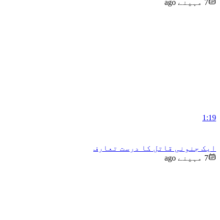
7 مہینے ago
1:19
ایک جنونی قاتل کا درست تعارف
7 مہینے ago