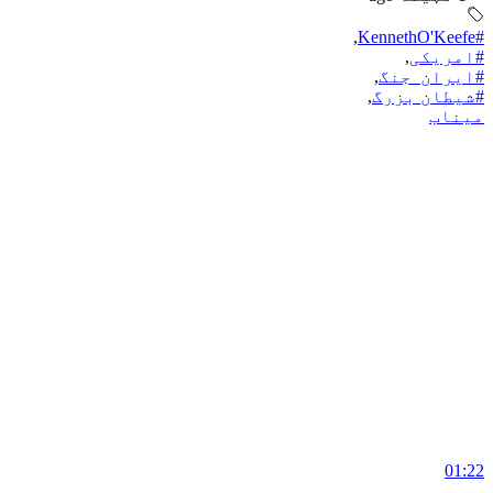
,
#KennethO'Keefe
#امریکی
,
#ایران_جنگ
,
#شیطان بزرگ
,
میناب
01:22