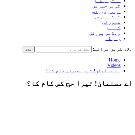
انٹرنیشنل
قومی خبریں
اہم رپورٹس
ٹیکنالوجی
سپورٹس
کالمز
ویڈیو پورٹل
رابطہ
تلاش کریں برائے:
Home
Videos
اے مسلمان! تیرا حج کس کام کا؟
اے مسلمان! تیرا حج کس کام کا؟