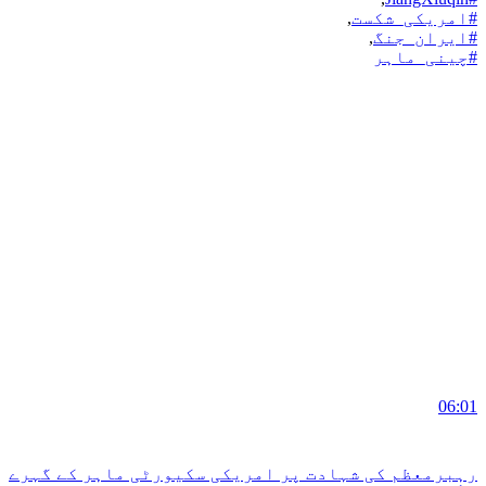
#امریکی_شکست
,
#ایران_جنگ
,
#چینی_ماہر
06:01
رہبرمعظم کی شہادت پر امریکی سکیورٹی ماہر کے گہرے