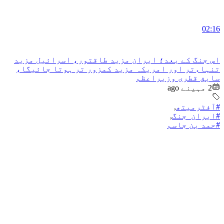
02:16
اس جنگ کے بعد؛ ایران مزید طاقتور، اسرائیل مزید
تنہاءتر اور امریکہ مزید کمزور تر ہوتا جائیگا،
سابق قطری وزیراعظم
2 مہینے ago
#آفٹرمیتھ
,
#ایران_جنگ
,
#حمد بن جاسم