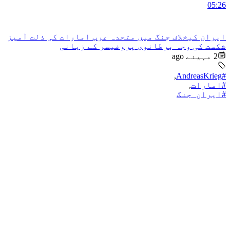
05:26
ایران کیخلاف جنگ میں متحدہ عرب امارات کی ذلت آمیز
شکست کی وجہ برطانوی پروفیسر کے زبانی
2 مہینے ago
,
#AndreasKrieg
#امارات
,
#ایران_جنگ