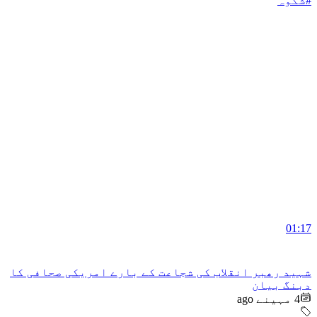
#شکوہ
01:17
شہید رھبر انقلاب کی شجاعت کے بارے امریکی صحافی کا
دبنگ بیان
4 مہینے ago