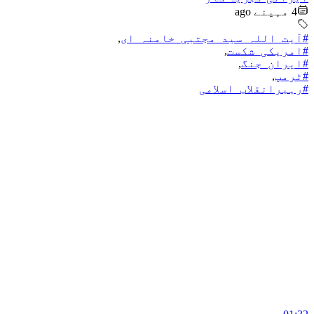
4 مہینے ago
#آیت_اللہ_سید_مجتبی_خامنہ_ای
,
#امریکی_شکست
,
#ایران_جنگ
,
#ٹرمپ
,
#رہبرانقلاب_اسلامی