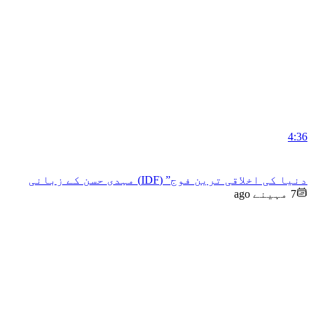
4:36
دنیا کی اخلاقی ترین فوج” (IDF) مہدی حسن کے زبانی
7 مہینے ago