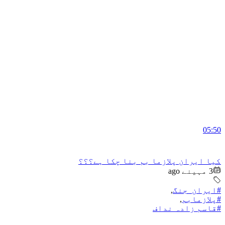
05:50
کیا ایران پلازما بم بنا چکا ہے؟؟؟
3 مہینے ago
#ایران_جنگ
,
#پلازمابم
,
#قاسم زادہ نداف