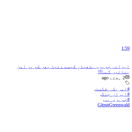
1:59
ایرانی جوہری ہتھیار کیسے دنیا بھر کو پر امن
بنائیں گے..!!!
2 ہفتے ago
#امریکی_شکست
,
#ایران_جنگ
,
#جوہری_بم
,
GlennGreenwald