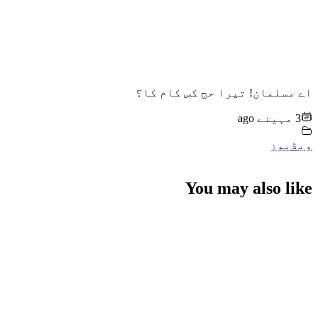
اے مسلمان! تیرا حج کس کام کا؟
3 مہینے ago
ویڈیوز
You may also like