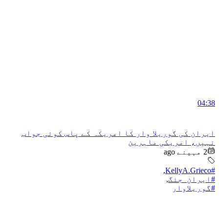
04:38
ایران کی گوریلا وار کا امریکہ کے پاس کوئی جواب
نہیں، امریکی ماہرین
2 مہینے ago
,
#KellyA.Grieco
#ایران_جنگ
,
#گوریلاوار