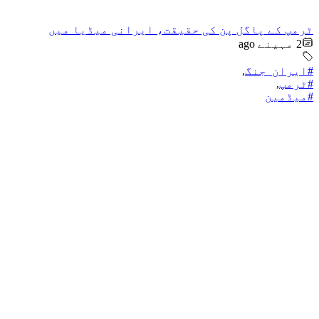
ٹرمپ کے پاگل پن کی حقیقت، ایرانی میڈیا میں
2 مہینے ago
#ایران_جنگ
,
#ٹرمپ
,
#میڈمین