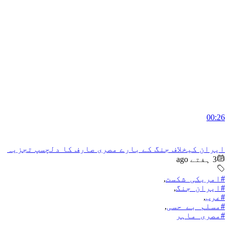
00:26
ایران کیخلاف جنگ کے بارے مصری صارف کا دلچسپ تجزیہ
3 ہفتے ago
#امریکی_شکست
,
#ایران_جنگ
,
#عرب
,
#مسلم_بے_حسی
,
#مصری_ماہر