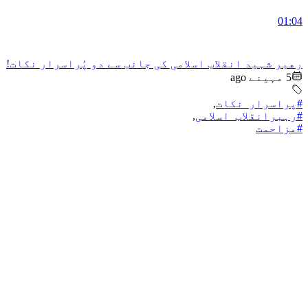
01:04
رهبر شہید انقلاب اسلامی کی جانب سے دو پُراسرار نکات!
5 مہینے ago
#پراسرار_نکات
,
#رہبرانقلاب_اسلامی
,
#مزاحمت