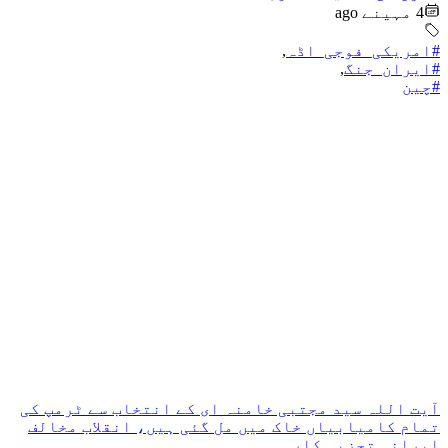
4 مہینے ago
#امریکی_فوجی_اڈہ
,
#ایران_جنگ
,
#چین
آیت اللہ سید مجتبی خامنہ ای کے انتخاب سے ٹرمپ کی
تمام کامیابیاں خاک میں مل گئی ہیں، انقلاب مخالف
ایرانی تجزیہ کار