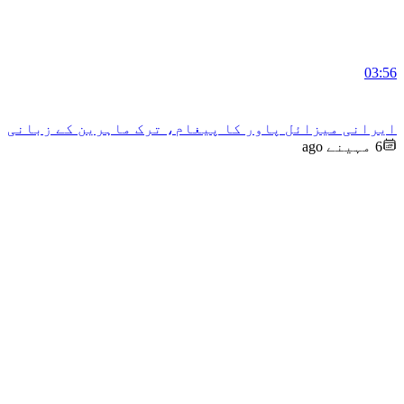
03:56
ایرانی میزائل پاور کا پیغام، ترک ماہرین کے زبانی
6 مہینے ago