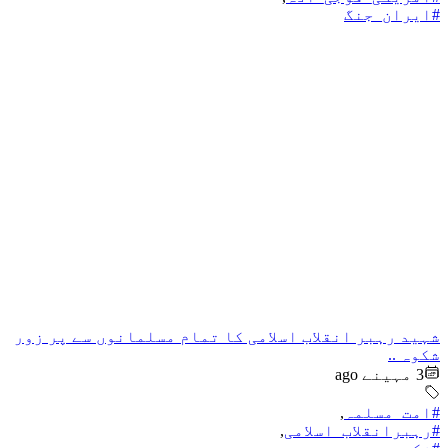
#ایران_جنگ
شہید رہبر انقلاب اسلامی کا تمام مسلمانوں سے پر زور
شکوہ ..
3 مہینے ago
#امت_مسلمہ
,
#رہبرانقلاب_اسلامی
,