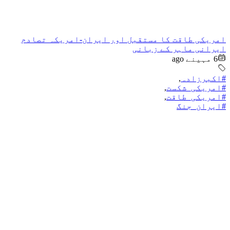
امریکی طاقت کا مستقبل اور ایران-امریکہ تصادم
ایرانی ماہر کے زبانی
6 مہینے ago
#اکبرزادہ
,
#امریکی_شکست
,
#امریکی_طاقت
,
#ایران_جنگ