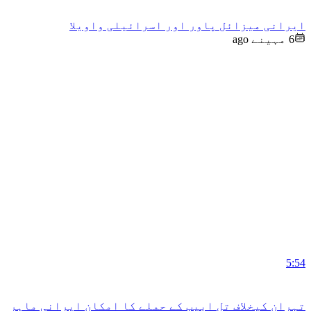
ایرانی میزائل پاور اور اسرائیلی واویلا
6 مہینے ago
5:54
تہران کیخلاف تل ابیب کے حملے کا امکان ایرانی ماہر