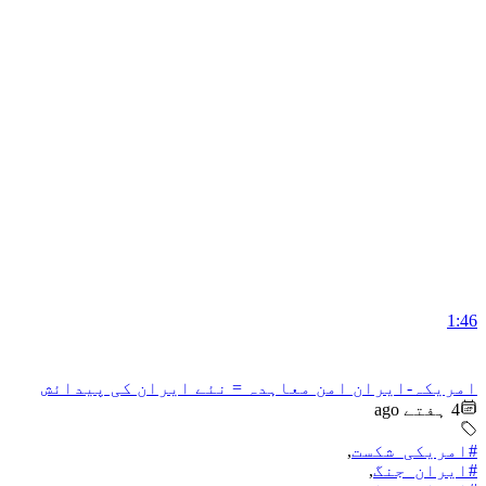
1:46
امریکہ-ایران امن معاہدہ = نئے ایران کی پیدائش
4 ہفتے ago
#امریکی_شکست
,
#ایران_جنگ
,