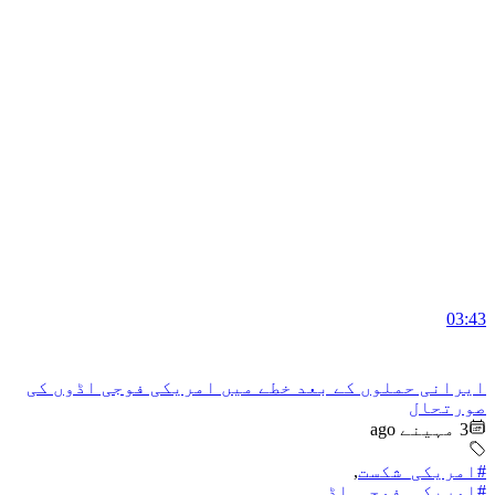
03:43
ایرانی حملوں کے بعد خطے میں امریکی فوجی اڈوں کی
صورتحال
3 مہینے ago
#امریکی_شکست
,
#امریکی_فوجی_اڈہ
,