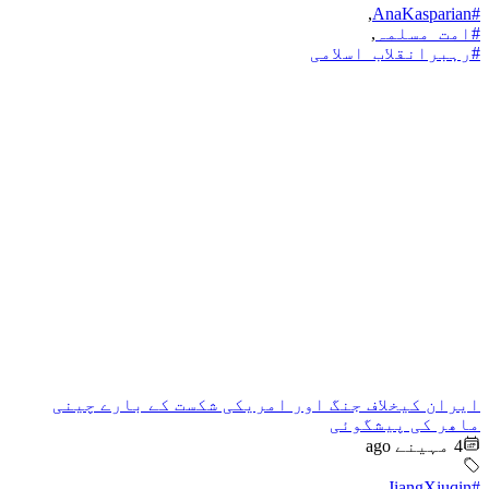
,
#AnaKasparian
#امت_مسلمہ
,
#رہبرانقلاب_اسلامی
ایران کیخلاف جنگ اور امریکی شکست کے بارے چینی
ماھر کی پیشگوئی
4 مہینے ago
,
#JiangXiuqin