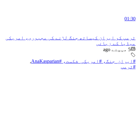
01:30
ٹرمپ کو ایران کیساتھ جنگ لڑنے کی مجبوری، امریکی
میڈیا کے زبانی
5 مہینے ago
#ایران_جنگ، #امریکی_شکست، #AnaKasparian
,
#ٹرمپ