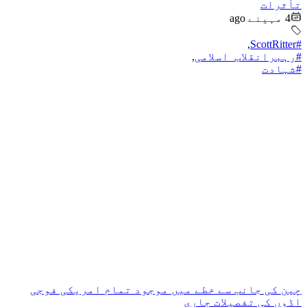
تأثرات
4 مہینے ago
,
#ScottRitter
#رہبرانقلاب_اسلامی
,
#شہادت
چین کی جانب سے خطے میں موجود تمام امریکی فوجی
اڈوں کی تفصیلات جاری