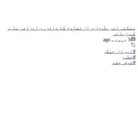
ممکنہ امریکہ-ایران تصادم کا دائرہ، ایرانی ماہر
کے زبانی
5 مہینے ago
#ایران_جنگ
,
#خطہ
,
#خوش_چشم