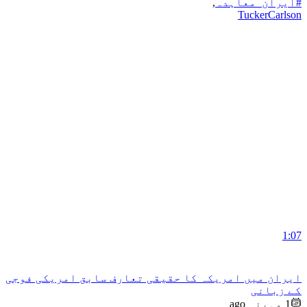
#ایران_معاہدہ
,
TuckerCarlson
1:07
ایران میں امریکہ کا حقیقی تعارف سابق امریکی فوجی
کے زبانی
1 مہینہ ago