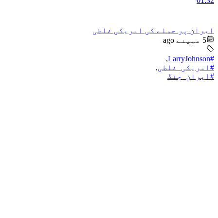
01:32
ایران پر حملے کی امریکی غلطی
5 مہینے ago
,
#LarryJohnson
#امریکی_غلطی
,
#ایران_جنگ