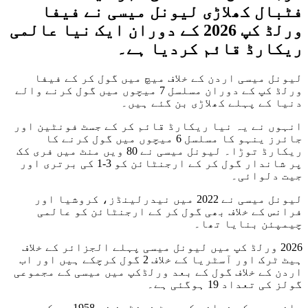
فٹبال کھلاڑی لیونل میسی نے فیفا
ورلڈ کپ 2026 کے دوران ایک نیا عالمی
ریکارڈ قائم کردیا ہے۔
لیونل میسی اردن کے خلاف میچ میں گول کر کے فیفا
ورلڈ کپ کے دوران مسلسل 7 میچوں میں گول کرنے والے
دنیا کے پہلے کھلاڑی بن گئے ہیں۔
انہوں نے یہ نیا ریکارڈ قائم کر کے جسٹ فونٹین اور
جائرز ینہو کا مسلسل 6 میچوں میں گول کرنے کا
ریکارڈ توڑا۔ لیونل میسی نے 80 ویں منٹ میں فری کک
پر شاندار گول کر کے ارجنٹائن کو 3-1 کی برتری اور
جیت دلوائی۔
لیونل میسی نے 2022 میں نیدرلینڈز، کروشیا اور
فرانس کے خلاف بھی گول کر کے ارجنٹائن کو عالمی
چیمپئن بنایا تھا۔
2026 ورلڈ کپ میں لیونل میسی پہلے الجزائر کے خلاف
ہیٹ ٹرک اور آسٹریا کے خلاف 2 گول کرچکے ہیں اور اب
اردن کے خلاف گول کے بعد ورلڈکپ میں میسی کے مجموعی
گولز کی تعداد 19 ہوگئی ہے۔
واضح رہے کہ فرانس کے جسٹ فونٹین نے 1958 جب کہ