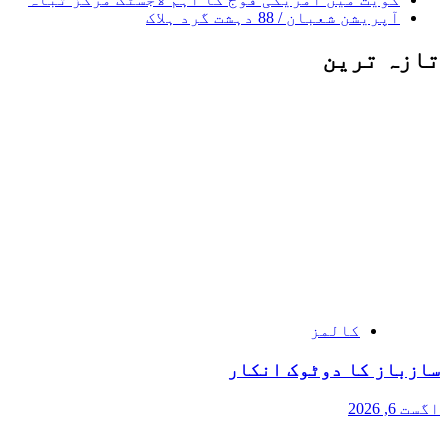
آپریشن شعبان / 88 دہشت گرد ہلاک
تازہ ترین
کالمز
سازباز کا دوٹوک انکار
اگست 6, 2026