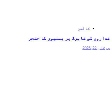
کالمز
غداروں کی شاہرگ پر یمنیوں کا خنجر
جولائی 22, 2026