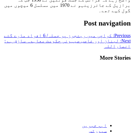
برازیل کے جائرزینہو نے 1970 میں مسلسل 6 میچوں میں
گول کیے تھے۔
Post navigation
Previous:
کراچی میں رینجرز پر حملہ/ 6 افراد مارے گئے
Next:
لبنان اور غاصب صیہونی حکومت معاہدہ سازش ہے :
انصاراللہ
More Stories
اہم خبریں
سپورٹس