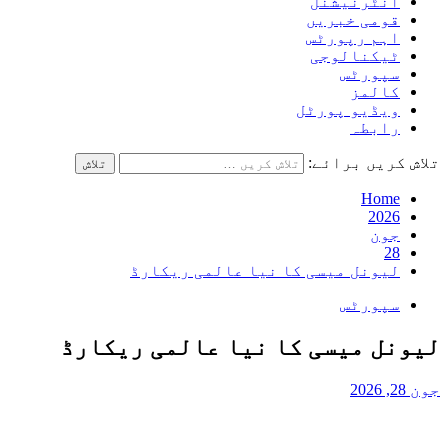
انٹرنیشنل
قومی خبریں
اہم رپورٹس
ٹیکنالوجی
سپورٹس
کالمز
ویڈیو پورٹل
رابطہ
تلاش کریں برائے:
Home
2026
جون
28
لیونل میسی کا نیا عالمی ریکارڈ
سپورٹس
لیونل میسی کا نیا عالمی ریکارڈ
جون 28, 2026