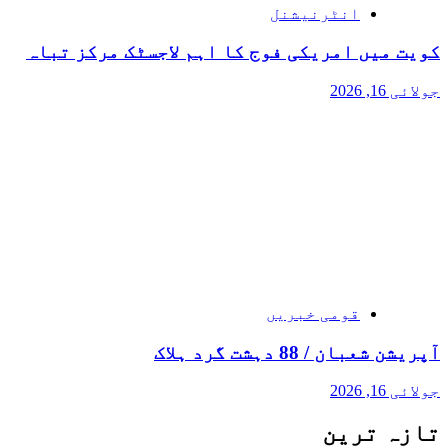
انٹرنیشنل
کویت میں امریکی فوج کا اہم لاجسٹک مرکز تباہ
جولائی 16, 2026
قومی خبریں
آپریشن شعبان / 88 دہشت گرد ہلاک
جولائی 16, 2026
تازہ ترین