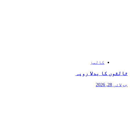
کالمز
ثالثوں کا بدلا رویہ
جولائی 28, 2026