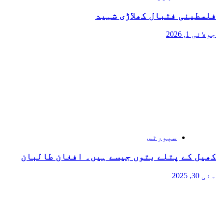
فلسطینی فٹبال کھلاڑی شہید
جولائی 1, 2026
سپورٹس
کھیل کے پتلے بتوں جیسے ہیں۔ افغان طالبان
مئی 30, 2025