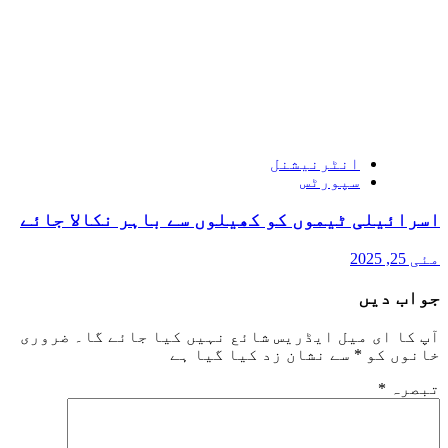
انٹرنیشنل
سپورٹس
اسرائیلی ٹیموں کو کھیلوں سے باہر نکالا جائے
مئی 25, 2025
جواب دیں
آپ کا ای میل ایڈریس شائع نہیں کیا جائے گا۔
ضروری
خانوں کو
*
سے نشان زد کیا گیا ہے
تبصرہ
*