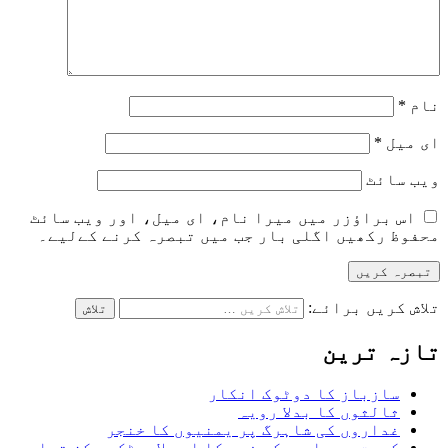
نام
*
ای میل
*
ویب‌ سائٹ
اس براؤزر میں میرا نام، ای میل، اور ویب سائٹ
محفوظ رکھیں اگلی بار جب میں تبصرہ کرنے کےلیے۔
تلاش کریں برائے:
تازہ ترین
سازباز کا دوٹوک انکار
ثالثوں کا بدلا رویہ
غداروں کی شاہرگ پر یمنیوں کا خنجر
کویت میں امریکی فوج کا اہم لاجسٹک مرکز تباہ