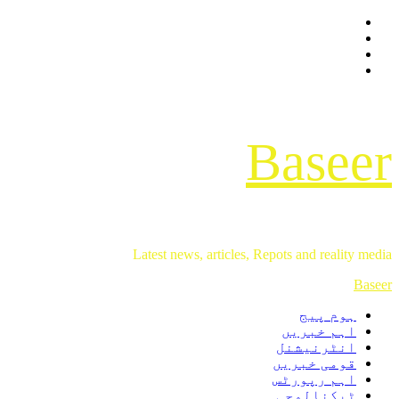
Facebook
Skip
Twitter
to
Instagram
content
Youtube
Baseer
Latest news, articles, Repots and reality media
Primary
Baseer
Menu
ہوم پیج
اہم خبریں
انٹرنیشنل
قومی خبریں
اہم رپورٹس
ٹیکنالوجی