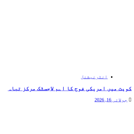
انٹرنیشنل
کویت میں امریکی فوج کا اہم لاجسٹک مرکز تباہ
جولائی 16, 2026