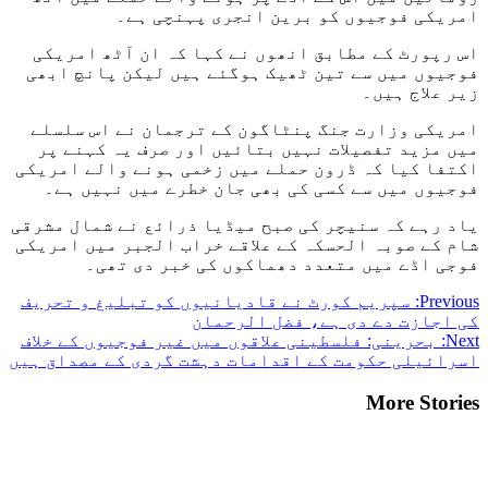
امریکی فوجیوں کو برین انجری پہنچی ہے۔
اس رپورٹ کے مطابق انھوں نے کہا کہ ان آٹھ امریکی
فوجیوں میں سے تین ٹھیک ہوگئے ہیں لیکن پانچ ابھی
زیر علاج ہیں۔
امریکی وزارت جنگ پنٹاگون کے ترجمان نے اس سلسلے
میں مزید تفصیلات نہیں بتائيں اور صرف یہ کہنے پر
اکتفا کیا کہ ڈرون حملے میں زخمی ہونے والے امریکی
فوجیوں میں سے کسی کی بھی جان خطرے میں نہیں ہے۔
یاد رہے کہ سنیچر کی صبح میڈیا ذرائع نے شمال مشرقی
شام کے صوبہ الحسکہ کے علاقے خراب الجبر میں امریکی
فوجی اڈے میں متعدد دھماکوں کی خبر دی تھی۔
Post
Previous:
سپریم کورٹ نے قادیانیوں کو تبلیغ و تحریف
کی اجازت دے دی ہے، فضل الرحمان
navigation
Next:
بحرینی: فلسطینی علاقوں میں غیر فوجیوں کے خلاف
اسرائیلی حکومت کے اقدامات دہشت گردی کے مصداق ہیں
More Stories