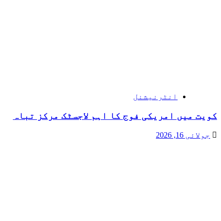
انٹرنیشنل
کویت میں امریکی فوج کا اہم لاجسٹک مرکز تباہ
جولائی 16, 2026