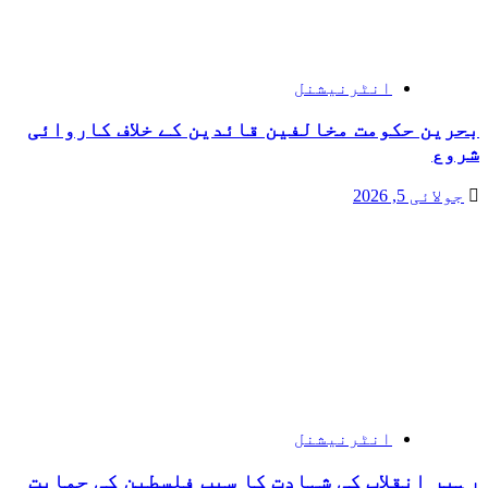
انٹرنیشنل
بحرین حکومت مخالفین قائدین کے خلاف کاروائی
شروع
جولائی 5, 2026
انٹرنیشنل
رہبر انقلاب کی شہادت کا سبب فلسطین کی حمایت