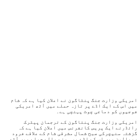
امریکی وزارت جنگ پنٹاگون نے اعلان کیا ہے کہ شام
میں اس کے ایک اڈے پر تازہ حملے میں آٹھ امریکی
فوجیوں کو دماغی چوٹ پہنچی ہے۔
امریکی وزارت جنگ پنتاگون کے ترجمان پیٹرک
رائڈرنے ایک پریس کانفرنس میں اعلان کیا ہے کہ
گزشتہ سنیچرکی صبح شمال مشرقی شام کے علاقے فرود
رومالین میں اس کے اڈے پر ہونے والے حملے میں آٹھ