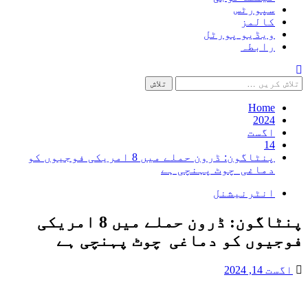
سپورٹس
کالمز
ویڈیو پورٹل
رابطہ
تلاش
کریں
برائے:
Home
2024
اگست
14
پنٹاگون: ڈرون حملے میں 8 امریکی فوجیوں کو
دماغی چوٹ پہنچی ہے
انٹرنیشنل
پنٹاگون: ڈرون حملے میں 8 امریکی
فوجیوں کو دماغی چوٹ پہنچی ہے
اگست 14, 2024