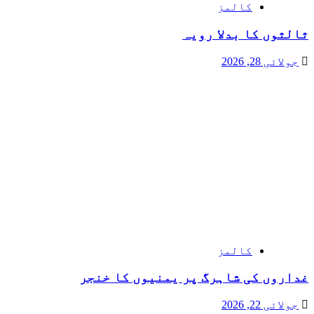
کالمز
ثالثوں کا بدلا رویہ
جولائی 28, 2026
کالمز
غداروں کی شاہرگ پر یمنیوں کا خنجر
جولائی 22, 2026