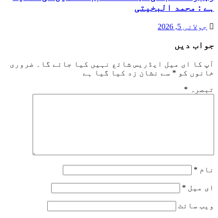
ہے : محمد البخیتی
جولائی 5, 2026
جواب دیں
آپ کا ای میل ایڈریس شائع نہیں کیا جائے گا۔
ضروری
خانوں کو
*
سے نشان زد کیا گیا ہے
تبصرہ
*
نام
*
ای میل
*
ویب‌ سائٹ