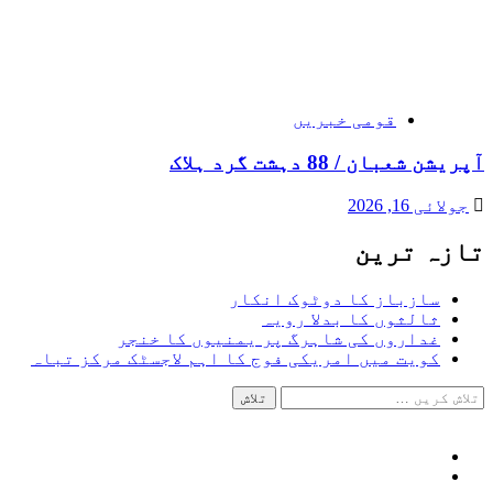
قومی خبریں
آپریشن شعبان / 88 دہشت گرد ہلاک
جولائی 16, 2026
تازہ ترین
سازباز کا دوٹوک انکار
ثالثوں کا بدلا رویہ
غداروں کی شاہرگ پر یمنیوں کا خنجر
کویت میں امریکی فوج کا اہم لاجسٹک مرکز تباہ
تلاش
کریں
برائے:
Facebook
Twitter