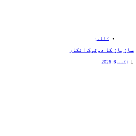
کالمز
سازباز کا دوٹوک انکار
اگست 6, 2026