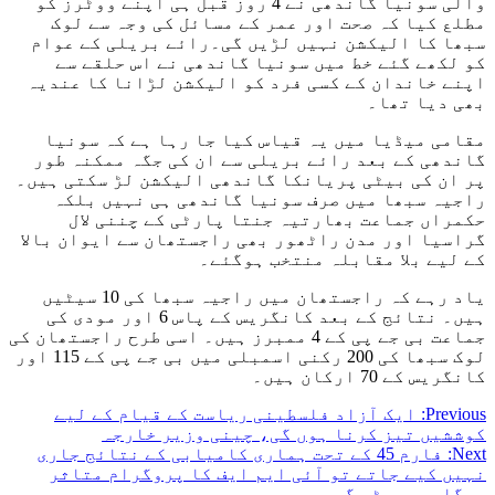
والی سونیا گاندھی نے 4 روز قبل ہی اپنے ووٹرز کو
مطلع کیا کہ صحت اور عمر کے مسائل کی وجہ سے لوک
سبھا کا الیکشن نہیں لڑیں گی۔رائے بریلی کے عوام
کو لکھے گئے خط میں سونیا گاندھی نے اس حلقے سے
اپنے خاندان کے کسی فرد کو الیکشن لڑانا کا عندیہ
بھی دیا تھا۔
مقامی میڈیا میں یہ قیاس کیا جا رہا ہے کہ سونیا
گاندھی کے بعد رائے بریلی سے ان کی جگہ ممکنہ طور
پر ان کی بیٹی پریانکا گاندھی الیکشن لڑ سکتی ہیں۔
راجیہ سبھا میں صرف سونیا گاندھی ہی نہیں بلکہ
حکمراں جماعت بھارتیہ جنتا پارٹی کے چننی لال
گراسیا اور مدن راٹھور بھی راجستھان سے ایوان بالا
کے لیے بلا مقابلہ منتخب ہوگئے۔
یاد رہے کہ راجستھان میں راجیہ سبھا کی 10 سیٹیں
ہیں۔ نتائج کے بعد کانگریس کے پاس 6 اور مودی کی
جماعت بی جے پی کے 4 ممبرز ہیں۔ اسی طرح راجستھان کی
لوک سبھا کی 200 رکنی اسمبلی میں بی جے پی کے 115 اور
کانگریس کے 70 ارکان ہیں۔
Post
Previous:
ایک آزاد فلسطینی ریاست کے قیام کے لیے
کوششیں تیز کرنا ہوں گی، چینی وزیر خارجہ
navigation
Next:
فارم 45 کے تحت ہماری کامیابی کے نتائج جاری
نہیں کیے جاتے تو آئی ایم ایف کا پروگرام متاثر
ہوگا، بیرسٹر گوہر