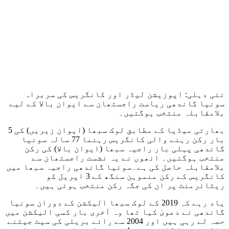
نئی دہلی: اپوزیشن لیڈر اور کانگریس کی سربراہ
سونیا گاندھی ریاست راجستھان سے ایوان بالا کے لیے
بلامقابلہ منتخب ہوگئیں۔
بھارتی میڈیا کے مطابق لوک سبھا (ایوان زیریں) کی 5
بار رکن رہنے والی کانگریس رہنما 77 سالہ سونیا
گاندھی پہلی بار راجیہ سبھا (ایوان بالا) کی رکن
منتخب ہوگئیں۔ انھوں نے یہ نشست راجستھان سے
بلامقابلہ حاصل کی ہے۔سونیا گاندھی راجیہ سبھا میں
کانگریس کے رکن منموہن سنگھ کے 3 اپریل کو
ریٹائرمنٹ پر ان کی جگہ رکن منتخب ہوئی ہیں۔
یاد رہے کہ 2019 کے لوک سبھا الیکشن کے دوران سونیا
گاندھی نے دعویٰ کیا تھا وہ آخری بار کسی الیکشن میں
حصہ لے رہی ہیں اور 2004 سے رائے بریلی کی سیٹ جیتنے