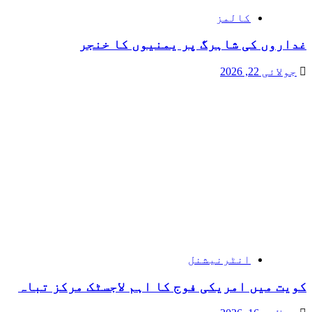
کالمز
غداروں کی شاہرگ پر یمنیوں کا خنجر
جولائی 22, 2026
انٹرنیشنل
کویت میں امریکی فوج کا اہم لاجسٹک مرکز تباہ