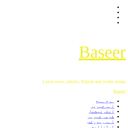
Facebook
Skip
Twitter
to
Instagram
content
Youtube
Baseer
Latest news, articles, Repots and reality media
Primary
Baseer
Menu
ہوم پیج
اہم خبریں
انٹرنیشنل
قومی خبریں
اہم رپورٹس
ٹیکنالوجی