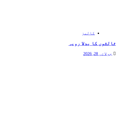
کالمز
ثالثوں کا بدلا رویہ
جولائی 28, 2026