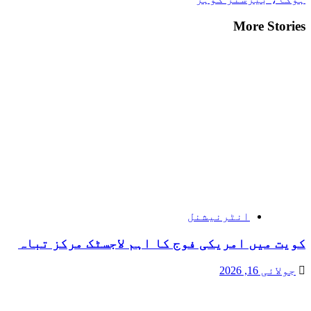
More Stories
انٹرنیشنل
کویت میں امریکی فوج کا اہم لاجسٹک مرکز تباہ
جولائی 16, 2026