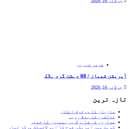
جولائی 16, 2026
قومی خبریں
آپریشن شعبان / 88 دہشت گرد ہلاک
جولائی 16, 2026
تازہ ترین
سازباز کا دوٹوک انکار
ثالثوں کا بدلا رویہ
غداروں کی شاہرگ پر یمنیوں کا خنجر
کویت میں امریکی فوج کا اہم لاجسٹک مرکز تباہ