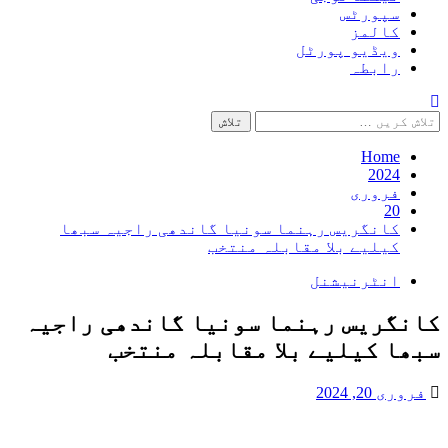
سپورٹس
کالمز
ویڈیو پورٹل
رابطہ
تلاش
کریں
برائے:
Home
2024
فروری
20
کانگریس رہنما سونیا گاندھی راجیہ سبھا
کیلیے بلا مقابلہ منتخب
انٹرنیشنل
کانگریس رہنما سونیا گاندھی راجیہ
سبھا کیلیے بلا مقابلہ منتخب
فروری 20, 2024