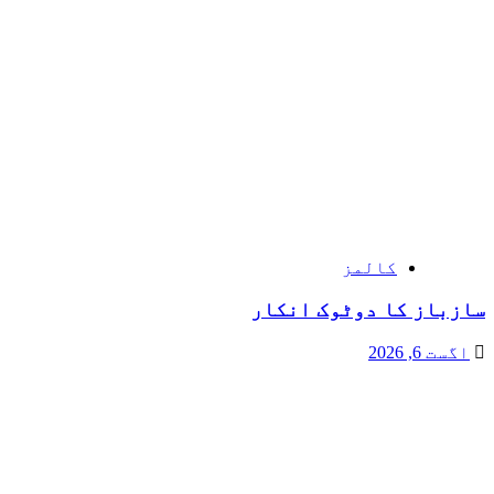
کالمز
سازباز کا دوٹوک انکار
اگست 6, 2026