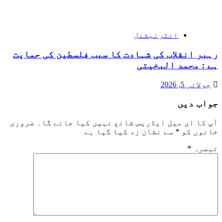
انٹرنیشنل
رہبر انقلاب کی شہادت کا سبب فلسطین کی حمایت
ہے : محمد البخیتی
جولائی 5, 2026
جواب دیں
آپ کا ای میل ایڈریس شائع نہیں کیا جائے گا۔
ضروری
خانوں کو
*
سے نشان زد کیا گیا ہے
تبصرہ
*