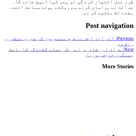
طرز عمل اختیار کرے گی تو پھر کیا امیج جائے گا۔
عدالت نے ہراساں کرنے سے روکتے ہوئے سماعت آئندہ
ہفتے تک ملتوی کر دی۔
Post navigation
Previous:
آئی ایم ایف نے قرض منصوبوں کی فوری منظوری
روک دی
Next:
عراق اور شام پر امریکی حملے کشیدگی کا باعث
بنےگی، جوزف بوریل
More Stories
قومی خبریں