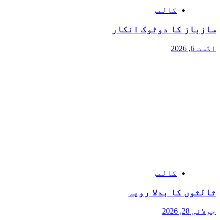
کالمز
سازباز کا دوٹوک انکار
اگست 6, 2026
کالمز
ثالثوں کا بدلا رویہ
جولائی 28, 2026