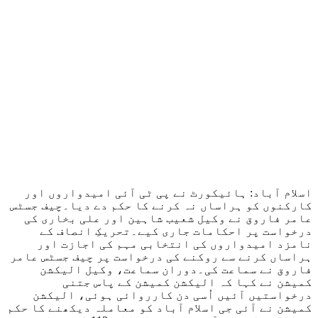
اسلام آباد: ہائیکورٹ نے پی ٹی آئی امیدواروں اور
کارکنوں کو ہراساں نہ کرنے کا حکم دے دیا۔چیف جسٹس
عامر فاروق نے وکیل شعیب شاہین اور علی بخاری کی
درخواست پر احکامات جاری کیے۔تحریکِ انصاف کے
نامزد امیدواروں کی انتخابی مہم کی اجازت اور
ہراساں کرنے سے روکنے کی درخواست پر چیف جسٹس عامر
فاروق نے سماعت کی۔دوران سماعت، وکیل الیکشن
کمیشن نے کہا کہ الیکشن کمیشن کے پاس جتنی
درخواستیں آئیں اُسی دن کارروائی ہوئی، الیکشن
کمیشن نے آئی جی اسلام آباد کو معاملہ دیکھنے کا حکم