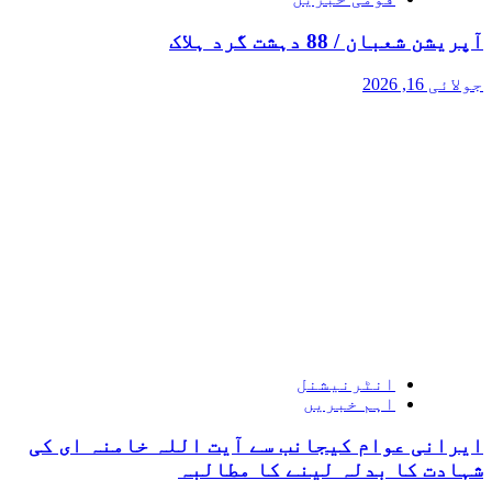
آپریشن شعبان / 88 دہشت گرد ہلاک
جولائی 16, 2026
انٹرنیشنل
اہم خبریں
ایرانی عوام کیجانب سے آیت اللہ خامنہ ای کی
شہادت کا بدلہ لینے کا مطالبہ