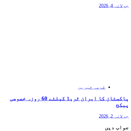
جولائی 4, 2026
قومی خبریں
پاکستان کا ایران ٹریڈ کیلئے 60 روزہ خصوصی
پیکج
جولائی 2, 2026
جواب دیں