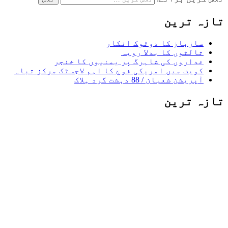
تازہ ترین
سازباز کا دوٹوک انکار
ثالثوں کا بدلا رویہ
غداروں کی شاہرگ پر یمنیوں کا خنجر
کویت میں امریکی فوج کا اہم لاجسٹک مرکز تباہ
آپریشن شعبان / 88 دہشت گرد ہلاک
تازہ ترین