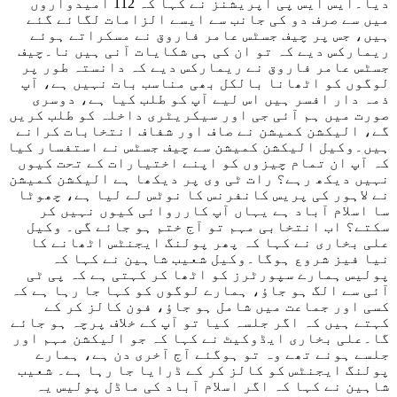
دیا۔ایس ایس پی آپریشنز نے کہا کہ 112 امیدواروں
میں سے صرف دو کی جانب سے ایسے الزامات لگائے گئے
ہیں، جس پر چیف جسٹس عامر فاروق نے مسکراتے ہوئے
ریمارکس دیے کہ تو ان کی ہی شکایات آنی ہیں نا۔چیف
جسٹس عامر فاروق نے ریمارکس دیے کہ دانستہ طور پر
لوگوں کو اٹھانا بالکل بھی مناسب بات نہیں ہے، آپ
ذمہ دار افسر ہیں اس لیے آپ کو طلب کیا ہے، دوسری
صورت میں ہم آئی جی اور سیکریٹری داخلہ کو طلب کریں
گے، الیکشن کمیشن نے صاف اور شفاف انتخابات کرانے
ہیں۔وکیل الیکشن کمیشن سے چیف جسٹس نے استفسار کیا
کہ آپ ان تمام چیزوں کو اپنے اختیارات کے تحت کیوں
نہیں دیکھ رہے؟ رات ٹی وی پر دیکھا ہے الیکشن کمیشن
نے لاہور کی پریس کانفرنس کا نوٹس لے لیا ہے، چھوٹا
سا اسلام آباد ہے یہاں آپ کارروائی کیوں نہیں کر
سکتے؟ اب انتخابی مہم تو آج ختم ہو جائے گی۔ وکیل
علی بخاری نے کہا کہ پھر پولنگ ایجنٹس اٹھانے کا
نیا فیز شروع ہوگا۔وکیل شعیب شاہین نے کہا کہ
پولیس ہمارے سپورٹرز کو اٹھا کر کہتی ہے کہ پی ٹی
آئی سے الگ ہو جاؤ، ہمارے لوگوں کو کہا جا رہا ہے کہ
کسی اور جماعت میں شامل ہو جاؤ، فون کالز کر کے
کہتے ہیں کہ اگر جلسہ کیا تو آپ کے خلاف پرچہ ہو جائے
گا۔علی بخاری ایڈوکیٹ نے کہا کہ جو الیکشن مہم اور
جلسے ہونے تھے وہ تو ہوگئے آج آخری دن ہے، ہمارے
پولنگ ایجنٹس کو کالز کر کے ڈرایا جا رہا ہے۔ شعیب
شاہین نے کہا کہ اگر اسلام آباد کی ماڈل پولیس یہ