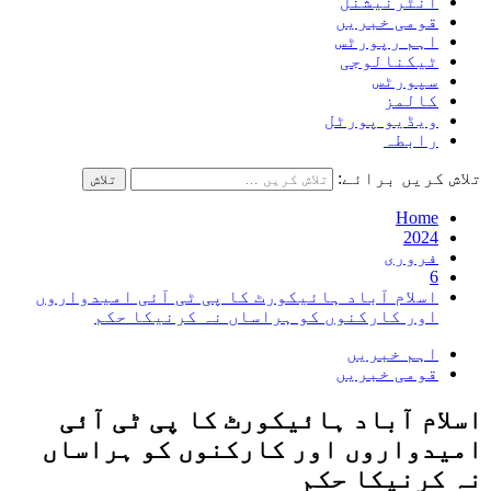
انٹرنیشنل
قومی خبریں
اہم رپورٹس
ٹیکنالوجی
سپورٹس
کالمز
ویڈیو پورٹل
رابطہ
تلاش کریں برائے:
Home
2024
فروری
6
اسلام آباد ہائیکورٹ کا پی ٹی آئی امیدواروں
اور کارکنوں کو ہراساں نہ کرنیکا حکم
اہم خبریں
قومی خبریں
اسلام آباد ہائیکورٹ کا پی ٹی آئی
امیدواروں اور کارکنوں کو ہراساں
نہ کرنیکا حکم