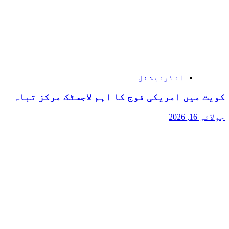
انٹرنیشنل
کویت میں امریکی فوج کا اہم لاجسٹک مرکز تباہ
جولائی 16, 2026