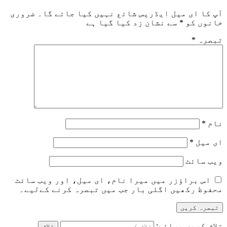
آپ کا ای میل ایڈریس شائع نہیں کیا جائے گا۔
ضروری
خانوں کو
*
سے نشان زد کیا گیا ہے
تبصرہ
*
نام
*
ای میل
*
ویب‌ سائٹ
اس براؤزر میں میرا نام، ای میل، اور ویب سائٹ
محفوظ رکھیں اگلی بار جب میں تبصرہ کرنے کےلیے۔
تلاش کریں برائے: