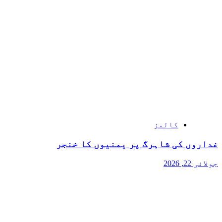
کالمز
غداروں کی شاہرگ پر یمنیوں کا خنجر
جولائی 22, 2026