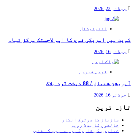
جولائی 22, 2026
انٹرنیشنل
کویت میں امریکی فوج کا اہم لاجسٹک مرکز تباہ
جولائی 16, 2026
قومی خبریں
آپریشن شعبان / 88 دہشت گرد ہلاک
جولائی 16, 2026
تازہ ترین
سازباز کا دوٹوک انکار
ثالثوں کا بدلا رویہ
غداروں کی شاہرگ پر یمنیوں کا خنجر