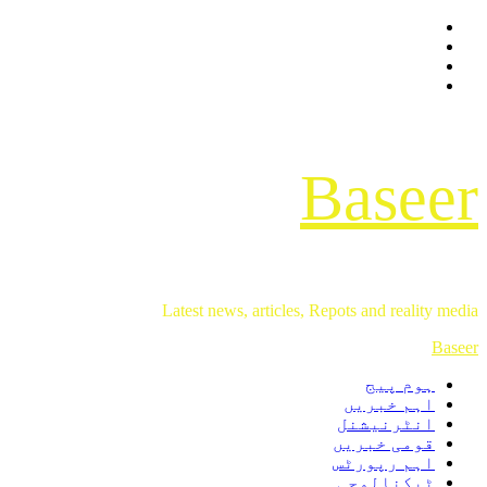
Facebook
Skip
Twitter
to
Instagram
content
Youtube
Baseer
Latest news, articles, Repots and reality media
Primary
Baseer
Menu
ہوم پیج
اہم خبریں
انٹرنیشنل
قومی خبریں
اہم رپورٹس
ٹیکنالوجی