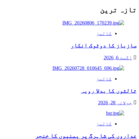
تازہ ترین
کالمز
سازباز کا دوٹوک انکار
اگست 6, 2026
کالمز
ثالثوں کا بدلا رویہ
جولائی 28, 2026
کالمز
غداروں کی شاہرگ پر یمنیوں کا خنجر