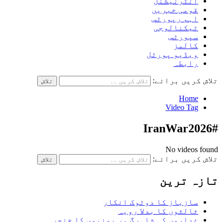
انٹرنیشنل
قومی خبریں
اہم رپورٹس
ٹیکنالوجی
سپورٹس
کالمز
ویڈیو پورٹل
رابطہ
تلاش کریں برائے:
Home
Video Tag
#IranWar2026
No videos found
تلاش کریں برائے:
تازہ ترین
سازباز کا دوٹوک انکار
ثالثوں کا بدلا رویہ
غداروں کی شاہرگ پر یمنیوں کا خنجر