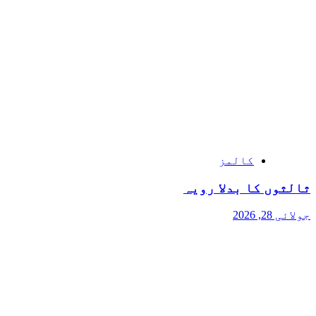
کالمز
ثالثوں کا بدلا رویہ
جولائی 28, 2026