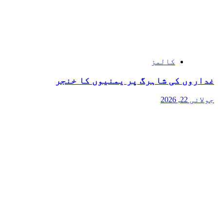
کالمز
غداروں کی شاہرگ پر یمنیوں کا خنجر
جولائی 22, 2026