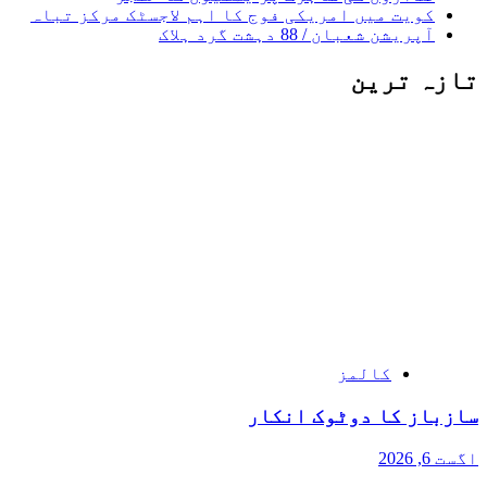
کویت میں امریکی فوج کا اہم لاجسٹک مرکز تباہ
آپریشن شعبان / 88 دہشت گرد ہلاک
تازہ ترین
کالمز
سازباز کا دوٹوک انکار
اگست 6, 2026