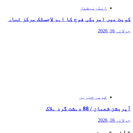
انٹرنیشنل
کویت میں امریکی فوج کا اہم لاجسٹک مرکز تباہ
جولائی 16, 2026
قومی خبریں
آپریشن شعبان / 88 دہشت گرد ہلاک
جولائی 16, 2026
تازہ ترین