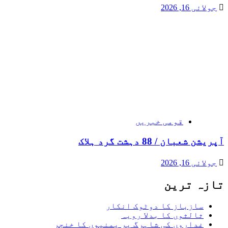
جولائی 16, 2026
قومی خبریں
آپریشن شعبان / 88 دہشت گرد ہلاک
جولائی 16, 2026
تازہ ترین
سازباز کا دوٹوک انکار
ثالثوں کا بدلا رویہ
غداروں کی شاہرگ پر یمنیوں کا خنجر