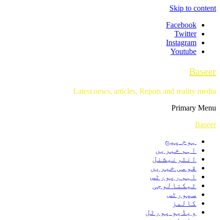
Skip to content
Facebook
Twitter
Instagram
Youtube
Baseer
Latest news, articles, Repots and reality media
Primary Menu
Baseer
ہوم پیج
اہم خبریں
انٹرنیشنل
قومی خبریں
اہم رپورٹس
ٹیکنالوجی
سپورٹس
کالمز
ویڈیو پورٹل