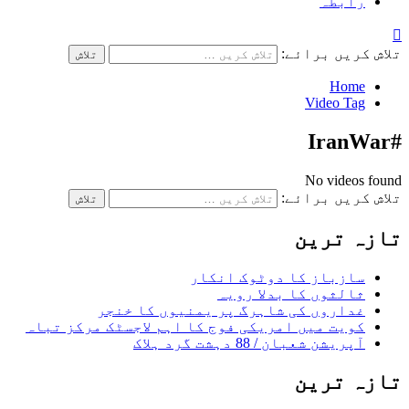
رابطہ
تلاش کریں برائے:
Home
Video Tag
#IranWar
No videos found
تلاش کریں برائے:
تازہ ترین
سازباز کا دوٹوک انکار
ثالثوں کا بدلا رویہ
غداروں کی شاہرگ پر یمنیوں کا خنجر
کویت میں امریکی فوج کا اہم لاجسٹک مرکز تباہ
آپریشن شعبان / 88 دہشت گرد ہلاک
تازہ ترین