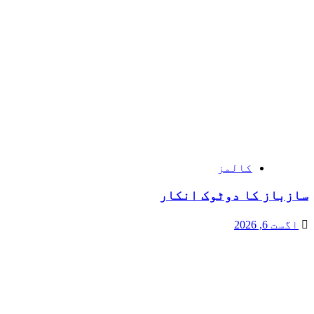
کالمز
سازباز کا دوٹوک انکار
اگست 6, 2026