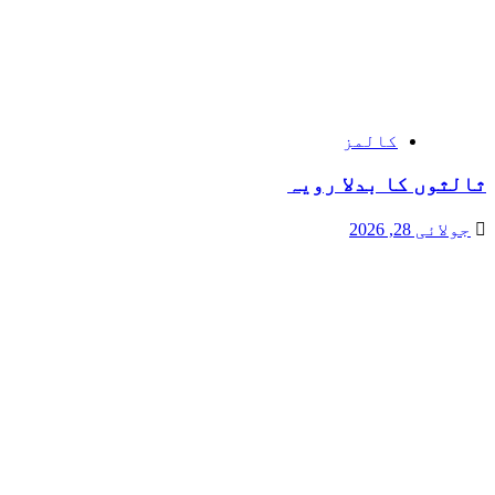
کالمز
ثالثوں کا بدلا رویہ
جولائی 28, 2026