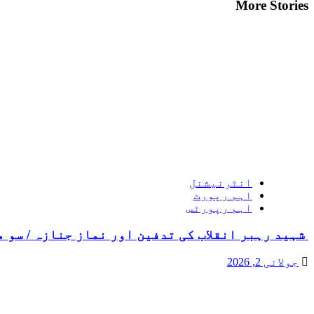
More Stories
انٹرنیشنل
اہم رپورٹ
اہم رپورٹس
شہید رہبر انقلاب کی تدفین اور نماز جنازہ / سو 
جولائی 2, 2026