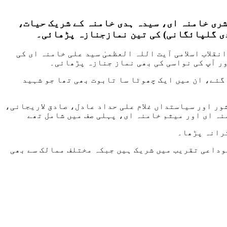
شری خامنہ ای، سیدہ ہدی خامنہ کے شریک حیات،
دی گلپائگانی) کی تین نمازجنازہ پڑھائی۔
قلاب اسلامی آیت اللہ العظمیٰ سید علی خامنہ ای کی
ر آپ کی نواسی کی بھی نماز جنازہ پڑھائی۔
گئے، ان میں ایک چھوٹا سا تابوت بھی تھا جو شہید
ر اور سیاستداں غلام علی حداد عادل، صادق لاریجانی،
ہ ای اور میثم خامنہ ای، پہلی صف میں شامل تھے
ترانہ پڑھا۔
وداعی تقریب میں شریک ہیں جبکہ مختلف ممالک سے بھی