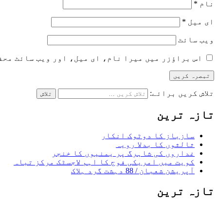
نام
*
ای میل
*
ویب‌ سائٹ
اس براؤزر میں میرا نام، ای میل، اور ویب سائٹ محف
تلاش کریں برائے:
تازہ ترین
سازباز کا دوٹوک انکار
ثالثوں کا بدلا رویہ
غداروں کی شاہرگ پر یمنیوں کا خنجر
کویت میں امریکی فوج کا اہم لاجسٹک مرکز تباہ
آپریشن شعبان / 88 دہشت گرد ہلاک
تازہ ترین