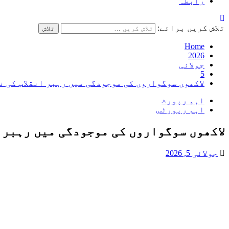
رابطہ
تلاش کریں برائے:
Home
2026
جولائی
5
لاکھوں سوگواروں کی موجودگی میں رہبر انقلاب کی ن
اہم رپورٹ
اہم رپورٹس
لاکھوں سوگواروں کی موجودگی میں رہبر ا
جولائی 5, 2026