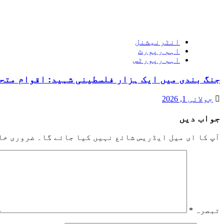
انٹرنیشنل
اہم رپورٹ
اہم رپورٹس
جنگ بندی میں ایک ہزار فلسطینی شہید: اقوام متح
جولائی 1, 2026
جواب دیں
آپ کا ای میل ایڈریس شائع نہیں کیا جائے گا۔
ضروری خا
تبصرہ
*