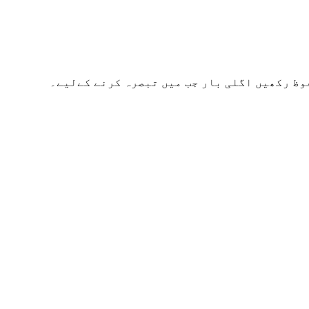
وظ رکھیں اگلی بار جب میں تبصرہ کرنے کےلیے۔