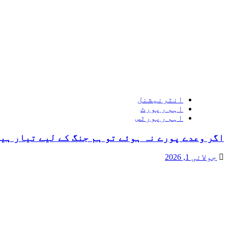
انٹرنیشنل
اہم رپورٹ
اہم رپورٹس
اگر وعدے پورے نہ ہوئے تو ہم جنگ کے لیے تیار ہیں
جولائی 1, 2026