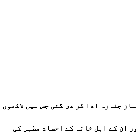
از جنازہ ادا کر دی گئی جس میں لاکھوں
ر ان کے اہل خانہ کے اجساد مطہر کی