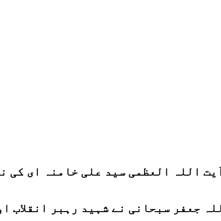
آیت اللہ العظمی سید علی خامنہ ای کی نم
لہ جعفر سبحانی نے شہید رہبر انقلاب او