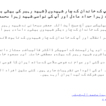
پ کے خاندان کے چار شہیدوں ( شہید رہبر کی بیٹی ب
 زہرا حداد عادل اور آپ کی نواسی شہید زہرا محم
پلیکس میں آج صبح آیت اللہ جعفر سبحانی نے شہید رہبر ان
بر کے خاندان کے چار دیگر شہیدوں بیٹی، داماد، بہو او
انقلاب اور آپ کے خاندان کے چار شہیدوں کے تابوت لائے 
 ای، پارلیمنٹ کے اسپیکر ڈاکٹر قالیباف، ممتاز دانشو
اقری، شہید رہبر کے بیٹے، مصطفی خامنہ ای، مسعود خامن
دی گئی اور عوام نے فوجی سلامی کے ساتھ ایران کا قومی 
ہ ای کی الوداعی تقریبات جاری ہیں۔ کئی ملین افراد ال
میں شرکت کے لیے ایران آرہے ہیں۔
ے : محمد البخیتی
ع