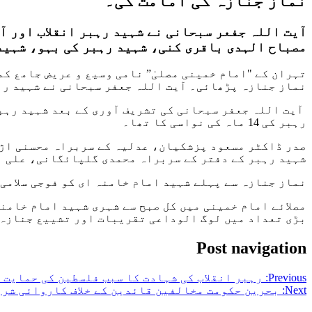
نماز جنازہ کی امامت کی۔
آیت اللہ جفعر سبحانی نے شہید رہبر انقلاب اور آ
مصباح الہدی باقری کنی، شہید رہبر کی بہو، شہید
تہران کے "امام خمینی مصلیٰ” نامی وسیع و عریض جامع کم
نماز جنازہ پڑھائی۔ آیت اللہ جعفر سبحانی نے شہید رہ
آیت اللہ جعفر سبحانی کی تشریف آوری کے بعد شہید رہبر 
رہبر کی 14 ماہ کی نواسی کا تھا۔
صدر ڈاکٹر مسعود پزشکیان، عدلیہ کے سربراہ محسنی اژہ
شہید رہبر کے دفتر کے سربراہ محمدی گلپائگانی، علی ب
نماز جنازہ سے پہلے شہید امام خامنہ ای کو فوجی سلامی 
مصلائے امام خمینی میں کل صبح سے شہری شہید امام خامن
بڑی تعداد میں لوگ الوداعی تقریبات اور تشییع جنازہ 
Post navigation
Previous:
رہبر انقلاب کی شہادت کا سبب فلسطین کی حمایت ہ
Next:
بحرین حکومت مخالفین قائدین کے خلاف کاروائی شرو