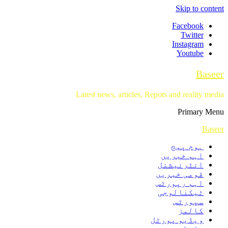
Skip to content
Facebook
Twitter
Instagram
Youtube
Baseer
Latest news, articles, Repots and reality media
Primary Menu
Baseer
ہوم پیج
اہم خبریں
انٹرنیشنل
قومی خبریں
اہم رپورٹس
ٹیکنالوجی
سپورٹس
کالمز
ویڈیو پورٹل