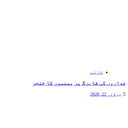
کالمز
غداروں کی شاہرگ پر یمنیوں کا خنجر
جولائی 22, 2026