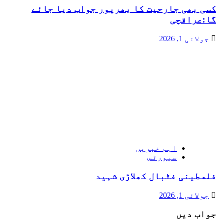
کسی بھی جارحیت کا بھرپور جواب دیا جائے
گا:عراقچی
جولائی 1, 2026
اہم خبریں
سپورٹس
فلسطینی فٹبال کھلاڑی شہید
جولائی 1, 2026
جواب دیں