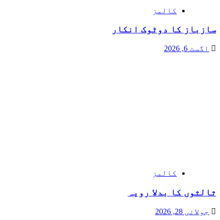
کالمز
سازباز کا دوٹوک انکار
اگست 6, 2026
کالمز
ثالثوں کا بدلا رویہ
جولائی 28, 2026