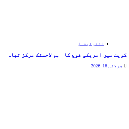
انٹرنیشنل
کویت میں امریکی فوج کا اہم لاجسٹک مرکز تباہ
جولائی 16, 2026