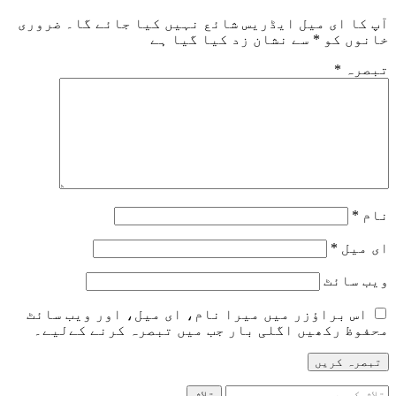
آپ کا ای میل ایڈریس شائع نہیں کیا جائے گا۔
ضروری
خانوں کو
*
سے نشان زد کیا گیا ہے
تبصرہ
*
نام
*
ای میل
*
ویب‌ سائٹ
اس براؤزر میں میرا نام، ای میل، اور ویب سائٹ
محفوظ رکھیں اگلی بار جب میں تبصرہ کرنے کےلیے۔
تلاش