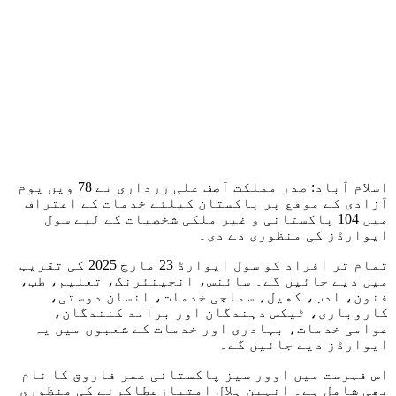
اسلام آباد: صدر مملکت آصف علی زرداری نے 78 ویں یوم
آزادی کے موقع پر پاکستان کیلئے خدمات کے اعتراف
میں 104 پاکستانی و غیر ملکی شخصیات کے لیے سول
ایوارڈز کی منظوری دے دی۔
تمام تر افراد کو سول ایوارڈ 23 مارچ 2025 کی تقریب
میں دیے جائیں گے۔ سائنس، انجینئرنگ، تعلیم، طب،
فنون، ادب، کھیل، سماجی خدمات، انسان دوستی،
کاروباری، ٹیکس دہندگان اور برآمد کنندگان،
عوامی خدمات، بہادری اور خدمات کے شعبوں میں یہ
ایوارڈز دیے جائیں گے۔
اس فہرست میں اوور سیز پاکستانی عمر فاروق کا نام
بھی شامل ہے۔ انہین ہلال امتیازعطاکرنے کی منظوری