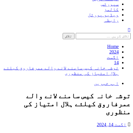
سپورٹس
کالمز
ویڈیو پورٹل
رابطہ
تلاش
کریں
برائے:
Home
2024
اگست
14
توشہ خانہ کیس سامنے لانے والے عمرفاروق کیلئے
ہلال امتیاز کی منظوری
اہم خبریں
توشہ خانہ کیس سامنے لانے والے
عمرفاروق کیلئے ہلال امتیاز کی
منظوری
اگست 14, 2024