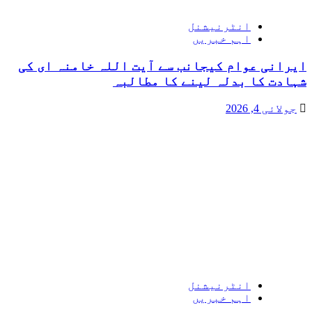
انٹرنیشنل
اہم خبریں
ایرانی عوام کیجانب سے آیت اللہ خامنہ ای کی
شہادت کا بدلہ لینے کا مطالبہ
جولائی 4, 2026
انٹرنیشنل
اہم خبریں