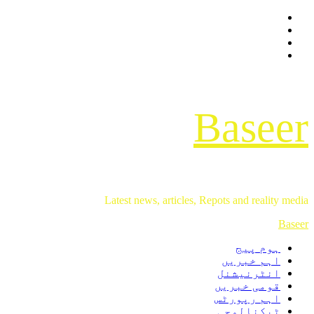
Facebook
Skip
Twitter
to
Instagram
content
Youtube
Baseer
Latest news, articles, Repots and reality media
Primary
Baseer
Menu
ہوم پیج
اہم خبریں
انٹرنیشنل
قومی خبریں
اہم رپورٹس
ٹیکنالوجی