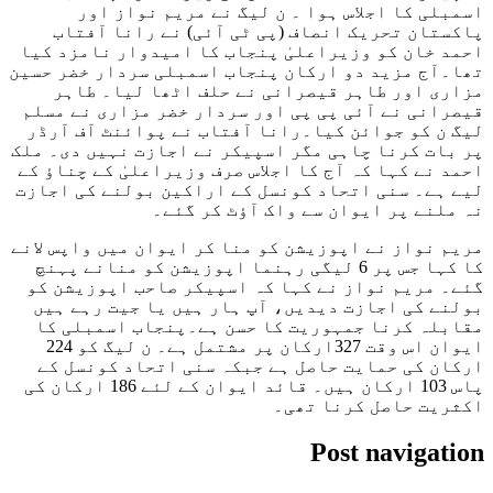
اسمبلی کا اجلاس ہوا ۔ ن لیگ نے مریم نواز اور
پاکستان تحریک انصاف (پی ٹی آئی) نے رانا آفتاب
احمد خان کو وزیراعلیٰ پنجاب کا امیدوار نامزد کیا
تھا۔آج مزید دو ارکان پنجاب اسمبلی سردار خضر حسین
مزاری اور طاہر قیصرانی نے حلف اٹھا لیا۔ طاہر
قیصرانی نے آئی پی پی اور سردار خضر مزاری نے مسلم
لیگ ن کو جوائن کیا۔رانا آفتاب نے پوائنٹ آف آرڈر
پر بات کرنا چاہی مگر اسپیکر نے اجازت نہیں دی۔ ملک
احمد نے کہا کہ آج کا اجلاس صرف وزیراعلیٰ کے چناؤ کے
لیے ہے۔ سنی اتحاد کونسل کے اراکین بولنے کی اجازت
نہ ملنے پر ایوان سے واک آؤٹ کر گئے۔
مریم نواز نے اپوزیشن کو منا کر ایوان میں واپس لانے
کا کہا جس پر 6 لیگی رہنما اپوزیشن کو منانے پہنچ
گئے۔ مریم نواز نے کہا کہ اسپیکر صاحب اپوزیشن کو
بولنے کی اجازت دیدیں، آپ ہار ہیں یا جیت رہے ہیں
مقابلہ کرنا جمہوریت کا حسن ہے۔پنجاب اسمبلی کا
ایوان اس وقت 327ارکان پر مشتمل ہے۔ ن لیگ کو 224
ارکان کی حمایت حاصل ہے جبکہ سنی اتحاد کونسل کے
پاس 103 ارکان ہیں۔ قائد ایوان کے لئے 186 ارکان کی
اکثریت حاصل کرنا تھی۔
Post navigation