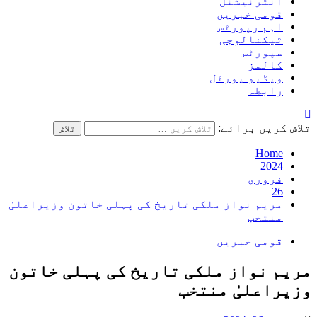
انٹرنیشنل
قومی خبریں
اہم رپورٹس
ٹیکنالوجی
سپورٹس
کالمز
ویڈیو پورٹل
رابطہ
تلاش کریں برائے:
Home
2024
فروری
26
مریم نواز ملکی تاریخ کی پہلی خاتون وزیراعلیٰ
منتخب
قومی خبریں
مریم نواز ملکی تاریخ کی پہلی خاتون
وزیراعلیٰ منتخب