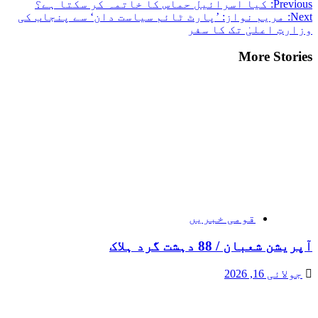
Previous:
کیا اسرائیل حماس کا خاتمہ کر سکتا ہے؟
Next:
مریم نواز: ’پارٹ ٹائم سیاست دان‘ سے پنجاب کی
وزارتِ اعلیٰ تک کا سفر
More Stories
قومی خبریں
آپریشن شعبان / 88 دہشت گرد ہلاک
جولائی 16, 2026