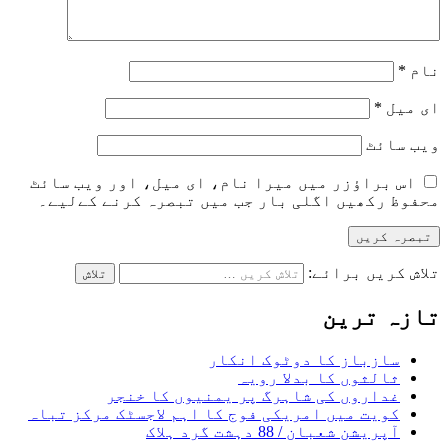
نام
*
ای میل
*
ویب‌ سائٹ
اس براؤزر میں میرا نام، ای میل، اور ویب سائٹ
محفوظ رکھیں اگلی بار جب میں تبصرہ کرنے کےلیے۔
تلاش کریں برائے:
تازہ ترین
سازباز کا دوٹوک انکار
ثالثوں کا بدلا رویہ
غداروں کی شاہرگ پر یمنیوں کا خنجر
کویت میں امریکی فوج کا اہم لاجسٹک مرکز تباہ
آپریشن شعبان / 88 دہشت گرد ہلاک