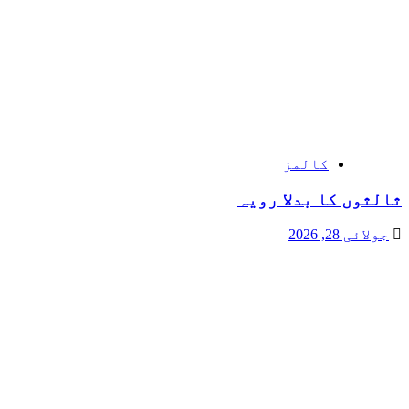
کالمز
ثالثوں کا بدلا رویہ
جولائی 28, 2026