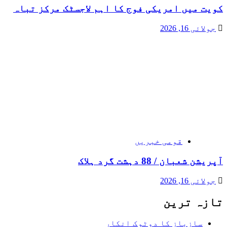
کویت میں امریکی فوج کا اہم لاجسٹک مرکز تباہ
جولائی 16, 2026
قومی خبریں
آپریشن شعبان / 88 دہشت گرد ہلاک
جولائی 16, 2026
تازہ ترین
سازباز کا دوٹوک انکار