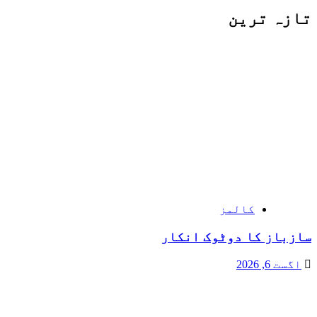
تازہ ترین
کالمز
سازباز کا دوٹوک انکار
اگست 6, 2026