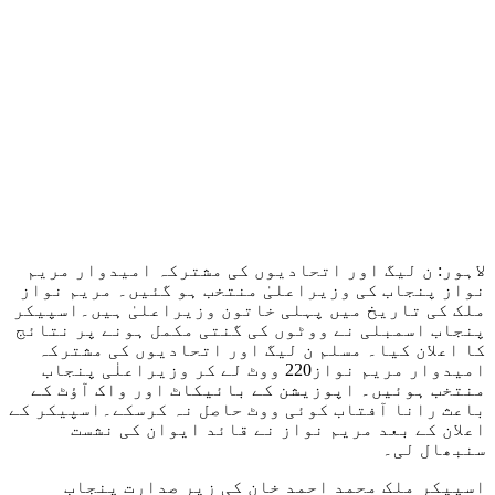
لاہور: ن لیگ اور اتحادیوں کی مشترکہ امیدوار مریم
نواز پنجاب کی وزیراعلیٰ منتخب ہو گئیں۔ مریم نواز
ملک کی تاریخ میں پہلی خاتون وزیراعلیٰ ہیں۔اسپیکر
پنجاب اسمبلی نے ووٹوں کی گنتی مکمل ہونے پر نتائج
کا اعلان کیا۔ مسلم ن لیگ اور اتحادیوں کی مشترکہ
امیدوار مریم نواز220 ووٹ لے کر وزیراعلٰی پنجاب
منتخب ہوئیں۔ اپوزیشن کے بائیکاٹ اور واک آؤٹ کے
باعث رانا آفتاب کوئی ووٹ حاصل نہ کرسکے۔اسپیکر کے
اعلان کے بعد مریم نواز نے قائد ایوان کی نشست
سنبھال لی۔
اسپیکر ملک محمد احمد خان کی زیر صدارت پنجاب