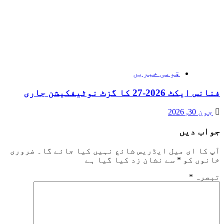
قومی خبریں
فنانس ایکٹ 2026-27 کا گزٹ نوٹیفکیشن جاری
جون 30, 2026
جواب دیں
آپ کا ای میل ایڈریس شائع نہیں کیا جائے گا۔
ضروری
خانوں کو
*
سے نشان زد کیا گیا ہے
تبصرہ
*