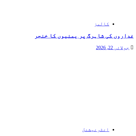
کالمز
غداروں کی شاہرگ پر یمنیوں کا خنجر
جولائی 22, 2026
انٹرنیشنل