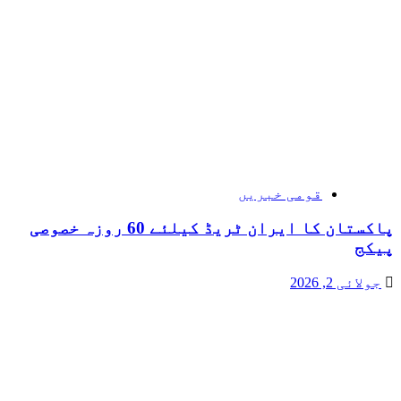
قومی خبریں
پاکستان کا ایران ٹریڈ کیلئے 60 روزہ خصوصی
پیکج
جولائی 2, 2026