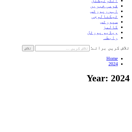
انٹرنیشنل
قومی خبریں
اہم رپورٹس
ٹیکنالوجی
سپورٹس
کالمز
ویڈیو پورٹل
رابطہ
تلاش کریں برائے:
Home
2024
Year:
2024