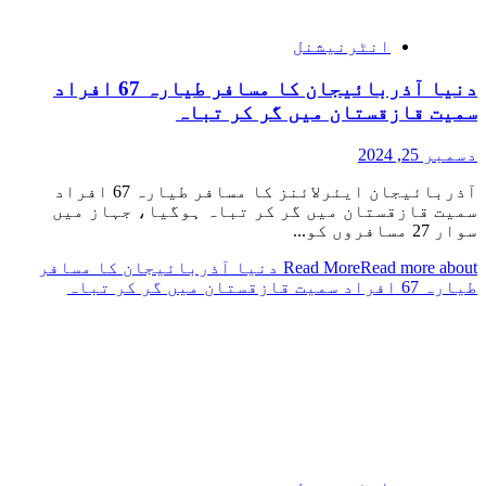
انٹرنیشنل
دنیا آذربائیجان کا مسافر طیارہ 67 افراد
سمیت قازقستان میں گر کر تباہ
دسمبر 25, 2024
آذربائیجان ایئرلائنز کا مسافر طیارہ 67 افراد
سمیت قازقستان میں گر کر تباہ ہوگیا، جہاز میں
سوار 27 مسافروں کو...
Read More
Read more about دنیا آذربائیجان کا مسافر
طیارہ 67 افراد سمیت قازقستان میں گر کر تباہ