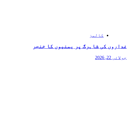
کالمز
غداروں کی شاہرگ پر یمنیوں کا خنجر
جولائی 22, 2026