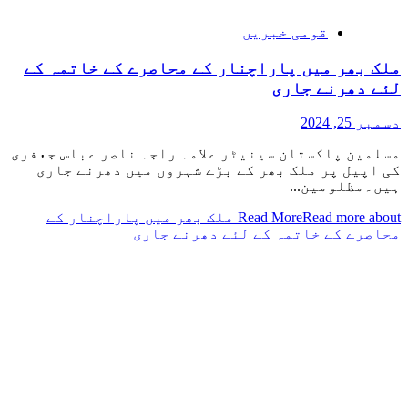
قومی خبریں
ملک بھر میں پاراچنار کے محاصرے کے خاتمہ کے
لئے دھرنے جاری
دسمبر 25, 2024
مسلمین پاکستان سینیٹر علامہ راجہ ناصر عباس جعفری
کی اپیل پر ملک بھر کے بڑے شہروں میں دھرنے جاری
ہیں۔مظلومین...
Read More
Read more about ملک بھر میں پاراچنار کے
محاصرے کے خاتمہ کے لئے دھرنے جاری