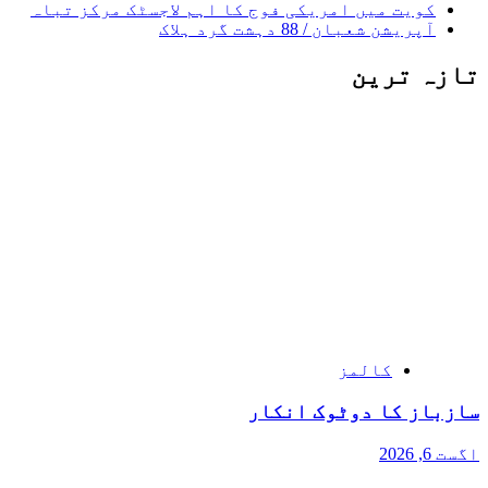
کویت میں امریکی فوج کا اہم لاجسٹک مرکز تباہ
آپریشن شعبان / 88 دہشت گرد ہلاک
تازہ ترین
کالمز
سازباز کا دوٹوک انکار
اگست 6, 2026