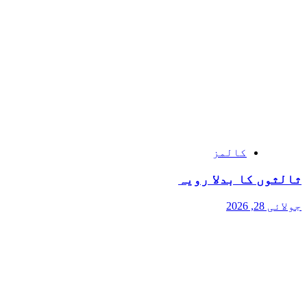
کالمز
ثالثوں کا بدلا رویہ
جولائی 28, 2026