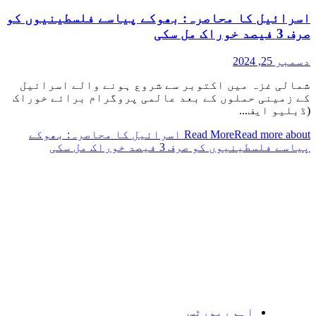
اسرائیل کا محاصرہ: بھوکے پیاسے فلسطینیوں کو
صرف 3 فیصد خوراک مل سکی
دسمبر 25, 2024
شمالی غزہ میں اکتوبر سے شروع ہونے والے اسرائیل
کے زمینی حملوں کے بعد عالمی پروگرام برائے خوراک
(ڈبلیو ایف...
Read More
Read more about اسرائیل کا محاصرہ: بھوکے
پیاسے فلسطینیوں کو صرف 3 فیصد خوراک مل سکی
اہم رپورٹس