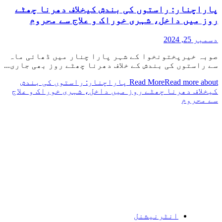
پاراچنار: راستوں کی بندش کیخلاف دھرنا چھٹے
روز میں داخل، شہری خوراک و علاج سے محروم
دسمبر 25, 2024
صوبہ خیرپختونخوا کے شہر پارا چنار میں ڈھائی ماہ
سے راستوں کی بندش کے خلاف دھرنا چھٹے روز بھی جاری...
Read More
Read more about پاراچنار: راستوں کی بندش
کیخلاف دھرنا چھٹے روز میں داخل، شہری خوراک و علاج
سے محروم
انٹرنیشنل