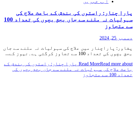
اہم خبریں
پارا چنار: راستوں کی بندش کے باعث علاج کی
سہولیات نہ ملنے سے جاں بحق بچوں کی تعداد 100
سے متجاوز
دسمبر 25, 2024
پشاور: پاراچنار میں علاج کی سہولیات نہ ملنے سے جاں
بحق بچوں کی تعداد 100 سے تجاوز کرگئی ہے۔نیوز کے...
Read More
Read more about پارا چنار: راستوں کی بندش کے
باعث علاج کی سہولیات نہ ملنے سے جاں بحق بچوں کی
تعداد 100 سے متجاوز