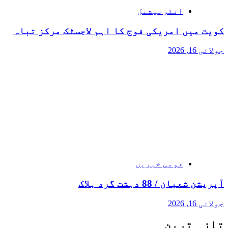
انٹرنیشنل
کویت میں امریکی فوج کا اہم لاجسٹک مرکز تباہ
جولائی 16, 2026
قومی خبریں
آپریشن شعبان / 88 دہشت گرد ہلاک
جولائی 16, 2026
تازہ ترین