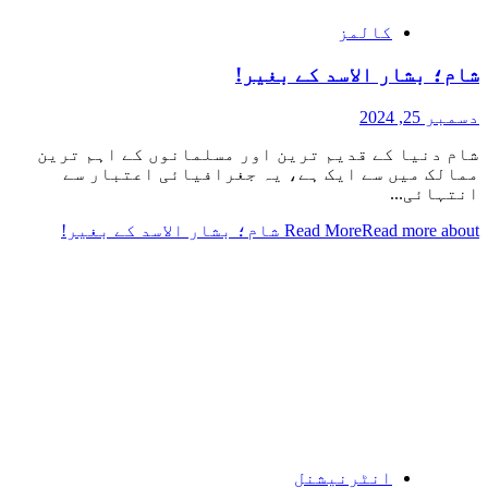
کالمز
شام؛ بشار الاسد کے بغیر!
دسمبر 25, 2024
شام دنیا کے قدیم ترین اور مسلمانوں کے اہم ترین
ممالک میں سے ایک ہے، یہ جغرافیائی اعتبار سے
انتہائی...
Read more about شام؛ بشار الاسد کے بغیر!
Read More
انٹرنیشنل