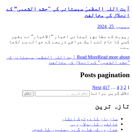
آیت اللہ العظمیٰ سیستانی کی "حشد الشعبی” کے
انحلال کی مخالفت
دسمبر 25, 2024
رپورٹ کے مطابق، لبنانی اخبار "الاخبار" نے بغیر
کسی کا نام لئے ایک عراقی ذریعے کے حوالے سے لکھا
ہے...
Read More
Read more about آیت اللہ العظمیٰ سیستانی کی
"حشد الشعبی” کے انحلال کی مخالفت
Posts pagination
Next
417
…
4
3
2
1
تلاش کریں برائے:
تازہ ترین
سازباز کا دوٹوک انکار
ثالثوں کا بدلا رویہ
غداروں کی شاہرگ پر یمنیوں کا خنجر