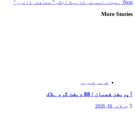
Next:
پنجاب اسمبلی کا پہلا اجلاس ” صحافتی ڈائری "
More Stories
قومی خبریں
آپریشن شعبان / 88 دہشت گرد ہلاک
جولائی 16, 2026