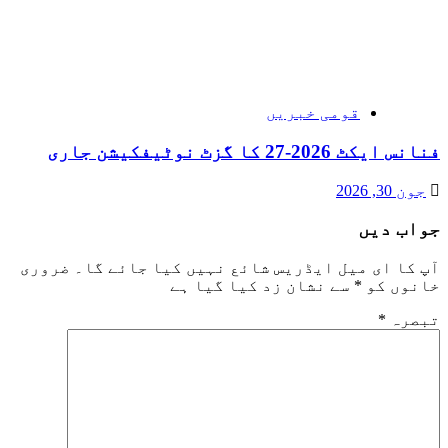
قومی خبریں
فنانس ایکٹ 2026-27 کا گزٹ نوٹیفکیشن جاری
جون 30, 2026
جواب دیں
آپ کا ای میل ایڈریس شائع نہیں کیا جائے گا۔
ضروری
خانوں کو
*
سے نشان زد کیا گیا ہے
تبصرہ
*