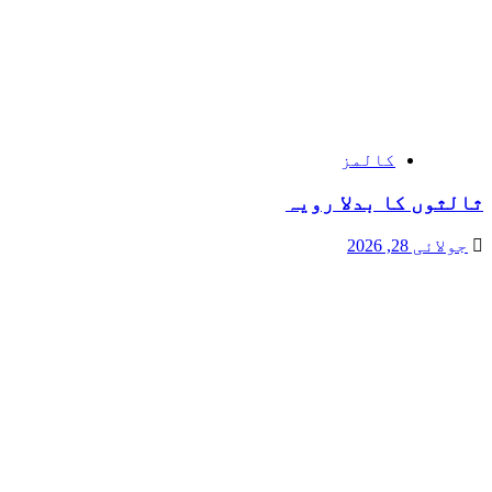
کالمز
ثالثوں کا بدلا رویہ
جولائی 28, 2026