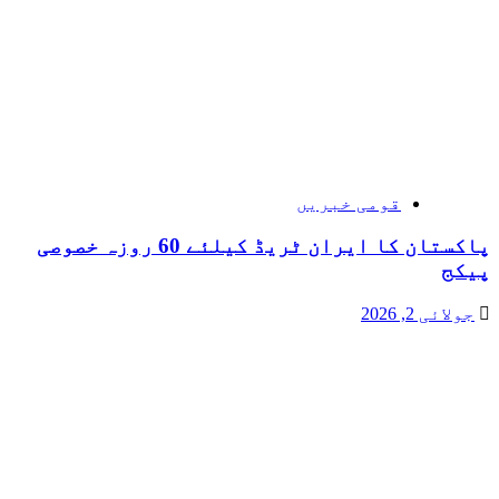
قومی خبریں
پاکستان کا ایران ٹریڈ کیلئے 60 روزہ خصوصی
پیکج
جولائی 2, 2026