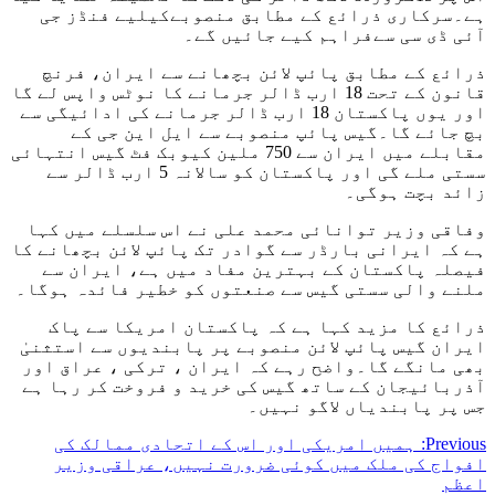
ہے۔سرکاری ذرائع کے مطابق منصوبےکیلیے فنڈز جی
آئی ڈی سی سےفراہم کیے جائیں گے۔
ذرائع کے مطابق پائپ لائن بچھانے سے ایران، فرنچ
قانون کے تحت 18 ارب ڈالر جرمانے کا نوٹس واپس لے گا
اور یوں پاکستان 18 ارب ڈالر جرمانے کی ادائیگی سے
بچ جائے گا۔گیس پائپ منصوبے سے ایل این جی کے
مقابلے میں ایران سے 750 ملین کیوبک فٹ گیس انتہائی
سستی ملے گی اور پاکستان کو سالانہ 5 ارب ڈالر سے
زائد بچت ہوگی۔
وفاقی وزیر توانائی محمد علی نے اس سلسلے میں کہا
ہے کہ ایرانی بارڈر سے گوادر تک پائپ لائن بچھانے کا
فیصلہ پاکستان کے بہترین مفاد میں ہے، ایران سے
ملنے والی سستی گیس سے صنعتوں کو خطیر فائدہ ہوگا۔
ذرائع کا مزید کہا ہے کہ پاکستان امریکا سے پاک
ایران گیس پائپ لائن منصوبے پر پابندیوں سے استثنیٰ
بھی مانگے گا۔واضح رہے کہ ایران ، ترکی ، عراق اور
آذربائیجان کے ساتھ گیس کی خرید و فروخت کر رہا ہے
جس پر پابندیاں لاگو نہیں۔
Post
Previous:
ہمیں امریکی اور اس کے اتحادی ممالک کی
افواج کی ملک میں کوئی ضرورت نہیں، عراقی وزیر
navigation
اعظم