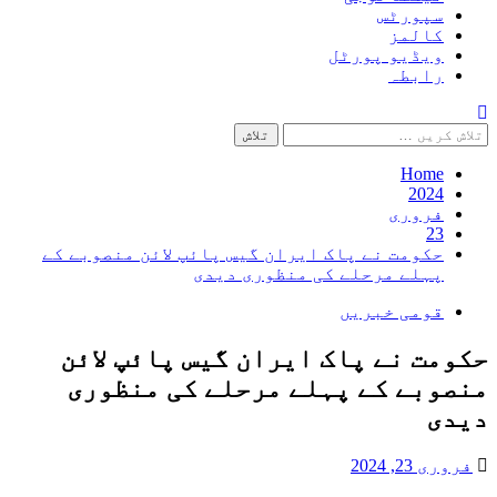
سپورٹس
کالمز
ویڈیو پورٹل
رابطہ
تلاش
کریں
برائے:
Home
2024
فروری
23
حکومت نے پاک ایران گیس پائپ لائن منصوبے کے
پہلے مرحلے کی منظوری دیدی
قومی خبریں
حکومت نے پاک ایران گیس پائپ لائن
منصوبے کے پہلے مرحلے کی منظوری
دیدی
فروری 23, 2024