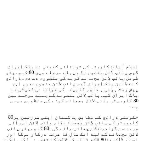
اسلام آباد: کابینہ کی توانائی کمیٹی نے پاک ایران
گیس پائپ لائن منصوبے کے پہلے مرحلے میں 80 کلومیٹر
طویل پائپ لائن بچھانے کرنے کی منظوری دے دی۔ذرائع
کے مطابق پاک ایران گیس پائپ لائن منصوبےمیں اہم
پیش رفت ہوئی ہے اور کابینہ کی توانائی کمیٹی نے
پاک ایران گیس پائپ لائن منصوبے کے پہلے مرحلے میں
80 کلومیٹر پائپ لائن بچھانے کرنے کی منظوری دیدی
ہے۔
حکومتی ذرائع کے مطابق پاکستان اپنی سرزمین پر80
کلومیٹر کی پائپ لائن بچھائے گا، پائپ لائن ایرانی
سرحد سے گوادر تک بچھائی جائے گی۔80 کلومیٹر پائپ
لائن بچھانے کے لیے ایک سال کا عرصہ درکار ہوگا اور
اس پر 15کروڑ80 لاکھ ڈالر کی لاگت کا تخمینہ لگایا گیا