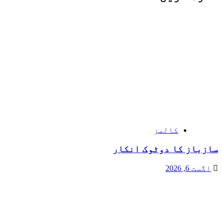
کالمز
سازباز کا دوٹوک انکار
اگست 6, 2026