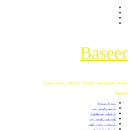
Facebook
Skip
Twitter
to
Instagram
content
Youtube
Baseer
Latest news, articles, Repots and reality media
Primary
Baseer
Menu
ہوم پیج
اہم خبریں
انٹرنیشنل
قومی خبریں
اہم رپورٹس
ٹیکنالوجی