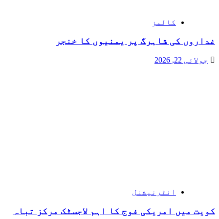
کالمز
غداروں کی شاہرگ پر یمنیوں کا خنجر
جولائی 22, 2026
انٹرنیشنل
کویت میں امریکی فوج کا اہم لاجسٹک مرکز تباہ