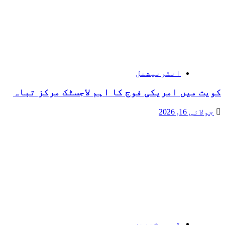
انٹرنیشنل
کویت میں امریکی فوج کا اہم لاجسٹک مرکز تباہ
جولائی 16, 2026
قومی خبریں