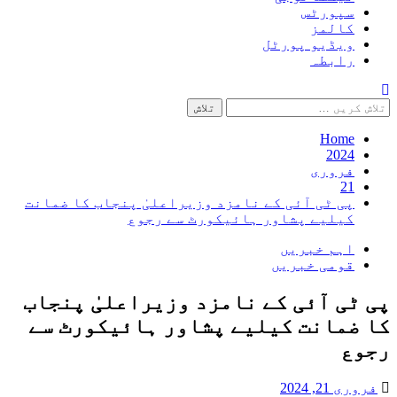
سپورٹس
کالمز
ویڈیو پورٹل
رابطہ
تلاش
کریں
برائے:
Home
2024
فروری
21
پی ٹی آئی کے نامزد وزیراعلیٰ پنجاب کا ضمانت
کیلیے پشاور ہائیکورٹ سے رجوع
اہم خبریں
قومی خبریں
پی ٹی آئی کے نامزد وزیراعلیٰ پنجاب
کا ضمانت کیلیے پشاور ہائیکورٹ سے
رجوع
فروری 21, 2024