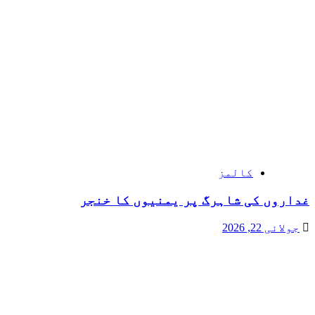
کالمز
غداروں کی شاہرگ پر یمنیوں کا خنجر
جولائی 22, 2026