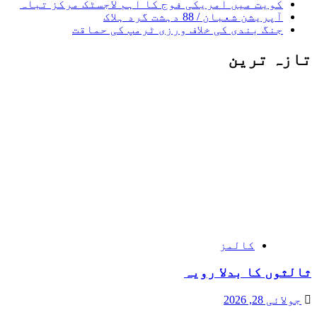
کویت میں امریکی فوج کا اہم لاجسٹک مرکز تباہ
آپریشن شعبان / 88 دہشت گرد ہلاک
جنگ بندی کی خلاف ورزی ٹرمپ کی حماقت
تازہ ترین
کالمز
ثالثوں کا بدلا رویہ
جولائی 28, 2026