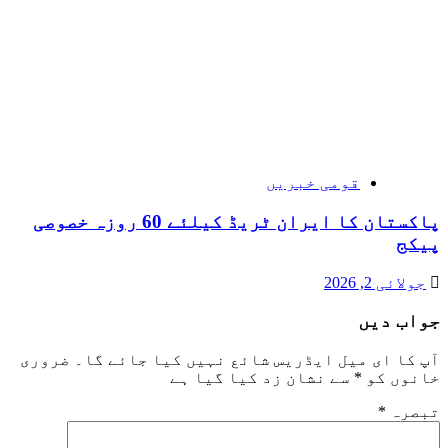
قومی خبریں
پاکستان کا ایران ٹریڈ کیلئے 60 روزہ خصوصی
پیکج
جولائی 2, 2026
جواب دیں
آپ کا ای میل ایڈریس شائع نہیں کیا جائے گا۔
ضروری
خانوں کو
*
سے نشان زد کیا گیا ہے
تبصرہ
*