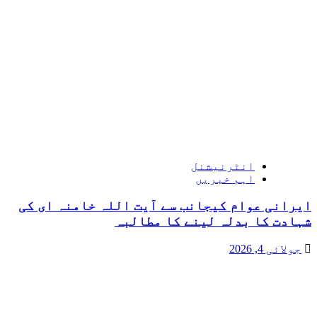
انٹرنیشنل
اہم خبریں
ایرانی عوام کیجانب سے آیت اللہ خامنہ ای کی
شہادت کا بدلہ لینے کا مطالبہ
جولائی 4, 2026