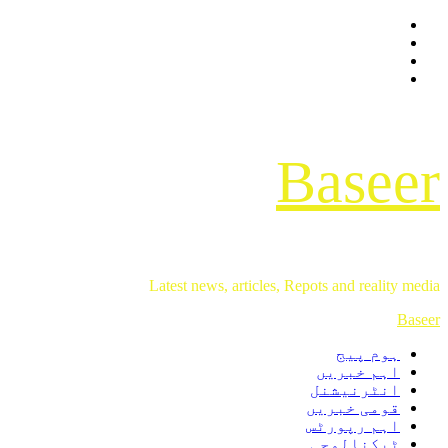
Facebook
Skip
Twitter
to
Instagram
content
Youtube
Baseer
Latest news, articles, Repots and reality media
Primary
Baseer
Menu
ہوم پیج
اہم خبریں
انٹرنیشنل
قومی خبریں
اہم رپورٹس
ٹیکنالوجی