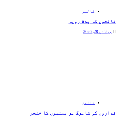
کالمز
ثالثوں کا بدلا رویہ
جولائی 28, 2026
کالمز
غداروں کی شاہرگ پر یمنیوں کا خنجر