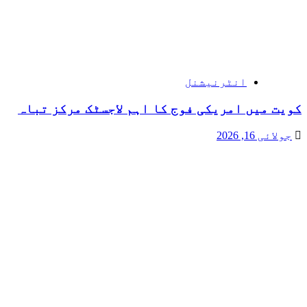
انٹرنیشنل
کویت میں امریکی فوج کا اہم لاجسٹک مرکز تباہ
جولائی 16, 2026