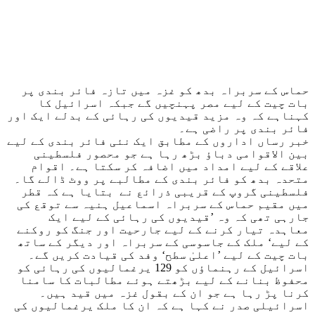
حماس کے سربراہ بدھ کو غزہ میں تازہ فائر بندی پر
بات چیت کے لیے مصر پہنچیں گے جبکہ اسرائیل کا
کہناہے کہ وہ مزید قیدیوں کی رہائی کے بدلے ایک اور
فائر بندی پر راضی ہے۔
خبر رساں اداروں کے مطابق ایک نئی فائر بندی کے لیے
بین الاقوامی دباؤ بڑھ رہا ہے جو محصور فلسطینی
علاقے کے لیے امداد میں اضافہ کر سکتا ہے۔ اقوام
متحدہ بدھ کو فائر بندی کے مطالبے پر ووٹ ڈالے گا۔
فلسطینی گروپ کے قریبی ذرائع نے بتایا ہے کہ قطر
میں مقیم حماس کے سربراہ اسماعیل ہنیہ سے توقع کی
جارہی تھی کہ وہ ’قیدیوں کی رہائی کے لیے ایک
معاہدہ تیار کرنے کے لیے جارحیت اور جنگ کو روکنے
کے لیے‘ ملک کے جاسوسی کے سربراہ اور دیگر کے ساتھ
بات چیت کے لیے ’اعلیٰ سطح‘ وفد کی قیادت کریں گے۔
اسرائیل کے رہنماؤں کو 129 یرغمالیوں کی رہائی کو
محفوظ بنانے کے لیے بڑھتے ہوئے مطالبات کا سامنا
کرنا پڑ رہا ہے جو ان کے بقول غزہ میں قید ہیں۔
اسرائیلی صدر نے کہا ہے کہ ان کا ملک یرغمالیوں کی