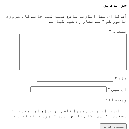
جواب دیں
آپ کا ای میل ایڈریس شائع نہیں کیا جائے گا۔
ضروری
خانوں کو
*
سے نشان زد کیا گیا ہے
تبصرہ
*
نام
*
ای میل
*
ویب‌ سائٹ
اس براؤزر میں میرا نام، ای میل، اور ویب سائٹ
محفوظ رکھیں اگلی بار جب میں تبصرہ کرنے کےلیے۔