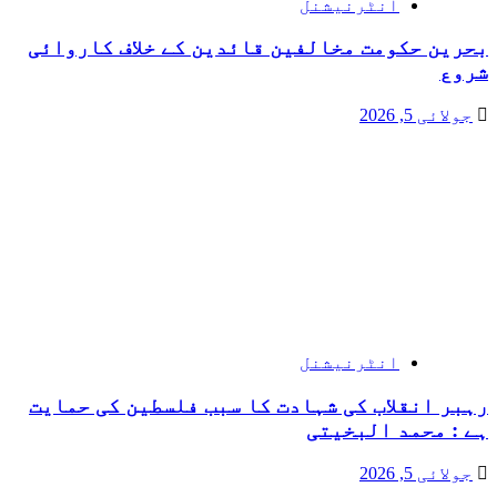
انٹرنیشنل
بحرین حکومت مخالفین قائدین کے خلاف کاروائی
شروع
جولائی 5, 2026
انٹرنیشنل
رہبر انقلاب کی شہادت کا سبب فلسطین کی حمایت
ہے : محمد البخیتی
جولائی 5, 2026