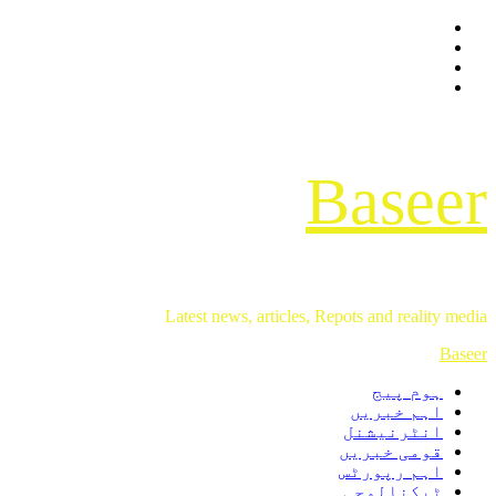
Facebook
Skip
Twitter
to
Instagram
content
Youtube
Baseer
Latest news, articles, Repots and reality media
Primary
Baseer
Menu
ہوم پیج
اہم خبریں
انٹرنیشنل
قومی خبریں
اہم رپورٹس
ٹیکنالوجی