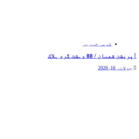
قومی خبریں
آپریشن شعبان / 88 دہشت گرد ہلاک
جولائی 16, 2026