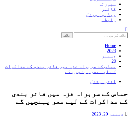
سپورٹس
کالمز
ویڈیو پورٹل
رابطہ
تلاش
کریں
برائے:
Home
2023
دسمبر
20
حماس کے سربراہ غزہ میں فائر بندی کے مذاکرات
کے لیے مصر پہنچیں گے
انٹرنیشنل
حماس کے سربراہ غزہ میں فائر بندی
کے مذاکرات کے لیے مصر پہنچیں گے
دسمبر 20, 2023