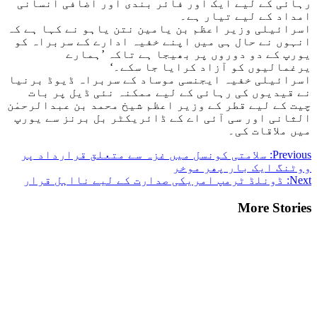
رہائی کے لیے ایک اور فائر بندی اور اضافی انسانی
امداد کے لیے تیار ہے۔
اسرائیلی وزیر اعظم بن یامین نتن یاہو نے کہا ہے کہ
انہوں نے حال ہی میں اپنے خفیہ ادارے کے سربراہ کو
یورپ کے دو دوروں پر بھیجا ہے تاکہ ’ہمارے
یرغمالیوں کو آزاد کرایا جا سکے۔‘
اسرائیلی خفیہ ایجنسی موساد کے سربراہ ڈیوڈ برنیا
نے قیدیوں کی رہائی کے لیے ممکنہ نئی ڈیل پر بات
چیت کے لیے قطر کے وزیر اعظم شیخ محمد بن عبدالرحمٰن
الثانی اور سی آئی اے کے ڈائریکٹر بل برنز سے یورپ
میں ملاقات کی۔
Post
Previous:
سلامتی کونسل میں غزہ سے متعلق قرارداد پر
ووٹنگ ایک بار پھر موخر
navigation
Next:
ڈونلڈ ٹرمپ امریکی صدارت کے لیے نااہل قرار
More Stories