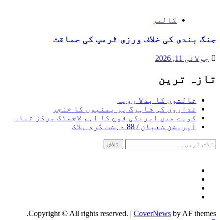
کالمز
جنگ بندی کی خلاف ورزی ٹرمپ کی حماقت
جولائی 11, 2026
تازہ ترین
ثالثوں کا بدلا رویہ
غداروں کی شاہرگ پر یمنیوں کا خنجر
کویت میں امریکی فوج کا اہم لاجسٹک مرکز تباہ
آپریشن شعبان / 88 دہشت گرد ہلاک
تلاش
کریں
برائے:
Facebook
Twitter
Instagram
Youtube
Copyright © All rights reserved.
|
CoverNews
by AF themes.