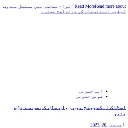
Read More
Read more about اقوام متحدہ میں مستقل مندوب
کیلیے افغانستان کی درخواست مسترد
اہم خبریں
قومی خبریں
اسٹاک ایکسچینج میں رواں سال کی سب سے بڑی
مندی
دسمبر 20, 2023