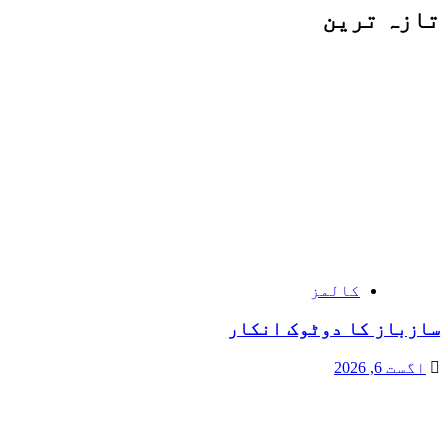
تازہ ترین
کالمز
سازباز کا دوٹوک انکار
اگست 6, 2026