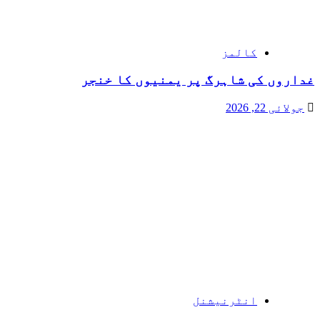
کالمز
غداروں کی شاہرگ پر یمنیوں کا خنجر
جولائی 22, 2026
انٹرنیشنل