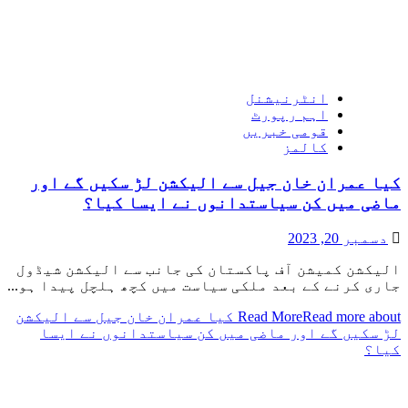
انٹرنیشنل
اہم رپورٹ
قومی خبریں
کالمز
کیا عمران خان جیل سے الیکشن لڑ سکیں گے اور
ماضی میں کن سیاستدانوں نے ایسا کیا؟
دسمبر 20, 2023
الیکشن کمیشن آف پاکستان کی جانب سے الیکشن شیڈول
جاری کرنے کے بعد ملکی سیاست میں کچھ ہلچل پیدا ہو...
Read More
Read more about کیا عمران خان جیل سے الیکشن
لڑ سکیں گے اور ماضی میں کن سیاستدانوں نے ایسا
کیا؟