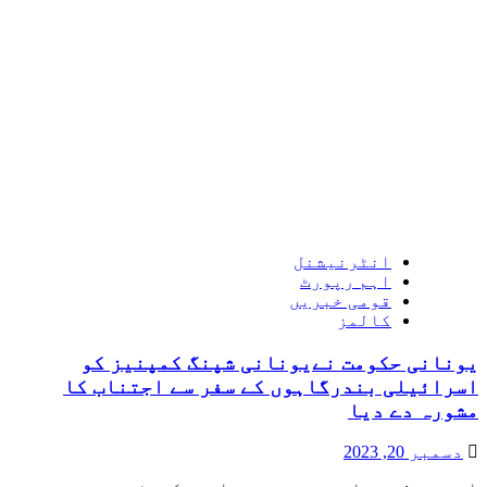
انٹرنیشنل
اہم رپورٹ
قومی خبریں
کالمز
یونانی حکومت نےیونانی شپنگ کمپنیز کو
اسرائیلی بندرگاہوں کے سفر سے اجتناب کا
مشورہ دے دیا
دسمبر 20, 2023