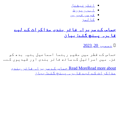
انٹرنیشنل
اہم رپورٹ
قومی خبریں
کالمز
حماس کے سربراہ فائر بندی مذاکرات کے لیے
قاہرہ پہنچ گئے: بیان
دسمبر 20, 2023
حماس کے قطر میں مقیم رہنما اسماعیل ہنیہ بدھ کو
غزہ میں اسرائیل کے ساتھ فائر بندی اور قیدیوں کے...
Read More
Read more about حماس کے سربراہ فائر بندی
مذاکرات کے لیے قاہرہ پہنچ گئے: بیان