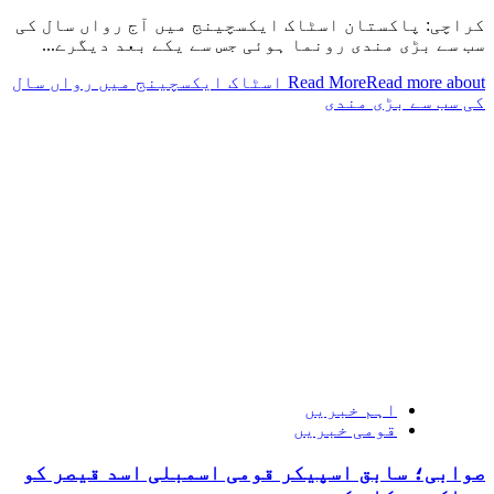
کراچی: پاکستان اسٹاک ایکسچینج میں آج رواں سال کی
سب سے بڑی مندی رونما ہوئی جس سے یکے بعد دیگرے...
Read More
Read more about اسٹاک ایکسچینج میں رواں سال
کی سب سے بڑی مندی
اہم خبریں
قومی خبریں
صوابی؛ سابق اسپیکر قومی اسمبلی اسد قیصر کو