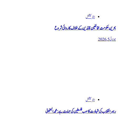
انٹرنیشنل
بحرین حکومت مخالفین قائدین کے خلاف کاروائی شروع
جولائی 5, 2026
انٹرنیشنل
رہبر انقلاب کی شہادت کا سبب فلسطین کی حمایت ہے : محمد البخیتی