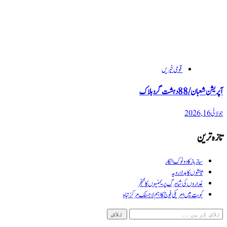
قومی خبریں
آپریشن شعبان / 88 دہشت گرد ہلاک
جولائی 16, 2026
تازہ ترین
سازباز کا دوٹوک انکار
ثالثوں کا بدلا رویہ
غداروں کی شاہرگ پر یمنیوں کا خنجر
کویت میں امریکی فوج کا اہم لاجسٹک مرکز تباہ