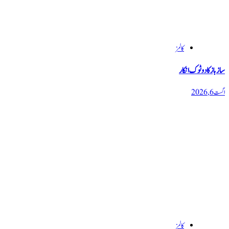
کالمز
سازباز کا دوٹوک انکار
اگست 6, 2026
کالمز