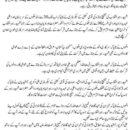
حیثیت سے یاد گار بن جائے اور ہمیشہ باقی رہے۔
شہید رہبر انقلاب کی تشیع جنازہ کی قومی کمیٹی کے سیکریٹری نے بتایا کہ اب تک 30 سے زائد ملکوں کے سربراہان اور اعلی
عہدیداران اور اسی طرح 90 سے زائد ملکوں کے علمائے کرام، دانشور حضرات اور ادیان و مذاہب کے رہنما شہید رہبر انقلاب
کو خراج عقیدت و احترام پیش کرنے اور آپ کے جنازے میں شرکت کے لئے اپنی آمادگی کا باضابطہ اور سرکاری طور پر اعلان
کرچکے ہیں۔
انھوں نے بتایا کہ سرکاری وفود کے علاوہ، پڑوسی ملکوں، منجملہ، پاکستان، عراق اور افغانستان کے بڑے بڑے عوامی
کاروانوں نے بھی شہید رہبر کے جنازے میں شرکت کے لئے اپنی آمادگی کا اعلان کیا ہے ۔
انھوں نے بتایا کہ شہید رہبر انقلاب، آیت اللہ العظمی سید علی خامنہ ای (قدس سرہ) کے جنازے میں عوامی کارروانوں کی
شرکت کے سلسلے میں ، بین الاقوامی کمیٹی میں ضروری ہم آہنگی انجام دی جارہی ہے۔
شہید رہبر انقلاب کی تشیع جنازہ اور آپ کی الوداعی رسومات کی قومی کمیٹی کے سیکریٹری علی اکبر پور جمشیدیان نے بتایا کہ
جمعہ 3 جولائی کو دنیا کے مختلف ملکوں کے سربراہان، اعلی رتبہ عہدیداران، رہبران ادیان اور دانشور حضرات شہید رہبر کے
جسد پاک کو خراج عقیدت و احترام پیش کریں گے اور سنیچر 4 جولائی سے عوامی رسومات کا آغاز ہوگا۔
انھوں نے بتایا کہ تہران کی عیدگاہ امام خمینی (رحمت اللہ) کے دروازے عوام کے لئے 4 جولائی کی صبح 6 بجے کھول دیئے
جائيں گے تاکہ وہ شہید رہبر انقلاب کے جسد پاک کا آخری دیدار اور آپ کو الوداع کہنے کے لئے، آپ کے اور آپ کے
لواحقین کے جنازوں پر حاضری دے سکیں۔
علی اکبر پور جمشیدیان کے مطابق، 5 جولائی کو تہران کی عیدگاہ امام خمینی (رحمت اللہ علیہ) میں شہید رہبر اور آپ کے ساتھ