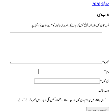
جولائی 5, 2026
جواب دیں
آپ کا ای میل ایڈریس شائع نہیں کیا جائے گا۔
ضروری خانوں کو
*
سے نشان زد کیا گیا ہے
تبصرہ
*
نام
*
ای میل
*
ویب‌ سائٹ
اس براؤزر میں میرا نام، ای میل، اور ویب سائٹ محفوظ رکھیں اگلی بار جب میں تبصرہ کرنے کےلیے۔