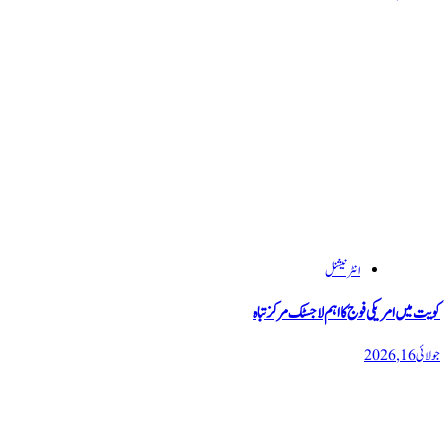
انٹرنیشنل
کویت میں امریکی فوج کا اہم لاجسٹک مرکز تباہ
جولائی 16, 2026