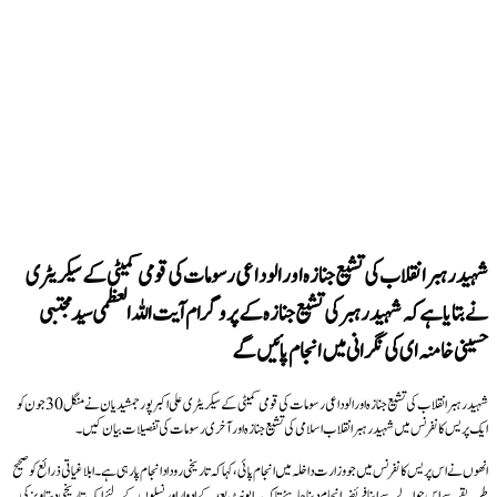
شہید رہبر انقلاب کی تشیع جنازہ اور الوداعی رسومات کی قومی کمیٹی کے سیکریٹری
نے بتایا ہے کہ شہید رہبر کی تشیع جنازہ کے پروگرام آیت اللہ العظمی سید مجتبی
حسینی خامنہ ای کی نگرانی میں انجام پائیں گے
شہید رہبر انقلاب کی تشیع جنازہ اور الوداعی رسومات کی قومی کمیٹی کے سیکریٹری علی اکبر پور جمشیدیان نے منگل 30 جون کو
ایک پریس کانفرنس میں شہید رہبر انقلاب اسلامی کی تشیع جنازہ اور آخری رسومات کی تفصیلات بیان کیں۔
انھوں نے اس پریس کانفرنس میں جو وزارت داخلہ میں انجام پائی، کہا کہ تاریخی روداد انجام پارہی ہے۔ ابلاغیاتی ذرائع کو صحیح
طریقے سے اس حوالے سے اپنا فریضہ انجام دینا چاہئے تاکہ یہ ایونٹ بعد کے ادوار اور نسلوں کے لئے ایک تاریخی دستاویز کی