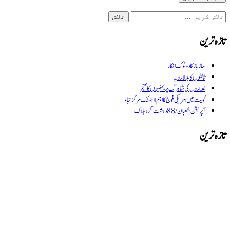
تازہ ترین
سازباز کا دوٹوک انکار
ثالثوں کا بدلا رویہ
غداروں کی شاہرگ پر یمنیوں کا خنجر
کویت میں امریکی فوج کا اہم لاجسٹک مرکز تباہ
آپریشن شعبان / 88 دہشت گرد ہلاک
تازہ ترین