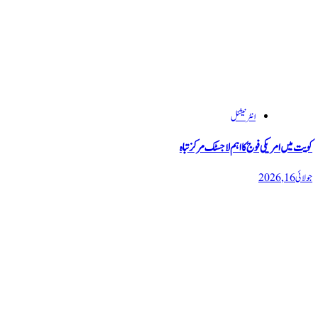
انٹرنیشنل
کویت میں امریکی فوج کا اہم لاجسٹک مرکز تباہ
جولائی 16, 2026