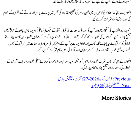
شہید ہونے والے، آپ کے کنبے کے شہیدوں کی نماز جنازہ ادا کی جائے گی۔
انھوں نے بتایا کہ 6 جولائی کو تہران میں شہید رہبر کی تشیع جنازہ ہوگی جس میں پورے ایران اور علاقے کے ملکوں کے عوام
کی بہت بڑی تعداد شرکت کرے گی۔
شہید رہبر انقلاب کی تشیع جنازہ اور آپ کی لوداعی رسومات کی قومی کمیٹی کے سیکریٹری علی اکبر پور جمشیدیان نے عراق میں
تشیع جنازہ کے پروگراموں کی تفصیلات کا ذکر کرتے ہوئے بتایا کہ طے شدہ پروگرام کے مطابق شہید رہبر کا جسد پاک، 8
جولائی کو عراق لے جایا جائے گا۔ نجف یا بغداد ایئر پورٹ پر آپ کے استقبال کی سرکاری رسومات میں عراق کے تینوں
شعبوں، یعنی مجریہ، مقننہ اور عدلیہ کے سربراہان اور دیگر اعلی رتبہ حکام شرکت کریں گے۔
انھوں نے بتایا کہ نجف اشرف میں روضہ امیر المومنین علیہ السلام اور اسی طرح کربلائے معلی میں روضہ ہائے اقدس کے
طواف کی رسومات اور تشیع جنازہ انجام پائے گی ۔
Previous:
فنانس ایکٹ 2026-27 کا گزٹ نوٹیفکیشن جاری
Next:
فلسطینی فٹبال کھلاڑی شہید
More Stories