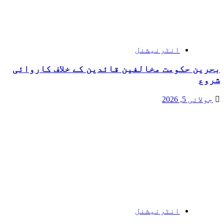
انٹرنیشنل
بحرین حکومت مخالفین قائدین کے خلاف کاروائی
شروع
جولائی 5, 2026
انٹرنیشنل