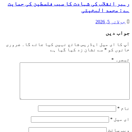
رہبر انقلاب کی شہادت کا سبب فلسطین کی حمایت
ہے : محمد البخیتی
جولائی 5, 2026
جواب دیں
آپ کا ای میل ایڈریس شائع نہیں کیا جائے گا۔
ضروری
خانوں کو
*
سے نشان زد کیا گیا ہے
تبصرہ
*
نام
*
ای میل
*
ویب‌ سائٹ