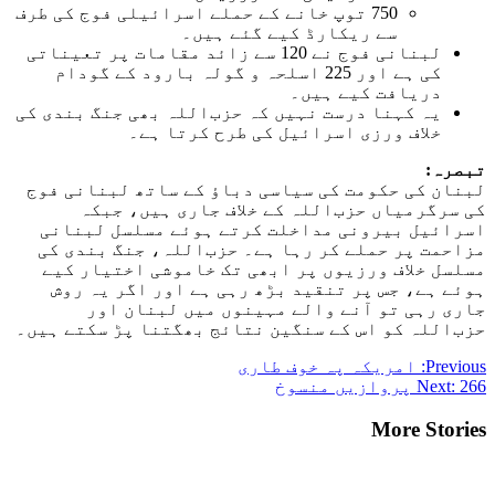
750 توپ خانے کے حملے اسرائیلی فوج کی طرف
سے ریکارڈ کیے گئے ہیں۔
لبنانی فوج نے 120 سے زائد مقامات پر تعیناتی
کی ہے اور 225 اسلحہ و گولہ بارود کے گودام
دریافت کیے ہیں۔
یہ کہنا درست نہیں کہ حزب‌اللہ بھی جنگ بندی کی
خلاف ورزی اسرائیل کی طرح کرتا ہے۔
تبصرہ:
لبنان کی حکومت کی سیاسی دباؤ کے ساتھ لبنانی فوج
کی سرگرمیاں حزب‌اللہ کے خلاف جاری ہیں، جبکہ
اسرائیل بیرونی مداخلت کرتے ہوئے مسلسل لبنانی
مزاحمت پر حملے کر رہا ہے۔ حزب‌اللہ، جنگ بندی کی
مسلسل خلاف ورزیوں پر ابھی تک خاموشی اختیار کیے
ہوئے ہے، جس پر تنقید بڑھ رہی ہے اور اگر یہ روش
جاری رہی تو آنے والے مہینوں میں لبنان اور
حزب‌اللہ کو اس کے سنگین نتائج بھگتنا پڑ سکتے ہیں۔
Post
Previous:
امریکہ پہ خوف طاری
266 پروازیں منسوخ
Next:
navigation
More Stories