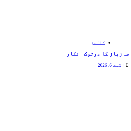
کالمز
سازباز کا دوٹوک انکار
اگست 6, 2026