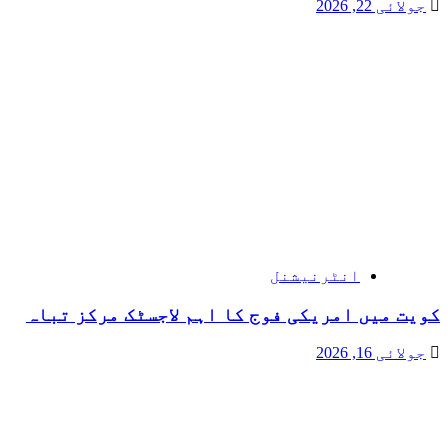
جولائی 22, 2026
انٹرنیشنل
کویت میں امریکی فوج کا اہم لاجسٹک مرکز تباہ
جولائی 16, 2026