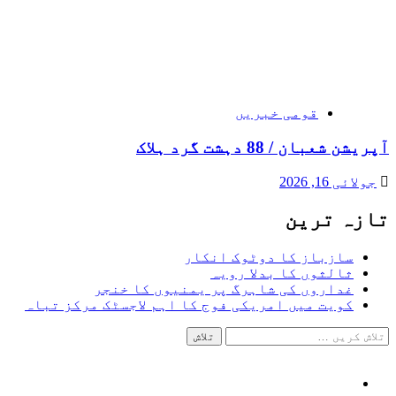
قومی خبریں
آپریشن شعبان / 88 دہشت گرد ہلاک
جولائی 16, 2026
تازہ ترین
سازباز کا دوٹوک انکار
ثالثوں کا بدلا رویہ
غداروں کی شاہرگ پر یمنیوں کا خنجر
کویت میں امریکی فوج کا اہم لاجسٹک مرکز تباہ
تلاش
کریں
برائے:
Facebook