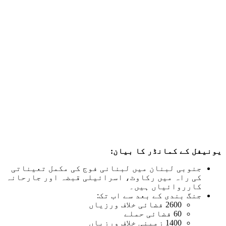
یونیفل کے کمانڈر کا بیان:
جنوبی لبنان میں لبنانی فوج کی مکمل تعیناتی
کی راہ میں رکاوٹ، اسرائیلی قبضہ اور جارحانہ
کارروائیاں ہیں۔
جنگ بندی کے بعد سے اب تک:
2600 فضائی خلاف ورزیاں
60 فضائی حملے
1400 زمینی خلاف ورزیاں