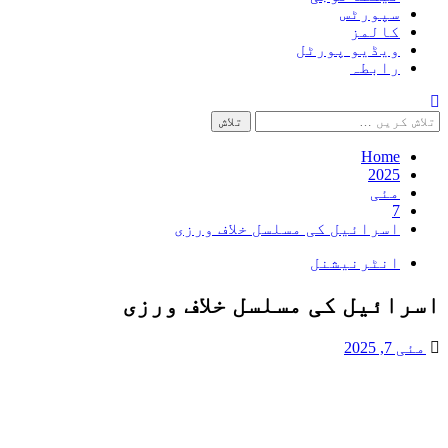
سپورٹس
کالمز
ویڈیو پورٹل
رابطہ
تلاش
کریں
برائے:
Home
2025
مئی
7
اسرائیل کی مسلسل خلاف ورزی
انٹرنیشنل
اسرائیل کی مسلسل خلاف ورزی
مئی 7, 2025