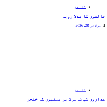
کالمز
ثالثوں کا بدلا رویہ
جولائی 28, 2026
کالمز
غداروں کی شاہرگ پر یمنیوں کا خنجر