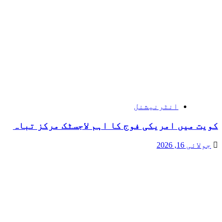
انٹرنیشنل
کویت میں امریکی فوج کا اہم لاجسٹک مرکز تباہ
جولائی 16, 2026