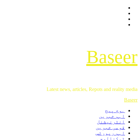
Facebook
Skip
Twitter
to
Instagram
content
Youtube
Baseer
Latest news, articles, Repots and reality media
Primary
Baseer
Menu
ہوم پیج
اہم خبریں
انٹرنیشنل
قومی خبریں
اہم رپورٹس
ٹیکنالوجی