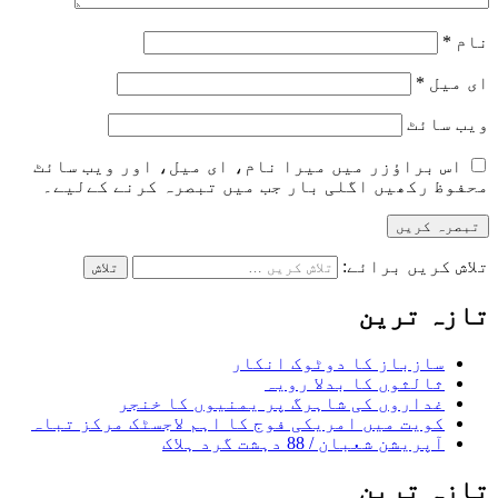
نام
*
ای میل
*
ویب‌ سائٹ
اس براؤزر میں میرا نام، ای میل، اور ویب سائٹ
محفوظ رکھیں اگلی بار جب میں تبصرہ کرنے کےلیے۔
تلاش کریں برائے:
تازہ ترین
سازباز کا دوٹوک انکار
ثالثوں کا بدلا رویہ
غداروں کی شاہرگ پر یمنیوں کا خنجر
کویت میں امریکی فوج کا اہم لاجسٹک مرکز تباہ
آپریشن شعبان / 88 دہشت گرد ہلاک
تازہ ترین