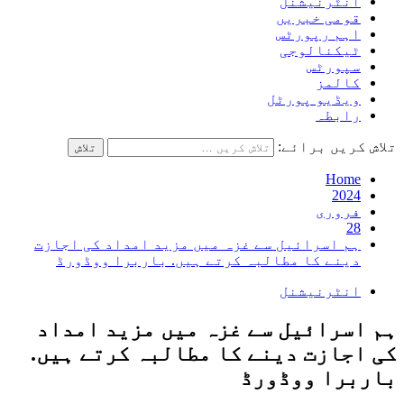
انٹرنیشنل
قومی خبریں
اہم رپورٹس
ٹیکنالوجی
سپورٹس
کالمز
ویڈیو پورٹل
رابطہ
تلاش کریں برائے:
Home
2024
فروری
28
ہم اسرائیل سے غزہ میں مزید امداد کی اجازت
دینے کا مطالبہ کرتے ہیں. باربرا ووڈورڈ
انٹرنیشنل
ہم اسرائیل سے غزہ میں مزید امداد
کی اجازت دینے کا مطالبہ کرتے ہیں.
باربرا ووڈورڈ