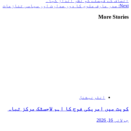
انصاف کے فیصلے کو نظر انداز کیا۔
Next:
صدر عارف علوی کا دور صدارت اور سیاسی تنازعات
More Stories
انٹرنیشنل
کویت میں امریکی فوج کا اہم لاجسٹک مرکز تباہ
جولائی 16, 2026