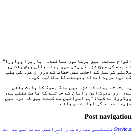
اقوام متحدہ میں برطانوی نمائندہ "باربرا ووڈورڈ”
نے بدھ کی صبح غزہ کی پٹی میں ہونے والی پیش رفت پر
سلامتی کونسل کے اجلاس میں خطاب کے دوران غزہ کی پٹی
کے لیے مزید امداد بھیجنے کا مطالبہ کیا۔
یہ بتاتے ہوئے کہ غزہ میں جنگ بھوک کا باعث بنتی
ہے، اور بھوک امن و امان کے خاتمے کا باعث بنتی ہے،
ووڈورڈ نے کہا: "ہم اسرائیل سے کہتے ہیں کہ غزہ میں
مزید امداد کی اجازت دی جائے۔
Post navigation
Previous:
فلسطینی سفارت کار: اسرائیل نے عالمی عدالت