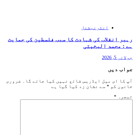
انٹرنیشنل
رہبر انقلاب کی شہادت کا سبب فلسطین کی حمایت
ہے : محمد البخیتی
جولائی 5, 2026
جواب دیں
آپ کا ای میل ایڈریس شائع نہیں کیا جائے گا۔
ضروری
خانوں کو
*
سے نشان زد کیا گیا ہے
تبصرہ
*