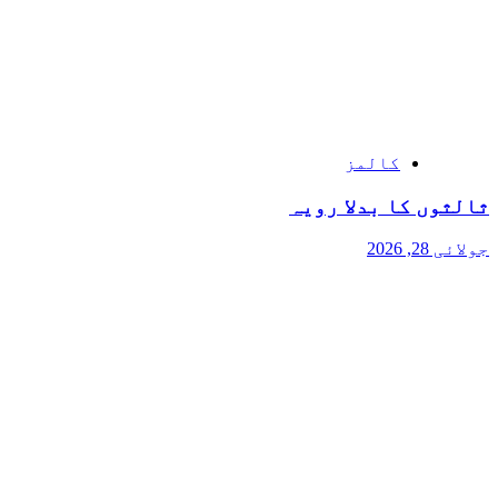
کالمز
ثالثوں کا بدلا رویہ
جولائی 28, 2026