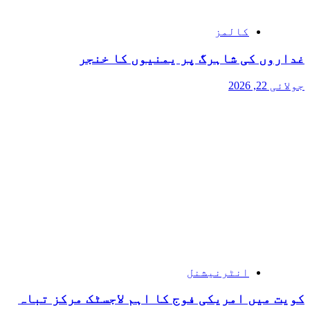
کالمز
غداروں کی شاہرگ پر یمنیوں کا خنجر
جولائی 22, 2026
انٹرنیشنل
کویت میں امریکی فوج کا اہم لاجسٹک مرکز تباہ