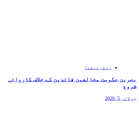
انٹرنیشنل
بحرین حکومت مخالفین قائدین کے خلاف کاروائی
شروع
جولائی 5, 2026