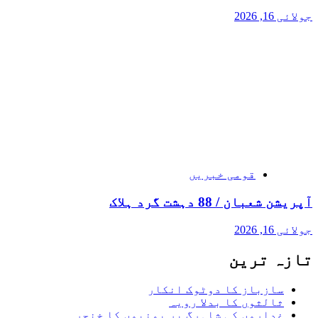
جولائی 16, 2026
قومی خبریں
آپریشن شعبان / 88 دہشت گرد ہلاک
جولائی 16, 2026
تازہ ترین
سازباز کا دوٹوک انکار
ثالثوں کا بدلا رویہ
غداروں کی شاہرگ پر یمنیوں کا خنجر