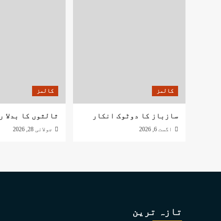
کالمز
کالمز
سازباز کا دوٹوک انکار
ثالثوں کا بدلا ر
اگست 6, 2026
جولائی 28, 2026
تازہ ترین