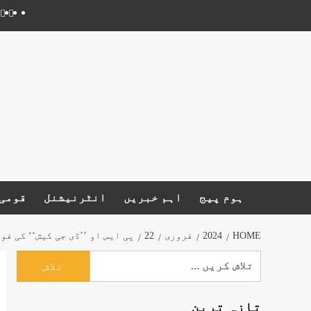
Ski
Youtube
Instagram
Facebook
Twitter
t
conten
ہوم پیج
اہم خبریں
انٹرنیشنل
قومی 
HOME
2024
فروری
22
پی ایس او ’’ڈی جی کیش‘‘ کی ف
تلاش
کریں
برائے:
تازہ ترین