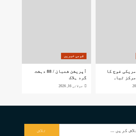
قومی خبریں
مریکی فوج کا
آپریشن شعبان / 88 دہشت
مرکز تباہ
گرد ہلاک
جولائی 16, 2026
ش
یں