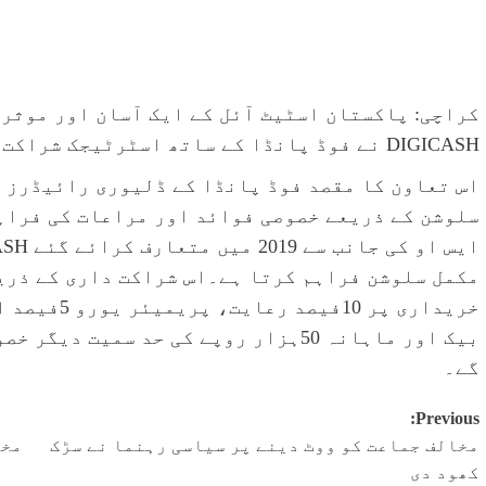
کراچی: پاکستان اسٹیٹ آئل کے ایک آسان اور موثر
DIGICASH نے فوڈ پانڈا کے ساتھ اسٹرٹیجک شراکت داری کرلی۔
سلوشن کے ذریعے خصوصی فوائد اور مراعات کی فراہ
مکمل سلوشن فراہم کرتا ہے۔اس شراکت داری کے ذری
بیک اور ماہانہ 50ہزار روپے کی حد سمی
گے۔
Post
Previous:
مخالف جماعت کو ووٹ دینے پر سیاسی رہنما نے سڑک
مخل
navigation
کھود دی