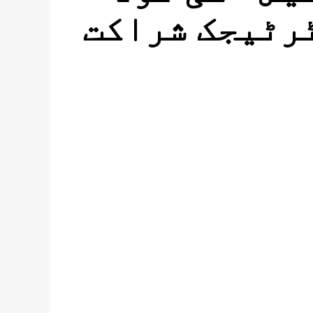
رٹیجک شراکت