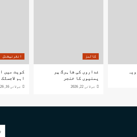
کالمز
انٹرنیشنل
ویہ
غداروں کی شاہرگ پر
کویت میں ا
یمنیوں کا خنجر
اہم لاجسٹک 
جولائی 22, 2026
جولائی 16, 2026
تلا
کر