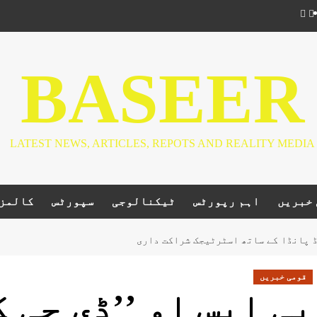
BASEER
LATEST NEWS, ARTICLES, REPOTS AND REALITY MEDIA
خبریں
اہم رپورٹس
ٹیکنالوجی
سپورٹس
کالمز
وڈ پانڈا کے ساتھ اسٹرٹیجک شراکت داری
قومی خبریں
پی ایس او ’’ڈی جی ک