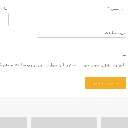
ای میل
*
نام
ویب‌ سائٹ
اس براؤزر میں میرا نام، ای میل، اور ویب سائٹ محفوظ