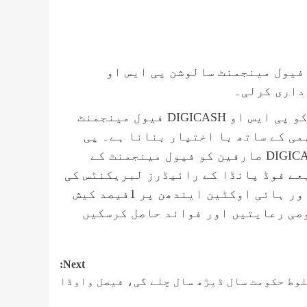
 فیول مینجمنٹ سالوشن پی ایس او
اس تعاون کا مقصد فوڈ پانڈا کے ڈلیوری رائیڈرز کو پی ایس او DIGICASH فیول مینجمنٹ
می کے ساتھ با اختیار بنانا ہے۔ پی
ایس او کی جانب سے 2019 میں متعارف کرائے گئے DIGICASH صارفین کو فیول مینجمنٹ کے
عے فوڈ پانڈا کے رائیڈرز لبریکنٹس کی
خریداری پر 10فیصد رعایت، پریمیئر یورو 5فیصد اور ہائی اوکٹین ایندھن پر 1فیصد کیش
ت دیگر خصوصی رعایتیں اور فوائد حاصل کرسکیں
Next:
وط حکومت سال ڈیڑھ سال چلے گی، فیصل واوڈا