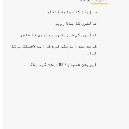
سازباز کا دوٹوک انکار
ثالثوں کا بدلا رویہ
غداروں کی شاہرگ پر یمنیوں کا خنجر
کویت میں امریکی فوج کا اہم لاجسٹک مرکز
تباہ
آپریشن شعبان / 88 دہشت گرد ہلاک