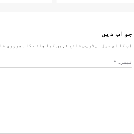
جواب دیں
آپ کا ای میل ایڈریس شائع نہیں کیا جائے گا۔
ضروری خا
تبصرہ
*