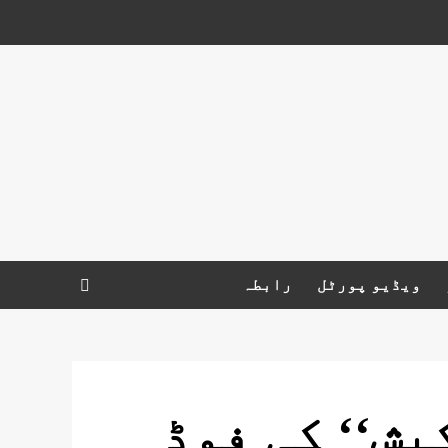
ویڈیو پورٹل
رابطہ
یش‘‘ کی فوڈ