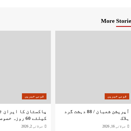
More Storie
قومی خبریں
قومی خبریں
آپریشن شعبان / 88 دہشت گرد
پاکستان کا ایران ٹ
ہلاک
کیلئے 60 روزہ خصوصی پیکج
جولائی 16, 2026
جولائی 2, 2026