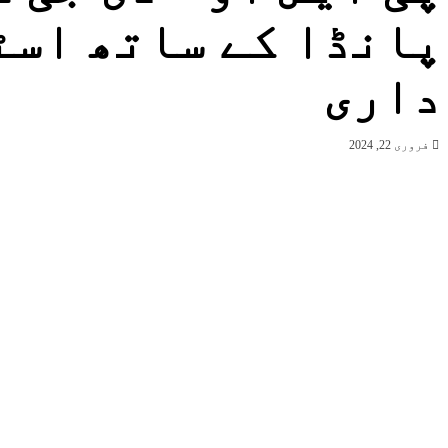
پانڈا کے ساتھ اسٹ
داری
فروری 22, 2024