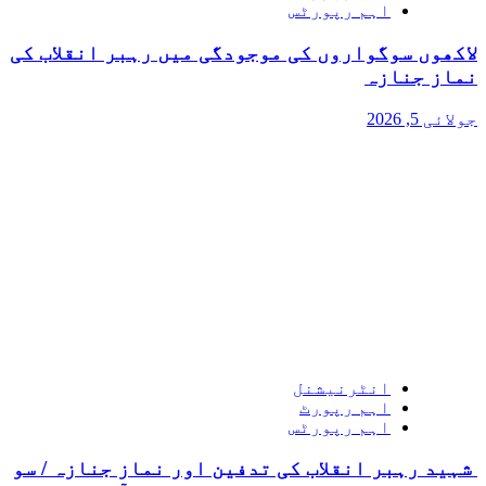
اہم رپورٹس
لاکھوں سوگواروں کی موجودگی میں رہبر انقلاب کی
نماز جنازہ
جولائی 5, 2026
انٹرنیشنل
اہم رپورٹ
اہم رپورٹس
شہید رہبر انقلاب کی تدفین اور نماز جنازہ / سو