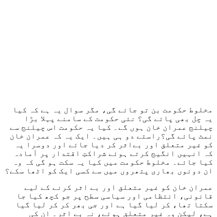
مخلوط حکومت بن تو جائے گی، مگر سوال یہ ہے کہ کیا
یہ چل بھی پائے گی؟ نئی حکومت کے سامنے پہلا بڑا
چیلنج عمران خان ہوں گے۔ کیا یہ حکومت اس چیلنج سے
نمٹ پائے گی؟راستے دو ہی ہیں۔ ایک یہ کہ عمران خان
کو غیر متعلق اور بےاثر کر دیا جائے اور دوسرا یہ
کہ انہیں انگیج کرتے ہوئے شراکتِ اقتدار پر آمادہ
کیا جائے۔ مخلوط حکومت میں کیا یہ سکت ہو گی کہ وہ
ان دونوں بھاری پتھروں میں سے کسی ایک کو اٹھا سکے؟
عمران خان کو غیر متعلق اور بے اثر کرنے کے لیے
قانونی، انتظامی اور سیاسی سطح پر جو کچھ کیا جا
سکتا تھا، کر لیا گیا ہے اور جی بھر کر کر لیا گیا
ہے، لیکن وہ غیر متعلق ہوئے، نہ بے اثر۔ ان کی