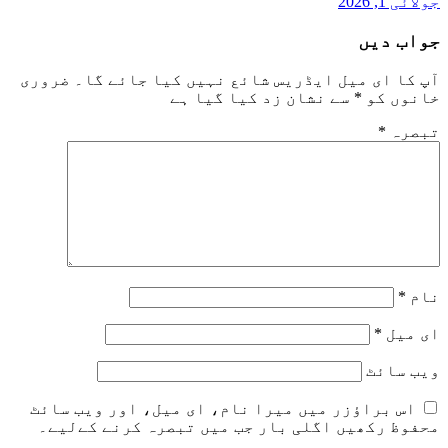
جولائی 1, 2026
جواب دیں
آپ کا ای میل ایڈریس شائع نہیں کیا جائے گا۔
ضروری
خانوں کو
*
سے نشان زد کیا گیا ہے
تبصرہ
*
نام
*
ای میل
*
ویب‌ سائٹ
اس براؤزر میں میرا نام، ای میل، اور ویب سائٹ
محفوظ رکھیں اگلی بار جب میں تبصرہ کرنے کےلیے۔