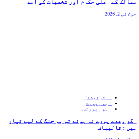
ممالک کے اعلی حکام اور شخصیات کی آمد
جولائی 2, 2026
انٹرنیشنل
اہم رپورٹ
اہم رپورٹس
اگر وعدے پورے نہ ہوئے تو ہم جنگ کے لیے تیار
ہیں : قالیباف