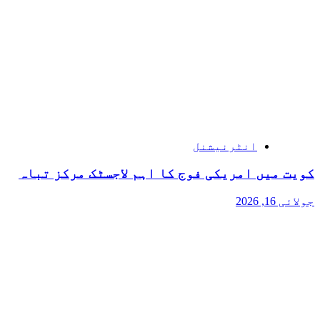
انٹرنیشنل
کویت میں امریکی فوج کا اہم لاجسٹک مرکز تباہ
جولائی 16, 2026