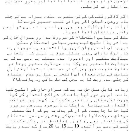
لوحوں کو تو مجبور کر دیا گیا تھا اور وفورِ عشق میں
ہم انکار نہ کر سکے۔
اگر گڈگورننس کی کوئی منصوبہ بندی ہمراہ ہے تو چشم
ماہ روشن، لیکن اگر ہوائی قلعے تعمیر کرنے کا
ارادہ ہے اورکل کو پھر یہی بہانے بنانے ہیں تو ابھی
وقت ہے پاندان اٹھا لیجیے۔
ملک کو سیاسی استحکام کی ضرورت ہے اور عمران خان کو
بے اثر یا انگیج کیے بغیر سیاسی استحکام ممکن
نہیں۔ آپ اسے ہیجان کہیں یا انتشار، یہ موجود رہے
گا۔ لوگ ناراض ہیں۔ مسئلہ صرف یہ نہیں کہ انتخابی
مینڈیٹ منقسم اور ادھورا ہے۔ مسئلہ یہ بھی ہے کہ یہ
مینڈیٹ نامعتبر ہو چکا ہے۔ مینڈیٹ معتبر ہوتا تو
مخلوط حکومت میں بھی کوئی مضائقہ نہ تھا لیکن اہلِ
سیاست کی بڑی تعداد اس انتخابی عمل پر عدم اعتماد
کر چکی ہے۔ ریت کا یہ محل کب تک باقی رہ پائے گا؟
زیادہ قابلِ عمل حل یہ ہے کہ عمران خان کو انگیج کیا
جائے۔ اس پر غور کیا جائے کہ شراکتِ اقتدار کی کیا
صورت نکل سکتی ہے۔ قومی حکومت یا کچھ اور۔ شراکت
اقتدار کے بہت سارے امکانات موجود ہیں جن پر غور
کیا جانا چاہیے۔ کم از کم ہدف یہ ہو کہ ایک متفقہ
میثاقِ معیشت لایا جائے جس کی پشت پر سیاسی استحکام
کی ضمانت نہ بھی ہو تو یہ ضمانت ضرور ہو کہ حکومت
کسی کی بھی ہو آئندہ 10 سے 15 یا 20 سال کے لیے ریاست