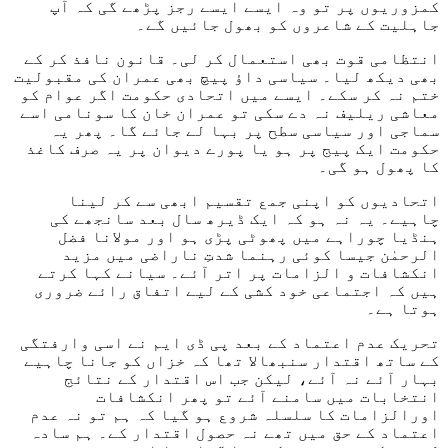
کمزوریوں پر تو وہ ایسے ایسے رجز پڑھے گی کہ آپ
جاہلیت کے شاعروں کو بھول جائیں گے۔
انتظامی قوت بھی استعمال کر لی۔ قانون نافذ کر کے
بھی دیکھ لیا۔ سیاسی داؤ پیچ بھی عمران کی مقبولیت
ختم نہ کر سکے۔ ایسے میں اتحادی حکومت اگر عوام کو
معاشی ریلیف نہ دے سکی تو عمران خان کا سونامی اسے
سماجی اور سیاسی سطح پر بہا لے جائے گا۔ پھر یہ
حکومت ایک پیج پر ہو یا پورے دیوان پر یہ صرف کاغذ
کا پھول ہو گی۔
اتحادیوں کو اپنی جمع تقسیم ابھی سے کر لینا
چاہیے۔ یہ نہ ہو کہ ایک ڈیرھ سال بعد سانجھے کی
ہنڈیا چوراہے میں پھوٹی پڑی ہو اور مولانا فضل
الرحمٰن جیسا کوئی رہنما شدتِ ناراضی میں مزید
انکشافات و الزامات پر اتر آئے۔ سیانے کہا کرتے
ہیں کہ اجتماعی خود کشی کے لیے اتفاق رائے ضروری
ہوتا ہے۔
تحریک عدم اعتماد کے بعد پی ڈی ایم نے اسی وارفتگی
کے ساتھ اقتدار سنبھالا تھا کہ خزاں کو جانا چاہیے
بہار آئے نہ آئے، لیکن جب اس اقتدار کے نتائج
انتخابات میں سامنے آئے تو پھر انکشافات
اورالزامات کا سلسلہ شروع ہو گیا کہ ہم تو نہ عدم
اعتماد کے حق میں تھے نہ حصول اقتدار کے۔ ہم سادہ