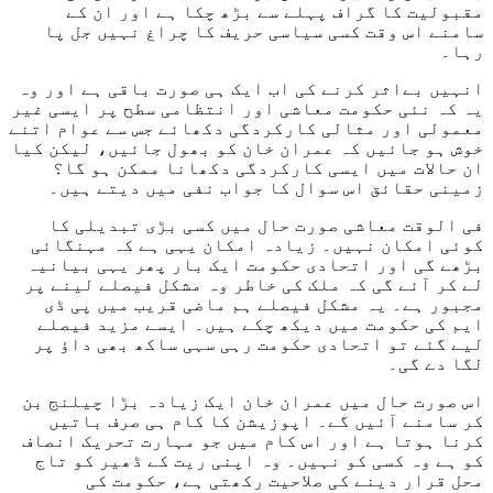
مقبولیت کا گراف پہلے سے بڑھ چکا ہے اور ان کے
سامنے اس وقت کسی سیاسی حریف کا چراغ نہیں جل پا
رہا۔
انہیں بےاثر کرنے کی اب ایک ہی صورت باقی ہے اور وہ
یہ کہ نئی حکومت معاشی اور انتظامی سطح پر ایسی غیر
معمولی اور مثالی کارکردگی دکھائے جس سے عوام اتنے
خوش ہو جائیں کہ عمران خان کو بھول جائیں، لیکن کیا
ان حالات میں ایسی کارکردگی دکھانا ممکن ہو گا؟
زمینی حقائق اس سوال کا جواب نفی میں دیتے ہیں۔
فی الوقت معاشی صورت حال میں کسی بڑی تبدیلی کا
کوئی امکان نہیں۔ زیادہ امکان یہی ہے کہ مہنگائی
بڑھے گی اور اتحادی حکومت ایک بار پھر یہی بیانیہ
لے کر آئے گی کہ ملک کی خاطر وہ مشکل فیصلے لینے پر
مجبور ہے۔ یہ مشکل فیصلے ہم ماضی قریب میں پی ڈی
ایم کی حکومت میں دیکھ چکے ہیں۔ ایسے مزید فیصلے
لیے گئے تو اتحادی حکومت رہی سہی ساکھ بھی داؤ پر
لگا دے گی۔
اس صورت حال میں عمران خان ایک زیادہ بڑا چیلنج بن
کر سامنے آئیں گے۔ اپوزیشن کا کام ہی صرف باتیں
کرنا ہوتا ہے اور اس کام میں جو مہارت تحریک انصاف
کو ہے وہ کسی کو نہیں۔ وہ اپنی ریت کے ڈھیر کو تاج
محل قرار دینے کی صلاحیت رکھتی ہے، حکومت کی