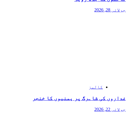
جولائی 28, 2026
کالمز
غداروں کی شاہرگ پر یمنیوں کا خنجر
جولائی 22, 2026