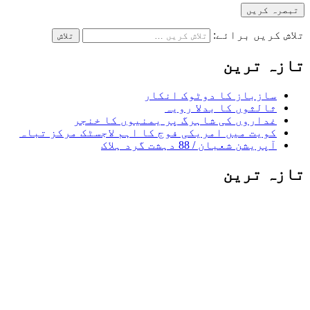
تلاش کریں برائے:
تازہ ترین
سازباز کا دوٹوک انکار
ثالثوں کا بدلا رویہ
غداروں کی شاہرگ پر یمنیوں کا خنجر
کویت میں امریکی فوج کا اہم لاجسٹک مرکز تباہ
آپریشن شعبان / 88 دہشت گرد ہلاک
تازہ ترین