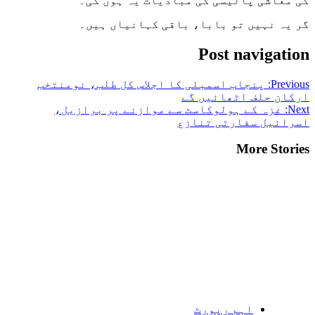
کی معاشی پالیسی کی مبادیات یہ ہوں گی۔
گر یہ نہیں تو بابا، باقی کہانیاں ہیں۔
Post navigation
Previous:
پنجاب اسمبلی کا اجلاس کل طلب، نومنتخب
ارکان حلف اٹھائیں گے
Next:
غزہ کے ہولوکاسٹ سے موازنے پر برازیل،
اسرائیل سفارتی تنازع
More Stories
اہم رپورٹ