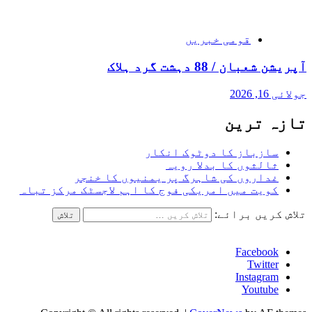
قومی خبریں
آپریشن شعبان / 88 دہشت گرد ہلاک
جولائی 16, 2026
تازہ ترین
سازباز کا دوٹوک انکار
ثالثوں کا بدلا رویہ
غداروں کی شاہرگ پر یمنیوں کا خنجر
کویت میں امریکی فوج کا اہم لاجسٹک مرکز تباہ
تلاش کریں برائے:
Facebook
Twitter
Instagram
Youtube