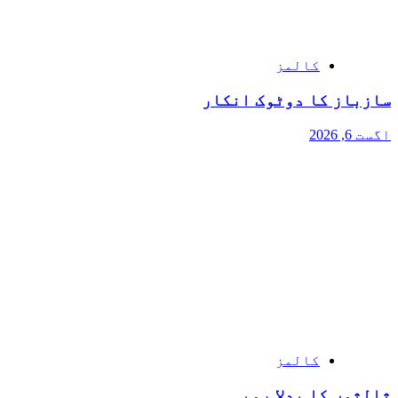
کالمز
سازباز کا دوٹوک انکار
اگست 6, 2026
کالمز
ثالثوں کا بدلا رویہ