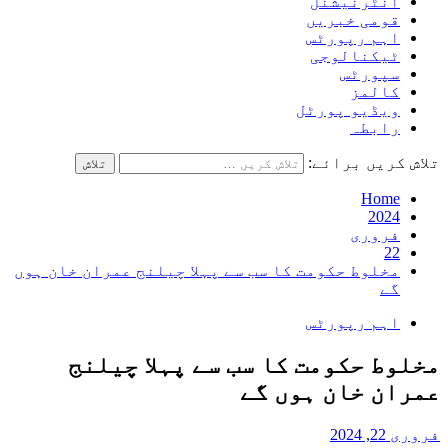
انٹرنیشنل
قومی خبریں
اہم رپورٹس
ٹیکنالوجی
سپورٹس
کالمز
ویڈیو پورٹل
رابطہ
تلاش کریں برائے:
Home
2024
فروری
22
مخلوط حکومت کا سب سے پہلا چیلنج عمران خان ہوں
گے
اہم رپورٹس
مخلوط حکومت کا سب سے پہلا چیلنج
عمران خان ہوں گے
فروری 22, 2024