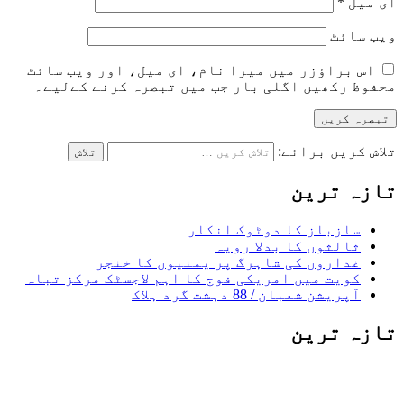
ای میل
*
ویب‌ سائٹ
اس براؤزر میں میرا نام، ای میل، اور ویب سائٹ
محفوظ رکھیں اگلی بار جب میں تبصرہ کرنے کےلیے۔
تلاش کریں برائے:
تازہ ترین
سازباز کا دوٹوک انکار
ثالثوں کا بدلا رویہ
غداروں کی شاہرگ پر یمنیوں کا خنجر
کویت میں امریکی فوج کا اہم لاجسٹک مرکز تباہ
آپریشن شعبان / 88 دہشت گرد ہلاک
تازہ ترین