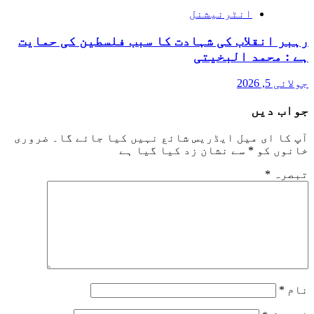
انٹرنیشنل
رہبر انقلاب کی شہادت کا سبب فلسطین کی حمایت
ہے : محمد البخیتی
جولائی 5, 2026
جواب دیں
آپ کا ای میل ایڈریس شائع نہیں کیا جائے گا۔
ضروری
خانوں کو
*
سے نشان زد کیا گیا ہے
تبصرہ
*
نام
*