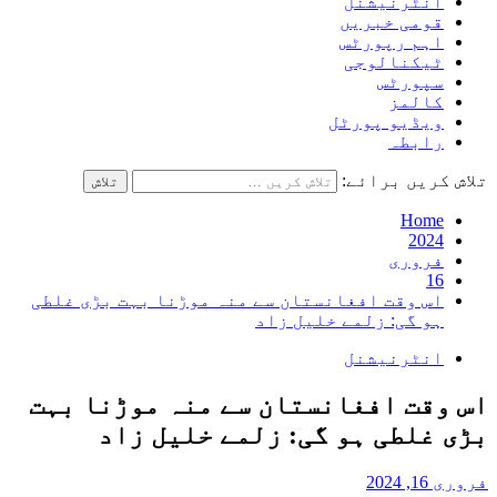
انٹرنیشنل
قومی خبریں
اہم رپورٹس
ٹیکنالوجی
سپورٹس
کالمز
ویڈیو پورٹل
رابطہ
تلاش کریں برائے:
Home
2024
فروری
16
اس وقت افغانستان سے منہ موڑنا بہت بڑی غلطی
ہو گی: زلمے خلیل زاد
انٹرنیشنل
اس وقت افغانستان سے منہ موڑنا بہت
بڑی غلطی ہو گی: زلمے خلیل زاد
فروری 16, 2024