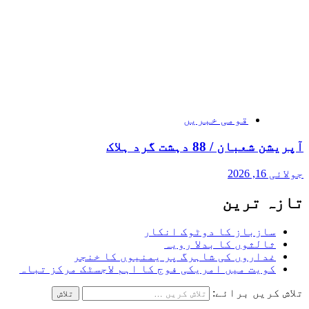
قومی خبریں
آپریشن شعبان / 88 دہشت گرد ہلاک
جولائی 16, 2026
تازہ ترین
سازباز کا دوٹوک انکار
ثالثوں کا بدلا رویہ
غداروں کی شاہرگ پر یمنیوں کا خنجر
کویت میں امریکی فوج کا اہم لاجسٹک مرکز تباہ
تلاش کریں برائے: