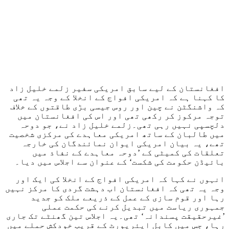
افغانستان کے لیے سابق امریکی سفیر زلمے خلیل زاد
کا کہنا ہے کہ امریکی افواج کے انخلا کے وجہ یہ تھی
کہ واشنگٹن نے چین اور روس جیسی بڑی طاقتوں کے خلاف
توجہ مرکوز کر رکھی تھی اور اس کی افغانستان میں
دلچسپی نہیں رہی تھی۔زلمے خلیل زاد نے، جو دوحہ
میں طالبان کے ساتھ امریکی معاہدے کی مرکزی شخصیت
تھے، یہ بیان امریکی ایوان نمائندگان کی خارجہ
تعلقات کی کمیٹی کے ’دوحہ معاہدے کے نفاذ میں
بائیڈن حکومت کی شکست‘ کے عنوان سے اجلاس میں دیا۔
انہوں نے کہا کہ امریکی افواج کے انخلا کی ایک اور
وجہ یہ تھی کہ افغانستان اب دہشت گردی کا مرکز نہیں
رہا اور قوم سازی کے عمل کے ذریعے ملک کو جدید
جمہوری ریاست میں تبدیل کرنے کی حکمت عملی
’غیرحقیقت پسندانہ‘ تھی۔یہ اجلاس تین گھنٹے تک جاری
رہا، جس میں کابل ایئرپورٹ کے قریب خودکش حملے میں