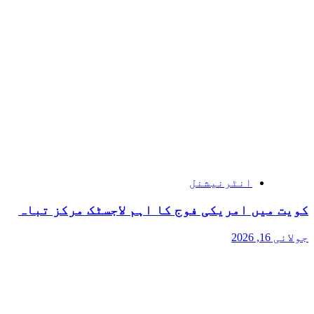
انٹرنیشنل
کویت میں امریکی فوج کا اہم لاجسٹک مرکز تباہ
جولائی 16, 2026