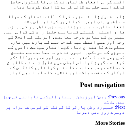
اگست کو ہی افغان طالبان نے کابل کا کنٹرول حاصل
کرکے اپنی حکومت قائم کرنے کا اعلان کردیا تھا۔
زلمے خلیل زاد نے مزید کہا کہ ’افغانستان کے حوالے
سے آخری باب ابھی لکھا نہیں گیا اور اس وقت
افغانستان سے منہ موڑنا بہت بڑی غلطی ہو گی۔ہاؤس
فارن افیئرز کمیٹی کے سامنے خلیل زاد کی گواہی میں
مبصرین کے مطابق دوحہ معاہدے، امریکہ کے انخلا کی
وجہ اور غنی انتظامیہ کے خاتمے کے بارے میں تازہ
معلومات کا فقدان تھا۔ کچھ افغان سیاست دانوں کے
دعوؤں کے برعکس، انہوں نے دوحہ معاہدے سے متعلق
کسی بھی قسم کے ’خفیہ معاہدوں اور ضمیموں‘ کا ذکر
کرنے سے گریز کیا۔اس اجلاس میں خلیل زاد نے طالبان
کے ساتھ دوحہ معاہدے کا دفاع کیا تاہم کانگرس کے
ارکان کے سخت سوالات اور تنقید کا سامنا بھی کیا۔
Post navigation
Previous:
روس: اپوزیشن رہنماء الیکسی ناوالنی کی جیل
میں ہلاکت
Next:
جمہوری وطن پارٹی کا کوئٹہ کی قومی شاہراہ پر
دوسرے روز بھی دھرنا
More Stories