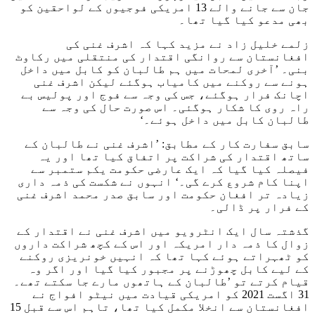
جان سے جانے والے 13 امریکی فوجیوں کے لواحقین کو
بھی مدعو کیا گیا تھا۔
زلمے خلیل زاد نے مزید کہا کہ اشرف غنی کی
افغانستان سے روانگی اقتدار کی منتقلی میں رکاوٹ
بنی۔ ’آخری لمحات میں ہم طالبان کو کابل میں داخل
ہونے سے روکنے میں کامیاب ہوگئے لیکن اشرف غنی
اچانک فرار ہوگئے، جس کی وجہ سے فوج اور پولیس بے
راہ روی کا شکار ہوگئی۔ اس صورت حال کی وجہ سے
طالبان کابل میں داخل ہوئے۔‘
سابق سفارت کار کے مطابق: ’اشرف غنی نے طالبان کے
ساتھ اقتدار کی شراکت پر اتفاق کیا تھا اور یہ
فیصلہ کیا گیا کہ ایک عارضی حکومت یکم ستمبر سے
اپنا کام شروع کرے گی۔‘ انہوں نے شکست کی ذمہ داری
زیادہ تر افغان حکومت اور سابق صدر محمد اشرف غنی
کے فرار پر ڈالی۔
گذشتہ سال ایک انٹرویو میں اشرف غنی نے اقتدار کے
زوال کا ذمہ دار امریکہ اور اس کے کچھ شراکت داروں
کو ٹھہراتے ہوئے کہا تھا کہ انہیں خونریزی روکنے
کے لیے کابل چھوڑنے پر مجبور کیا گیا اور اگر وہ
قیام کرتے تو ’طالبان کے ہاتھوں مارے جا سکتے تھے۔
31 اگست 2021 کو امریکی قیادت میں نیٹو افواج نے
افغانستان سے انخلا مکمل کیا تھا، تاہم اس سے قبل 15