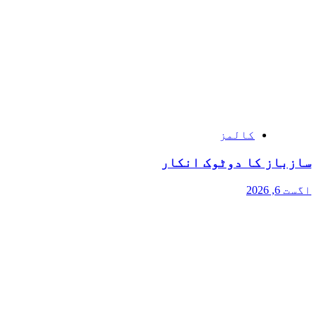
کالمز
سازباز کا دوٹوک انکار
اگست 6, 2026