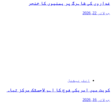
غداروں کی شاہرگ پر یمنیوں کا خنجر
جولائی 22, 2026
انٹرنیشنل
کویت میں امریکی فوج کا اہم لاجسٹک مرکز تباہ
جولائی 16, 2026