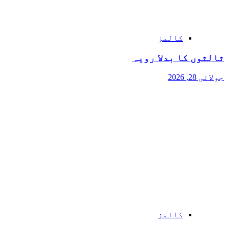
کالمز
ثالثوں کا بدلا رویہ
جولائی 28, 2026
کالمز