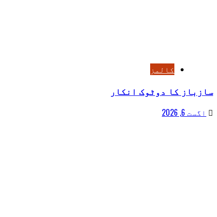
کالمز
سازباز کا دوٹوک انکار
اگست 6, 2026