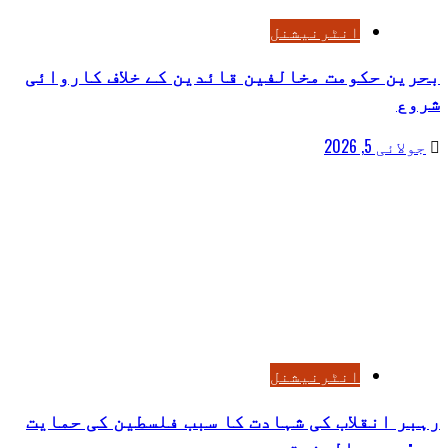
انٹرنیشنل
بحرین حکومت مخالفین قائدین کے خلاف کاروائی
شروع
جولائی 5, 2026
انٹرنیشنل
رہبر انقلاب کی شہادت کا سبب فلسطین کی حمایت
ہے : محمد البخیتی