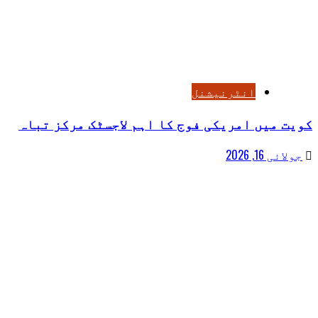
انٹرنیشنل
کویت میں امریکی فوج کا اہم لاجسٹک مرکز تباہ
جولائی 16, 2026