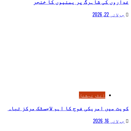
غداروں کی شاہرگ پر یمنیوں کا خنجر
جولائی 22, 2026
انٹرنیشنل
کویت میں امریکی فوج کا اہم لاجسٹک مرکز تباہ
جولائی 16, 2026