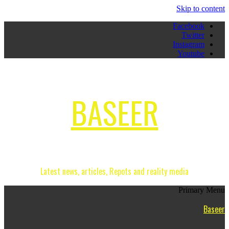
Skip to content
Facebook
Twitter
Instagram
Youtube
BASEER
Latest news, articles, Repots and reality media
Primary Menu
Baseer