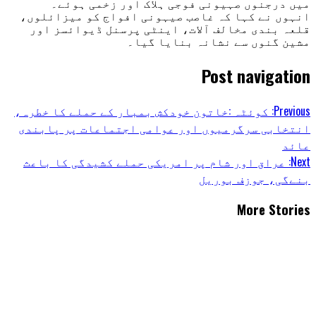
میں درجنوں صہیونی فوجی ہلاک اور زخمی ہوئے۔
انہوں نے کہا کہ غاصب صیہونی افواج کو میزائلوں،
قلعہ بندی مخالف آلات، اینٹی پرسنل ڈیوائسز اور
مشین گنوں سے نشانہ بنایا گیا۔
Post navigation
Previous:
کوئٹہ :خاتون خودکش بمبار کے حملے کا خطرہ،
انتخابی سرگرمیوں اور عوامی اجتماعات پر پابندی
عائد
Next:
عراق اور شام پر امریکی حملے کشیدگی کا باعث
بنےگی، جوزف بوریل
More Stories