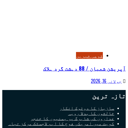
قومی خبریں
آپریشن شعبان / 88 دہشت گرد ہلاک
جولائی 16, 2026
تازہ ترین
سازباز کا دوٹوک انکار
ثالثوں کا بدلا رویہ
غداروں کی شاہرگ پر یمنیوں کا خنجر
کویت میں امریکی فوج کا اہم لاجسٹک مرکز تباہ