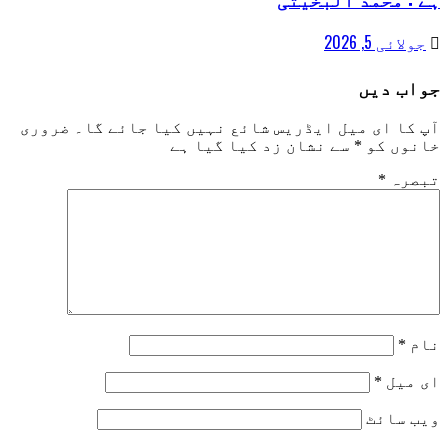
جولائی 5, 2026
جواب دیں
آپ کا ای میل ایڈریس شائع نہیں کیا جائے گا۔
ضروری
خانوں کو
*
سے نشان زد کیا گیا ہے
تبصرہ
*
نام
*
ای میل
*
ویب‌ سائٹ