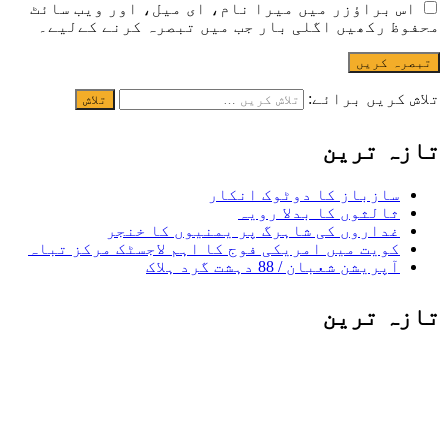
اس براؤزر میں میرا نام، ای میل، اور ویب سائٹ
محفوظ رکھیں اگلی بار جب میں تبصرہ کرنے کےلیے۔
تلاش کریں برائے:
تازہ ترین
سازباز کا دوٹوک انکار
ثالثوں کا بدلا رویہ
غداروں کی شاہرگ پر یمنیوں کا خنجر
کویت میں امریکی فوج کا اہم لاجسٹک مرکز تباہ
آپریشن شعبان / 88 دہشت گرد ہلاک
تازہ ترین