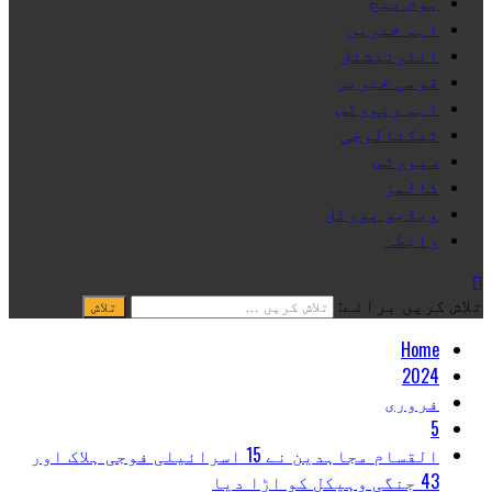
ہوم پیج
اہم خبریں
انٹرنیشنل
قومی خبریں
اہم رپورٹس
ٹیکنالوجی
سپورٹس
کالمز
ویڈیو پورٹل
رابطہ
تلاش کریں برائے:
Home
2024
فروری
5
القسام مجاہدین نے 15 اسرائیلی فوجی ہلاک اور
43 جنگی وہیکل کو اڑا دیا