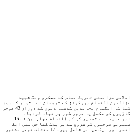
اسلامی مزاحمتی تحریک حماس کے عسکری ونگ شہید
عزالدین القسام بریگیڈز کے ترجمان نے اتوار کے روز
کہا کہ القسام مجاہدین گذشتہ دنوں کے دوران 43 فوجی
گاڑیوں کو مکمل یا جزوی طور پر تباہ کردیا۔
ابو عبیدہ نے تصدیق کی کہ القسام مجاہدین نے 15
صہیونی فوجیوں کو شروع سے ہی ہلاک کیا جن میں ایک
افسر اور ایک سپاہی شامل ہیں۔ 17 مختلف فوجی مشنوں