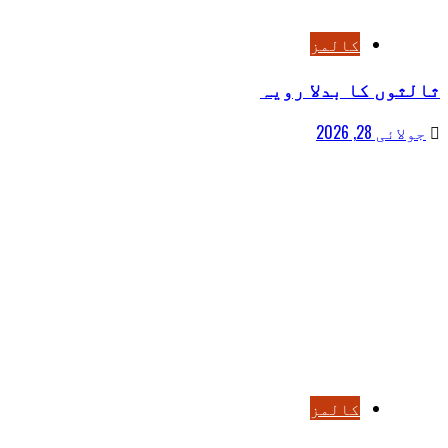
کالمز
ثالثوں کا بدلا رویہ
جولائی 28, 2026
کالمز