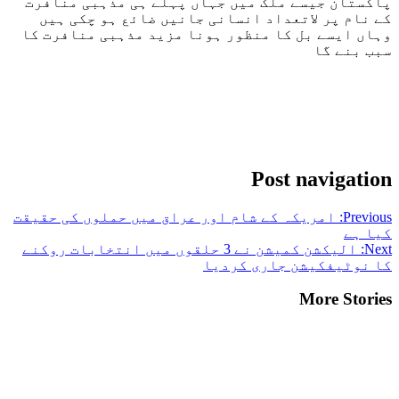
پاکستان جیسے ملک میں جہاں پہلے ہی مذہبی منافرت
کے نام پر لاتعداد انسانی جانیں ضائع ہو چکی ہیں
وہاں ایسے بل کا منظور ہونا مزید مذہبی منافرت کا
سبب بنے گا
Post navigation
Previous:
امریکہ کے شام اور عراق میں حملوں کی حقیقت
کیا ہے
Next:
الیکشن کمیشن نے 3 حلقوں میں انتخابات روکنے
کا نوٹیفکیشن جاری کردیا
More Stories