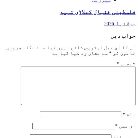
فلسطینی فٹبال کھلاڑی شہید
جولائی 1, 2026
جواب دیں
آپ کا ای میل ایڈریس شائع نہیں کیا جائے گا۔
ضروری
خانوں کو
*
سے نشان زد کیا گیا ہے
تبصرہ
*
نام
*
ای میل
*
ویب‌ سائٹ