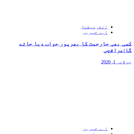
انٹرنیشنل
اہم خبریں
کسی بھی جارحیت کا بھرپور جواب دیا جائے
گا:عراقچی
جولائی 1, 2026
اہم خبریں
سپورٹس