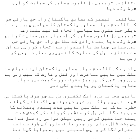
متنازعہ ترمیمی بل ناموس صحابہ کی حمایت کو اہم
شرط رکھ دیا
نمائندہ البصیر کے مطابق پاکستان راہ حق پارٹی جو
کہ کالعدم سپاہ صحابہ پاکستان کا سیاسی چہرہ ہے نے
دیگر جماعتوں سے سیاسی اتحاد کے لیے متنازعہ
ترمیمی بل ناموس صحابہ کی اسمبلی میں حمایت کو اہم
شرط رکھ دیا ہےـ ذرائع کے مطابق راہ حق پارٹی جس
بھی سیاسی جماعت یا امیدوار سے اتحاد کر رہی یے ان
سے متنازعہ بل کی حمایت کا تحریری معاہدہ بھی کر
رہی ہے
یاد ہے کہ کالعدم سپاہ صحابہ پاکستان اپنے قیام سے
ملک میں مذہبی منافرت اور قتل و غارت کا سبب رہی ہے
یہی وجہ تھی کہ پرویز مشرف دور حکومت میں سپاہ
صحابہ پاکستان پر پابندی لگی تھی
ناموسِ صحابہ بل، ایک تکفیری بل ہے جو صرف پاکستانی
شیعہ نہیں، بلکہ ہر غیر دیوبندی پاکستانی کیلئے
خطرہ ہے کہ یہ ملک میں مذہبی شدت پسندی پھیلانے کا
سبب بنے گا۔ اس بل کو منظور کروانے کی کوشش شدت
پسند جماعتیں کرتی رہیں لیکن عوامی ردِ عمل نے اسے
پسِ پشت ڈال دیا،اور صدر عارف علوی کی طرف سے اسے
اعتراض لگا کر واپس اسمبلی میں بھجوایا گیا تھا