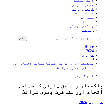
انٹرنیشنل
قومی خبریں
اہم رپورٹس
ٹیکنالوجی
سپورٹس
کالمز
ویڈیو پورٹل
رابطہ
تلاش کریں برائے:
Home
2024
فروری
3
پاکستان راہ حق پارٹی کا سیاسی اتحاد اور
منافرت بھری شرائط
اہم خبریں
پاکستان راہ حق پارٹی کا سیاسی
اتحاد اور منافرت بھری شرائط
فروری 3, 2024