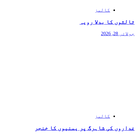
کالمز
ثالثوں کا بدلا رویہ
جولائی 28, 2026
کالمز
غداروں کی شاہرگ پر یمنیوں کا خنجر