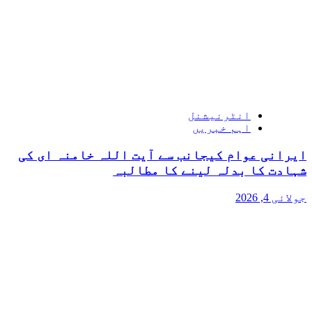
انٹرنیشنل
اہم خبریں
ایرانی عوام کیجانب سے آیت اللہ خامنہ ای کی
شہادت کا بدلہ لینے کا مطالبہ
جولائی 4, 2026