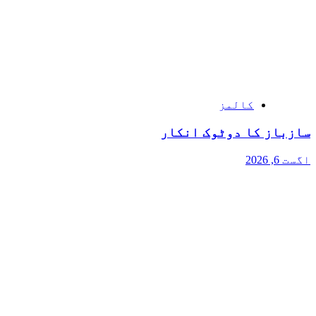
کالمز
سازباز کا دوٹوک انکار
اگست 6, 2026