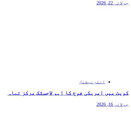
جولائی 22, 2026
انٹرنیشنل
کویت میں امریکی فوج کا اہم لاجسٹک مرکز تباہ
جولائی 16, 2026