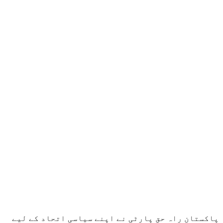
پاکستان راہ حق پارٹی نے اپنے سیاسی اتحاد کے لیے