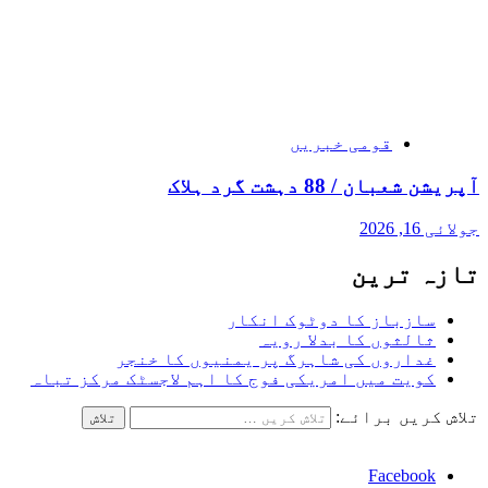
قومی خبریں
آپریشن شعبان / 88 دہشت گرد ہلاک
جولائی 16, 2026
تازہ ترین
سازباز کا دوٹوک انکار
ثالثوں کا بدلا رویہ
غداروں کی شاہرگ پر یمنیوں کا خنجر
کویت میں امریکی فوج کا اہم لاجسٹک مرکز تباہ
تلاش کریں برائے:
Facebook