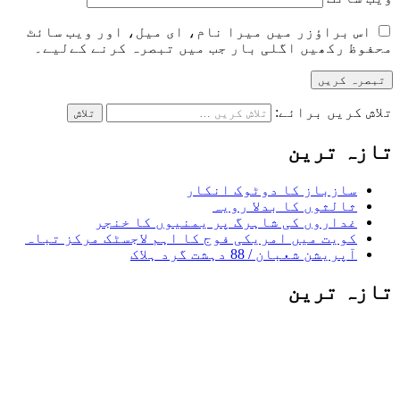
اس براؤزر میں میرا نام، ای میل، اور ویب سائٹ
محفوظ رکھیں اگلی بار جب میں تبصرہ کرنے کےلیے۔
تلاش کریں برائے:
تازہ ترین
سازباز کا دوٹوک انکار
ثالثوں کا بدلا رویہ
غداروں کی شاہرگ پر یمنیوں کا خنجر
کویت میں امریکی فوج کا اہم لاجسٹک مرکز تباہ
آپریشن شعبان / 88 دہشت گرد ہلاک
تازہ ترین