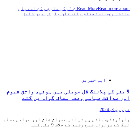
Read More
Read more about ن لیگی سابق رکن اسمبلی
عائشہ رجب استحکام پاکستان پارٹی میں شامل
اہم خبریں
9 مئی کی پلاننگ لال حویلی میں ہوئی، واثق قیوم
اور صداقت عباسی وعدہ معاف گواہ بن گئے
فروری 3, 2024
راولپنڈی: بانی پی ٹی آئی عمران خان اور عوامی مسلم
لیگ کے سربراہ شیخ رشید کے خلاف 9 مئی کے...