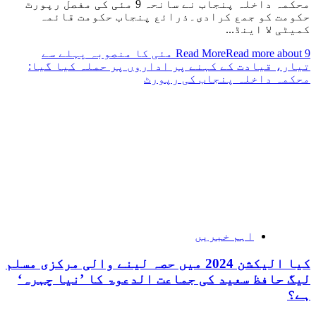
محکمہ داخلہ پنجاب نے سانحہ 9 مئی کی مفصل رپورٹ
حکومت کو جمع کرادی۔ذرائع پنجاب حکومت قائمہ
کمیٹی لا اینڈ...
Read More
Read more about 9 مئی کا منصوبہ پہلے سے
تیار، قیادت کے کہنے پر اداروں پر حملہ کیا گیا:
محکمہ داخلہ پنجاب کی رپورٹ
اہم خبریں
کیا الیکشن 2024 میں حصہ لینے والی مرکزی مسلم
لیگ حافظ سعید کی جماعت الدعوۃ کا ’نیا چہرہ‘
ہے؟