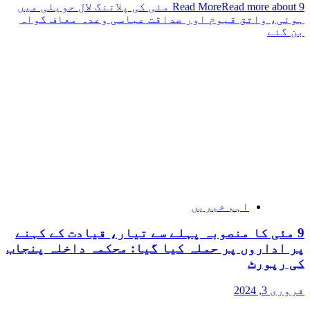
Read More
Read more about 9 مئی کی پلاننگ لال حویلی میں
ہوئی، واثق قیوم اور صداقت عباسی وعدہ معاف گواہ
بن گئے
اہم خبریں
9 مئی کا منصوبہ پہلے سے تیار، قیادت کے کہنے
پر اداروں پر حملہ کیا گیا: محکمہ داخلہ پنجاب
کی رپورٹ
فروری 3, 2024