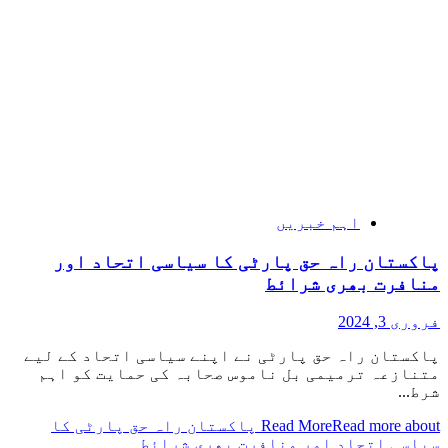
اہم خبریں
پاکستان راہ حق پارٹی کا سیاسی اتحاد اور
منافرت بھری شرائط
فروری 3, 2024
پاکستان راہ حق پارٹی نے اپنے سیاسی اتحاد کے لیے
متنازعہ ترمیمی بل ناموس صحابہ کی حمایت کو اہم
شرط...
Read More
Read more about پاکستان راہ حق پارٹی کا
سیاسی اتحاد اور منافرت بھری شرائط