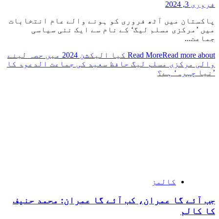
فروری 3, 2024
پاکستان میں آٹھ فروری کو ہونے والے عام انتخابات
میں ’مرکزی مسلم لیگ‘ کے نام سے ایک نئی سیاسی
جماعت...
Read More
Read more about کیا الیکشن 2024 میں حصہ لینے
والی مرکزی مسلم لیگ حافظ سعید کی جماعت الدعوۃ کا
’نیا چہرہ‘ ہے؟
کالمز
جب آئے گا عمران، کب آئے گا عمران: محمد حنیف
کا کالم