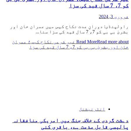
کو 7، 7 سال قید کی سزا
فروری 3, 2024
راولپنڈی: دورانِ عدت نکاح کیس میں عمران خان اور
بشریٰ بی بی کو 7، 7 سال قید کی سزا سنا...
Read More
Read more about غیر شرعی نکاح کیس؛ عمران
خان اور بشریٰ بی بی کو 7، 7 سال قید کی سزا
انٹرنیشنل
دہشت گردی کے خلاف جنگ میں امریکی منافقانہ
پالیسی قابل مذمت ہے، باقری کنی