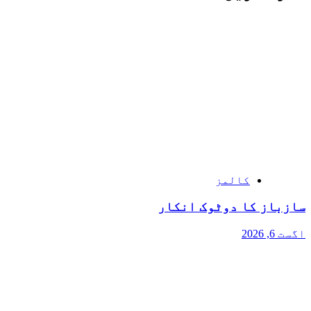
کالمز
سازباز کا دوٹوک انکار
اگست 6, 2026