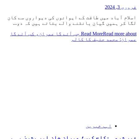
فروری 3, 2024
اسلام آباد میں طاقت کے ایوانوں کی دیواروں سے کان
لگا کر ہمیں گیان بانٹنے والے بتاتے ہیں کہ دو...
Read More
Read more about جب آئے گا عمران، کب آئے گا
عمران: محمد حنیف کا کالم
اہم خبریں
غیر شرعی نکاح کیس؛ عمران خان اور بشریٰ بی بی