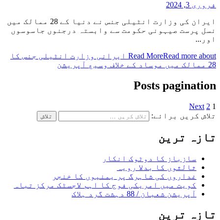
فروری 3, 2024
ایران کی وزارت انٹیلی جنس نے دنیا کے 28 ممالک میں
نسل پرست صیہونی حکومت سے وابستہ درجنوں جاسوسوں
اور...
Read More
Read more about ایرانی وزارت انٹیلی جنس کا
28 ممالک میں موساد کے خلاف وسیع آپریشن
Posts pagination
Next
2
1
تلاش کریں برائے:
تازہ ترین
سازباز کا دوٹوک انکار
ثالثوں کا بدلا رویہ
غداروں کی شاہرگ پر یمنیوں کا خنجر
کویت میں امریکی فوج کا اہم لاجسٹک مرکز تباہ
آپریشن شعبان / 88 دہشت گرد ہلاک
تازہ ترین