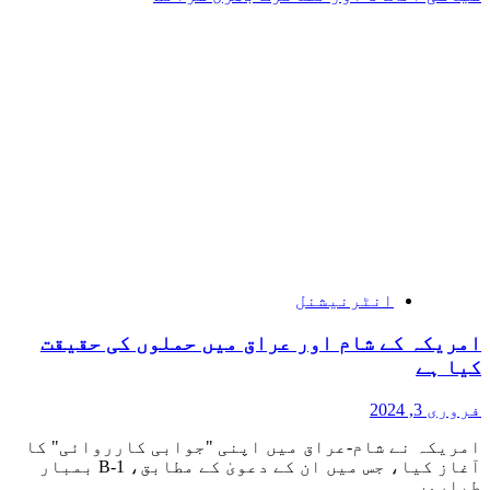
انٹرنیشنل
امریکہ کے شام اور عراق میں حملوں کی حقیقت
کیا ہے
فروری 3, 2024
امریکہ نے شام-عراق میں اپنی "جوابی کارروائی" کا
آغاز کیا، جس میں ان کے دعویٰ کے مطابق، B-1 بمبار
طیاروں...