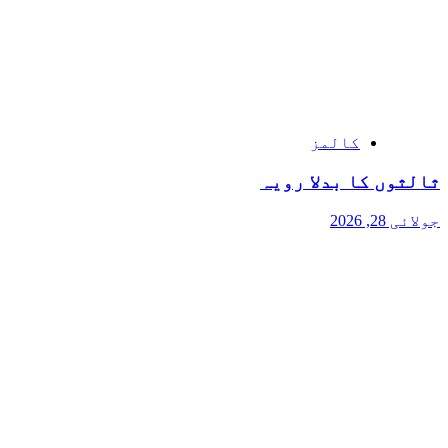
کالمز
ثالثوں کا بدلا رویہ
جولائی 28, 2026