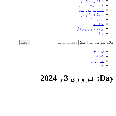
انٹرنیشنل
قومی خبریں
اہم رپورٹس
ٹیکنالوجی
سپورٹس
کالمز
ویڈیو پورٹل
رابطہ
تلاش کریں برائے:
Home
2024
فروری
3
Day:
فروری 3، 2024