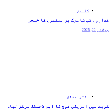
کالمز
غداروں کی شاہرگ پر یمنیوں کا خنجر
جولائی 22, 2026
انٹرنیشنل
کویت میں امریکی فوج کا اہم لاجسٹک مرکز تباہ