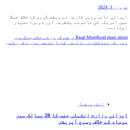
فروری 3, 2024
ایرانی نائب وزیر خارجہ نے دہشت گردی کے خلاف جنگ
میں امریکہ کی جانب سے یکطرفہ اور دوہرا معیار
اپنانے...
Read More
Read more about دہشت گردی کے خلاف جنگ میں
امریکی منافقانہ پالیسی قابل مذمت ہے، باقری کنی
انٹرنیشنل
ایرانی وزارت انٹیلی جنس کا 28 ممالک میں
موساد کے خلاف وسیع آپریشن