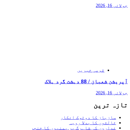
جولائی 16, 2026
قومی خبریں
آپریشن شعبان / 88 دہشت گرد ہلاک
جولائی 16, 2026
تازہ ترین
سازباز کا دوٹوک انکار
ثالثوں کا بدلا رویہ
غداروں کی شاہرگ پر یمنیوں کا خنجر