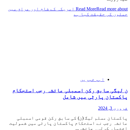
Read More
Read more about امریکہ کے شام اور عراق میں
حملوں کی حقیقت کیا ہے
اہم خبریں
ن لیگی سابق رکن اسمبلی عائشہ رجب استحکام
پاکستان پارٹی میں شامل
فروری 3, 2024
پاکستان مسلم لیگ (ن) کی سابق رکن قومی اسمبلی
عائشہ رجب نے استحکام پاکستان پارٹی میں شمولیت
اختیار کرلی۔ عائشہ...