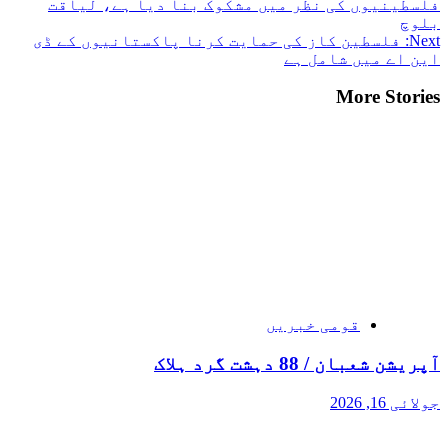
فلسطینیوں کی نظر میں مشکوک بنا دیا ہے، لیاقت
بلوچ
Next:
فلسطین کاز کی حمایت کرنا پاکستانیوں کے ڈی
این اے میں شامل ہے
More Stories
قومی خبریں
آپریشن شعبان / 88 دہشت گرد ہلاک
جولائی 16, 2026