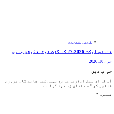
قومی خبریں
فنانس ایکٹ 2026-27 کا گزٹ نوٹیفکیشن جاری
جون 30, 2026
جواب دیں
آپ کا ای میل ایڈریس شائع نہیں کیا جائے گا۔
ضروری
خانوں کو
*
سے نشان زد کیا گیا ہے
تبصرہ
*