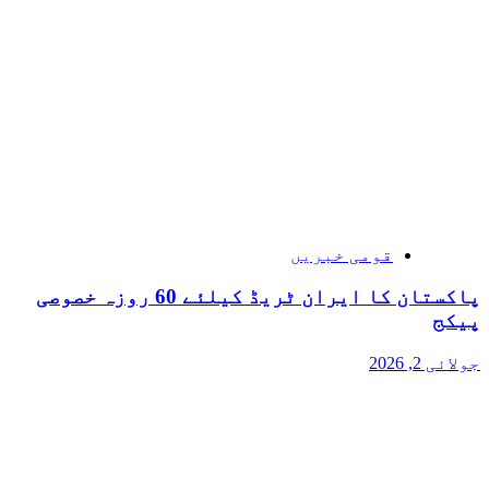
قومی خبریں
پاکستان کا ایران ٹریڈ کیلئے 60 روزہ خصوصی
پیکج
جولائی 2, 2026