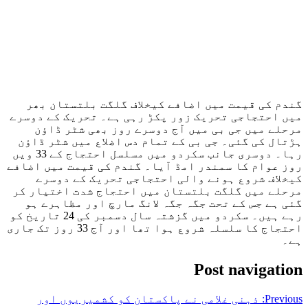
گندم کی قیمت میں اضافے کیخلاف گلگت بلتستان بھر
میں احتجاجی تحریک زور پکڑ رہی ہے۔ تحریک کے دوسرے
مرحلے میں جی بی میں آج دوسرے روز بھی شٹر ڈاؤن
ہڑتال کی گئی۔ جی بی کے تمام دس اضلاع میں شٹر ڈاؤن
رہا۔ دوسری جانب سکردو میں مسلسل احتجاج کے 33 ویں
روز عوام کا سمندر امڈ آیا۔ گندم کی قیمت میں اضافے
کیخلاف شروع ہونے والی احتجاجی تحریک کے دوسرے
مرحلے میں گلگت بلتستان میں احتجاج شدت اختیار کر
گئی ہے جس کے تحت جگہ جگہ لانگ مارچ اور مظاہرے ہو
رہے ہیں۔ سکردو میں گزشتہ سال دسمبر کی 24 تاریخ کو
احتجاج کا سلسلہ شروع ہوا تھا اور آج 33 روز تک جاری
ہے۔
Post navigation
Previous:
ذہنی غلامی نے پاکستان کو کشمیریوں اور