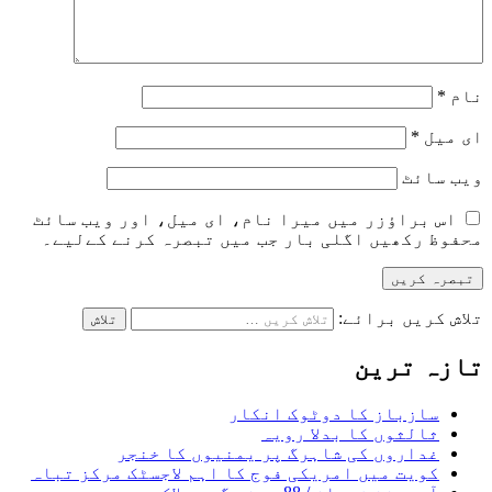
نام
*
ای میل
*
ویب‌ سائٹ
اس براؤزر میں میرا نام، ای میل، اور ویب سائٹ
محفوظ رکھیں اگلی بار جب میں تبصرہ کرنے کےلیے۔
تلاش کریں برائے:
تازہ ترین
سازباز کا دوٹوک انکار
ثالثوں کا بدلا رویہ
غداروں کی شاہرگ پر یمنیوں کا خنجر
کویت میں امریکی فوج کا اہم لاجسٹک مرکز تباہ