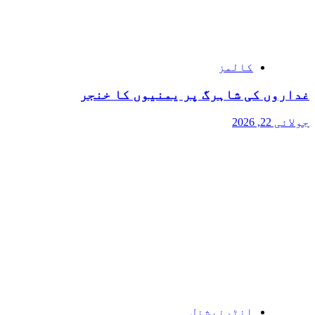
کالمز
غداروں کی شاہرگ پر یمنیوں کا خنجر
جولائی 22, 2026
انٹرنیشنل