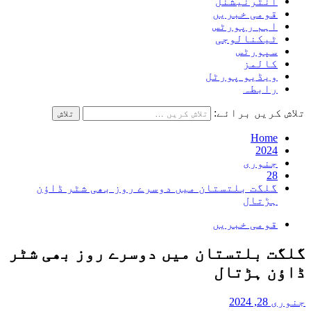
انٹرنیشنل
قومی خبریں
اہم رپورٹس
ٹیکنالوجی
سپورٹس
کالمز
ویڈیو پورٹل
رابطہ
تلاش کریں برائے:
Home
2024
جنوری
28
گلگت بلتستان میں دوسرے روز بھی شٹر ڈاؤن
ہڑتال
قومی خبریں
گلگت بلتستان میں دوسرے روز بھی شٹر
ڈاؤن ہڑتال
جنوری 28, 2024