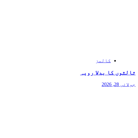
کالمز
ثالثوں کا بدلا رویہ
جولائی 28, 2026