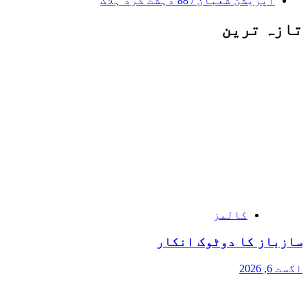
آپریشن شعبان / 88 دہشت گرد ہلاک
تازہ ترین
کالمز
سازباز کا دوٹوک انکار
اگست 6, 2026