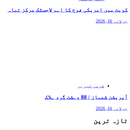
کویت میں امریکی فوج کا اہم لاجسٹک مرکز تباہ
جولائی 16, 2026
قومی خبریں
آپریشن شعبان / 88 دہشت گرد ہلاک
جولائی 16, 2026
تازہ ترین