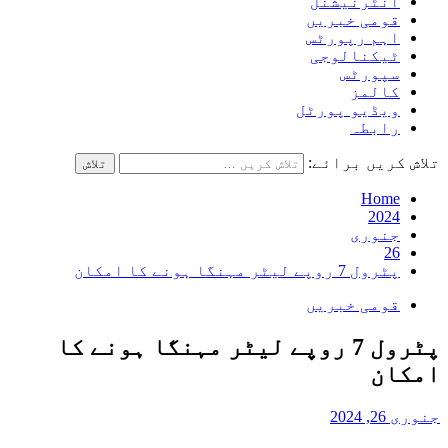
انٹرنیشنل
قومی خبریں
اہم رپورٹس
ٹیکنالوجی
سپورٹس
کالمز
ویڈیو پورٹل
رابطہ
تلاش کریں برائے:
Home
2024
جنوری
26
پٹرول 7 روپے لیٹر مہنگا ہونے کا امکان
قومی خبریں
پٹرول 7 روپے لیٹر مہنگا ہونے کا
امکان
جنوری 26, 2024