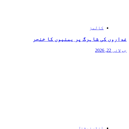
کالمز
غداروں کی شاہرگ پر یمنیوں کا خنجر
جولائی 22, 2026
انٹرنیشنل