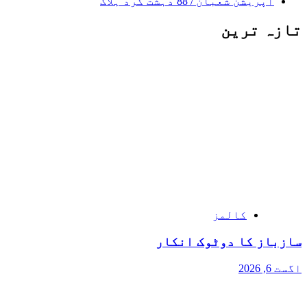
آپریشن شعبان / 88 دہشت گرد ہلاک
تازہ ترین
کالمز
سازباز کا دوٹوک انکار
اگست 6, 2026