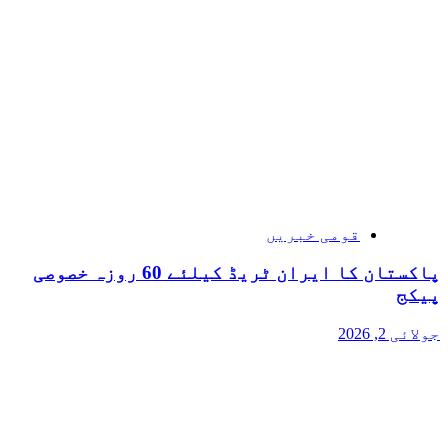
قومی خبریں
پاکستان کا ایران ٹریڈ کیلئے 60 روزہ خصوصی
پیکج
جولائی 2, 2026