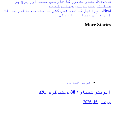
Previous:
ہندو جتھوں کا تاریخی مسجد اور چرچ پر
حملہ؛ ہندوتوا پرچم لہرا دیے
Next:
اسرائیل کے خلاف نسل کشی کا مقدمہ: عالمی عدالت
انصاف آج فیصلہ سنائے گی
More Stories
قومی خبریں
آپریشن شعبان / 88 دہشت گرد ہلاک
جولائی 16, 2026