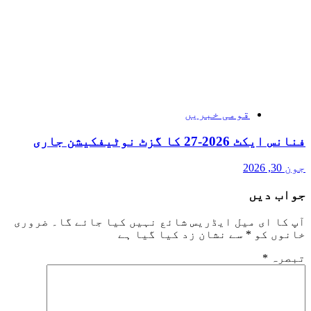
قومی خبریں
فنانس ایکٹ 2026-27 کا گزٹ نوٹیفکیشن جاری
جون 30, 2026
جواب دیں
آپ کا ای میل ایڈریس شائع نہیں کیا جائے گا۔
ضروری
خانوں کو
*
سے نشان زد کیا گیا ہے
تبصرہ
*