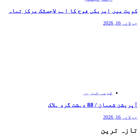
کویت میں امریکی فوج کا اہم لاجسٹک مرکز تباہ
جولائی 16, 2026
قومی خبریں
آپریشن شعبان / 88 دہشت گرد ہلاک
جولائی 16, 2026
تازہ ترین