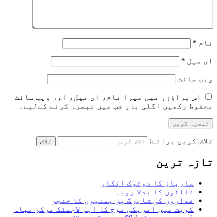
نام
*
ای میل
*
ویب‌ سائٹ
اس براؤزر میں میرا نام، ای میل، اور ویب سائٹ
محفوظ رکھیں اگلی بار جب میں تبصرہ کرنے کےلیے۔
تلاش کریں برائے:
تازہ ترین
سازباز کا دوٹوک انکار
ثالثوں کا بدلا رویہ
غداروں کی شاہرگ پر یمنیوں کا خنجر
کویت میں امریکی فوج کا اہم لاجسٹک مرکز تباہ