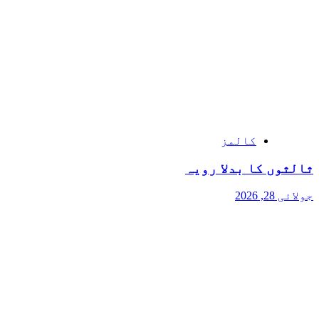
کالمز
ثالثوں کا بدلا رویہ
جولائی 28, 2026