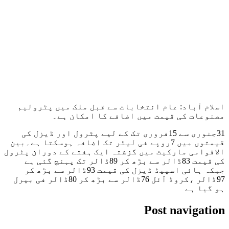
اسلام آباد: عام انتخابات سے قبل ملک میں پٹرولیم
مصنوعات کی قیمت میں اضافے کا امکان ہے۔
31جنوری سے 15فروری تک کے لیے پٹرول اور ڈیزل کی
قیمتوں میں 7روپے فی لیٹر تک اضافہ ہوسکتا ہے۔بین
الاقوامی مارکیٹ میں گزشتہ ایک ہفتے کے دوران پٹرول
کی قیمت 83ڈالر سے بڑھ کر 89ڈالر تک پہنچ گئی ہے
جبکہ ہائی اسپیڈ ڈیزل کی قیمت 93ڈالر سے بڑھ کر
97ڈالر ،کروڈ آئل 76ڈالر سے بڑھ کر 80ڈالر فی بیرل
ہو گیا ہے
Post navigation