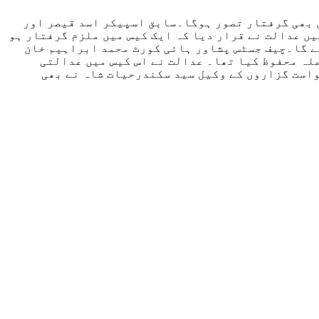
ں بھی گرفتار تصور ہوگا۔سابق اسپیکر اسد قیصر اور
ں عدالت نے قرار دیا کہ ایک کیس میں ملزم گرفتار ہو
ے گا۔چیف جسٹس پشاور ہائی کورٹ محمد ابراہیم خان
کے بعد درخواستوں پر فیصلہ محفوظ کیا تھا۔ عدالت نے اس کیس میں عدالتی
است گزاروں کے وکیل سید سکندرحیات شاہ نے بھی