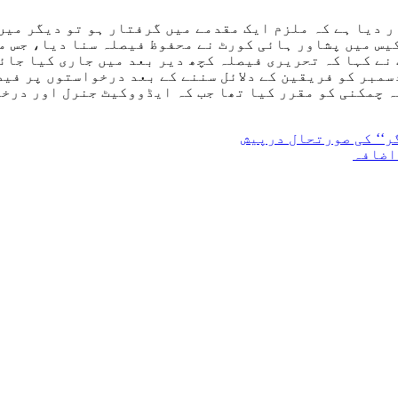
ر دیا ہے کہ ملزم ایک مقدمے میں گرفتار ہو تو دیگر می
س میں پشاور ہائی کورٹ نے محفوظ فیصلہ سنا دیا، جس می
نے کہا کہ تحریری فیصلہ کچھ دیر بعد میں جاری کیا جائ
ر جسٹس اشتیاق ابراہیم پرمشتمل 2 رکنی بینچ نے 19 دسمبر کو فریقین کے دلائل سننے 
 چمکنی کو مقرر کیا تھا جب کہ ایڈووکیٹ جنرل اور درخو
ر‘‘ کی صورتحال درپیش