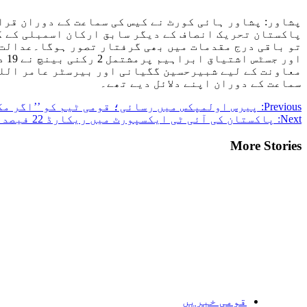
پشاور: پشاور ہائی کورٹ نے کیس کی سماعت کے دوران قرا
پاکستان تحریک انصاف کے دیگر سابق ارکان اسمبلی کے کی
تو باقی درج مقدمات میں بھی گرفتار تصور ہوگا۔عدالت 
او
معاونت کے لیے شبیرحسین گگیانی اور بیرسٹر عامر اللہ
سماعت کے دوران اپنے دلائل دیے تھے۔
Post
Previous:
پیرس اولمپکس میں رسائی؛ قومی ٹیم کو ’’اگر مگ
Next:
پاکستان کی آئی ٹی ایکسپورٹ میں ریکارڈ 22 فیصد اضافہ
navigation
More Stories
قومی خبریں