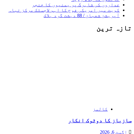
غداروں کی شاہرگ پر یمنیوں کا خنجر
کویت میں امریکی فوج کا اہم لاجسٹک مرکز تباہ
آپریشن شعبان / 88 دہشت گرد ہلاک
تازہ ترین
کالمز
سازباز کا دوٹوک انکار
اگست 6, 2026