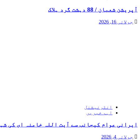
آپریشن شعبان / 88 دہشت گرد ہلاک
جولائی 16, 2026
انٹرنیشنل
اہم خبریں
ایرانی عوام کیجانب سے آیت اللہ خامنہ ای کی شہ
جولائی 4, 2026