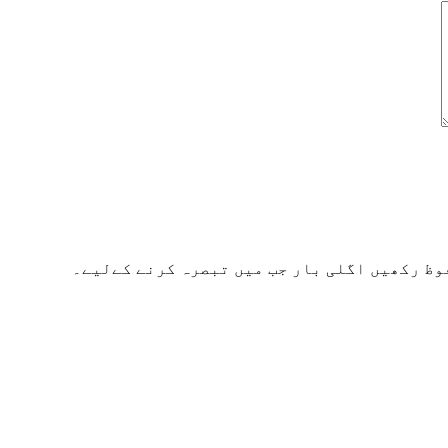
وظ رکھیں اگلی بار جب میں تبصرہ کرنے کےلیے۔