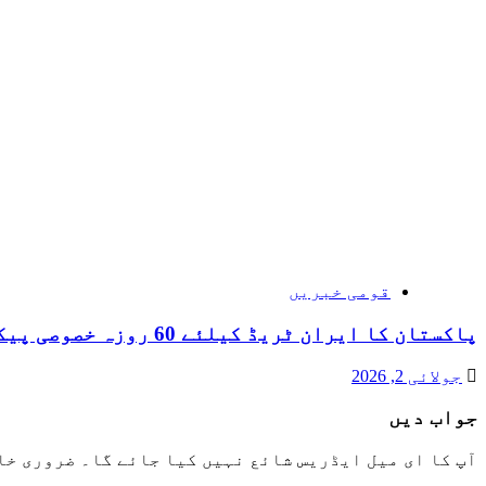
قومی خبریں
پاکستان کا ایران ٹریڈ کیلئے 60 روزہ خصوصی پیکج
جولائی 2, 2026
جواب دیں
آپ کا ای میل ایڈریس شائع نہیں کیا جائے گا۔
ضروری خا