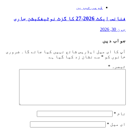
قومی خبریں
فنانس ایکٹ 2026-27 کا گزٹ نوٹیفکیشن جاری
جون 30, 2026
جواب دیں
آپ کا ای میل ایڈریس شائع نہیں کیا جائے گا۔
ضروری
خانوں کو
*
سے نشان زد کیا گیا ہے
تبصرہ
*
نام
*
ای میل
*