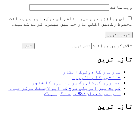
ویب‌ سائٹ
اس براؤزر میں میرا نام، ای میل، اور ویب سائٹ
محفوظ رکھیں اگلی بار جب میں تبصرہ کرنے کےلیے۔
تلاش کریں برائے:
تازہ ترین
سازباز کا دوٹوک انکار
ثالثوں کا بدلا رویہ
غداروں کی شاہرگ پر یمنیوں کا خنجر
کویت میں امریکی فوج کا اہم لاجسٹک مرکز تباہ
آپریشن شعبان / 88 دہشت گرد ہلاک
تازہ ترین