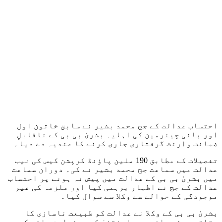
احتساب عدالت کے جج محمد بشیر نے سابق خاتون اول
اور بانی چیئرمین کی اہلیہ بشریٰ بی بی کے ناقابلِ
ضمانت وارنٹ گرفتاری جاری کرنے کا عندیہ دے دیا۔
تفصیلات کے مطابق 190 ملین پاؤنڈ کرپشن کیس کی نیب
عدالت میں سماعت جج محمد بشیر نے کی۔ دوران سماعت
میں بشریٰ بی بی کے عدالت میں پیش نہ ہونے پر احتساب
عدالت کے جج نے اظہار برہمی کیا اور ملزمہ کی غیر
موجودگی کے حوالے سے وکلا سے سوال کیا۔
بشریٰ بی بی کے وکلا نے عدالت کو طبیعت ناسازی کا
بتاتے ہوئے حاضری سے اسشتنیٰ کی درخواست دائر کی۔