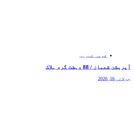
قومی خبریں
آپریشن شعبان / 88 دہشت گرد ہلاک
جولائی 16, 2026