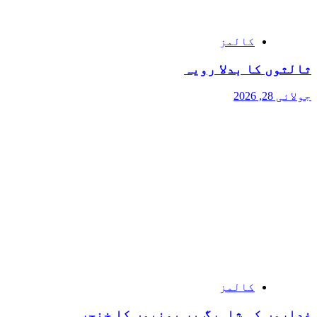
کالمز
ثالثوں کا بدلا رویہ
جولائی 28, 2026
کالمز
غداروں کی شاہرگ پر یمنیوں کا خنجر