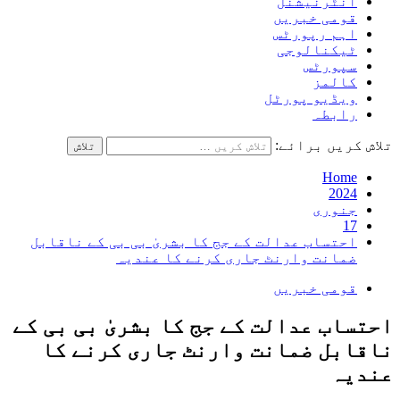
انٹرنیشنل
قومی خبریں
اہم رپورٹس
ٹیکنالوجی
سپورٹس
کالمز
ویڈیو پورٹل
رابطہ
تلاش کریں برائے:
Home
2024
جنوری
17
احتساب عدالت کے جج کا بشریٰ بی بی کے ناقابل
ضمانت وارنٹ جاری کرنے کا عندیہ
قومی خبریں
احتساب عدالت کے جج کا بشریٰ بی بی کے
ناقابل ضمانت وارنٹ جاری کرنے کا
عندیہ