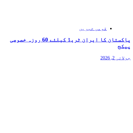
قومی خبریں
پاکستان کا ایران ٹریڈ کیلئے 60 روزہ خصوصی
پیکج
جولائی 2, 2026