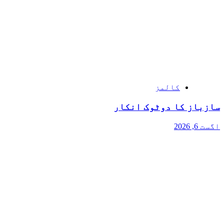
کالمز
سازباز کا دوٹوک انکار
اگست 6, 2026