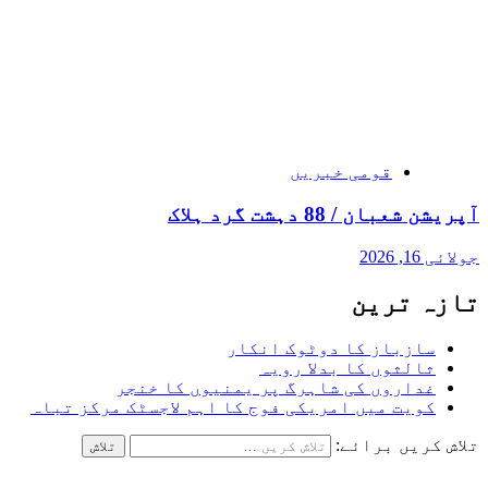
قومی خبریں
آپریشن شعبان / 88 دہشت گرد ہلاک
جولائی 16, 2026
تازہ ترین
سازباز کا دوٹوک انکار
ثالثوں کا بدلا رویہ
غداروں کی شاہرگ پر یمنیوں کا خنجر
کویت میں امریکی فوج کا اہم لاجسٹک مرکز تباہ
تلاش کریں برائے: