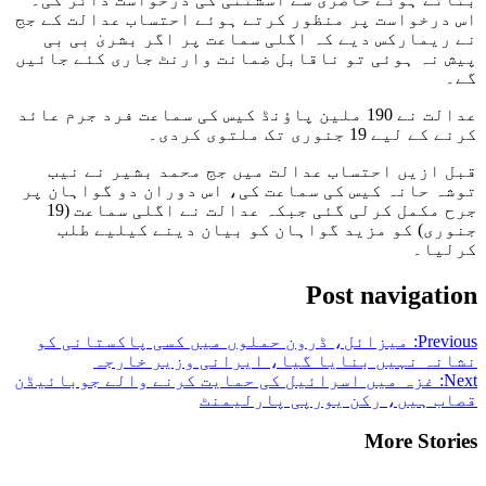
اس درخواست پر منظور کرتے ہوئے احتساب عدالت کے جج
نے ریمارکس دیے کہ اگلی سماعت پر اگر بشریٰ بی بی
پیش نہ ہوئی تو ناقابل ضمانت وارنٹ جاری کئے جائیں
گے۔
عدالت نے 190 ملین پاؤنڈ کیس کی سماعت فرد جرم عائد
کرنے کے لیے 19 جنوری تک ملتوی کردی۔
قبل ازیں احتساب عدالت میں جج محمد بشیر نے نیب
توشہ حانہ کیس کی سماعت کی، اس دوران دو گواہان پر
جرح مکمل کرلی گئی جبکہ عدالت نے اگلی سماعت (19
جنوری) کو مزید گواہان کو بیان دینے کیلیے طلب
کرلیا۔
Post navigation
Previous:
میزائل، ڈرون حملوں میں کسی پاکستانی کو
نشانہ نہیں بنایا گیا، ایرانی وزیر خارجہ
Next:
غزہ میں اسرائیل کی حمایت کرنے والے جوبائیڈن
قصاب ہیں، رکن یورپی پارلیمنٹ
More Stories