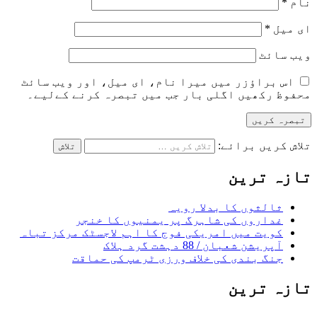
نام
*
ای میل
*
ویب‌ سائٹ
اس براؤزر میں میرا نام، ای میل، اور ویب سائٹ
محفوظ رکھیں اگلی بار جب میں تبصرہ کرنے کےلیے۔
تلاش کریں برائے:
تازہ ترین
ثالثوں کا بدلا رویہ
غداروں کی شاہرگ پر یمنیوں کا خنجر
کویت میں امریکی فوج کا اہم لاجسٹک مرکز تباہ
آپریشن شعبان / 88 دہشت گرد ہلاک
جنگ بندی کی خلاف ورزی ٹرمپ کی حماقت
تازہ ترین