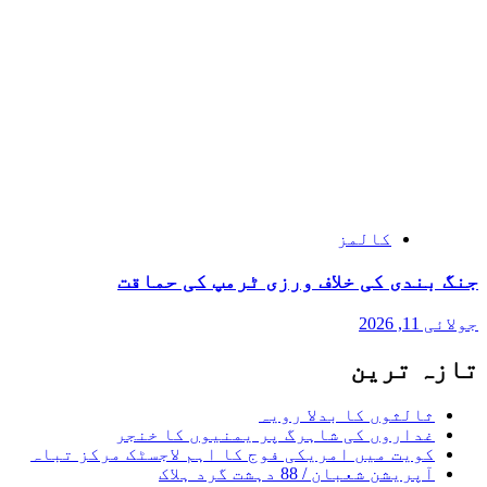
کالمز
جنگ بندی کی خلاف ورزی ٹرمپ کی حماقت
جولائی 11, 2026
تازہ ترین
ثالثوں کا بدلا رویہ
غداروں کی شاہرگ پر یمنیوں کا خنجر
کویت میں امریکی فوج کا اہم لاجسٹک مرکز تباہ
آپریشن شعبان / 88 دہشت گرد ہلاک