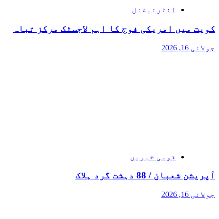
انٹرنیشنل
کویت میں امریکی فوج کا اہم لاجسٹک مرکز تباہ
جولائی 16, 2026
قومی خبریں
آپریشن شعبان / 88 دہشت گرد ہلاک
جولائی 16, 2026