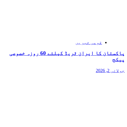
قومی خبریں
پاکستان کا ایران ٹریڈ کیلئے 60 روزہ خصوصی
پیکج
جولائی 2, 2026