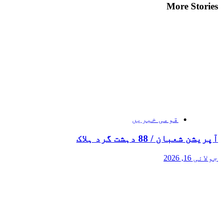
More Stories
قومی خبریں
آپریشن شعبان / 88 دہشت گرد ہلاک
جولائی 16, 2026