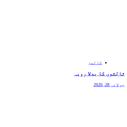
کالمز
ثالثوں کا بدلا رویہ
جولائی 28, 2026