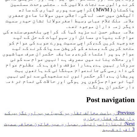
کرنے والوں سے نجات دلائیں گے ۔ مجلس وحدت مسلمین
پاکستان ( MWM ) کراچی سے پوری تیاری کے ساتھ
الیکشن میں حصہ لے گی۔اجلاس میں مولانا صادق جعفری
علامہ ملک غلام عباس ،سبط اصغرمولانا نشان حیدر سمیت
دیگر زمہ داران موجود تھے۔
علامہ مبشر حسن نے مزید کہا کہ کراچی بلخصوص سندھ کی
عوام کے بنیادی مسائل اور سہولیات کے حل کے لیے
جدوجہد کریں گے،کراچی سمیت پورے صوبے کی عوام کو
متحد کریں گے ،سندھ کو کرپشن سے پاک کرنے کے لیے
عوام ہم پر اعتماد کرے،، سابقہ حکمران صرف عیاشیوں
اور محلات بنانے میں مصروف ہے انہیں عوام سے کوئی
سروکار نہیں ہے،ہمارا مؤقف واضع ہے کہ مظلوم عوام
کی داد رسی کی جائےعوام مہنگائی کے ہاتھوں بہت
پریشان ہے،اگر حکمرانوں نے سنجیدگی سے نوٹس نہیں
لیا تو عوام سڑکوں پر ہوگی اور حالات کی تمام تر ذمہ
دار حکمران ہونگے۔
Post navigation
Previous:
ریاست مخالف تقاریر کیس : مریم اورنگزیب کے
وارنٹ گرفتاری جاری
Next:
لبنان: اسرائیلی بمباری میں خاتون صحافی سمیت
3 افراد شہید