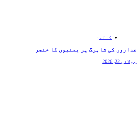
کالمز
غداروں کی شاہرگ پر یمنیوں کا خنجر
جولائی 22, 2026