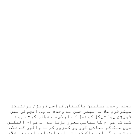
مجلس وحدت مسلمین پاکستان کراچی ڈویژن پولٹیکل
سیکرٹری علا مہ مبشر حسن نے وحدت ہاوس انچولی میں
ڈویژن پولٹیکل کونسل کے اجلاس سے خطاب کرتے ہوئے
کہاکہ عوام کا سیاسی شعور بڑھا ھے اب عوام الیکشن
میں ملک کو معاشی طور پر کمزور کرنے والوں کے خلاف
ووٹ دیں گے اور ملک کو آئی ایم ایف اور امریکی غلامی