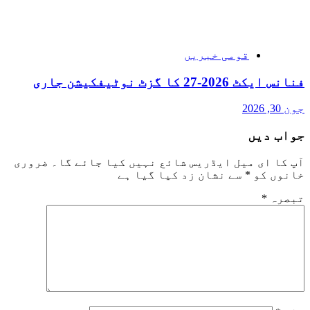
قومی خبریں
فنانس ایکٹ 2026-27 کا گزٹ نوٹیفکیشن جاری
جون 30, 2026
جواب دیں
آپ کا ای میل ایڈریس شائع نہیں کیا جائے گا۔
ضروری
خانوں کو
*
سے نشان زد کیا گیا ہے
تبصرہ
*