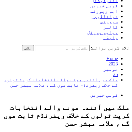
انٹرنیشنل
قومی خبریں
اہم رپورٹس
ٹیکنالوجی
سپورٹس
کالمز
ویڈیو پورٹل
رابطہ
تلاش کریں برائے:
Home
2023
نومبر
25
ملک میں آئندہ ھونے والے انتخابات کرپٹ ٹولوں
کے خلاف ریفرنڈم ثابت ھوں گے ، علامہ مبشر حسن
قومی خبریں
ملک میں آئندہ ھونے والے انتخابات
کرپٹ ٹولوں کے خلاف ریفرنڈم ثابت ھوں
گے ، علامہ مبشر حسن