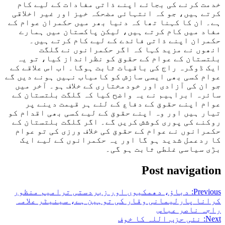
خدمت کرنے کی بجائے اپنے ذاتی مفادات کے لیے کام
کرتے ہیں، جو کہ انتہائی مضحکہ خیز اور غیر اخلاقی
ہے۔ ان کا کہنا تھا کہ دنیا بھر میں حکمران عوام کے
مفاد میں کام کرتے ہیں، لیکن پاکستان میں ہمارے
حکمران اپنے ذاتی فائدے کے لیے کام کرتے ہیں۔
انھوں نے مزید کہا کہ اگر حکمرانوں نے گلگت
بلتستان کے عوام کے حقوق کو نظرانداز کیا، تو یہ
ایک ڈوگرہ راج کی باقیات ثابت ہوگا۔ اب اس علاقے کے
عوام کسی بھی ایسی سازش کو کامیاب نہیں ہونے دیں گے
جو ان کی آزادی اور خودمختاری کے خلاف ہو۔ آخر میں
سائرہ ابراہیم نے یہ واضح کیا کہ گلگت بلتستان کے
عوام اپنے حقوق کے دفاع کے لئے ہر قیمت دینے پر
تیار ہیں اور وہ اپنے حقوق کے لیے کسی بھی اقدام کو
روکنے کی پوری کوشش کریں گے۔ اگر گلگت بلتستان کے
حکمرانوں نے عوام کے حقوق کی خلاف ورزی کی تو عوام
کا ردعمل شدید ہو گا اور یہ حکمرانوں کے لیے ایک
بڑی سیاسی غلطی ثابت ہو گی۔
Post navigation
Previous:
دباؤ، دھمکیوں اور زبردستی ترامیم منظور
کرانا پارلیمانی وقار کی توہین ہے، سینیٹر علامہ
راجہ ناصر عباس
Next:
نئی حزب اللہ کا خوف