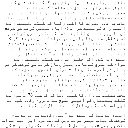
سائرہ ابراہیم نے ایک بیان میں گلگت بلتستان کے
آئینی حقوق اور وسائل کی حفاظت کے حوالے سے
حکمرانوں کی طرف سے اٹھائے جانے والے اقدامات پر
شدید تحفظات کا اظہار کیا ہے۔ سائرہ ابراہیم نے اس
بات پر بھی تشویش کا اظہار کیا کہ گلگت بلتستان کے
اختیارات کو سمیٹ کر اسلام آباد منتقل کرنے کی کوشش
کی جا رہی ہے۔ ان کا کہنا تھا کہ حکمرانوں کو ایسی
کسی غلطی سے بچنا چاہیے جو عوام کے لیے شرمندگی کا
باعث بنے۔ سائرہ ابراہیم نے کہا کہ گلگت بلتستان
کے عوام باشعور اور سمجھدار ہو چکے ہیں اور اب وہ
اپنے وسائل اور اختیارات اسلام آباد منتقل ہونے
نہیں دیں گے۔ اگر حکمرانوں نے گلگت بلتستان کے
عوام کے حقوق کے ساتھ چھیڑ چھاڑ کرنے کی کوشش کی تو
یہ ان کی آخری غلطی ثابت ہوگی۔ انہوں نے مزید کہا
کہ یہ اقدامات کسی کے مفاد میں نہیں ہوں گے اور
گلگت بلتستان کے غیور عوام اپنے حقوق کے لیے
بھرپور احتجا ج کرینگے۔ سائرہ ابراہیم نے گلگت
بلتستان کے آئینی دائرے میں شامل نہ ہونے پر بھی
سخت تنقید کی۔ ان کا کہنا تھا کہ گزشتہ 78 برسوں سے
گلگت بلتستان کو آئینی حقوق سے محروم رکھا گیا ہے
اور اس علاقے کے وسائل کا استحصال کیا گیا ہے۔
انہوں نے کہا کہ ہمیں بے آئین رکھنے کی یہ مذموم
کوشش کامیاب نہیں ہونے دیں گے۔سائرہ ابراہیم نے اس
بات پر بھی شدید ردعمل ظاہر کیا کہ حکمران عوام کی