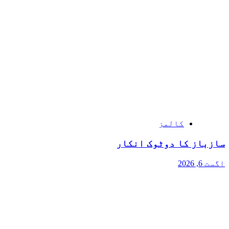
کالمز
سازباز کا دوٹوک انکار
اگست 6, 2026