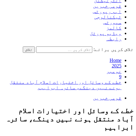
انٹرنیشنل
قومی خبریں
اہم رپورٹس
ٹیکنالوجی
سپورٹس
کالمز
ویڈیو پورٹل
رابطہ
تلاش کریں برائے:
Home
2025
نومبر
9
خطے کے وسائل اور اختیارات اسلام آباد منتقل
ہونے نہیں دینگے، سائرہ ابراہیم
قومی خبریں
خطے کے وسائل اور اختیارات اسلام
آباد منتقل ہونے نہیں دینگے، سائرہ
ابراہیم