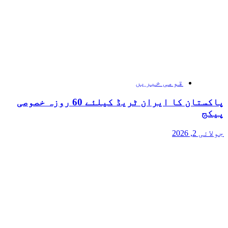
قومی خبریں
پاکستان کا ایران ٹریڈ کیلئے 60 روزہ خصوصی
پیکج
جولائی 2, 2026