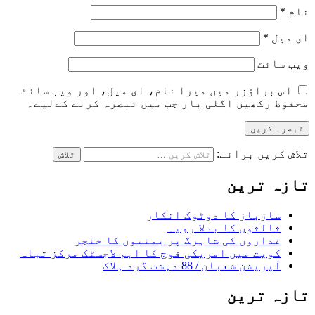
نام
*
ای میل
*
ویب‌ سائٹ
اس براؤزر میں میرا نام، ای میل، اور ویب سائٹ
محفوظ رکھیں اگلی بار جب میں تبصرہ کرنے کےلیے۔
تلاش کریں برائے:
تازہ ترین
سازباز کا دوٹوک انکار
ثالثوں کا بدلا رویہ
غداروں کی شاہرگ پر یمنیوں کا خنجر
کویت میں امریکی فوج کا اہم لاجسٹک مرکز تباہ
آپریشن شعبان / 88 دہشت گرد ہلاک
تازہ ترین