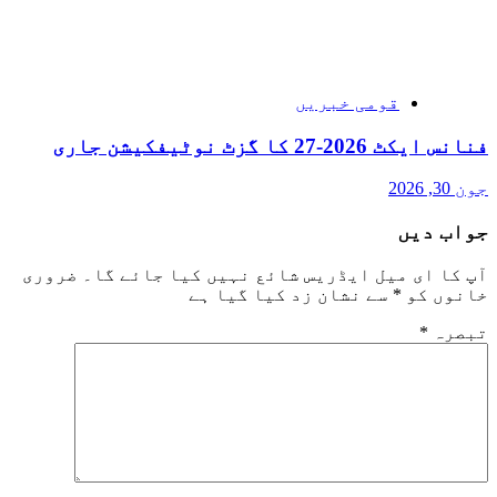
قومی خبریں
فنانس ایکٹ 2026-27 کا گزٹ نوٹیفکیشن جاری
جون 30, 2026
جواب دیں
آپ کا ای میل ایڈریس شائع نہیں کیا جائے گا۔
ضروری
خانوں کو
*
سے نشان زد کیا گیا ہے
تبصرہ
*