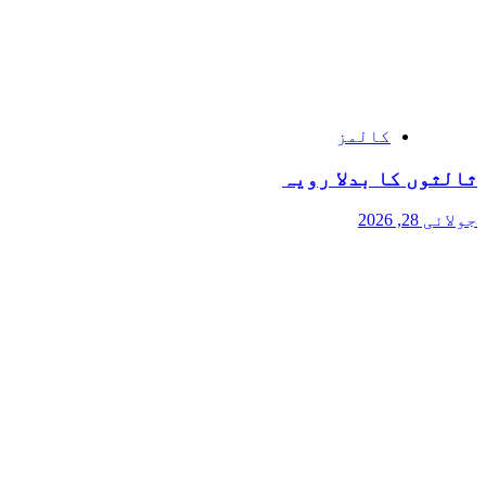
کالمز
ثالثوں کا بدلا رویہ
جولائی 28, 2026