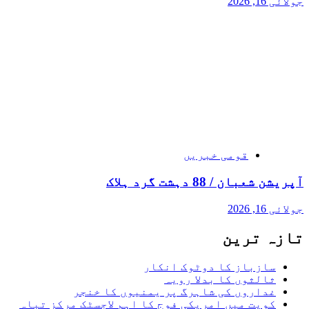
جولائی 16, 2026
قومی خبریں
آپریشن شعبان / 88 دہشت گرد ہلاک
جولائی 16, 2026
تازہ ترین
سازباز کا دوٹوک انکار
ثالثوں کا بدلا رویہ
غداروں کی شاہرگ پر یمنیوں کا خنجر
کویت میں امریکی فوج کا اہم لاجسٹک مرکز تباہ