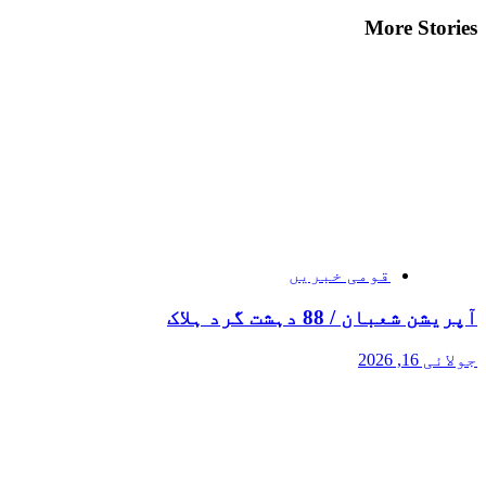
More Stories
قومی خبریں
آپریشن شعبان / 88 دہشت گرد ہلاک
جولائی 16, 2026