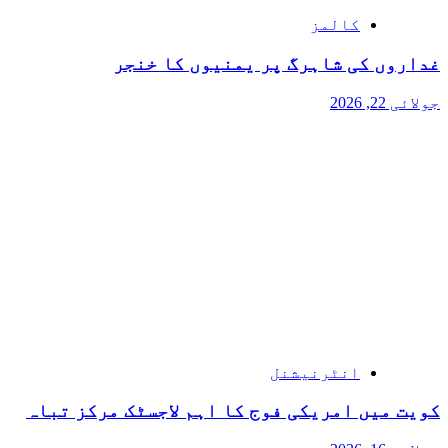
کالمز
غداروں کی شاہرگ پر یمنیوں کا خنجر
جولائی 22, 2026
انٹرنیشنل
کویت میں امریکی فوج کا اہم لاجسٹک مرکز تباہ