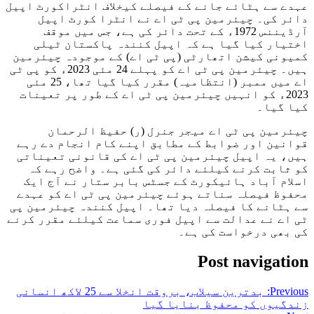
عہدے سے ہٹائے جانے کے فیصلے کیخلاف انٹراکورٹ اپیل
دائر کی۔ چیئرمین پی ٹی اے نے انٹرا کورٹ اپیل
آرڈیننس 1972ء کے تحت دائر کی ہے، جس میں موقف
اختیار کیا گیا ہے کہ اپیل کنندہ پاکستان ٹیلی
کمیونی کیشن اتھارٹی (پی ٹی اے) کے موجودہ چیئرمین
ہیں۔ چیئرمین پی ٹی اے کو پہلے 24 مئی 2023ء کو پی ٹی
اے میں ممبر (انتظامیہ) مقرر کیا گیا تھا، 25 مئی
2023ء کو انہیں چیئرمین پی ٹی اے کے طور پر تعینات
کیا گیا۔
چیئرمین پی ٹی اے میجر جنرل (ر) حفیظ الرحمان
قوانین اور ضوابط کے مطابق اپنے کام انجام دے رہے
ہیں، یہ اپیل چیئرمین پی ٹی اے کی قانونی تعیناتی
کو ثابت کرنے کیلئے دائر کی گئی ہے۔ واضح رہے کہ
اسلام آباد ہائیکورٹ کے جسٹس بابر ستار نے آج ایک
محفوظ فیصلہ سناتے ہوئے چیئرمین پی ٹی اے کو عہدے
سے ہٹانے کا فیصلہ دیا تھا۔ اپیل کنندہ چیئرمین پی
ٹی اے نے عدالت سے اپیل فوری سماعت کیلئے مقرر کرنے
کی بھی درخواست کی ہے۔
Post navigation
Previous:
بدترین سیلاب، بروقت انخلا سے 25 لاکھ انسانی
زندگیوں کو محفوظ بنایا گیا