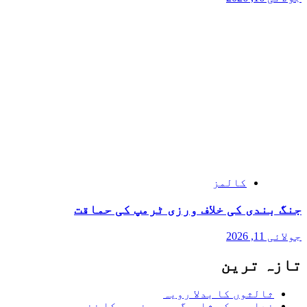
کالمز
جنگ بندی کی خلاف ورزی ٹرمپ کی حماقت
جولائی 11, 2026
تازہ ترین
ثالثوں کا بدلا رویہ
غداروں کی شاہرگ پر یمنیوں کا خنجر