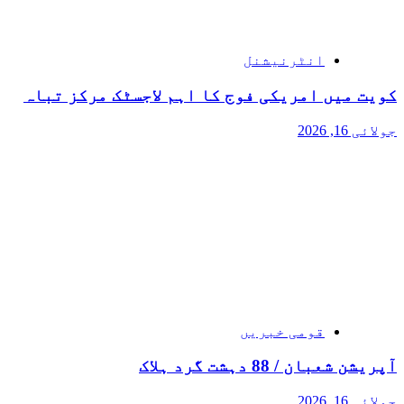
انٹرنیشنل
کویت میں امریکی فوج کا اہم لاجسٹک مرکز تباہ
جولائی 16, 2026
قومی خبریں
آپریشن شعبان / 88 دہشت گرد ہلاک
جولائی 16, 2026