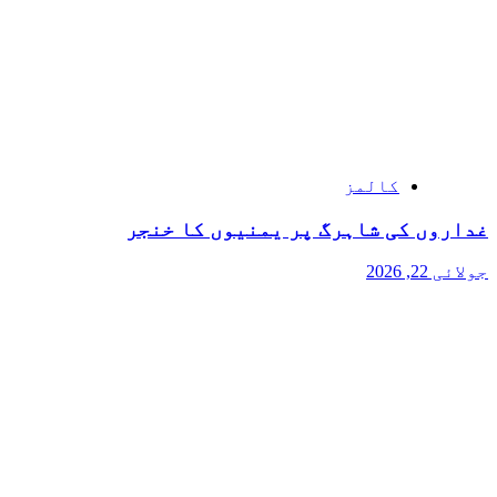
کالمز
غداروں کی شاہرگ پر یمنیوں کا خنجر
جولائی 22, 2026