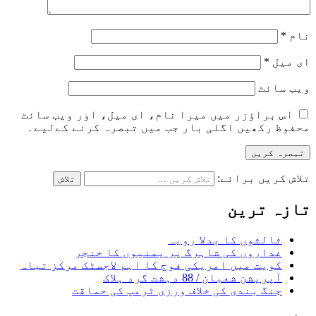
نام
*
ای میل
*
ویب‌ سائٹ
اس براؤزر میں میرا نام، ای میل، اور ویب سائٹ
محفوظ رکھیں اگلی بار جب میں تبصرہ کرنے کےلیے۔
تلاش کریں برائے:
تازہ ترین
ثالثوں کا بدلا رویہ
غداروں کی شاہرگ پر یمنیوں کا خنجر
کویت میں امریکی فوج کا اہم لاجسٹک مرکز تباہ
آپریشن شعبان / 88 دہشت گرد ہلاک
جنگ بندی کی خلاف ورزی ٹرمپ کی حماقت