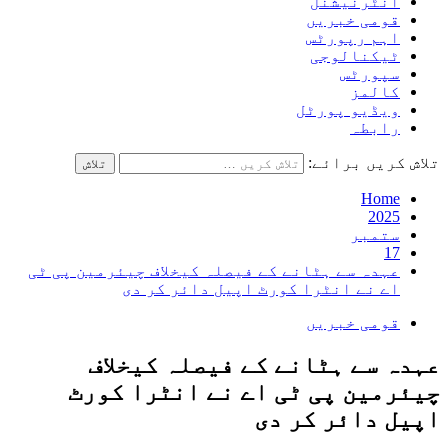
انٹرنیشنل
قومی خبریں
اہم رپورٹس
ٹیکنالوجی
سپورٹس
کالمز
ویڈیو پورٹل
رابطہ
تلاش کریں برائے:
Home
2025
ستمبر
17
عہدہ سے ہٹانے کے فیصلہ کیخلاف چیئرمین پی ٹی
اے نے انٹرا کورٹ اپیل دائر کر دی
قومی خبریں
عہدہ سے ہٹانے کے فیصلہ کیخلاف
چیئرمین پی ٹی اے نے انٹرا کورٹ
اپیل دائر کر دی