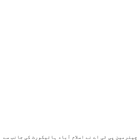
چیئرمین پی ٹی اے نے اسلام آباد ہائیکورٹ کی جانب سے