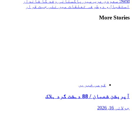
Next:
سعودی عرب میں پاکستانی وفد کا شاندار
استقبال، دوطرفہ تعلقات میں نئی جہت قرار
More Stories
قومی خبریں
آپریشن شعبان / 88 دہشت گرد ہلاک
جولائی 16, 2026