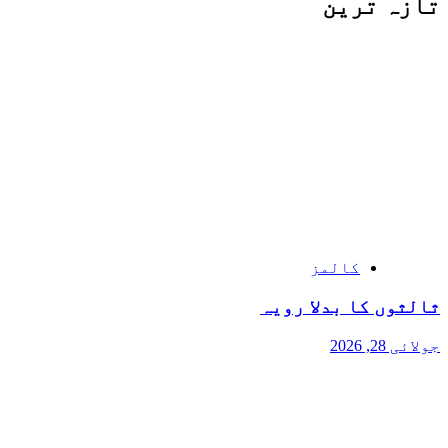
تازہ ترین
کالمز
ثالثوں کا بدلا رویہ
جولائی 28, 2026