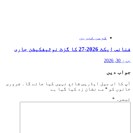
قومی خبریں
فنانس ایکٹ 2026-27 کا گزٹ نوٹیفکیشن جاری
جون 30, 2026
جواب دیں
آپ کا ای میل ایڈریس شائع نہیں کیا جائے گا۔
ضروری
خانوں کو
*
سے نشان زد کیا گیا ہے
تبصرہ
*