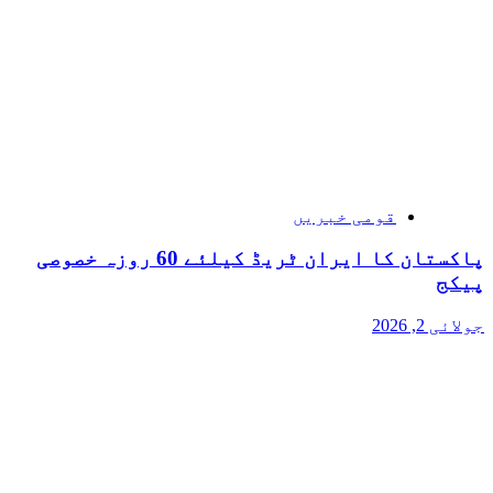
قومی خبریں
پاکستان کا ایران ٹریڈ کیلئے 60 روزہ خصوصی
پیکج
جولائی 2, 2026