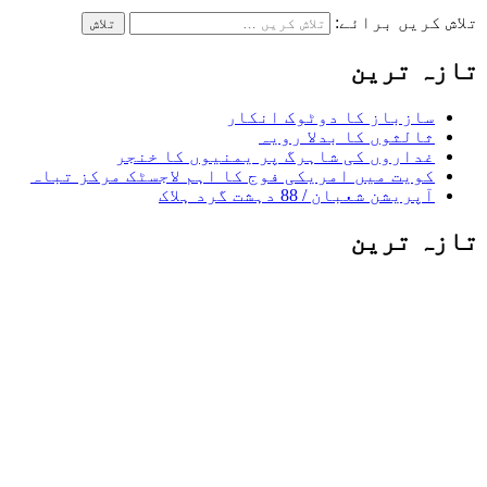
تلاش کریں برائے:
تازہ ترین
سازباز کا دوٹوک انکار
ثالثوں کا بدلا رویہ
غداروں کی شاہرگ پر یمنیوں کا خنجر
کویت میں امریکی فوج کا اہم لاجسٹک مرکز تباہ
آپریشن شعبان / 88 دہشت گرد ہلاک
تازہ ترین