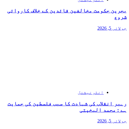
بحرین حکومت مخالفین قائدین کے خلاف کاروائی
شروع
جولائی 5, 2026
انٹرنیشنل
رہبر انقلاب کی شہادت کا سبب فلسطین کی حمایت
ہے : محمد البخیتی
جولائی 5, 2026