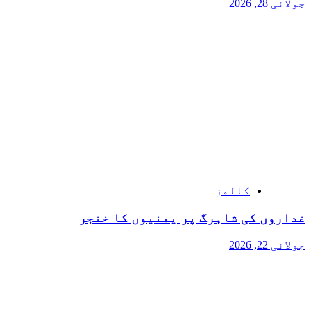
جولائی 28, 2026
کالمز
غداروں کی شاہرگ پر یمنیوں کا خنجر
جولائی 22, 2026