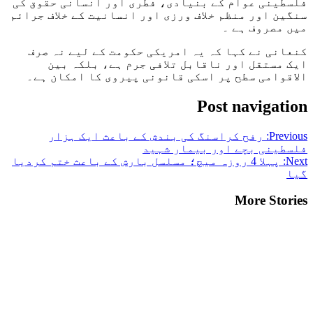
فلسطینی عوام کے بنیادی، فطری اور انسانی حقوق کی
سنگین اور منظم خلاف ورزی اور انسانیت کے خلاف جرائم
میں مصروف ہے ۔
کنعانی نے کہا کہ یہ امریکی حکومت کے لیے نہ صرف
ایک مستقل اور ناقابل تلافی جرم ہے، بلکہ بین
الاقوامی سطح پر اسکی قانونی پیروی کا امکان ہے۔
Post navigation
Previous:
رفح کراسنگ کی بندش کے باعث ایک ہزار
فلسطینی بچے اور بیمار شہید
Next:
پہلا 4 روزہ میچ؛ مسلسل بارش کے باعث ختم کردیا
گیا
More Stories