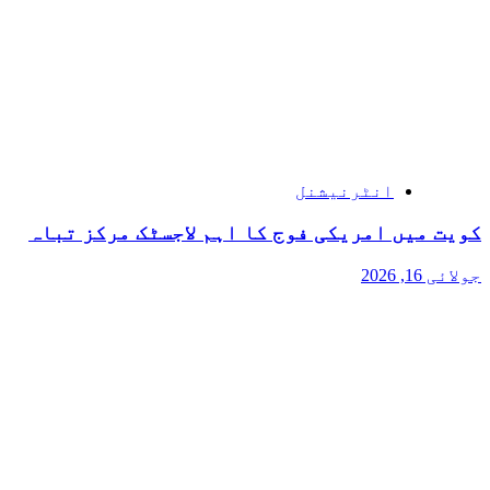
انٹرنیشنل
کویت میں امریکی فوج کا اہم لاجسٹک مرکز تباہ
جولائی 16, 2026