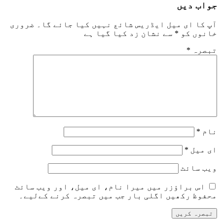
جواب دیں
آپ کا ای میل ایڈریس شائع نہیں کیا جائے گا۔
ضروری
خانوں کو
*
سے نشان زد کیا گیا ہے
تبصرہ
*
نام
*
ای میل
*
ویب‌ سائٹ
اس براؤزر میں میرا نام، ای میل، اور ویب سائٹ
محفوظ رکھیں اگلی بار جب میں تبصرہ کرنے کےلیے۔