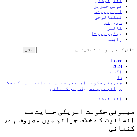
انٹرنیشنل
قومی خبریں
اہم رپورٹس
ٹیکنالوجی
سپورٹس
کالمز
ویڈیو پورٹل
رابطہ
تلاش کریں برائے:
Home
2024
اگست
15
صیہونی حکومت امریکی حمایت سے انسانیت کے خلاف
جرائم میں مصروف ہے، کنعانی
انٹرنیشنل
صیہونی حکومت امریکی حمایت سے
انسانیت کے خلاف جرائم میں مصروف ہے،
کنعانی