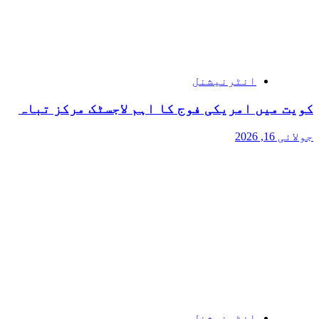
انٹرنیشنل
کویت میں امریکی فوج کا اہم لاجسٹک مرکز تباہ
جولائی 16, 2026
انٹرنیشنل