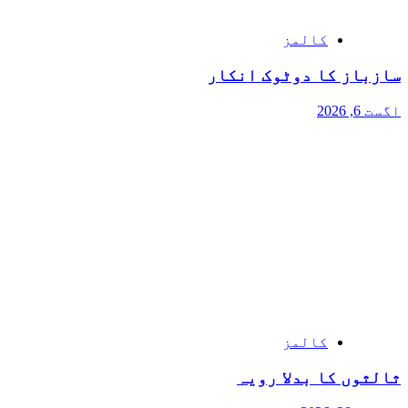
کالمز
سازباز کا دوٹوک انکار
اگست 6, 2026
کالمز
ثالثوں کا بدلا رویہ