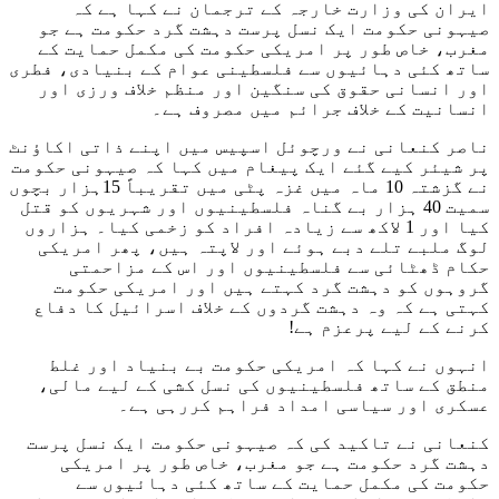
ایران کی وزارت خارجہ کے ترجمان نے کہا ہے کہ
صیہونی حکومت ایک نسل پرست دہشت گرد حکومت ہے جو
مغرب، خاص طور پر امریکی حکومت کی مکمل حمایت کے
ساتھ کئی دہائیوں سے فلسطینی عوام کے بنیادی، فطری
اور انسانی حقوق کی سنگین اور منظم خلاف ورزی اور
انسانیت کے خلاف جرائم میں مصروف ہے۔
ناصر کنعانی نے ورچوئل اسپیس میں اپنے ذاتی اکاؤنٹ
پر شیئر کیے گئے ایک پیغام میں کہا کہ صیہونی حکومت
نے گزشتہ 10 ماہ میں غزہ پٹی میں تقریباً 15ہزار بچوں
سمیت 40 ہزار بے گناہ فلسطینیوں اور شہریوں کو قتل
کیا اور 1 لاکھ سے زیادہ افراد کو زخمی کیا۔ ہزاروں
لوگ ملبے تلے دبے ہوئے اور لاپتہ ہیں، پھر امریکی
حکام ڈھٹائی سے فلسطینیوں اور اس کے مزاحمتی
گروہوں کو دہشت گرد کہتے ہیں اور امریکی حکومت
کہتی ہے کہ وہ دہشت گردوں کے خلاف اسرائیل کا دفاع
کرنے کے لیے پرعزم ہے!
انہوں نے کہا کہ امریکی حکومت بے بنیاد اور غلط
منطق کے ساتھ فلسطینیوں کی نسل کشی کے لیے مالی،
عسکری اور سیاسی امداد فراہم کررہی ہے۔
کنعانی نے تاکید کی کہ صیہونی حکومت ایک نسل پرست
دہشت گرد حکومت ہے جو مغرب، خاص طور پر امریکی
حکومت کی مکمل حمایت کے ساتھ کئی دہائیوں سے