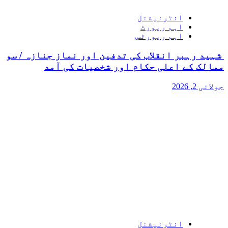
انٹرنیشنل
اہم رپورٹ
اہم رپورٹس
شہید رہبر انقلاب کی تدفین اور نماز جنازہ / سو
ممالک کے اعلی حکام اور شخصیات کی آمد
جولائی 2, 2026
انٹرنیشنل