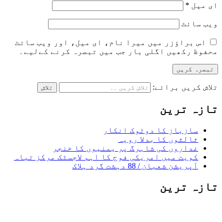
ای میل
*
ویب‌ سائٹ
اس براؤزر میں میرا نام، ای میل، اور ویب سائٹ
محفوظ رکھیں اگلی بار جب میں تبصرہ کرنے کےلیے۔
تلاش کریں برائے:
تازہ ترین
سازباز کا دوٹوک انکار
ثالثوں کا بدلا رویہ
غداروں کی شاہرگ پر یمنیوں کا خنجر
کویت میں امریکی فوج کا اہم لاجسٹک مرکز تباہ
آپریشن شعبان / 88 دہشت گرد ہلاک
تازہ ترین