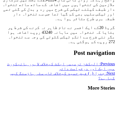
ملازمین کی تنخواہوں میں اضافہ کے ساتھ ساتھ تنخواہ
دار طبقے کیلئے ٹیکس کی شرح میں رد و بدل کی گئی تھی
اور ٹیکس سلیب بھی کم گیا تھا جس سے تنخواہ دار
طبقہ بری طرح متاثر ہوا ہے۔
گریڈ 20کے ایک افسر نے نام ظاہر نہ کرنے کی شرط پر
بتایا کہ تنخواہ میں ماہانہ 43240 روپے اضافہ ہوا
مگر نئی شرح سے انکم ٹیکس کٹوتی کی وجہ سے تنخواہ
272 روپے کم ہوگئی ہے۔
Post navigation
Previous:
الیکشن ترمیمی ایکٹ کیخلاف لاہور ہائیکورٹ
میں ایک اور درخواست دائر
Next:
جنرل (ر) فیض حمید کیخلاف ٹاپ سٹی ہاؤسنگ کیس
کیا ہے؟
More Stories