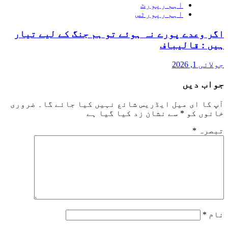
اہم رپورٹ
اہم رپورٹس
اگر وعدے پورے نہ ہوئے تو ہم جنگ کے لیے تیار
ہیں : قالیباف
جولائی 1, 2026
جواب دیں
آپ کا ای میل ایڈریس شائع نہیں کیا جائے گا۔
ضروری
خانوں کو
*
سے نشان زد کیا گیا ہے
تبصرہ
*
نام
*