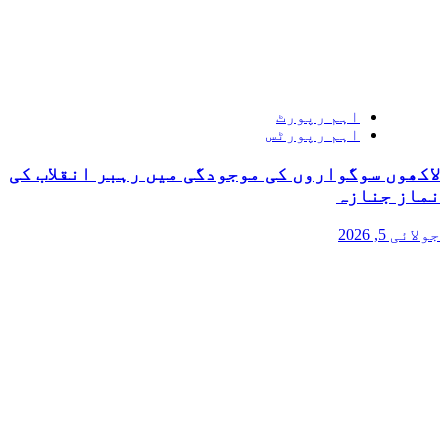
اہم رپورٹ
اہم رپورٹس
لاکھوں سوگواروں کی موجودگی میں رہبر انقلاب کی
نماز جنازہ
جولائی 5, 2026