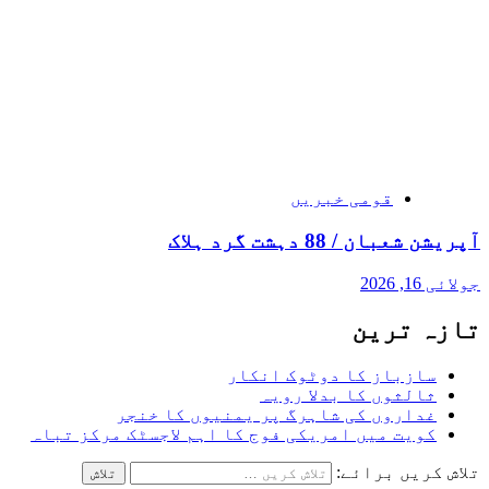
قومی خبریں
آپریشن شعبان / 88 دہشت گرد ہلاک
جولائی 16, 2026
تازہ ترین
سازباز کا دوٹوک انکار
ثالثوں کا بدلا رویہ
غداروں کی شاہرگ پر یمنیوں کا خنجر
کویت میں امریکی فوج کا اہم لاجسٹک مرکز تباہ
تلاش کریں برائے: