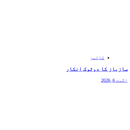
کالمز
سازباز کا دوٹوک انکار
اگست 6, 2026