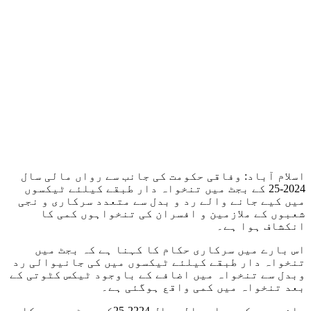
اسلام آباد: وفاقی حکومت کی جانب سے رواں مالی سال
2024-25 کے بجٹ میں تنخواہ دار طبقے کیلئے ٹیکسوں
میں کیے جانے والے رد و بدل سے متعدد سرکاری و نجی
شعبوں کے ملازمین و افسران کی تنخواہوں کمی کا
انکشاف ہوا ہے۔
اس بارے میں سرکاری حکام کا کہنا ہے کہ بجٹ میں
تنخواہ دار طبقے کیلئے ٹیکسوں میں کی جانیوالی رد
وبدل سے تنخواہ میں اضافے کے باوجود ٹیکس کٹوتی کے
بعد تنخواہ میں کمی واقع ہوگئی ہے۔
واضح رہے کہ رواں مالی سال 2224-25کے بجٹ میں سرکاری