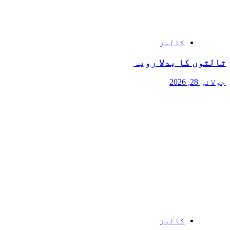
کالمز
ثالثوں کا بدلا رویہ
جولائی 28, 2026
کالمز