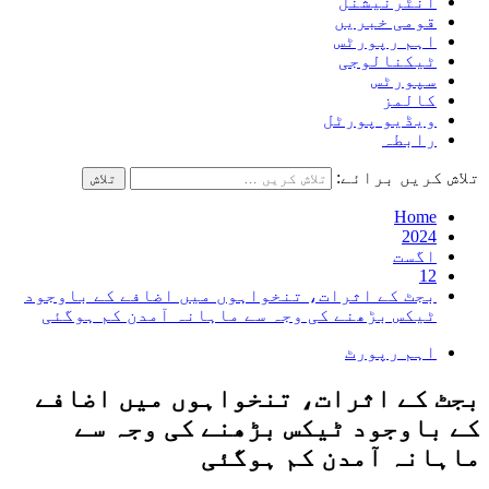
انٹرنیشنل
قومی خبریں
اہم رپورٹس
ٹیکنالوجی
سپورٹس
کالمز
ویڈیو پورٹل
رابطہ
تلاش کریں برائے:
Home
2024
اگست
12
بجٹ کے اثرات، تنخواہوں میں اضافے کے باوجود
ٹیکس بڑھنے کی وجہ سے ماہانہ آمدن کم ہوگئی
اہم رپورٹ
بجٹ کے اثرات، تنخواہوں میں اضافے
کے باوجود ٹیکس بڑھنے کی وجہ سے
ماہانہ آمدن کم ہوگئی