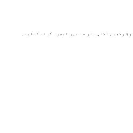
وظ رکھیں اگلی بار جب میں تبصرہ کرنے کےلیے۔