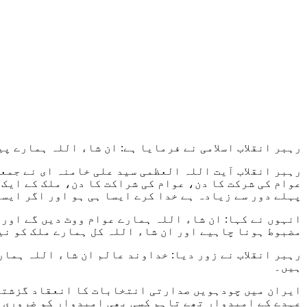
رہبر انقلاب اسلامی نے فرمایا ہے: ان شاء اللہ ہمارے پ
رہبر انقلاب آیت اللہ العظمی سید علی خامنہ ای نے جمعہ
عوام کی شرکت کا دن، عوام کی شراکت کا دن، ملک کے ایک 
پہلے دور سے زیادہ ہے خدا کرے ایسا ہی ہو اور اگر ایسا
انہوں نے کہا: ان شاء اللہ ہمارے عوام ووٹ دیں گے اور
مضبوط ہونا چاہیے اور ان شاء اللہ کل ہمارے ملک کو نی
رہبر انقلاب نے زور دیا: خداوند عالم ان شاء اللہ ہمار
ہيں۔
ایران میں چودہویں صدارتی انتخابات کا انعقاد گزشتہ 
عہدے کے امیدوار تھے تاہم کسی بھی امیدوار کو ضروری و