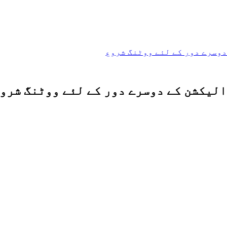
 دوسرے دور کے لئے ووٹنگ شروع
 الیکشن کے دوسرے دور کے لئے ووٹنگ شرو