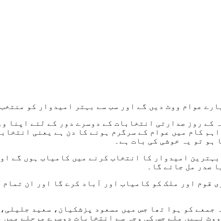
یارے عوام ووٹ دیں گے اور سب سے بہتر امیدوار کو منتخب
 کے روز صدارتی انتخابات کے دوسرے دور کے لئے اپنا وو
اہم کام میں عوام کے سرگرم ہونے کا دن ہے یعنی انتخابا
 ہو تو یہ خوشی کی بات ہے۔
 بہترین امیدوار کا انتخاب کرنے میں کامیاب ہوں گے اور
ا صدر مل جائے گا۔
ی قوم اور ملک کو کامیاب اور آباد کرے گا اور ان تمام ل
جمعے کو ہوا تھا جس میں مسعود پزشکیان، سعید جلیلی، 
وٹ نہيں ملے جس کی وجہ سے انتخابات دوسرے مرحلے میں م