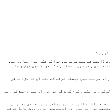
 کریں گے۔
ٹ ڈالنے کے بعد فرمایا: خدا کا شکر ہے اچھا دن ہے،
ت کا دن ہے، میں نے سنا ہے کہ عوام میں جوش و جذبہ
 اس مرحلے میں فیصلہ کرنے کے لئے ان کا عزم کافی
وگوں پر لطف و کرم کرے گا جو اس راہ میں زحمت کر رہے
محمد باقر قالیباف اور مصطفی پور محمدی صدارتی
نعقد ہو رہے ہیں اور اب سب سے زيادہ ووٹ حاصل کرنے