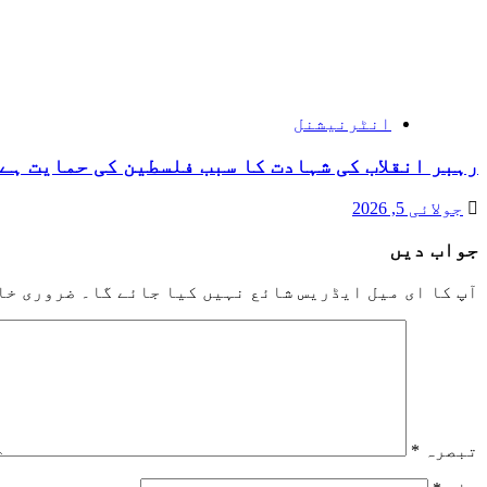
انٹرنیشنل
رہبر انقلاب کی شہادت کا سبب فلسطین کی حمایت ہے 
جولائی 5, 2026
جواب دیں
آپ کا ای میل ایڈریس شائع نہیں کیا جائے گا۔
ضروری خا
تبصرہ
*