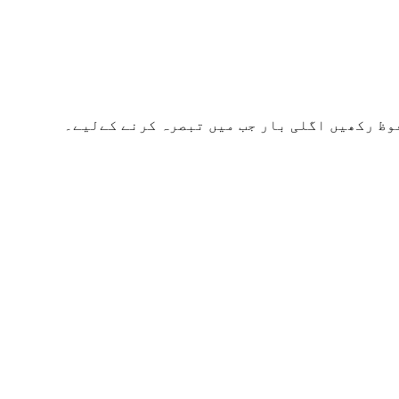
وظ رکھیں اگلی بار جب میں تبصرہ کرنے کےلیے۔