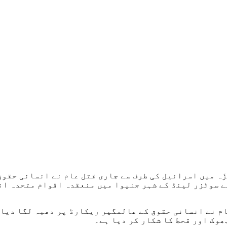
ّہ میں اسرائیل کی طرف سے جاری قتل عام نے انسانی حقو
ھوک اور قحط کا شکار کر دیا ہے۔