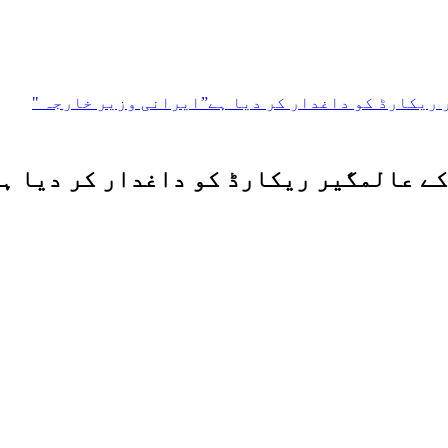
 ریکارڈ کو داغدار کر دیا ہے”ایرانی وزیر خارجہ "
 کے عالمگیر ریکارڈ کو داغدار کر دیا ہ