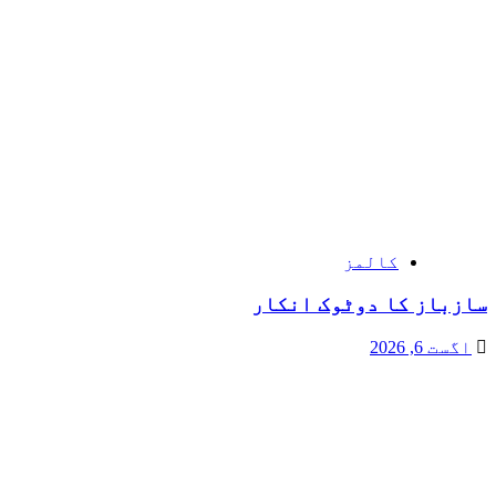
کالمز
سازباز کا دوٹوک انکار
اگست 6, 2026