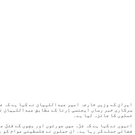
ایران کے وزیر خارجہ امیر عبداللہیان نے کہا ہے کہ غز
حملوں کا جائزہ لیا ہے۔
فضائی حملے کر رہا ہے۔ ان حملوں نے فلسطینی عوام کو ب