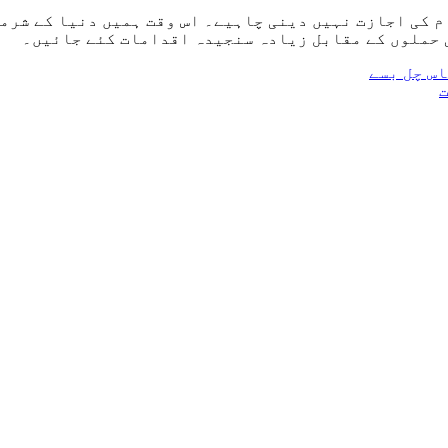
م کی اجازت نہیں دینی چاہیے۔ اس وقت ہمیں دنیا کے شرمن
ی حملوں کے مقابل زیادہ سنجیدہ اقدامات کئے جائیں۔
س چل بسے
ت