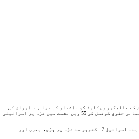
ق کے عالمگیر ریکارڈ کو داغدار کر دیا ہے۔ایران کی
سرکاری خبر رساں ایجنسی اِرنا کے مطابق عبداللہیان نے سوٹزر لینڈ کے شہر جنیوا میں منعقدہ اقوام متحدہ انسانی حقوق کونسل کی 55 ویں نشست میں غزّہ پر اسرائیلی
انہوں نے کہا ہے کہ غزّہ میں عورتوں اور بچوں کے قتل عام نے انسانی حقوق کے عالمگیر ریکارڈ پر دھبہ لگا دیا ہے۔ اسرائیل 7 اکتوبر سے غزّہ پر برّی، بحری اور