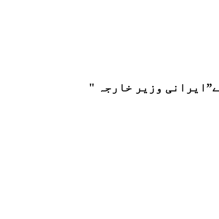
ے”ایرانی وزیر خارجہ "