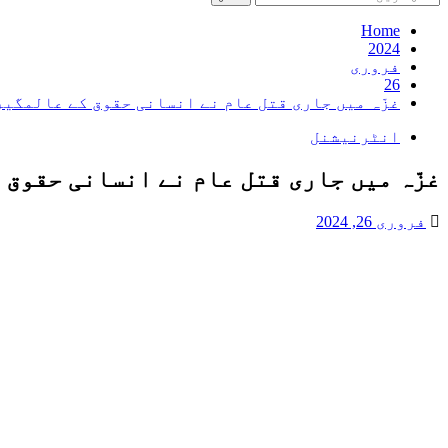
کریں
برائے:
Home
2024
فروری
26
غزّہ میں جاری قتل عام نے انسانی حقوق کے عالمگیر
انٹرنیشنل
غزّہ میں جاری قتل عام نے انسانی حقوق
فروری 26, 2024