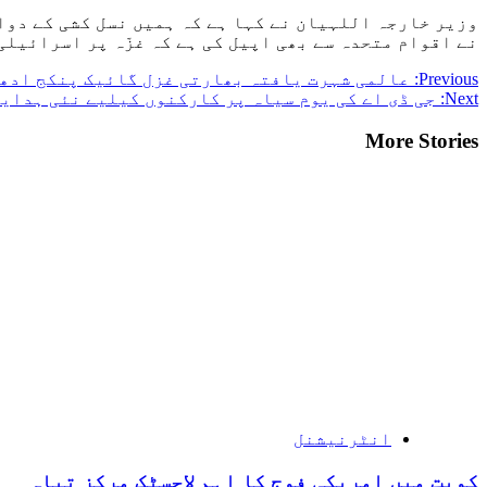
وزیر خارجہ اللہیان نے کہا ہے کہ ہمیں نسل کشی کے دوا
نے اقوام متحدہ سے بھی اپیل کی ہے کہ غزّہ پر اسرائیل
Post
Previous:
عالمی شہرت یافتہ بھارتی غزل گائیک پنکج ادھا
Next:
جی ڈی اے کی یوم سیاہ پر کارکنوں کیلیے نئی ہدای
navigation
More Stories
انٹرنیشنل
کویت میں امریکی فوج کا اہم لاجسٹک مرکز تباہ