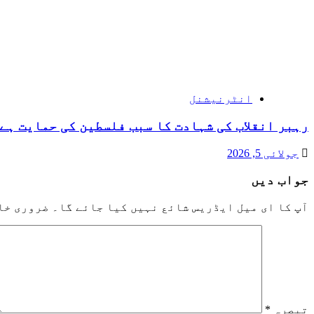
انٹرنیشنل
رہبر انقلاب کی شہادت کا سبب فلسطین کی حمایت ہے 
جولائی 5, 2026
جواب دیں
آپ کا ای میل ایڈریس شائع نہیں کیا جائے گا۔
ضروری خا
تبصرہ
*