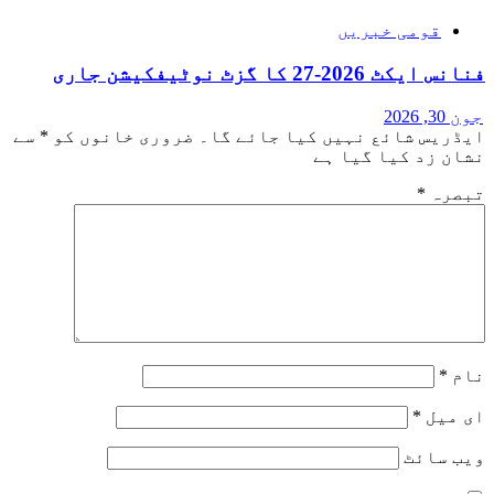
قومی خبریں
فنانس ایکٹ 2026-27 کا گزٹ نوٹیفکیشن جاری
جون 30, 2026
ایڈریس شائع نہیں کیا جائے گا۔
ضروری خانوں کو
*
سے
نشان زد کیا گیا ہے
تبصرہ
*
نام
*
ای میل
*
ویب‌ سائٹ