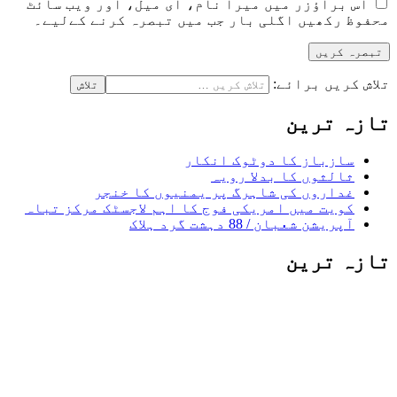
اس براؤزر میں میرا نام، ای میل، اور ویب سائٹ
محفوظ رکھیں اگلی بار جب میں تبصرہ کرنے کےلیے۔
تلاش کریں برائے:
تازہ ترین
سازباز کا دوٹوک انکار
ثالثوں کا بدلا رویہ
غداروں کی شاہرگ پر یمنیوں کا خنجر
کویت میں امریکی فوج کا اہم لاجسٹک مرکز تباہ
آپریشن شعبان / 88 دہشت گرد ہلاک
تازہ ترین