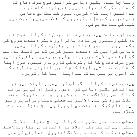
رہنا چاہیے، یقین دہانی کرائیں فوج صرف دفاع کا
کام کرے گی کاروبار نہیں، فوج اپنا کام کرے
عدالتیں اپنا کام کریں۔نیوز کے مطابق دفاعی
زمینوں پر کمرشل سرگرمیوں کے خلاف سپریم کورٹ میں
کیس کی سماعت ہوئی۔
دوران سماعت چیف جسٹس فائز عیسیٰ نے کہا کہ فوج نے
دی گئی زمینوں پر شادی ہالز اور دیگر دھندے شروع کر
رکھے ہیں۔ انہوں نے اٹارنی جنرل سے کہا کہ یقین
دہانی کرائیں کہ دھندے نہیں کریں گے تو ٹھیک ہے، سب
کو اپنے مینڈیٹ میں رہنا چاہیے، یقین دہانی کرائیں
فوج صرف دفاع کا کام کرے گی کاروبار نہیں، فوج اپنا
کام کرے عدالتیں اپنا کام کریں۔اٹارنی جنرل نے کہا
کہ اصول تو یہی ہے کہ سب اپنا اپنا کام کریں۔
چیف جسٹس نے کہا کہ اگر آپ کو ایسی ہدایات ہیں تو
عدالت کو یقین دہانی کرا دیں۔ وکیل ای ٹی پی بی نے
کہا کہ جس بلڈنگ سے تنازع شروع ہوا وہ متروکہ وقف
املاک بورڈ کی ہے، الاٹیز نے جعلی دستاویزات پر زمین
اپنے نام کرکے فروخت دی اب وہاں پانچ منزلہ عمارت
کھڑی ہے۔
جسٹس محمد علی مظہر نے کہا کہ پانچ منزلہ بلڈنگ
بنتی رہی تب متروکہ املاک بورڈ تماشائی بنا رہا؟چیف
جسٹس نے کہا کہ سندھ بلڈنگ کنٹرول اتھارٹی کی ملی