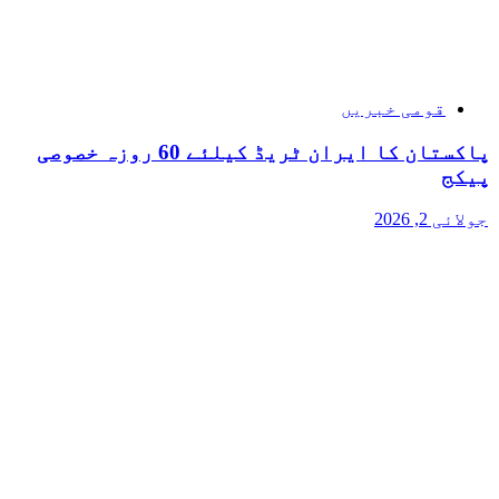
قومی خبریں
پاکستان کا ایران ٹریڈ کیلئے 60 روزہ خصوصی
پیکج
جولائی 2, 2026