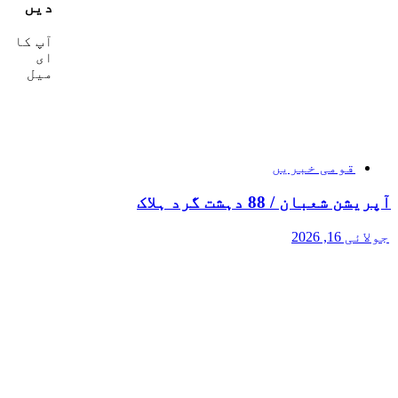
دیں
آپ کا
ای
میل
قومی خبریں
آپریشن شعبان / 88 دہشت گرد ہلاک
جولائی 16, 2026