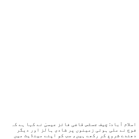
اسلام آباد: چیف جسٹس قاضی فائز عیسیٰ نے کہا ہے کہ
فوج نے ملی ہوئی زمینوں پر شادی ہالز اور دیگر
دھندے شروع کر رکھے ہیں، سب کو اپنے مینڈیٹ میں