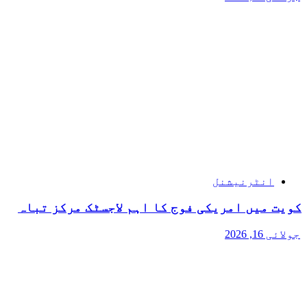
انٹرنیشنل
کویت میں امریکی فوج کا اہم لاجسٹک مرکز تباہ
جولائی 16, 2026