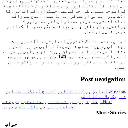
بھگت کے بغیر غیرقانونی تعمیرات ممکن نہیں، ایس سی
بی اے کے انسپکٹرز اور اوپر کے افسران کے اثاثے چیک
کرانے چاہئیں، کراچی کے سب رجسٹرارز کے اثاثوں کا
آڈٹ بھی ایف بی آر سے کرانا چاہیے، آمدن سے زائد
تمام اثاثوں سے رقم مسمار کی گئی عمارتوں کے
رہائشیوں کو ملنی چاہیے، سندھ حکومت یہ انکوائری
کبھی نہیں کرے گی۔
ڈی جی سندھ بلڈنگ کنٹرول اتھارٹی عدالت میں پیش
ہوئے اس پر چیف جسٹس نے پوچھا کہ ایس سی بی اے میں
کتنے انسپکٹرز اور افسران ہیں؟ ۔ڈی جی ایس بی سی اے
نے کہا کہ مجموعی طور پر 1400 ملازمین ہیں جن میں چھ
سو بلڈنگ انسپکٹر اور تین سو سینئر انسپکٹر شامل
ہیں۔
Post navigation
Previous:
اے این پی کا انتخابی نتائج کیخلاف احتجاجی
تحریک چلانے کا اعلان
Next:
بھارتی پولیس نے کسانوں کا احتجاج روکنے
کیلیے دہلی کی ناکہ بندی کردی
More Stories
جواب