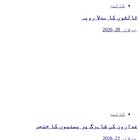
کالمز
ثالثوں کا بدلا رویہ
جولائی 28, 2026
کالمز
غداروں کی شاہرگ پر یمنیوں کا خنجر
جولائی 22, 2026