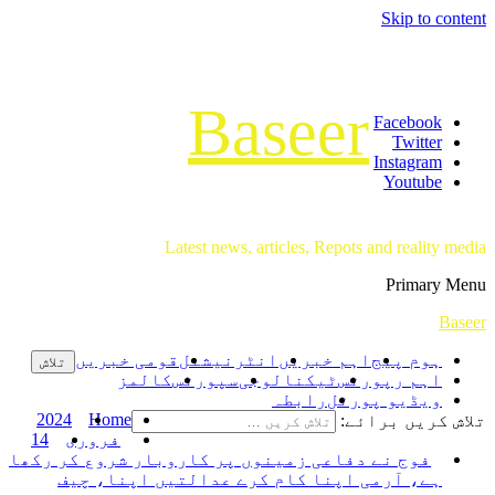
Skip to content
Baseer
Facebook
Twitter
Instagram
Youtube
Latest news, articles, Repots and reality media
Primary Menu
Baseer
ہوم پیج
اہم خبریں
انٹرنیشنل
قومی خبریں
اہم رپورٹس
ٹیکنالوجی
سپورٹس
کالمز
ویڈیو پورٹل
رابطہ
2024
Home
تلاش کریں برائے:
فروری
14
فوج نے دفاعی زمینوں پر کاروبار شروع کر رکھا
ہے، آرمی اپنا کام کرے عدالتیں اپنا، چیف