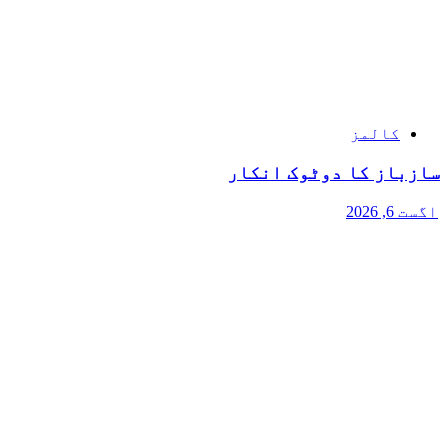
کالمز
سازباز کا دوٹوک انکار
اگست 6, 2026