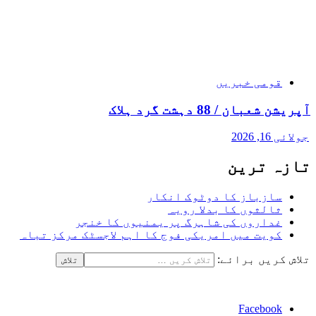
قومی خبریں
آپریشن شعبان / 88 دہشت گرد ہلاک
جولائی 16, 2026
تازہ ترین
سازباز کا دوٹوک انکار
ثالثوں کا بدلا رویہ
غداروں کی شاہرگ پر یمنیوں کا خنجر
کویت میں امریکی فوج کا اہم لاجسٹک مرکز تباہ
تلاش کریں برائے:
Facebook