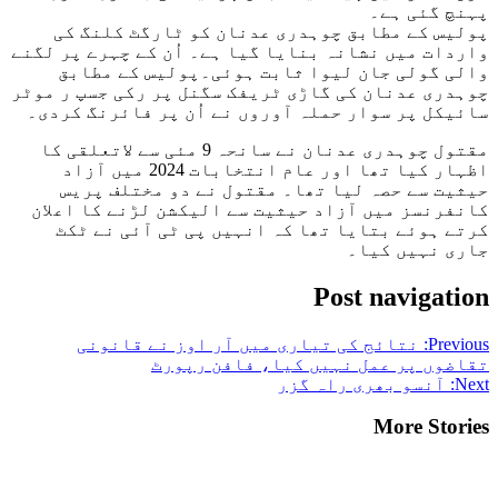
پہنچ گئی ہے۔
پولیس کے مطابق چوہدری عدنان کو ٹارگٹ کلنگ کی
واردات میں نشانہ بنایا گیا ہے۔ اُن کے چہرے پر لگنے
والی گولی جان لیوا ثابت ہوئی۔پولیس کے مطابق
چوہدری عدنان کی گاڑی ٹریفک سگنل پر رکی جسپ ر موٹر
سائیکل پر سوار حملہ آوروں نے اُن پر فائرنگ کردی۔
مقتول چوہدری عدنان نے سانحہ 9 مئی سے لاتعلقی کا
اظہار کیا تھا اور عام انتخابات 2024 میں آزاد
حیثیت سے حصہ لیا تھا۔ مقتول نے دو مختلف پریس
کانفرنسز میں آزاد حیثیت سے الیکشن لڑنے کا اعلان
کرتے ہوئے بتایا تھا کہ انہیں پی ٹی آئی نے ٹکٹ
جاری نہیں کیا۔
Post navigation
Previous:
نتائج کی تیاری میں آر اوز نے قانونی
تقاضوں پر عمل نہیں کیا، فافن رپورٹ
Next:
آنسو بھری راہ گزر
More Stories