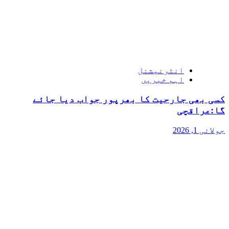
انٹرنیشنل
اہم خبریں
کسی بھی جارحیت کا بھرپور جواب دیا جائے
گا:عراقچی
جولائی 1, 2026