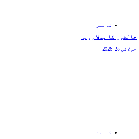
کالمز
ثالثوں کا بدلا رویہ
جولائی 28, 2026
کالمز