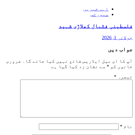
اہم خبریں
سپورٹس
فلسطینی فٹبال کھلاڑی شہید
جولائی 1, 2026
جواب دیں
آپ کا ای میل ایڈریس شائع نہیں کیا جائے گا۔
ضروری
خانوں کو
*
سے نشان زد کیا گیا ہے
تبصرہ
*
نام
*