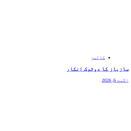
کالمز
سازباز کا دوٹوک انکار
اگست 6, 2026