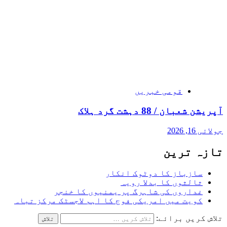
قومی خبریں
آپریشن شعبان / 88 دہشت گرد ہلاک
جولائی 16, 2026
تازہ ترین
سازباز کا دوٹوک انکار
ثالثوں کا بدلا رویہ
غداروں کی شاہرگ پر یمنیوں کا خنجر
کویت میں امریکی فوج کا اہم لاجسٹک مرکز تباہ
تلاش کریں برائے: