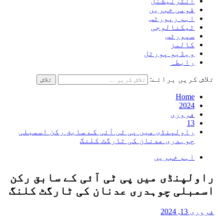
انٹرنیشنل
قومی خبریں
اہم رپورٹس
ٹیکنالوجی
سپورٹس
کالمز
ویڈیو پورٹل
رابطہ
تلاش کریں برائے:
Home
2024
فروری
13
راولپنڈی میں پی ٹی آئی کے سابق رکن اسمبلی
چوہدری عدنان کی ٹارگٹ کلنگ
اہم خبریں
راولپنڈی میں پی ٹی آئی کے سابق رکن
اسمبلی چوہدری عدنان کی ٹارگٹ کلنگ
فروری 13, 2024