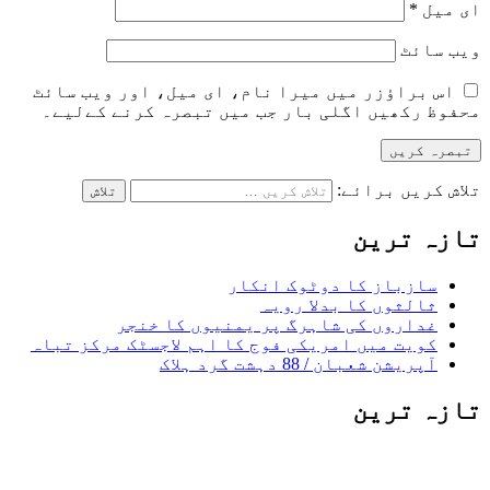
ای میل
*
ویب‌ سائٹ
اس براؤزر میں میرا نام، ای میل، اور ویب سائٹ
محفوظ رکھیں اگلی بار جب میں تبصرہ کرنے کےلیے۔
تلاش کریں برائے:
تازہ ترین
سازباز کا دوٹوک انکار
ثالثوں کا بدلا رویہ
غداروں کی شاہرگ پر یمنیوں کا خنجر
کویت میں امریکی فوج کا اہم لاجسٹک مرکز تباہ
آپریشن شعبان / 88 دہشت گرد ہلاک
تازہ ترین