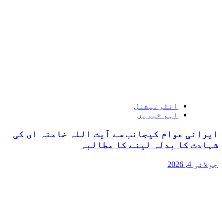
انٹرنیشنل
اہم خبریں
ایرانی عوام کیجانب سے آیت اللہ خامنہ ای کی
شہادت کا بدلہ لینے کا مطالبہ
جولائی 4, 2026