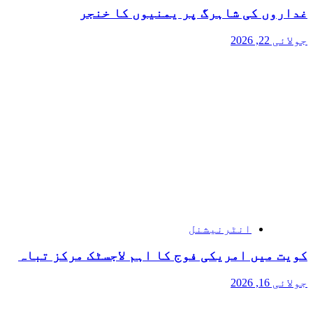
غداروں کی شاہرگ پر یمنیوں کا خنجر
جولائی 22, 2026
انٹرنیشنل
کویت میں امریکی فوج کا اہم لاجسٹک مرکز تباہ
جولائی 16, 2026