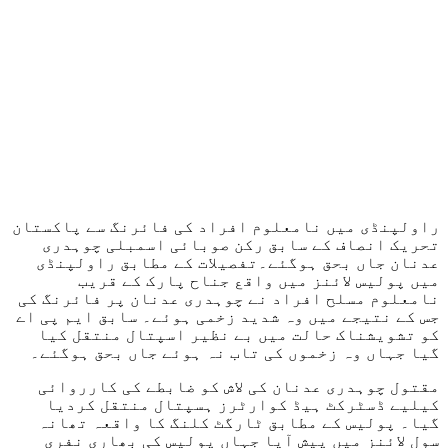
راولپنڈی میں نامعلوم افراد کی فائرنگ سے پاکستان
تحریک انصاف کے سابق رکن صوبائی اسمبلی چوہدری
عدنان جاں بحق ہوگئے۔تفصیلات کے مطابق راولپنڈی
میں پولیس لائنز میں واقع جناح پارک کے قریب
نامعلوم مسلح افراد نے چوہدری عدنان پر فائرنگ کی
جس کے نتیجے میں وہ شدید زخمی ہوئے۔ سابق ایم پی اے
کو تشویشناک حالت میں بے نظیر اسپتال منتقل کیا
گیا جہاں وہ زخموں کی تاب نہ ہوئے جاں بحق ہوگئے۔
مقتول چوہدری عدنان کی لاش کو ضابطے کی کارروائی
کیلیے ڈسٹرکٹ ہیڈ کوارٹرز ہسپتال منتقل کردیا
گیا۔ پولیس کے مطابق ٹارگٹ کلنگ کا واقعہ تھانہ
سول لائنز میں پیش آیا جہاں پولیس کی بھاری نفری