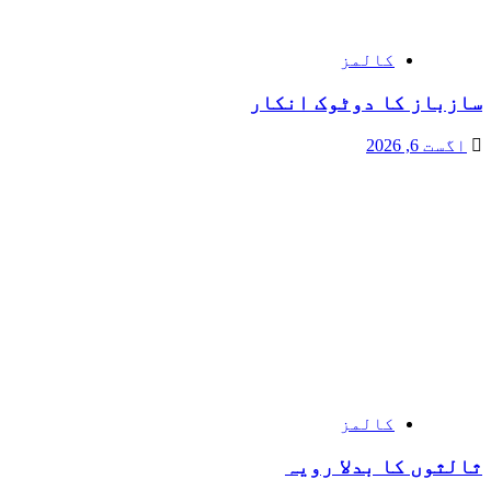
کالمز
سازباز کا دوٹوک انکار
اگست 6, 2026
کالمز
ثالثوں کا بدلا رویہ