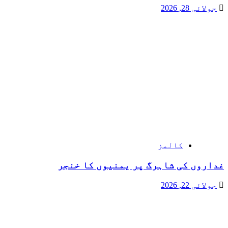
جولائی 28, 2026
کالمز
غداروں کی شاہرگ پر یمنیوں کا خنجر
جولائی 22, 2026