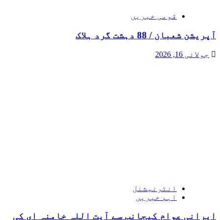
قومی خبریں
آپریشن شعبان / 88 دہشت گرد ہلاک
جولائی 16, 2026
انٹرنیشنل
اہم خبریں
ایرانی عوام کیجانب سے آیت اللہ خامنہ ای کی