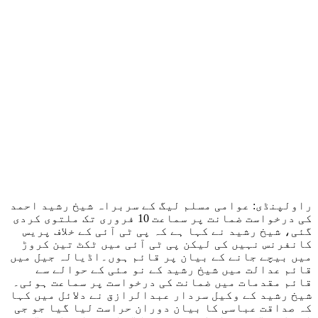
راولپنڈی: عوامی مسلم لیگ کے سربراہ شیخ رشید احمد
کی درخواست ضمانت پر سماعت 10 فروری تک ملتوی کردی
گئی، شیخ رشید نے کہا ہے کہ پی ٹی آئی کے خلاف پریس
کانفرنس نہیں کی لیکن پی ٹی آئی میں ٹکٹ تین کروڑ
میں بیچے جانے کے بیان پر قائم ہوں۔اڈیالہ جیل میں
قائم عدالت میں شیخ رشید کے نو مئی کے حوالے سے
قائم مقدمات میں ضمانت کی درخواست پر سماعت ہوئی۔
شیخ رشید کے وکیل سردار عبدالرازق نے دلائل میں کہا
کہ صداقت عباسی کا بیان دوران حراست لیا گیا جو جی