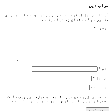
جواب دیں
آپ کا ای میل ایڈریس شائع نہیں کیا جائے گا۔
ضروری
خانوں کو
*
سے نشان زد کیا گیا ہے
تبصرہ
*
نام
*
ای میل
*
ویب‌ سائٹ
اس براؤزر میں میرا نام، ای میل، اور ویب سائٹ
محفوظ رکھیں اگلی بار جب میں تبصرہ کرنے کےلیے۔