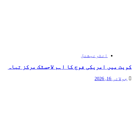
انٹرنیشنل
کویت میں امریکی فوج کا اہم لاجسٹک مرکز تباہ
جولائی 16, 2026