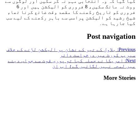
کیا گیا کہ وہ انتخابی مہم نہ کر سکیں اور لوگوں سے
ووٹ نہ مانگ سکیں، 8 فروری کو الیکشن ہیں اور 6
فروری کو تاریخ رکھنے کا مقصد وقت ضائع کرنا تھا،
شیخ رشید کو الیکشن پراسس سے باہر رکھنے کے لیے سب
کیا جارہا ہے۔
Post navigation
Previous:
بلاول کے تیر کے نشان پر الیکشن لڑنے کے خلاف
سپریم کورٹ میں درخواست دائر
Next:
امریکا نے حملہ کیا تو پوری قوت سے جواب دینے
میں لمحہ نہیں لگائیں گے؛ ایران
More Stories