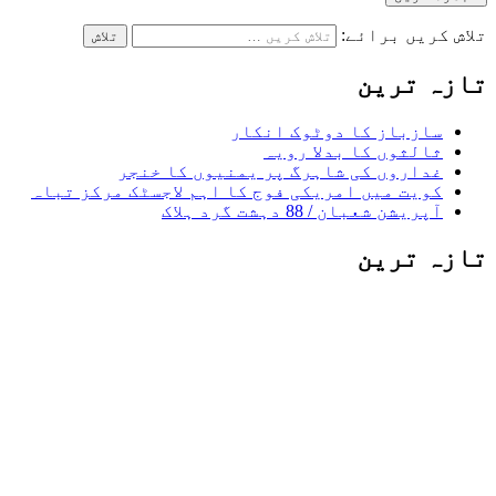
تلاش کریں برائے:
تازہ ترین
سازباز کا دوٹوک انکار
ثالثوں کا بدلا رویہ
غداروں کی شاہرگ پر یمنیوں کا خنجر
کویت میں امریکی فوج کا اہم لاجسٹک مرکز تباہ
آپریشن شعبان / 88 دہشت گرد ہلاک
تازہ ترین