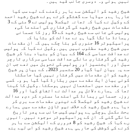
نہیں ہوئی وہ دوسری جانب قید ہیں۔
شیخ رشید کو الیکشن سے باہر رکھنے کے لیے سب کیا
جارہا ہے، میڈیا سے گفتگو کرتے ہوئے شیخ رشید احمد
کے وکیل نے کہا کہ تھانہ ٹیکسلا پولیس نے 9 مئی کے 3
مقدمات میں شیخ رشید کی گرفتاری کی استدعا کی،
پولیس کی جانب سے شیخ رشید کے 15 روز کا جسمانی
ریمانڈ مانگا گیا ہم نے عدالت کو بتایا کہ
پراسیکیوٹر 16 جنوری کو بتا چکے ہیں کہ ان مقدمات
میں شیخ رشید مطلوب نہیں ہیں۔وکیل نے کہا کہ پولیس
نے صداقت عباسی کے 164 کے بیان کو بنیاد بنا کر شیخ
رشید کی گرفتاری مانگی صداقت عباسی سرکاری ٹارچر
سیل اور ایجنسیز اور پولیس کی تحویل میں تھے جب ان
سے یہ بیان لیا گیا، 20 ستمبر 2023ء کے بیان پر شیخ
رشید کو ان مقدمات میں گرفتار نہیں کیا جاسکتا
کوئی بیان ایک مقدمے میں ریکارڈ کیا گیا ہو وہ کسی
اور مقدمے میں استعمال نہیں ہوسکتا۔وکیل کا کہنا
تھا کہ ہمارے دلائل پر عدالت نے اتفاق کیا اور 16
روزہ جسمانی ریمانڈ کی استدعا مسترد کر دی، عدالت
نے شیخ رشید کو ٹیکسلا کے تینوں مقدمات سے بری کر
دیا ہے، شیخ رشید کے خلاف نیو ٹاؤن مقدمے میں ہمارے
بحث مکمل ہوچکی ہے پولیس کیس جانب سے پھر تاریخ
مانگی گئی کہ ان کے پراسیکیوٹر موجود نہیں۔انہوں
ںے کہا کہ شیخ رشید کو 8 فروری کے الیکشن سے باہر
کرنے کی کوشش کی جارہی ہے، شیخ رشید کو اس لیے بند