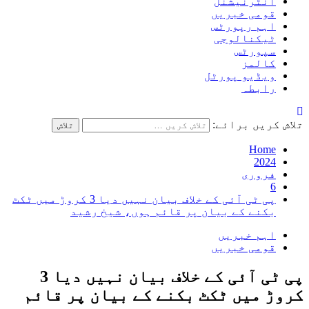
انٹرنیشنل
قومی خبریں
اہم رپورٹس
ٹیکنالوجی
سپورٹس
کالمز
ویڈیو پورٹل
رابطہ
تلاش کریں برائے:
Home
2024
فروری
6
پی ٹی آئی کے خلاف بیان نہیں دیا 3 کروڑ میں ٹکٹ
بکنے کے بیان پر قائم ہوں، شیخ رشید
اہم خبریں
قومی خبریں
پی ٹی آئی کے خلاف بیان نہیں دیا 3
کروڑ میں ٹکٹ بکنے کے بیان پر قائم