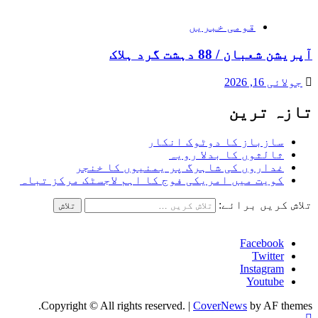
قومی خبریں
آپریشن شعبان / 88 دہشت گرد ہلاک
جولائی 16, 2026
تازہ ترین
سازباز کا دوٹوک انکار
ثالثوں کا بدلا رویہ
غداروں کی شاہرگ پر یمنیوں کا خنجر
کویت میں امریکی فوج کا اہم لاجسٹک مرکز تباہ
تلاش کریں برائے:
Facebook
Twitter
Instagram
Youtube
Copyright © All rights reserved.
|
CoverNews
by AF themes.