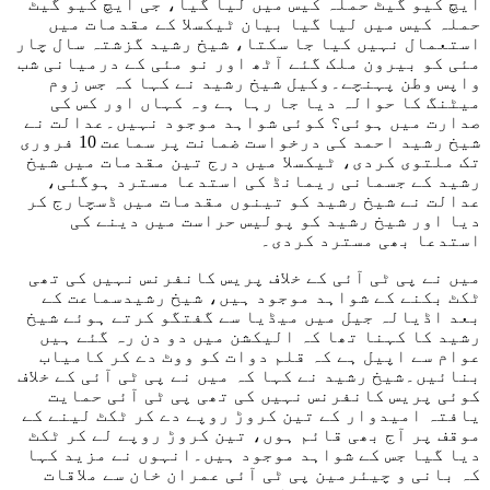
ایچ کیو گیٹ حملہ کیس میں لیا گیا، جی ایچ کیو گیٹ
حملہ کیس میں لیا گیا بیان ٹیکسلا کے مقدمات میں
استعمال نہیں کیا جا سکتا، شیخ رشید گزشتہ سال چار
مئی کو بیرون ملک گئے آٹھ اور نو مئی کے درمیانی شب
واپس وطن پہنچے۔وکیل شیخ رشید نے کہا کہ جس زوم
میٹنگ کا حوالہ دیا جا رہا ہے وہ کہاں اور کس کی
صدارت میں ہوئی؟ کوئی شواہد موجود نہیں۔عدالت نے
شیخ رشید احمد کی درخواست ضمانت پر سماعت 10 فروری
تک ملتوی کردی، ٹیکسلا میں درج تین مقدمات میں شیخ
رشید کے جسمانی ریمانڈ کی استدعا مسترد ہوگئی،
عدالت نے شیخ رشید کو تینوں مقدمات میں ڈسچارج کر
دیا اور شیخ رشید کو پولیس حراست میں دینے کی
استدعا بھی مسترد کردی۔
میں نے پی ٹی آئی کے خلاف پریس کانفرنس نہیں کی تھی
ٹکٹ بکنے کے شواہد موجود ہیں، شیخ رشیدسماعت کے
بعد اڈیالہ جیل میں میڈیا سے گفتگو کرتے ہوئے شیخ
رشید کا کہنا تھا کہ الیکشن میں دو دن رہ گئے ہیں
عوام سے اپیل ہے کہ قلم دوات کو ووٹ دے کر کامیاب
بنائیں۔شیخ رشید نے کہا کہ میں نے پی ٹی آئی کے خلاف
کوئی پریس کانفرنس نہیں کی تھی پی ٹی آئی حمایت
یافتہ امیدوار کے تین کروڑ روپے دے کر ٹکٹ لینے کے
موقف پر آج بھی قائم ہوں، تین کروڑ روپے لے کر ٹکٹ
دیا گیا جس کے شواہد موجود ہیں۔انہوں نے مزید کہا
کہ بانی و چیئرمین پی ٹی آئی عمران خان سے ملاقات