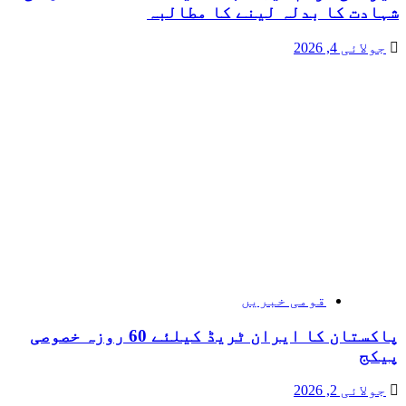
شہادت کا بدلہ لینے کا مطالبہ
جولائی 4, 2026
قومی خبریں
پاکستان کا ایران ٹریڈ کیلئے 60 روزہ خصوصی
پیکج
جولائی 2, 2026