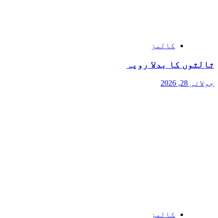
کالمز
ثالثوں کا بدلا رویہ
جولائی 28, 2026
کالمز