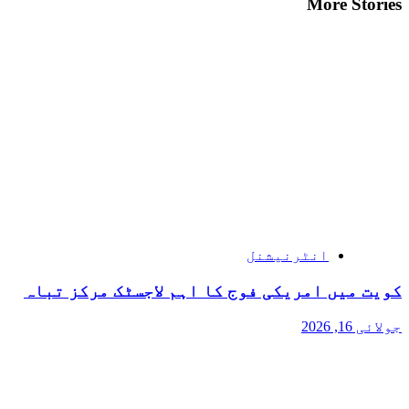
More Stories
انٹرنیشنل
کویت میں امریکی فوج کا اہم لاجسٹک مرکز تباہ
جولائی 16, 2026