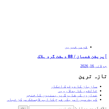
قومی خبریں
آپریشن شعبان / 88 دہشت گرد ہلاک
جولائی 16, 2026
تازہ ترین
سازباز کا دوٹوک انکار
ثالثوں کا بدلا رویہ
غداروں کی شاہرگ پر یمنیوں کا خنجر
کویت میں امریکی فوج کا اہم لاجسٹک مرکز تباہ
تلاش کریں برائے: