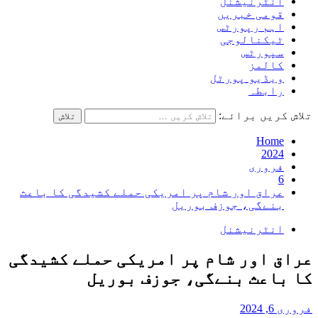
انٹرنیشنل
قومی خبریں
اہم رپورٹس
ٹیکنالوجی
سپورٹس
کالمز
ویڈیو پورٹل
رابطہ
تلاش کریں برائے:
Home
2024
فروری
6
عراق اور شام پر امریکی حملے کشیدگی کا باعث
بنےگی، جوزف بوریل
انٹرنیشنل
عراق اور شام پر امریکی حملے کشیدگی
کا باعث بنےگی، جوزف بوریل
فروری 6, 2024