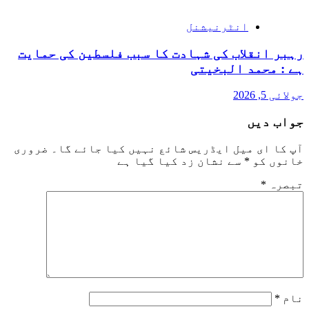
انٹرنیشنل
رہبر انقلاب کی شہادت کا سبب فلسطین کی حمایت
ہے : محمد البخیتی
جولائی 5, 2026
جواب دیں
آپ کا ای میل ایڈریس شائع نہیں کیا جائے گا۔
ضروری
خانوں کو
*
سے نشان زد کیا گیا ہے
تبصرہ
*
نام
*