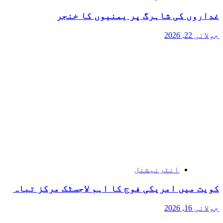
غداروں کی شاہرگ پر یمنیوں کا خنجر
جولائی 22, 2026
انٹرنیشنل
کویت میں امریکی فوج کا اہم لاجسٹک مرکز تباہ
جولائی 16, 2026