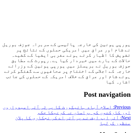
یورپی یونین کی خارجہ پالیسی کے سربراہ جوزف بوریل
نے شام اور عراق میں امریکی حملوں کے نتائج پر
تشویش کا اظہار کرتے ہوئے مغربی ایشیا کے کشیدہ
حالات کے بارے میں خبردار کیا ہے۔رپورٹ کے مطابق
جوزف بوریل نے بریسلز میں یورپی یونین کے وزرائے
خارجہ کے اجلاس کے اختتام پر صحافیوں سے گفتگو کرتے
ہوئے شام اور عراق کے خلاف امریکہ کے حملوں کی جانب
اشارہ کیا
Post navigation
Previous:
اسلام آباد ہائیکورٹ کا پی ٹی آئی امیدواروں
اور کارکنوں کو ہراساں نہ کرنیکا حکم
Next:
آئی ایم ایف نے پی آئی اے کی نجکاری کا پلان
منظور کرلیا