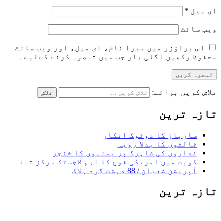
ای میل
*
ویب‌ سائٹ
اس براؤزر میں میرا نام، ای میل، اور ویب سائٹ
محفوظ رکھیں اگلی بار جب میں تبصرہ کرنے کےلیے۔
تلاش کریں برائے:
تازہ ترین
سازباز کا دوٹوک انکار
ثالثوں کا بدلا رویہ
غداروں کی شاہرگ پر یمنیوں کا خنجر
کویت میں امریکی فوج کا اہم لاجسٹک مرکز تباہ
آپریشن شعبان / 88 دہشت گرد ہلاک
تازہ ترین