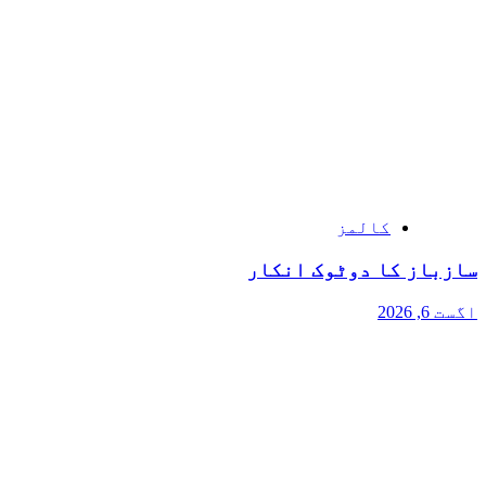
کالمز
سازباز کا دوٹوک انکار
اگست 6, 2026