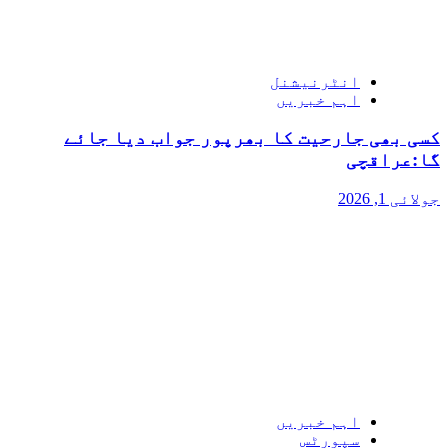
انٹرنیشنل
اہم خبریں
کسی بھی جارحیت کا بھرپور جواب دیا جائے
گا:عراقچی
جولائی 1, 2026
اہم خبریں
سپورٹس