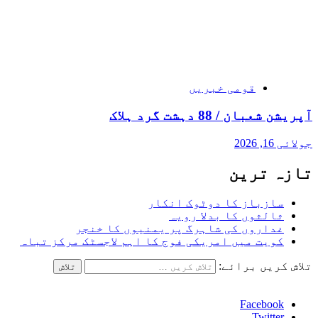
قومی خبریں
آپریشن شعبان / 88 دہشت گرد ہلاک
جولائی 16, 2026
تازہ ترین
سازباز کا دوٹوک انکار
ثالثوں کا بدلا رویہ
غداروں کی شاہرگ پر یمنیوں کا خنجر
کویت میں امریکی فوج کا اہم لاجسٹک مرکز تباہ
تلاش کریں برائے:
Facebook
Twitter