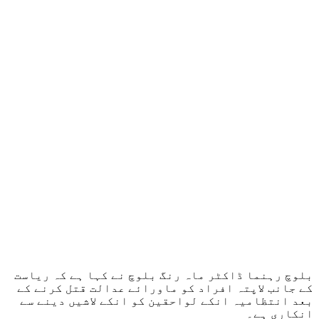
بلوچ رہنما ڈاکٹر ماہ رنگ بلوچ نے کہا ہے کہ ریاست
کے جانب لاپتہ افراد کو ماورائے عدالت قتل کرنے کے
بعد انتظامیہ انکے لواحقین کو انکے لاشیں دینے سے
انکاری ہے۔