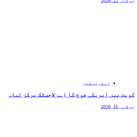
جولائی 22, 2026
انٹرنیشنل
کویت میں امریکی فوج کا اہم لاجسٹک مرکز تباہ
جولائی 16, 2026