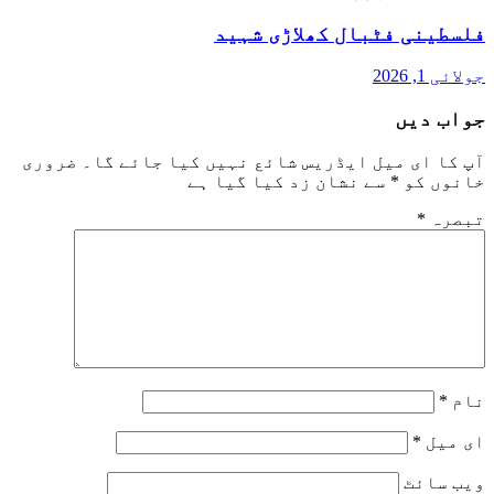
فلسطینی فٹبال کھلاڑی شہید
جولائی 1, 2026
جواب دیں
آپ کا ای میل ایڈریس شائع نہیں کیا جائے گا۔
ضروری
خانوں کو
*
سے نشان زد کیا گیا ہے
تبصرہ
*
نام
*
ای میل
*
ویب‌ سائٹ