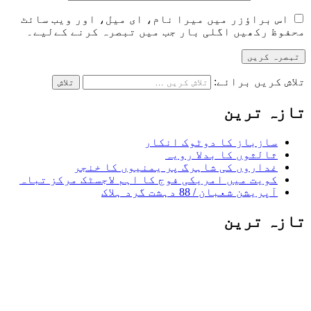
اس براؤزر میں میرا نام، ای میل، اور ویب سائٹ
محفوظ رکھیں اگلی بار جب میں تبصرہ کرنے کےلیے۔
تلاش کریں برائے:
تازہ ترین
سازباز کا دوٹوک انکار
ثالثوں کا بدلا رویہ
غداروں کی شاہرگ پر یمنیوں کا خنجر
کویت میں امریکی فوج کا اہم لاجسٹک مرکز تباہ
آپریشن شعبان / 88 دہشت گرد ہلاک
تازہ ترین