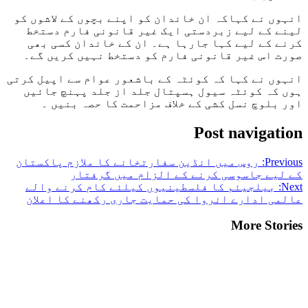
انہوں نے کہاکہ ان خاندان کو اپنے بچوں کے لاشوں کو
لینے کے لیے زبردستی ایک غیر قانونی فارم دستخط
کرنے کے لیے کہا جارہا ہے۔ ان کے خاندان کسی بھی
صورت اس غیر قانونی فارم کو دستخط نہیں کریں گے۔
انہوں نے کہا کہ کوئٹہ کے باشعور عوام سے اپیل کرتی
ہوں کہ کوئٹہ سیول ہسپتال جلد از جلد پہنچ جائیں
اور بلوچ نسل کشی کے خلاف مزاحمت کا حصہ بنیں ۔
Post navigation
Previous:
روس میں انڈین سفارتخانے کا ملازم پاکستان
کے لیے جاسوسی کرنے کے الزام میں گرفتار
Next:
بیلجیئم کا فلسطینیوں کیلئے کام کرنے والے
عالمی ادارے انروا کی حمایت جاری رکھنے کا اعلان
More Stories