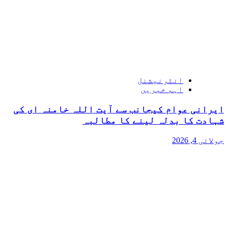
انٹرنیشنل
اہم خبریں
ایرانی عوام کیجانب سے آیت اللہ خامنہ ای کی
شہادت کا بدلہ لینے کا مطالبہ
جولائی 4, 2026