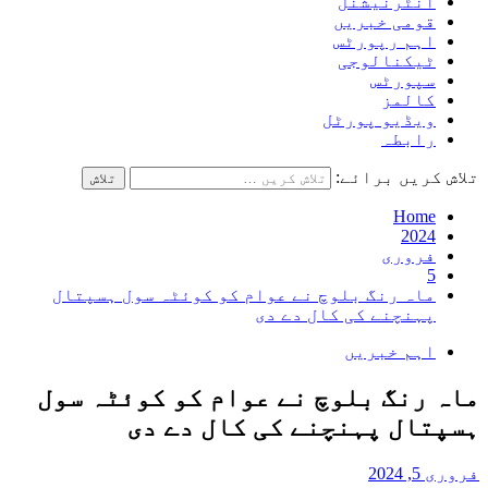
انٹرنیشنل
قومی خبریں
اہم رپورٹس
ٹیکنالوجی
سپورٹس
کالمز
ویڈیو پورٹل
رابطہ
تلاش کریں برائے:
Home
2024
فروری
5
ماہ رنگ بلوچ نے عوام کو کوئٹہ سول ہسپتال
پہنچنے کی کال دے دی
اہم خبریں
ماہ رنگ بلوچ نے عوام کو کوئٹہ سول
ہسپتال پہنچنے کی کال دے دی
فروری 5, 2024