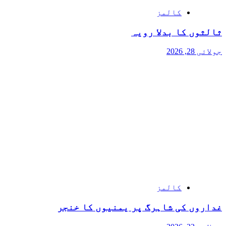
کالمز
ثالثوں کا بدلا رویہ
جولائی 28, 2026
کالمز
غداروں کی شاہرگ پر یمنیوں کا خنجر