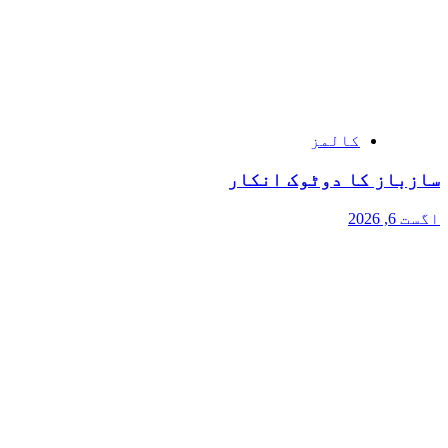
کالمز
سازباز کا دوٹوک انکار
اگست 6, 2026