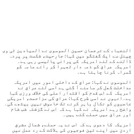
النجباء کے ترجمان حسین الموسوی نے المیادین ٹی وی
چینل سے ایک گفتگو میں کہا: جارحیت، شکست پر پردہ
ڈالنے کے لئے امریکہ کی پرانی پالیسی رہی ہے۔
امریکہ عراق کو ذمہ دار ٹھہرا کر رائے عامہ کو
گمراہ کرنا چاہتا ہے۔
الموسوی نے کہا: عراق کے داخلی امور میں امریکہ
مداخلت کھل کر سامنے آ گئی ہے اسی لئے عراق نے
امریکہ کے اس قدم کو اقتدار اعلی کی خلاف ورزی کہا
ہے۔انہوں نے اسی طرح کہا: عراق کی مزاحمت، امریکی
غاصبوں کو نکال باہر کرنے تک خاموش نہيں بیٹھے گی۔
واضح رہے امریکہ نے کہا ہے کہ اس نے گزشتہ شب شام
اور عراق میں حملے کئے ہيں۔
امریکہ کا دعوی ہے کہ اس نے یہ حملے، شمال مشرق
اردن میں اپنے تین فوجیوں کی ہلاکت کے رد عمل میں