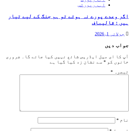
اہم رپورٹس
اگر وعدے پورے نہ ہوئے تو ہم جنگ کے لیے تیار
ہیں : قالیباف
جولائی 1, 2026
جواب دیں
آپ کا ای میل ایڈریس شائع نہیں کیا جائے گا۔
ضروری
خانوں کو
*
سے نشان زد کیا گیا ہے
تبصرہ
*
نام
*
ای میل
*