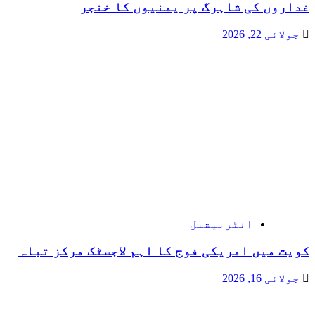
غداروں کی شاہرگ پر یمنیوں کا خنجر
جولائی 22, 2026
انٹرنیشنل
کویت میں امریکی فوج کا اہم لاجسٹک مرکز تباہ
جولائی 16, 2026