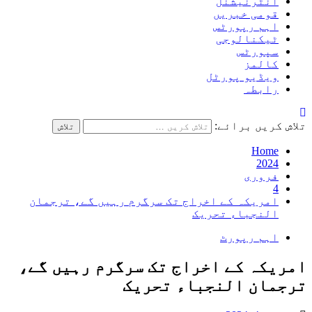
انٹرنیشنل
قومی خبریں
اہم رپورٹس
ٹیکنالوجی
سپورٹس
کالمز
ویڈیو پورٹل
رابطہ
تلاش کریں برائے:
Home
2024
فروری
4
امریکہ کے اخراج تک سرگرم رہيں گے، ترجمان
النجباء تحریک
اہم رپورٹ
امریکہ کے اخراج تک سرگرم رہيں گے،
ترجمان النجباء تحریک