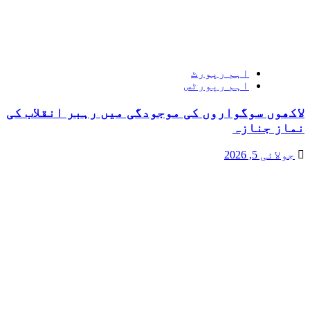
اہم رپورٹ
اہم رپورٹس
لاکھوں سوگواروں کی موجودگی میں رہبر انقلاب کی
نماز جنازہ
جولائی 5, 2026