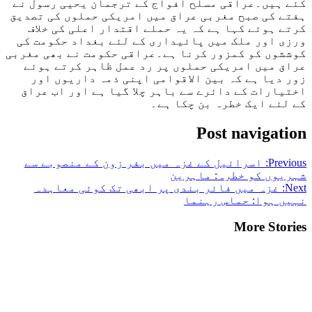
کئے ہيں۔عراقی مسلح افواج کے ترجمان یحیی رسول نے
ہفتے کی صبح مغربی عراق میں امریکی حملوں کی تصدیق
کرتے ہوئے کہا ہے کہ یہ حملے اقتدار اعلی کی خلاف
ورزی اور ملک میں پائيداری کے لئے بغداد حکومت کی
کوششوں کو کمزور کرنا ہے۔عراقی حکومت نے بھی مغربی
عراق میں امریکی حملوں پر رد عمل ظاہر کرتے ہوئے
زور دیا ہے کہ بین الاقوامی اپنی ذمہ داریوں اور
اختیارات کے دائرے سے باہر چلا گيا ہے اور اب عراق
کے لئے ایک خطرہ بن چکا ہے۔
Post navigation
Previous:
اسرائیل کے غزہ میں بفر زون کے منصوبے سے
شہریوں کو خطرہ: ماہرین
Next:
غزہ میں فائر بندی پر ابھی تک کوئی معاہدہ
نہیں ہوا: حماس رہنما
More Stories