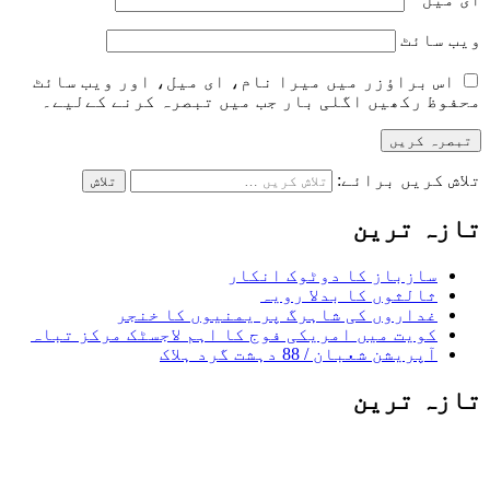
ویب‌ سائٹ
اس براؤزر میں میرا نام، ای میل، اور ویب سائٹ
محفوظ رکھیں اگلی بار جب میں تبصرہ کرنے کےلیے۔
تلاش کریں برائے:
تازہ ترین
سازباز کا دوٹوک انکار
ثالثوں کا بدلا رویہ
غداروں کی شاہرگ پر یمنیوں کا خنجر
کویت میں امریکی فوج کا اہم لاجسٹک مرکز تباہ
آپریشن شعبان / 88 دہشت گرد ہلاک
تازہ ترین