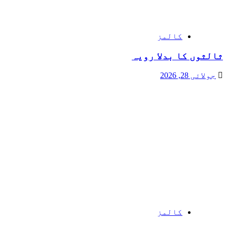
کالمز
ثالثوں کا بدلا رویہ
جولائی 28, 2026
کالمز