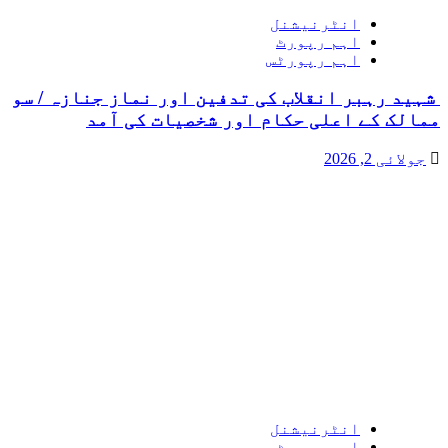
انٹرنیشنل
اہم رپورٹ
اہم رپورٹس
شہید رہبر انقلاب کی تدفین اور نماز جنازہ / سو
ممالک کے اعلی حکام اور شخصیات کی آمد
جولائی 2, 2026
انٹرنیشنل
اہم رپورٹ