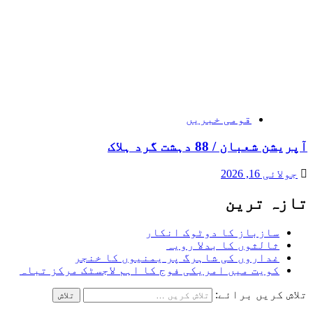
قومی خبریں
آپریشن شعبان / 88 دہشت گرد ہلاک
جولائی 16, 2026
تازہ ترین
سازباز کا دوٹوک انکار
ثالثوں کا بدلا رویہ
غداروں کی شاہرگ پر یمنیوں کا خنجر
کویت میں امریکی فوج کا اہم لاجسٹک مرکز تباہ
تلاش کریں برائے: