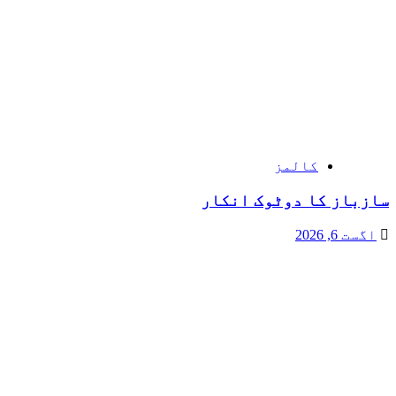
کالمز
سازباز کا دوٹوک انکار
اگست 6, 2026