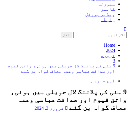
سپورٹس
کالمز
ویڈیو پورٹل
رابطہ
تلاش
کریں
برائے:
Home
2024
فروری
3
9 مئی کی پلاننگ لال حویلی میں ہوئی، واثق قیوم
اور صداقت عباسی وعدہ معاف گواہ بن گئے
اہم خبریں
9 مئی کی پلاننگ لال حویلی میں ہوئی،
واثق قیوم اور صداقت عباسی وعدہ
معاف گواہ بن گئے
فروری 3, 2024