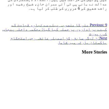
عدالت نے بانی پی ٹی آئی عمران خان، شیخ رشید اور
راشد شفیق کو 6 فروری کو طلب کر لیا ہے۔
Post
Previous:
9 مئی کا منصوبہ پہلے سے تیار، قیادت کے
کہنے پر اداروں پر حملہ کیا گیا: محکمہ داخلہ پنجاب
navigation
کی رپورٹ
Next:
ن لیگی سابق رکن اسمبلی عائشہ رجب استحکام
پاکستان پارٹی میں شامل
More Stories