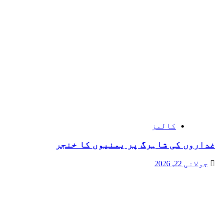
کالمز
غداروں کی شاہرگ پر یمنیوں کا خنجر
جولائی 22, 2026