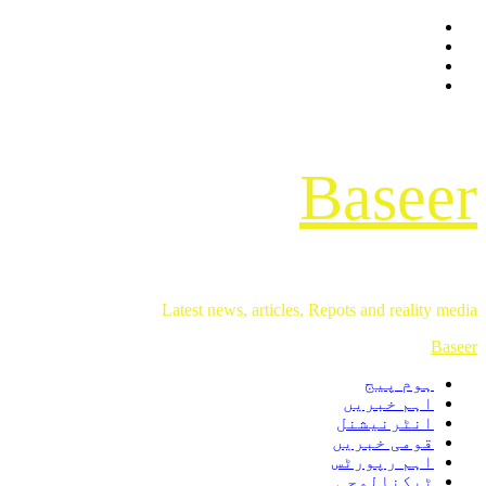
Facebook
Skip
Twitter
to
Instagram
content
Youtube
Baseer
Latest news, articles, Repots and reality media
Primary
Baseer
Menu
ہوم پیج
اہم خبریں
انٹرنیشنل
قومی خبریں
اہم رپورٹس
ٹیکنالوجی