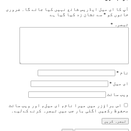
آپ کا ای میل ایڈریس شائع نہیں کیا جائے گا۔
ضروری
خانوں کو
*
سے نشان زد کیا گیا ہے
تبصرہ
*
نام
*
ای میل
*
ویب‌ سائٹ
اس براؤزر میں میرا نام، ای میل، اور ویب سائٹ
محفوظ رکھیں اگلی بار جب میں تبصرہ کرنے کےلیے۔