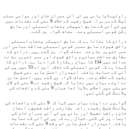
راولپنڈی: بانی پی ٹی آئی عمران خان اور عوامی مسلم
لیگ کے سربراہ شیخ رشید کے خلاف 9 مئی کے مقدمات میں
پی ٹی آئی کے سابق اسپیکر پنجاب اسمبلی اور سابق
رکن قومی اسمبلی وعدہ معاف گواہ بن گئے۔
ذرائع کا بتانا ہے کہ سابق اسپیکر پنجاب اسمبلی
واثق قیوم، سابق ممبر قومی اسمبلی صداقت عباسی اور
عمر تنویر بٹ وعدہ معاف گواہ بن گئے ہیں۔ذرائع کے
مطابق صداقت عباسی، واثق قیوم اور عمر تنویر بٹ نے
عدالت میں 154 کا بیان ریکارڈ کرا دیا ہے۔ذرائع کا
کہنا ہے کہ قومی اسمبلی کے حلقہ این اے 53 میں پی ٹی
آئی کے حمایت یافتہ امیدوار اجمل صابر بھی شیخ
رشید کے خلاف وعدہ معاف گواہ بن گئے ہیں۔اجمل صابر
نے اپنے بیان میں بتایا کہ شیخ رشید نے 6 مئی کو لال
حویلی میں اجلاس بلایا تھا جہاں 9 مئی کے واقعات کی
پلاننگ کی گئی تھی۔
گواہوں نے اپنے بیان میں کہا کہ 9 مئی کے واقعات کی
پلاننگ شیخ رشید، راجہ بشارت، راشد شفیق، اعجاز
خان، راشد حفیظ اور بانی پی ٹی آئی عمران خان کی
ایماء پر کی گئی۔خیال رہے کہ پی ٹی آئی کے حمایت
یافتہ امیدوار اجمل صابر اس وقت 9 مئی کے مقدمات
میں پولیس کی حراست میں ہیں۔انسداد دہشتگردی کی