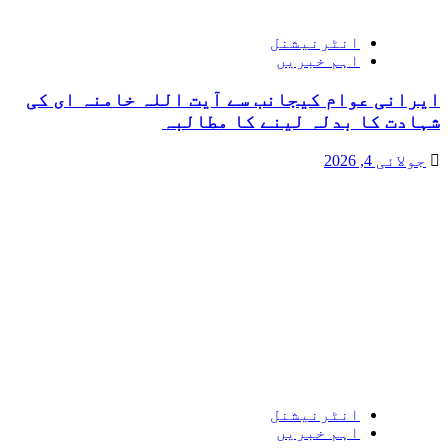
انٹرنیشنل
اہم خبریں
ایرانی عوام کیجانب سے آیت اللہ خامنہ ای کی
شہادت کا بدلہ لینے کا مطالبہ
جولائی 4, 2026
انٹرنیشنل
اہم خبریں