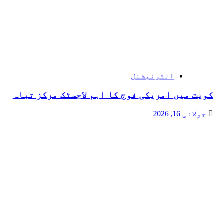
انٹرنیشنل
کویت میں امریکی فوج کا اہم لاجسٹک مرکز تباہ
جولائی 16, 2026