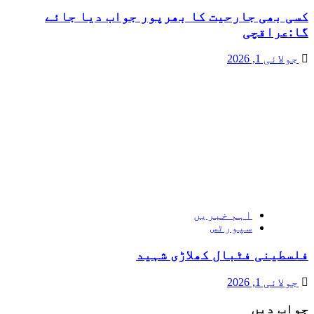
کسی بھی جارحیت کا بھرپور جواب دیا جائے
گا:عراقچی
جولائی 1, 2026
اہم خبریں
سپورٹس
فلسطینی فٹبال کھلاڑی شہید
جولائی 1, 2026
جواب دیں