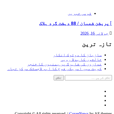
قومی خبریں
آپریشن شعبان / 88 دہشت گرد ہلاک
جولائی 16, 2026
تازہ ترین
سازباز کا دوٹوک انکار
ثالثوں کا بدلا رویہ
غداروں کی شاہرگ پر یمنیوں کا خنجر
کویت میں امریکی فوج کا اہم لاجسٹک مرکز تباہ
تلاش
کریں
برائے:
Facebook
Twitter
Instagram
Youtube
Copyright © All rights reserved.
|
CoverNews
by AF themes.