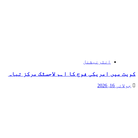
انٹرنیشنل
کویت میں امریکی فوج کا اہم لاجسٹک مرکز تباہ
جولائی 16, 2026