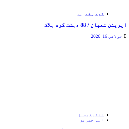
قومی خبریں
آپریشن شعبان / 88 دہشت گرد ہلاک
جولائی 16, 2026
انٹرنیشنل
اہم خبریں