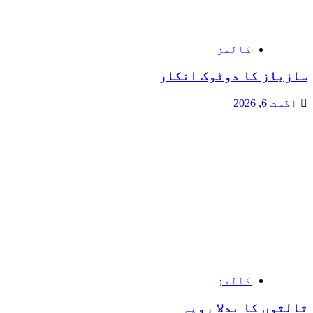
کالمز
سازباز کا دوٹوک انکار
اگست 6, 2026
کالمز
ثالثوں کا بدلا رویہ