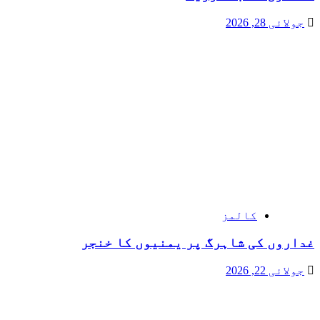
جولائی 28, 2026
کالمز
غداروں کی شاہرگ پر یمنیوں کا خنجر
جولائی 22, 2026