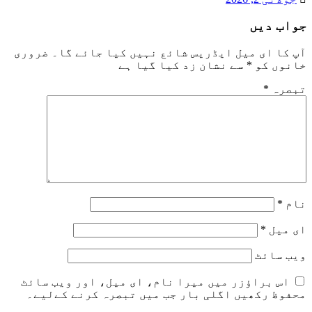
جواب دیں
آپ کا ای میل ایڈریس شائع نہیں کیا جائے گا۔
ضروری
خانوں کو
*
سے نشان زد کیا گیا ہے
تبصرہ
*
نام
*
ای میل
*
ویب‌ سائٹ
اس براؤزر میں میرا نام، ای میل، اور ویب سائٹ
محفوظ رکھیں اگلی بار جب میں تبصرہ کرنے کےلیے۔