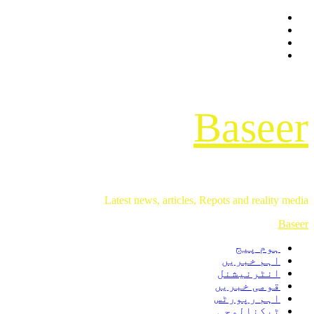
Facebook
Skip
Twitter
to
Instagram
content
Youtube
Baseer
Latest news, articles, Repots and reality media
Primary
Baseer
Menu
ہوم پیج
اہم خبریں
انٹرنیشنل
قومی خبریں
اہم رپورٹس
ٹیکنالوجی