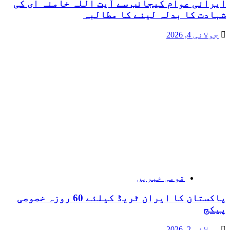
ایرانی عوام کیجانب سے آیت اللہ خامنہ ای کی
شہادت کا بدلہ لینے کا مطالبہ
جولائی 4, 2026
قومی خبریں
پاکستان کا ایران ٹریڈ کیلئے 60 روزہ خصوصی
پیکج
جولائی 2, 2026