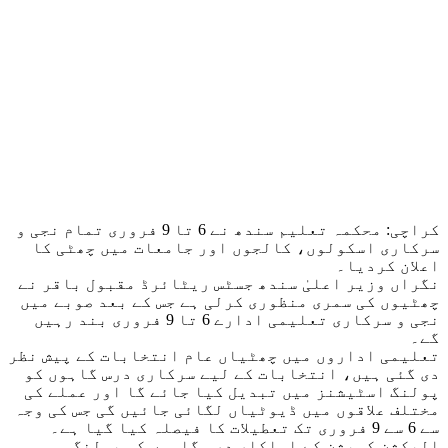
کراچی: محکمہ تعلیم سندھ نے 6 تا 9 فروری تمام نجی و
سرکاری اسکولوں، کالجوں اور جامعات میں چھٹی کا
اعلان کردیا۔
نگراں وزیر اعلیٰ سندھ جسٹس ریٹائرڈ مقبول باقر نے
چھٹیوں کی سمری منظوری کرلی ہے جس کے بعد صوبے میں
نجی و سرکاری تعلیمی ادارے 6 تا 9 فروری بند رہیں
گے۔
تعلیمی اداروں میں چھٹیاں عام انتخابات کے پیش نظر
دی گئی ہیں، انتخابات کے لیے سرکاری درس گاہوں کو
پولنگ اسٹیشنز میں تبدیل کیا جائے گا اور عملے کی
مختلف علاقوں میں ڈیوٹیاں لگائی جائیں گی جس کی وجہ
سے 6 سے 9 فروری تک تعطیلات کا فیصلہ کیا گیا ہے۔
الیکشن کمیشن کے اہلکار درس گاہوں کو پولنگ