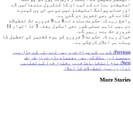
اسٹیشنز بنانے کے لیے ان کا کنٹرول سنبھالیں گے
اورحساس پولنگ اسٹیشنز میں سی سی ٹی وی کیمرے
لگانے کی بھی تجویز دی گئی ہے۔
واضح رہے کہ حکومت سندھ نے 6 سے 9 فروری تک تعطیلات
دی ہیں تاہم عملی طور نجی اسکول ہفتہ 3 تا اتوار 11
فروری تک بند رہیں گے۔
خیال رہے کہ حکومت 5 فروری کو یوم کشمیر کی تعطیل کا
پہلے ہی اعلان کرچکی ہے۔
Post
Previous:
کے پی کے عوام خود بھی تبدیلی کے جال میں
پھنسے اور ملک کو بھی پھنسادیا، نواز شریف
navigation
Next:
عام انتخابات: خیبرپختون خوا کے تعلیمی
اداروں میں تعطیلات کا اعلان
More Stories