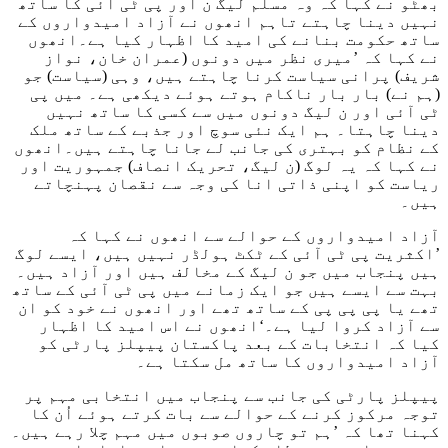
بھٹو نے کہا کہ وہ مسلم لیگ ن اور پی ٹی آئی کا ساتھ
نہیں دینا چاہتے تاہم انھوں نے آزاد امیدواروں کے
ساتھ حکومت بنانے کی امید کا اظہار کیا ہے۔انھوں
نے کہا کہ ’میری نظر میں دونوں (عمران خان، نواز
شریف) پرانی سیاست کرنا چاہتے ہیں، وہی (سیاست) جو
(ہم نے) بار بار ناکام ہوتے ہوئے دیکھی ہے۔ میں پی
ٹی آئی اور ن لیگ دونوں میں سے کسی کا ساتھ نہیں
دینا چاہتا۔ ہم ایک نئی سوچ اور جذبے کے ساتھ ملک
کے نظام کو بہتری کی جانب لے جانا چاہتے ہیں۔انھوں
نے کہا کہ یہ لوگ (ن لیگ، تحریک انصاف) جمہوریت اور
ریاست کو اپنی ذاتی انا کی وجہ سے نقصان پہنچاتے
ہیں۔
آزاد امیدواروں کے حوالے سے انھوں نے کہا کہ
’اکثریت پی ٹی آئی کے ٹکٹ ہولڈر نہیں ہیں، ایسے لوگ
ہیں پنجاب میں جو ن لیگ کے مخالف ہیں اور آزاد ہیں۔
بہت سے ایسے ہیں جو ایک زمانے میں پی ٹی آئی کے ساتھ
تھے یا پی پی پی کے ساتھ تھے اور انھوں نے خود کو ان
سے آزاد کروا لیا ہے۔‘انھوں نے اس امید کا اظہار
کیا کہ انتخابات کے بعد پاکستان پیپلز پارٹی کو
آزاد امیدواروں کا ساتھ مل سکتا ہے۔
پیپلز پارٹی کی جانب سے پنجاب میں انتخابی مہم پر
توجہ مرکوز کرنے کے حوالے سے بات کرتے ہوئے اُن کا
کہنا تھا کہ ’ہم تو چاروں صوبوں میں مہم چلا رہے ہیں۔