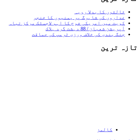
ثالثوں کا بدلا رویہ
غداروں کی شاہرگ پر یمنیوں کا خنجر
کویت میں امریکی فوج کا اہم لاجسٹک مرکز تباہ
آپریشن شعبان / 88 دہشت گرد ہلاک
جنگ بندی کی خلاف ورزی ٹرمپ کی حماقت
تازہ ترین
کالمز