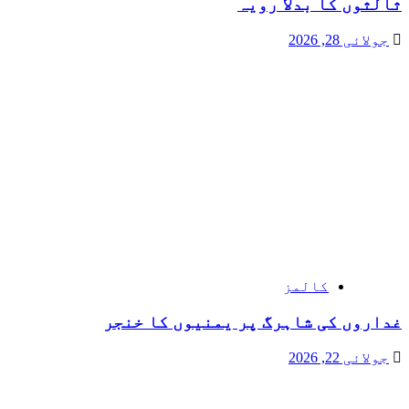
ثالثوں کا بدلا رویہ
جولائی 28, 2026
کالمز
غداروں کی شاہرگ پر یمنیوں کا خنجر
جولائی 22, 2026