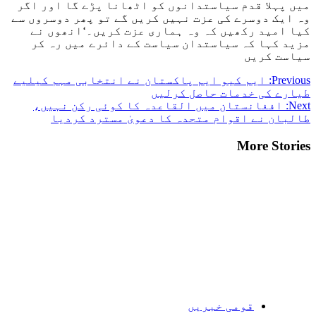
میں پہلا قدم سیاستدانوں کو اٹھانا پڑے گا اور اگر
وہ ایک دوسرے کی عزت نہیں کریں گے تو پھر دوسروں سے
کیا امید رکھیں کہ وہ ہماری عزت کریں۔‘انھوں نے
مزید کہا کہ سیاستدان سیاست کے دائرے میں رہ کر
سیاست کریں
Post
Previous:
ایم کیو ایم پاکستان نے انتخابی مہم کیلیے
طیارے کی خدمات حاصل کرلیں
navigation
Next:
افغانستان میں القاعدہ کا کوئی رکن نہیں،
طالبان نے اقوام متحدہ کا دعویٰ مسترد کردیا
More Stories
قومی خبریں