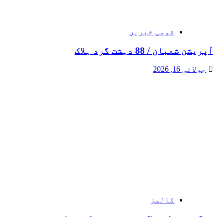
قومی خبریں
آپریشن شعبان / 88 دہشت گرد ہلاک
جولائی 16, 2026
کالمز