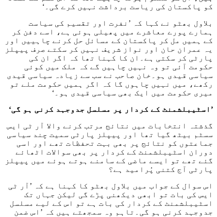
کو پاکستان کی ریاست برداشت نہیں کرے گی۔‘
بلاول بھٹو نے کہا کہ ’نفرت اور تقسیم کی سیاست
ہمارے پورے معاشرے میں پھیلی ہوئی ہے، اسے دفن کر
کے ہمیں مل کر پاکستان کے مسائل حل کرنے چاہییں اور
یہ عمران حان اور نواز شریف نہیں کر سکتے صرف پیپلز
پارٹی کر سکتی ہے۔ان کا کہنا تھا کہ اگر ان کی
حکومت آئی تو وہ نہیں چاہیں گے کہ ملک میں کوئی
سیاسی قیدی ہو۔خان صاحب نے سب سے زیادہ سیاسی قیدی
رکھے، میں نہیں چاہوں گا کہ اگر ہمیں حکومت ملے تو
میری حکومت میں ایک بھی سیاسی قیدی ہو۔‘
’اسٹیبلشمنٹ کے کردار پر مسلسل جدوجہد کرنی ہو گی‘
گذشتہ انتخابات میں نتائج مرتب کرنے والا آر ٹی ایس
سسٹم بیٹھ گیا تھا اور پیپلز پارٹی سمیت چند سیاسی
جماعتوں کو نتائج پر بھی بہت تحفظات تھے اور اسی
دوران اسٹیبلشمنٹ کے کردار پر بھی سوالات اٹھائے
گئے تھے تو ایسے ماضی کے سامنے ہوتے ہوئے میں پیپلز
پارٹی آج کتنی پُرامید ہے؟
اس سوال کے جواب میں بلاول بھٹو کا کہنا ہے کہ ’آر ٹی
ایس کی بات تو ابھی دیکھنی پڑے گی لیکن جہاں تک
اسٹیبلشمنٹ کے کردار کی بات ہے تو اس کے لیے مسلسل
جدوجہد کرنی ہو گی۔تاہم وہ سمجھتے ہیں کہ ’اس ضمن