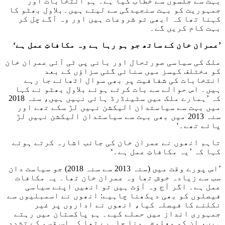
بہت سے جلسوں سے خطاب کیا ہے۔ ہم انتخابات اور
جمہوریت کو بہت سنجیدگی سے لیتے ہیں۔بلاول بھٹو کا
کہنا تھا کہ ابھی تو شروعات ہیں اور وہ آگے چل کر
بہت کام کریں گے۔
’عمران خان کے ساتھ جو ہو رہا ہے وہ مکافاتِ عمل ہے‘
ملک کی سیاسی صورتحال اور بانی پی ٹی آئی عمران خان
کو مختلف کیسز میں سنائی گئی سزاؤں کے بعد
انتخابات کی شفافیت پر بھی سوال اٹھائے جا رہے
ہیں۔ اس حوالے سے بات کرتے ہوئے بلاول بھٹو نے کہا
کہ ’ہمارے ملک میں سٹینڈرڈ ہائی نہیں ہیں، سنہ 2018
میں بہت سے سیاستدان الیکشن نہیں لڑ سکے تھے اور
سنہ 2013 میں بھی بہت سے سیاستدان الیکشن نہیں لڑ
پائے تھے۔‘
تاہم انھوں نے عمران خان کی جانب اشارہ کرتے ہوئے
کہا کہ ’یہ مکافاتِ عمل ہے۔‘
’اس پورے وقت میں (سنہ 2013 سے سنہ 2018) جو سیاست دان
سب سے زیادہ خوش تھا وہ عمران خان تھا۔ یہ مکافات
عمل ہے۔ اگر آج وہ آؤٹ ہیں تو انھیں اپنے سیاسی
فیصلوں کو بھی دیکھنا چاہیے: انھوں نے اسمبلیوں سے
نکلنے کا فیصلہ کیا، انھوں نے اداروں پر غیر
جمہوری انداز میں حملے کیے۔ ہم پاکستان میں رہتے
ہیں، ان کو معلوم ہونا چاہیے تھا کہ اس قسم کے تشدد