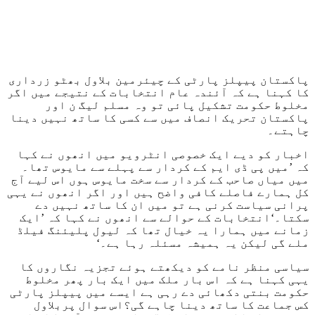
پاکستان پیپلز پارٹی کے چیئرمین بلاول بھٹو زرداری
کا کہنا ہے کہ آئندہ عام انتخابات کے نتیجے میں اگر
مخلوط حکومت تشکیل پائی تو وہ مسلم لیگ ن اور
پاکستان تحریک انصاف میں سے کسی کا ساتھ نہیں دینا
چاہتے۔
اخبار کو دیے ایک خصوصی انٹرویو میں انھوں نے کہا
کہ ’میں پی ڈی ایم کے کردار سے پہلے سے مایوس تھا۔
میں میاں صاحب کے کردار سے سخت مایوس ہوں اس لیے آج
کل ہمارے فاصلے کافی واضح ہیں اور اگر انھوں نے یہی
پرانی سیاست کرنی ہے تو میں ان کا ساتھ نہیں دے
سکتا۔‘انتخابات کے حوالے سے انھوں نے کہا کہ ’ایک
زمانے میں ہمارا یہ خیال تھا کہ لیول پلیئنگ فیلڈ
ملے گی لیکن یہ ہمیشہ مسئلہ رہا ہے۔‘
سیاسی منظر نامے کو دیکھتے ہوئے تجزیہ نگاروں کا
یہی کہنا ہے کہ اس بار ملک میں ایک بار پھر مخلوط
حکومت بنتی دکھائی دے رہی ہے ایسے میں پیپلز پارٹی
کس جماعت کا ساتھ دینا چاہے گی؟اس سوال پربلاول