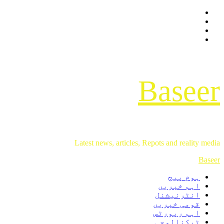
Facebook
Skip
Twitter
to
Instagram
content
Youtube
Baseer
Latest news, articles, Repots and reality media
Primary
Baseer
Menu
ہوم پیج
اہم خبریں
انٹرنیشنل
قومی خبریں
اہم رپورٹس
ٹیکنالوجی