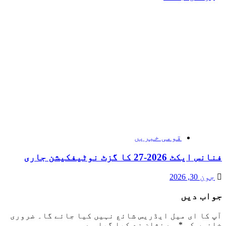
قومی خبریں
فنانس ایکٹ 2026-27 کا گزٹ نوٹیفکیشن جاری
جون 30, 2026
جواب دیں
آپ کا ای میل ایڈریس شائع نہیں کیا جائے گا۔
ضروری
خانوں کو
*
سے نشان زد کیا گیا ہے