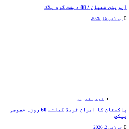
آپریشن شعبان / 88 دہشت گرد ہلاک
جولائی 16, 2026
قومی خبریں
پاکستان کا ایران ٹریڈ کیلئے 60 روزہ خصوصی
پیکج
جولائی 2, 2026