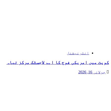
انٹرنیشنل
کویت میں امریکی فوج کا اہم لاجسٹک مرکز تباہ
جولائی 16, 2026