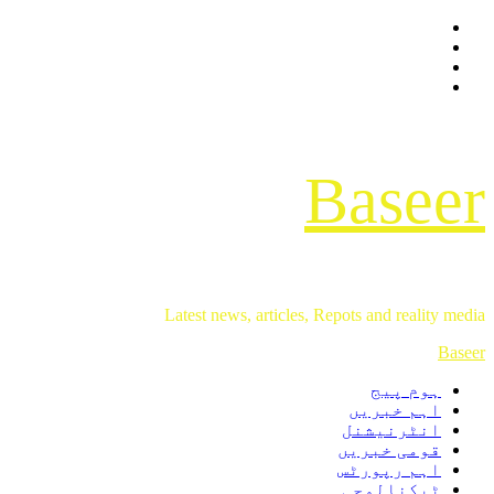
Facebook
Skip
Twitter
to
Instagram
content
Youtube
Baseer
Latest news, articles, Repots and reality media
Primary
Baseer
Menu
ہوم پیج
اہم خبریں
انٹرنیشنل
قومی خبریں
اہم رپورٹس
ٹیکنالوجی