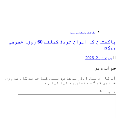
قومی خبریں
پاکستان کا ایران ٹریڈ کیلئے 60 روزہ خصوصی
پیکج
جولائی 2, 2026
جواب دیں
آپ کا ای میل ایڈریس شائع نہیں کیا جائے گا۔
ضروری
خانوں کو
*
سے نشان زد کیا گیا ہے
تبصرہ
*