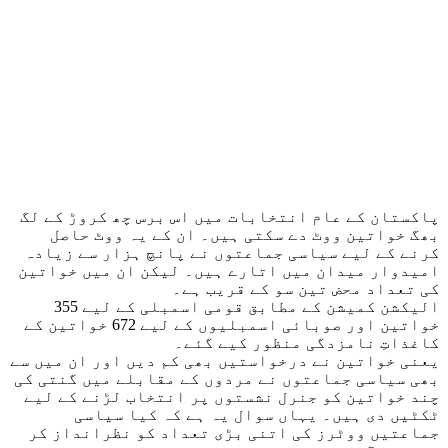
پاکستان کے عام انتخابات میں اس برس چھ کروڑ کے لگ
بھگ خواتین ووٹ دے سکتی ہیں۔ ان کے یہ ووٹ حاصل
کرنے کے لیے سیاسی جماعتوں نے پانچ ہزار سے زیادہ
امیدوار میدان میں اتارے ہیں۔ لیکن ان میں خواتین
کی تعداد محض تین سو کے قریب ہے۔
الیکشن کمیشن کے مطابق قومی اسمبلی کے لیے 355
خواتین اور صوبائی اسمبلیوں کے لیے 672 خواتین کے
کاغذاتِ نامزدگی منظور کیے گئے۔
یعنی خواتین نے درخواستیں بھی کم دیں اور ان میں سے
بھی سیاسی جماعتوں نے مردوں کے مقابلے میں گنتی کی
چند خواتین کو جنرل نشستوں پر انتخاب لڑنے کے لیے
ٹکٹیں دی ہیں۔ یہاں سوال یہ ہے کہ کیا سیاسی
جماعتیں ووٹرز کی اتنی بڑی تعداد کو نظرانداز کر