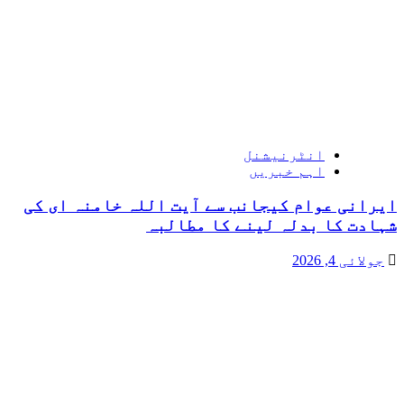
انٹرنیشنل
اہم خبریں
ایرانی عوام کیجانب سے آیت اللہ خامنہ ای کی
شہادت کا بدلہ لینے کا مطالبہ
جولائی 4, 2026