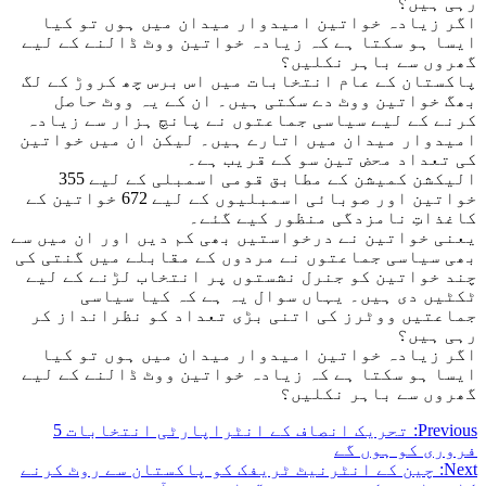
رہی ہیں؟
اگر زیادہ خواتین امیدوار میدان میں ہوں تو کیا
ایسا ہو سکتا ہے کہ زیادہ خواتین ووٹ ڈالنے کے لیے
گھروں سے باہر نکلیں؟
پاکستان کے عام انتخابات میں اس برس چھ کروڑ کے لگ
بھگ خواتین ووٹ دے سکتی ہیں۔ ان کے یہ ووٹ حاصل
کرنے کے لیے سیاسی جماعتوں نے پانچ ہزار سے زیادہ
امیدوار میدان میں اتارے ہیں۔ لیکن ان میں خواتین
کی تعداد محض تین سو کے قریب ہے۔
الیکشن کمیشن کے مطابق قومی اسمبلی کے لیے 355
خواتین اور صوبائی اسمبلیوں کے لیے 672 خواتین کے
کاغذاتِ نامزدگی منظور کیے گئے۔
یعنی خواتین نے درخواستیں بھی کم دیں اور ان میں سے
بھی سیاسی جماعتوں نے مردوں کے مقابلے میں گنتی کی
چند خواتین کو جنرل نشستوں پر انتخاب لڑنے کے لیے
ٹکٹیں دی ہیں۔ یہاں سوال یہ ہے کہ کیا سیاسی
جماعتیں ووٹرز کی اتنی بڑی تعداد کو نظرانداز کر
رہی ہیں؟
اگر زیادہ خواتین امیدوار میدان میں ہوں تو کیا
ایسا ہو سکتا ہے کہ زیادہ خواتین ووٹ ڈالنے کے لیے
گھروں سے باہر نکلیں؟
Post
Previous:
تحریک انصاف کے انٹراپارٹی انتخابات 5
فروری کو ہوں گے
navigation
Next:
چین کے انٹرنیٹ ٹریفک کو پاکستان سے روٹ کرنے