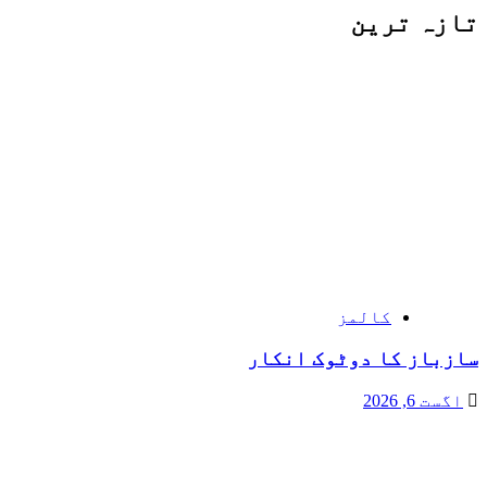
تازہ ترین
کالمز
سازباز کا دوٹوک انکار
اگست 6, 2026