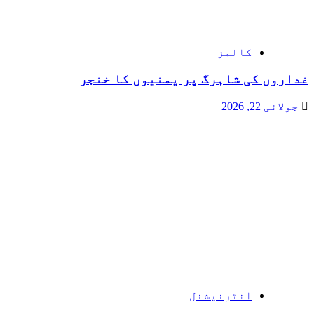
کالمز
غداروں کی شاہرگ پر یمنیوں کا خنجر
جولائی 22, 2026
انٹرنیشنل