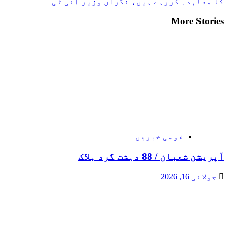
کا معاہدہ کررہے ہیں، نگراں وزیر آئی ٹی
More Stories
قومی خبریں
آپریشن شعبان / 88 دہشت گرد ہلاک
جولائی 16, 2026