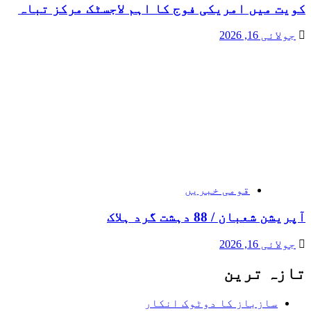
کویت میں امریکی فوج کا اہم لاجسٹک مرکز تباہ
جولائی 16, 2026
قومی خبریں
آپریشن شعبان / 88 دہشت گرد ہلاک
جولائی 16, 2026
تازہ ترین
سازباز کا دوٹوک انکار