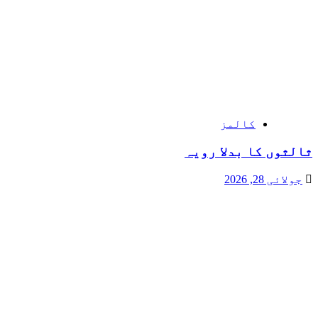
کالمز
ثالثوں کا بدلا رویہ
جولائی 28, 2026