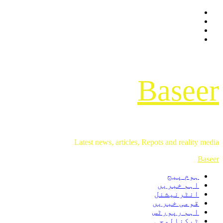
Facebook
Skip
Twitter
to
Instagram
content
Youtube
Baseer
Latest news, articles, Repots and reality media
Primary
Baseer
Menu
ہوم پیج
اہم خبریں
انٹرنیشنل
قومی خبریں
اہم رپورٹس
ٹیکنالوجی