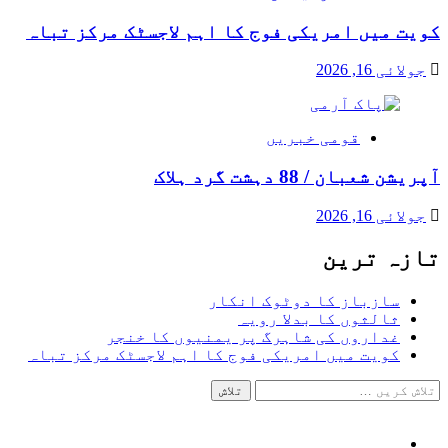
کویت میں امریکی فوج کا اہم لاجسٹک مرکز تباہ
جولائی 16, 2026
قومی خبریں
آپریشن شعبان / 88 دہشت گرد ہلاک
جولائی 16, 2026
تازہ ترین
سازباز کا دوٹوک انکار
ثالثوں کا بدلا رویہ
غداروں کی شاہرگ پر یمنیوں کا خنجر
کویت میں امریکی فوج کا اہم لاجسٹک مرکز تباہ
تلاش
کریں
برائے:
Facebook