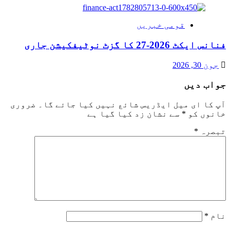
قومی خبریں
فنانس ایکٹ 2026-27 کا گزٹ نوٹیفکیشن جاری
جون 30, 2026
جواب دیں
آپ کا ای میل ایڈریس شائع نہیں کیا جائے گا۔
ضروری
خانوں کو
*
سے نشان زد کیا گیا ہے
تبصرہ
*
نام
*