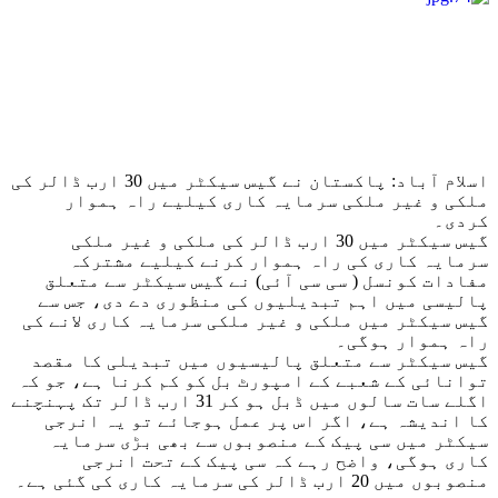
اسلام آباد: پاکستان نے گیس سیکٹر میں 30 ارب ڈالر کی
ملکی و غیر ملکی سرمایہ کاری کیلیے راہ ہموار
کردی۔
گیس سیکٹر میں 30 ارب ڈالر کی ملکی و غیر ملکی
سرمایہ کاری کی راہ ہموار کرنے کیلیے مشترکہ
مفادات کونسل ( سی سی آئی) نے گیس سیکٹر سے متعلق
پالیسی میں اہم تبدیلیوں کی منظوری دے دی، جس سے
گیس سیکٹر میں ملکی و غیر ملکی سرمایہ کاری لانے کی
راہ ہموار ہوگی۔
گیس سیکٹر سے متعلق پالیسیوں میں تبدیلی کا مقصد
توانائی کے شعبے کے امپورٹ بل کو کم کرنا ہے، جو کہ
اگلے سات سالوں میں ڈبل ہو کر 31 ارب ڈالر تک پہنچنے
کا اندیشہ ہے، اگر اس پر عمل ہوجائے تو یہ انرجی
سیکٹر میں سی پیک کے منصوبوں سے بھی بڑی سرمایہ
کاری ہوگی، واضح رہے کہ سی پیک کے تحت انرجی
منصوبوں میں 20 ارب ڈالر کی سرمایہ کاری کی گئی ہے۔