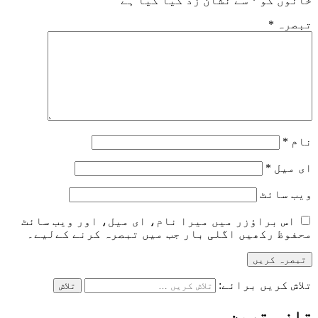
خانوں کو
*
سے نشان زد کیا گیا ہے
تبصرہ
*
نام
*
ای میل
*
ویب‌ سائٹ
اس براؤزر میں میرا نام، ای میل، اور ویب سائٹ
محفوظ رکھیں اگلی بار جب میں تبصرہ کرنے کےلیے۔
تلاش کریں برائے:
تازہ ترین