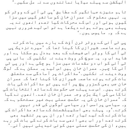
الیکشن سے پہلے میڈیا نمائندوں سے نہ مل سکیں۔‘
تاہم منیزے جہانگیر کے مطابق ’پی ٹی آئی کے ووٹر کو
یہ نہیں معلوم کہ عمران خان کو سائفر کیس میں سزا
کیوں ہوئی اور اس کے محرکات کیا تھے، انھوں نے یہ
پہلے بھی ہوتے ہوئے دیکھا ہے تو اس لیے ضروری نہیں
ہے کہ وہ مایوس ہوں۔‘
پی ٹی آئی کے ووٹر ٹرن آؤٹ کے بارے میں بات کرتے
ہوئے عاصمہ شیرازی کا کہنا تھا کہ ’میرے نزدیک پی
ٹی آئی کا ووٹر اس فیصلے کے بعد بددل ہو سکتا ہے اور
شاید اب وہ یہ سوچ کر ووٹ دینے نہ نکلیں کہ بانی پی
ٹی آئی کو اب دو مقدمات میں سزا ہو چکی ہے اور پی ٹی
آئی کا چہرہ عمران خان ہیں اس لیے یہ ممکن ہے کہ لوگ
ووٹ دینے نہ نکلیں۔‘مذاکرات پر آمادگی سے متعلق
بات کرتے ہوئے عاصمہ شیرازی کا کہنا تھا کہ عمران
خان جب بھی کمزور پچ پر آتے ہیں تو مذاکرات کی بات
کرتے ہیں۔ اس سے پہلے جب حکومت کے ساتھ انتخابات کی
ناکامی کی ایک بڑی وجہ عمران خان تھے۔انھوں نے کہا
کہ ’عمران خان کی یہ حکمتِ عملی بہت غیر مستحکم ہے کہ
وہ سیاسی پراسس اور سیاسی لوگوں کی قدر نہیں
کرتے۔’وہ پہلے بھی اسٹیبلشمنٹ کے ساتھ مذاکرات کی
بات کرنے کے لیے تیار تھے اور ان ہی پر تنقید بھی
کرتے تھے اور اب بھی انھی سے بات کرنے کی بات کر رہے
ہیں، ان کی حکمتِ عملی میں کوئی تبدیلی نہیں آئی۔‘