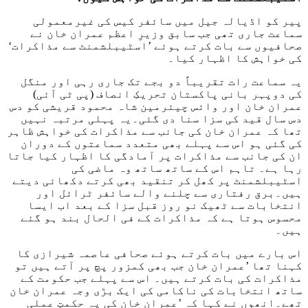
پیر کو اڈیالہ جیل میں سائفر کیس کی غیرمعمولی
سماعت جاری تھی جب سابق وزیرِ اعظم عمران خان نے
صحافیوں سے بات کرتے ہوئے ’اسٹیبلشمنٹ سے مذاکرات‘
کی خواہش کا اظہار کیا۔
یہ سماعت رات تقریباً دو بجے تک جاری رہی اور منگل
کی دوپہر بانی پاکستان تحریکِ انصاف (پی ٹی آئی)
عمران خان اور وائس چیئرمین شاہ محمود قریشی کو دس
دس سال قید کی سزا سنا دی گئی۔یہ پہلی مرتبہ نہیں
تھا کہ عمران خان کی جانب سے مذاکرات کی خواہش ظاہر
کی گئی ہو اس سے پہلے بھی متعدد سماعتوں کے دوران
ان کی جانب سے مذاکرات پر آمادگی کا اظہار کیا جاتا
رہا ہے۔ تاہم اس کے ساتھ ساتھ وہ ماضی کی
اسٹیبلشمنٹ پر کھل کر تنقید بھی کرتے دکھائی دیتے
ہیں۔برق رفتاری سے چلنے والے سائفر ٹرائل اور
انتخابات سے ٹھیک نو روز قبل سزا کے بعد اب ایسا
محسوس ہوتا ہے کہ مذاکرات کے فی الحال بند ہو گئے
ہیں۔
اس بارے میں بات کرتے ہوئے صحافی عاصمہ شیرازی کا
کہنا تھا ’عمران خان جب بھی کمزور پچ پر آتے ہیں تو
مذاکرات کی بات کرتے ہیں۔ اس سے پہلے جب حکومت کے
ساتھ انتخابات کی ناکامی کی ایک بڑی وجہ عمران خان
تھے۔انھوں نے کہا کہ ’عمران خان کی یہ حکمتِ عملی