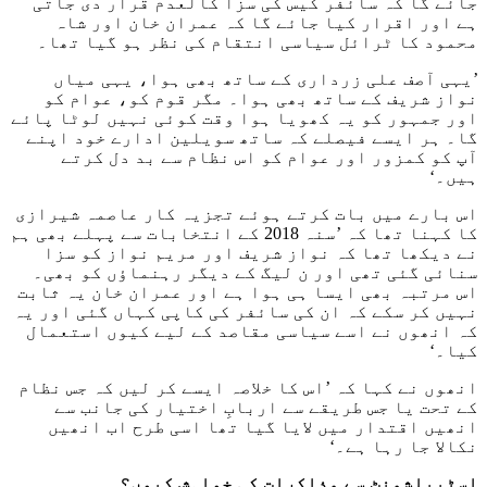
جائے گا کہ سائفر کیس کی سزا کالعدم قرار دی جاتی
ہے اور اقرار کیا جائے گا کہ عمران خان اور شاہ
محمود کا ٹرائل سیاسی انتقام کی نظر ہو گیا تھا۔
’یہی آصف علی زرداری کے ساتھ بھی ہوا، یہی میاں
نواز شریف کے ساتھ بھی ہوا۔ مگر قوم کو، عوام کو
اور جمہور کو یہ کھویا ہوا وقت کوئی نہیں لوٹا پائے
گا۔ ہر ایسے فیصلے کہ ساتھ سویلین ادارے خود اپنے
آپ کو کمزور اور عوام کو اس نظام سے بد دل کرتے
ہیں۔‘
اس بارے میں بات کرتے ہوئے تجزیہ کار عاصمہ شیرازی
کا کہنا تھا کہ ’سنہ 2018 کے انتخابات سے پہلے بھی ہم
نے دیکھا تھا کہ نواز شریف اور مریم نواز کو سزا
سنائی گئی تھی اور ن لیگ کے دیگر رہنماؤں کو بھی۔
اس مرتبہ بھی ایسا ہی ہوا ہے اور عمران خان یہ ثابت
نہیں کر سکے کہ ان کی سائفر کی کاپی کہاں گئی اور یہ
کہ انھوں نے اسے سیاسی مقاصد کے لیے کیوں استعمال
کیا۔‘
انھوں نے کہا کہ ’اس کا خلاصہ ایسے کر لیں کہ جس نظام
کے تحت یا جس طریقے سے اربابِ اختیار کی جانب سے
انھیں اقتدار میں لایا گیا تھا اسی طرح اب انھیں
نکالا جا رہا ہے۔‘
اسٹیبلشمنٹ سے مذاکرات کی خواہش کیوں؟