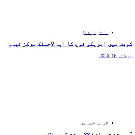
انٹرنیشنل
کویت میں امریکی فوج کا اہم لاجسٹک مرکز تباہ
جولائی 16, 2026
قومی خبریں
آپریشن شعبان / 88 دہشت گرد ہلاک