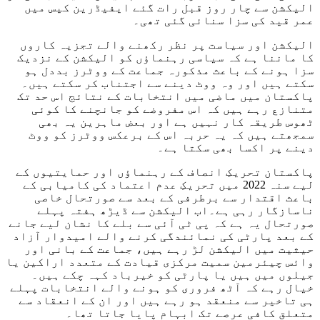
الیکشن سے چار روز قبل رات گئے ایفیڈرین کیس میں
عمر قید کی سزا سنائی گئی تھی۔
الیکشن اور سیاست پر نظر رکھنے والے تجزیہ کاروں
کا ماننا ہے کہ سیاسی رہنماؤں کو الیکشن کے نزدیک
سزا ہونے کے باعث مذکورہ جماعت کے ووٹرز بددل ہو
سکتے ہیں اور وہ ووٹ دینے سے اجتناب کر سکتے ہیں۔
پاکستان میں ماضی میں انتخابات کے نتائج اس حد تک
متنازع رہے ہیں کہ اس مفروضے کو جانچنے کا کوئی
ٹھوس طریقہ کار نہیں ہے اور بعض ماہرین یہ بھی
سمجھتے ہیں کہ یہ حربہ اس کے برعکس ووٹرز کو ووٹ
دینے پر اکسا بھی سکتا ہے۔
پاکستان تحریکِ انصاف کے رہنماؤں اور حمایتیوں کے
لیے سنہ 2022 میں تحریکِ عدم اعتماد کی کامیابی کے
باعث اقتدار سے برطرفی کے بعد سے صورتحال خاصی
ناسازگار رہی ہے۔اب الیکشن سے ڈیڑھ ہفتہ پہلے
صورتحال یہ ہے کہ پی ٹی آئی سے بلے کا نشان لیے جانے
کے بعد پارٹی کی نمائندگی کرنے والے امیدوار آزاد
حیثیت میں الیکشن لڑ رہے ہیں، جماعت کے بانی اور
وائس چیئرمین سمیت مرکزی قیادت کے متعدد اراکین یا
جیلوں میں ہیں یا پارٹی کو خیرباد کہہ چکے ہیں۔
خیال رہے کہ آٹھ فروری کو ہونے والے انتخابات پہلے
ہی تاخیر سے منعقد ہو رہے ہیں اور ان کے انعقاد سے
متعلق کافی عرصے تک ابہام پایا جاتا تھا۔