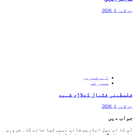
جولائی 1, 2026
اہم خبریں
سپورٹس
فلسطینی فٹبال کھلاڑی شہید
جولائی 1, 2026
جواب دیں
آپ کا ای میل ایڈریس شائع نہیں کیا جائے گا۔
ضروری