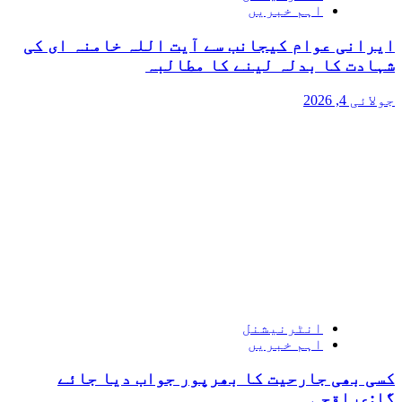
اہم خبریں
ایرانی عوام کیجانب سے آیت اللہ خامنہ ای کی
شہادت کا بدلہ لینے کا مطالبہ
جولائی 4, 2026
انٹرنیشنل
اہم خبریں
کسی بھی جارحیت کا بھرپور جواب دیا جائے
گا:عراقچی