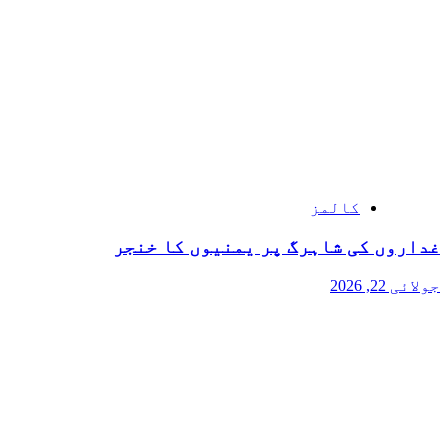
کالمز
غداروں کی شاہرگ پر یمنیوں کا خنجر
جولائی 22, 2026