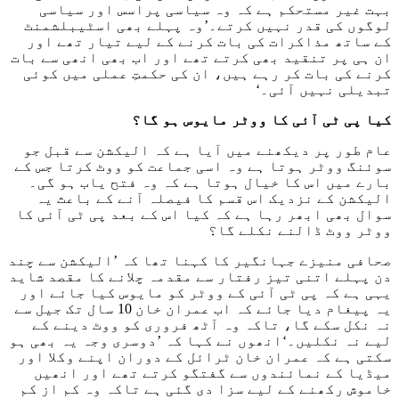
بہت غیر مستحکم ہے کہ وہ سیاسی پراسس اور سیاسی
لوگوں کی قدر نہیں کرتے۔’وہ پہلے بھی اسٹیبلشمنٹ
کے ساتھ مذاکرات کی بات کرنے کے لیے تیار تھے اور
ان ہی پر تنقید بھی کرتے تھے اور اب بھی انھی سے بات
کرنے کی بات کر رہے ہیں، ان کی حکمتِ عملی میں کوئی
تبدیلی نہیں آئی۔‘
کیا پی ٹی آئی کا ووٹر مایوس ہو گا؟
عام طور پر دیکھنے میں آیا ہے کہ الیکشن سے قبل جو
سوئنگ ووٹر ہوتا ہے وہ اسی جماعت کو ووٹ کرتا جس کے
بارے میں اس کا خیال ہوتا ہے کہ وہ فتح یاب ہو گی۔
الیکشن کے نزدیک اس قسم کا فیصلہ آنے کے باعث یہ
سوال بھی ابھر رہا ہے کہ کیا اس کے بعد پی ٹی آئی کا
ووٹر ووٹ ڈالنے نکلے گا؟
صحافی منیزے جہانگیر کا کہنا تھا کہ ’الیکشن سے چند
دن پہلے اتنی تیز رفتار سے مقدمہ چلانے کا مقصد شاید
یہی ہے کہ پی ٹی آئی کے ووٹر کو مایوس کیا جائے اور
یہ پیغام دیا جائے کہ اب عمران خان 10 سال تک جیل سے
نہ نکل سکے گا، تاکہ وہ آٹھ فروری کو ووٹ دینے کے
لیے نہ نکلیں۔‘انھوں نے کہا کہ ’دوسری وجہ یہ بھی ہو
سکتی ہے کہ عمران خان ٹرائل کے دوران اپنے وکلا اور
میڈیا کے نمائندوں سے گفتگو کرتے تھے اور انھیں
خاموش رکھنے کے لیے سزا دی گئی ہے تاکہ وہ کم از کم