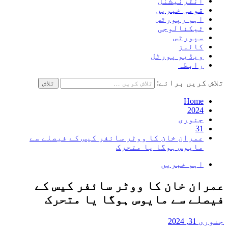
انٹرنیشنل
قومی خبریں
اہم رپورٹس
ٹیکنالوجی
سپورٹس
کالمز
ویڈیو پورٹل
رابطہ
تلاش کریں برائے:
Home
2024
جنوری
31
عمران خان کا ووٹر سائفر کیس کے فیصلے سے
مایوس ہوگا یا متحرک
اہم خبریں
عمران خان کا ووٹر سائفر کیس کے
فیصلے سے مایوس ہوگا یا متحرک
جنوری 31, 2024