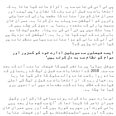
پی ٹی آئی کی جانب سے یہ الزام عائد کیا جاتا ہے کہ
انتخابات سے قبل ان سے بلے کا نشان واپس لینے اور
عمران خان کو سزا سنانے کا مقصد پارٹی کے حمایتی
وٹروں کو الیکشن سے پہلے بد دل کرنا ہے۔عمران خان
سمیت پارٹی کے متعدد رہنما یہ دعویٰ کر چکے ہیں کہ
ایسا ملک میں پی ٹی آئی کی بے پناہ مقبولیت کا سدِ
باب کرنے کے لیے کیا جا رہا ہے۔الیکشن کے نزدیک پی
ٹی آئی کے بانی کو سزا سنانے سے سیاسی منظرنامے پر
کیا اثرات پڑیں گے؟
ایسے فیصلوں سے سویلین ادارے خود کو کمزور اور
عوام کو نظام سے بد دل کرتے ہیں‘
سوشل میڈیا پر سائفر کیس کا فیصلہ سامنے آنے کے بعد
سے سنہ 2018 کے انتخابات سے قبل ن لیگ کے رہنماؤں کے
ساتھ روا رکھے جانے والے سلوک کا ذکر کیا جا رہا
ہے۔خیال رہے کہ ان انتخابات سے قبل ن لیگ کی اعلیٰ
قیادت کے خلاف بنائے گئے مقدمات میں اب انھیں بری
کیا جا چکا ہے۔
اس بارے میں بات کرتے ہوئے سماجی کارکن اور وکیل
جبران ناصر کا کہنا تھا کہ ’آج سے کچھ سال بعد یہی
ہائی کورٹ اور سپریم کورٹ ہوں گے اور یہی عمران خان
ہوں گے اور یہی اسٹیبلشمنٹ ہو گی اور فیصلہ سنایا