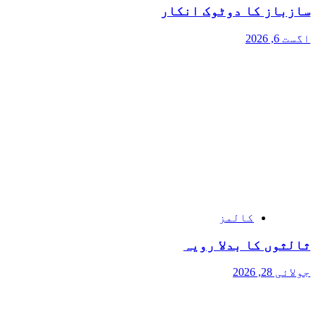
سازباز کا دوٹوک انکار
اگست 6, 2026
کالمز
ثالثوں کا بدلا رویہ
جولائی 28, 2026