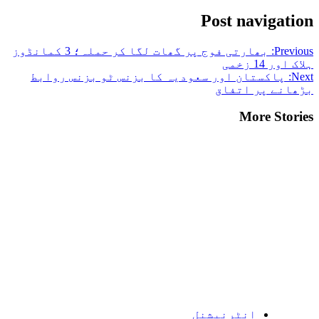
Post navigation
Previous:
بھارتی فوج پر گھات لگا کر حملہ؛ 3 کمانڈوز
ہلاک اور 14 زخمی
Next:
پاکستان اور سعودیہ کا بزنس ٹو بزنس روابط
بڑھانے پر اتفاق
More Stories
انٹرنیشنل