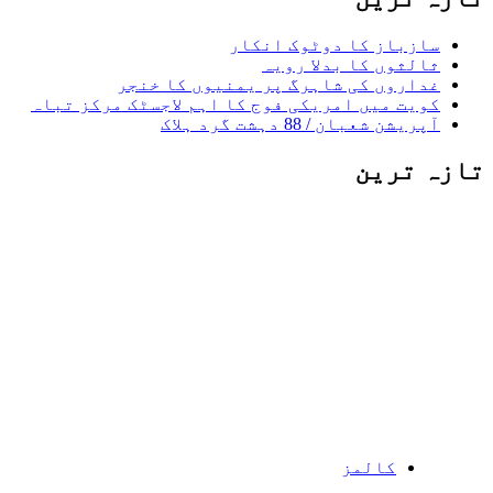
سازباز کا دوٹوک انکار
ثالثوں کا بدلا رویہ
غداروں کی شاہرگ پر یمنیوں کا خنجر
کویت میں امریکی فوج کا اہم لاجسٹک مرکز تباہ
آپریشن شعبان / 88 دہشت گرد ہلاک
تازہ ترین
کالمز