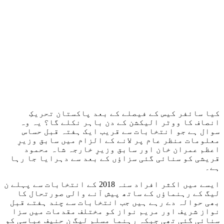
کیا سائفر کیس کے فیصلے کے بعد پاکستان تحریکِ
انصاف کا ووٹر الیکشن کے دن باہر نکلے گا؟ یہ وہ
سوال ہے جو انتخابات سے قریب ایک ہفتہ قبل حساس
معلومات منظر عام پر لانے کے الزام میں سابق وزیرِ
اعظم عمران خان اور سابق وزیرِ خارجہ شاہ محمود
قریشی کو سنائی گئی سزاؤں کے بعد سے دہرایا جا رہا
ہے۔
ایسے میں اکثر افراد سنہ 2018 کے انتخابات سے پہلے ن
لیگ کے رہنماؤں کے ساتھ پیش آنے والی صورتحال کا
بھی حوالہ دے رہے ہیں جب انتخابات سے چند ہفتے قبل
نواز شریف اور مریم نواز کو مختلف مقدمات میں سزا
سنائی گئی تھی جبکہ رہنما مسلم لیگ ن حنیف عباسی کو